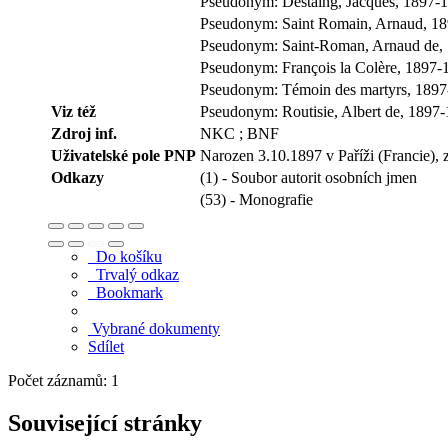
Pseudonym: Destaing, Jacques, 1897-
Pseudonym: Saint Romain, Arnaud, 1
Pseudonym: Saint-Roman, Arnaud de,
Pseudonym: François la Colère, 1897-
Pseudonym: Témoin des martyrs, 189
Viz též
Pseudonym: Routisie, Albert de, 1897
Zdroj inf.
NKC ; BNF
Uživatelské pole PNP
Narozen 3.10.1897 v Paříži (Francie), 
Odkazy
(1) - Soubor autorit osobních jmen
(53) - Monografie
Do košíku
Trvalý odkaz
Bookmark
Vybrané dokumenty
Sdílet
Počet záznamů: 1
Související stránky