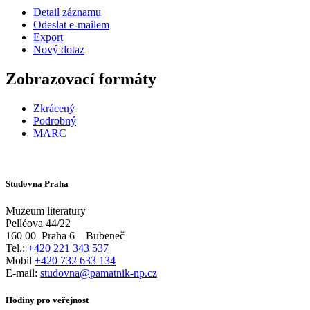
Detail záznamu
Odeslat e-mailem
Export
Nový dotaz
Zobrazovací formáty
Zkrácený
Podrobný
MARC
Studovna Praha
Muzeum literatury
Pelléova 44/22
160 00
Praha 6 – Bubeneč
Tel.:
+420 221 343 537
Mobil
+420 732 633 134
E-mail:
studovna@pamatnik-np.cz
Hodiny pro veřejnost