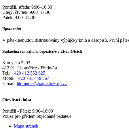
Pondělí, středa:
9:00
–
16:30
Úterý, čtvrtek:
9:00
–
17:30
Pátek:
9:00
–
14:30
Upozornění
V pátek nebudou distribuovány výpůjčky knih a časopisů. První pátek
Badatelna centrálního depozitáře v Litoměřicích
Kamýcká 2293
412 01
Litoměřice - Předměstí
Tel.:
+420 412 552 625
Mobil:
+420 731 448 567
E-mail:
litomerice@pamatnik-np.cz
Otevírací doba
Pondělí - Pátek:
9:00
–
16:00
Pouze pro předem objednané badatele.
Mapa stránek