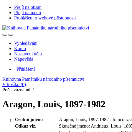
Přejít na obsah
Přejít na menu
Prohlášení o webové přístupnosti
Vyhledávání
Konto
Nastavení účtu
Nápověda
Přihlášení
Knihovna Památníku národního písemnictví
V košíku (
0
)
Počet záznamů: 1
Aragon, Louis, 1897-1982
Osobní jméno
Aragon, Louis, 1897-1982 - francouzský
Odkaz viz.
Skutečné jméno: Andrieux, Louis, 189