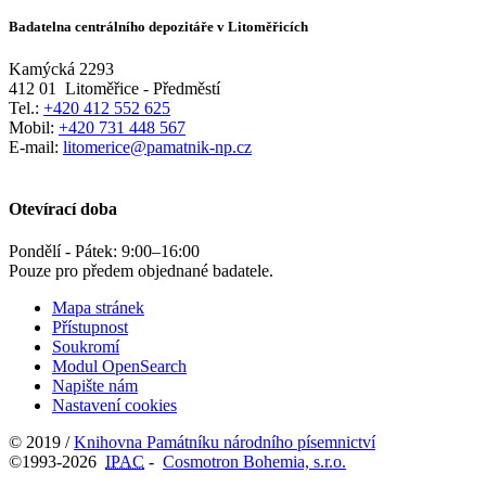
Badatelna centrálního depozitáře v Litoměřicích
Kamýcká 2293
412 01
Litoměřice - Předměstí
Tel.:
+420 412 552 625
Mobil:
+420 731 448 567
E-mail:
litomerice@pamatnik-np.cz
Otevírací doba
Pondělí - Pátek:
9:00
–
16:00
Pouze pro předem objednané badatele.
Mapa stránek
Přístupnost
Soukromí
Modul OpenSearch
Napište nám
Nastavení cookies
© 2019 /
Knihovna Památníku národního písemnictví
©1993-2026
IPAC
-
Cosmotron Bohemia, s.r.o.