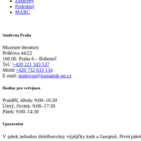
Zkrácený
Podrobný
MARC
Studovna Praha
Muzeum literatury
Pelléova 44/22
160 00
Praha 6 – Bubeneč
Tel.:
+420 221 343 537
Mobil
+420 732 633 134
E-mail:
studovna@pamatnik-np.cz
Hodiny pro veřejnost
Pondělí, středa:
9:00
–
16:30
Úterý, čtvrtek:
9:00
–
17:30
Pátek:
9:00
–
14:30
Upozornění
V pátek nebudou distribuovány výpůjčky knih a časopisů. První pátek