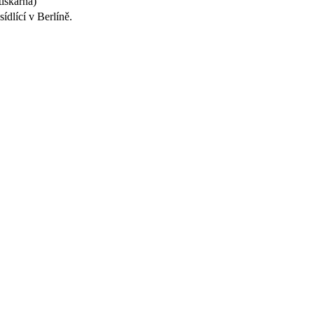
tiskárna)
ídlící v Berlíně.