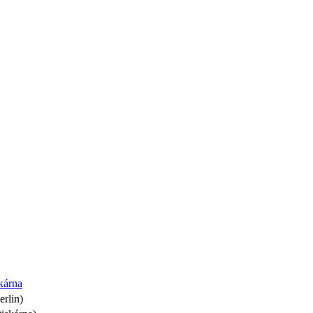
kárna
erlin)