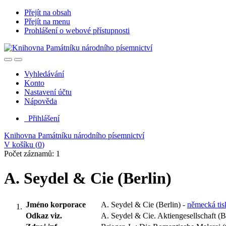
Přejít na obsah
Přejít na menu
Prohlášení o webové přístupnosti
Vyhledávání
Konto
Nastavení účtu
Nápověda
Přihlášení
Knihovna Památníku národního písemnictví
V košíku (
0
)
Počet záznamů: 1
A. Seydel & Cie (Berlin)
Jméno korporace
A. Seydel & Cie (Berlin) -
německá tis
Odkaz viz.
A. Seydel & Cie. Aktiengesellschaft (B