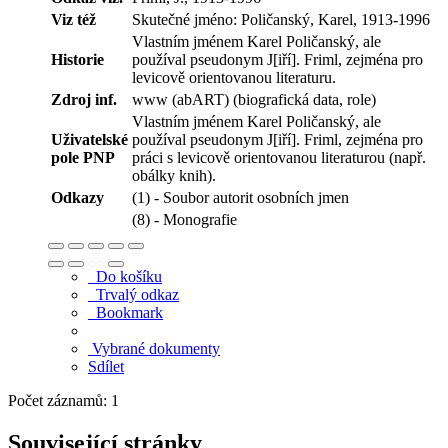
Viz též
Skutečné jméno: Poličanský, Karel, 1913-1996
Vlastním jménem Karel Poličanský, ale
Historie
používal pseudonym J[iří]. Friml, zejména pro
levicově orientovanou literaturu.
Zdroj inf.
www (abART) (biografická data, role)
Vlastním jménem Karel Poličanský, ale
Uživatelské
používal pseudonym J[iří]. Friml, zejména pro
pole PNP
práci s levicově orientovanou literaturou (např.
obálky knih).
Odkazy
(1) - Soubor autorit osobních jmen
(8) - Monografie
Do košíku
Trvalý odkaz
Bookmark
Vybrané dokumenty
Sdílet
Počet záznamů: 1
Související stránky