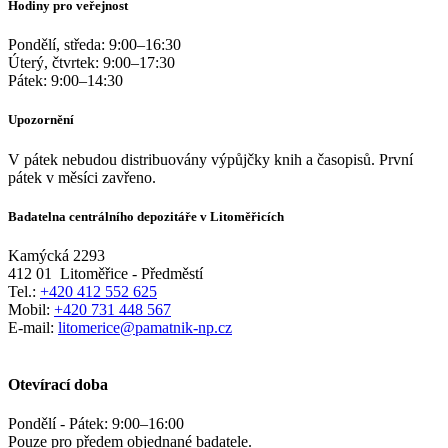
Hodiny pro veřejnost
Pondělí, středa:
9:00
–
16:30
Úterý, čtvrtek:
9:00
–
17:30
Pátek:
9:00
–
14:30
Upozornění
V pátek nebudou distribuovány výpůjčky knih a časopisů. První
pátek v měsíci zavřeno.
Badatelna centrálního depozitáře v Litoměřicích
Kamýcká 2293
412 01
Litoměřice - Předměstí
Tel.:
+420 412 552 625
Mobil:
+420 731 448 567
E-mail:
litomerice@pamatnik-np.cz
Otevírací doba
Pondělí - Pátek:
9:00
–
16:00
Pouze pro předem objednané badatele.