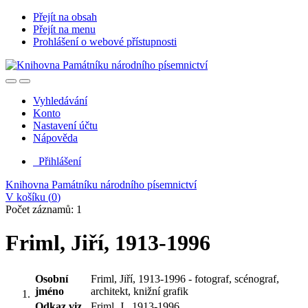
Přejít na obsah
Přejít na menu
Prohlášení o webové přístupnosti
Vyhledávání
Konto
Nastavení účtu
Nápověda
Přihlášení
Knihovna Památníku národního písemnictví
V košíku (
0
)
Počet záznamů: 1
Friml, Jiří, 1913-1996
Osobní
Friml, Jiří, 1913-1996 - fotograf, scénograf,
jméno
architekt, knižní grafik
Odkaz viz.
Friml, J., 1913-1996