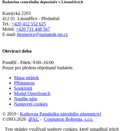
Badatelna centrálního depozitáře v Litoměřicích
Kamýcká 2293
412 01
Litoměřice - Předměstí
Tel.:
+420 412 552 625
Mobil:
+420 731 448 567
E-mail:
litomerice@pamatnik-np.cz
Otevírací doba
Pondělí - Pátek:
9:00
–
16:00
Pouze pro předem objednané badatele.
Mapa stránek
Přístupnost
Soukromí
Modul OpenSearch
Napište nám
Nastavení cookies
© 2019 /
Knihovna Památníku národního písemnictví
©1993-2026
IPAC
-
Cosmotron Bohemia, s.r.o.
Tyto stránky využívají soubory cookies, které usnadňují jejich