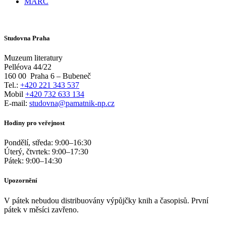
MARC
Studovna Praha
Muzeum literatury
Pelléova 44/22
160 00
Praha 6 – Bubeneč
Tel.:
+420 221 343 537
Mobil
+420 732 633 134
E-mail:
studovna@pamatnik-np.cz
Hodiny pro veřejnost
Pondělí, středa:
9:00
–
16:30
Úterý, čtvrtek:
9:00
–
17:30
Pátek:
9:00
–
14:30
Upozornění
V pátek nebudou distribuovány výpůjčky knih a časopisů. První
pátek v měsíci zavřeno.