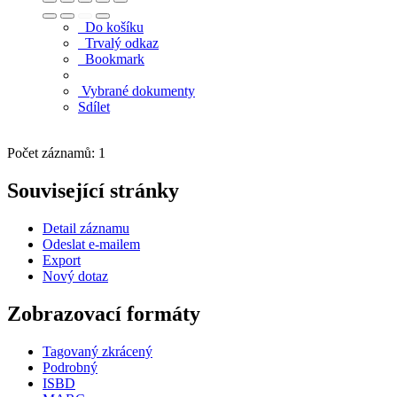
Do košíku
Trvalý odkaz
Bookmark
Vybrané dokumenty
Sdílet
Počet záznamů: 1
Související stránky
Detail záznamu
Odeslat e-mailem
Export
Nový dotaz
Zobrazovací formáty
Tagovaný zkrácený
Podrobný
ISBD