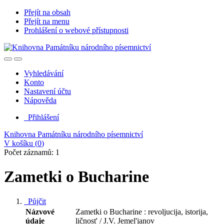
Přejít na obsah
Přejít na menu
Prohlášení o webové přístupnosti
Vyhledávání
Konto
Nastavení účtu
Nápověda
Přihlášení
Knihovna Památníku národního písemnictví
V košíku (
0
)
Počet záznamů: 1
Zametki o Bucharine
Půjčit
Názvové
Zametki o Bucharine : revoljucija, istorija,
údaje
ličnost' / J.V. Jemel'janov