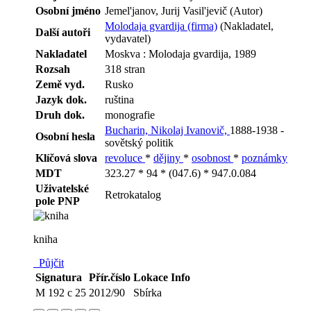
Osobní jméno
Jemel'janov, Jurij Vasil'jevič (Autor)
Molodaja gvardija (firma)
(Nakladatel,
Další autoři
vydavatel)
Nakladatel
Moskva : Molodaja gvardija, 1989
Rozsah
318 stran
Země vyd.
Rusko
Jazyk dok.
ruština
Druh dok.
monografie
Bucharin, Nikolaj Ivanovič,
1888-1938 -
Osobní hesla
sovětský politik
Klíčová slova
revoluce
*
dějiny
*
osobnost
*
poznámky
MDT
323.27 * 94 * (047.6) * 947.0.084
Uživatelské
Retrokatalog
pole PNP
kniha
Půjčit
Signatura
Přír.číslo
Lokace
Info
M 192 c 25
2012/90
Sbírka