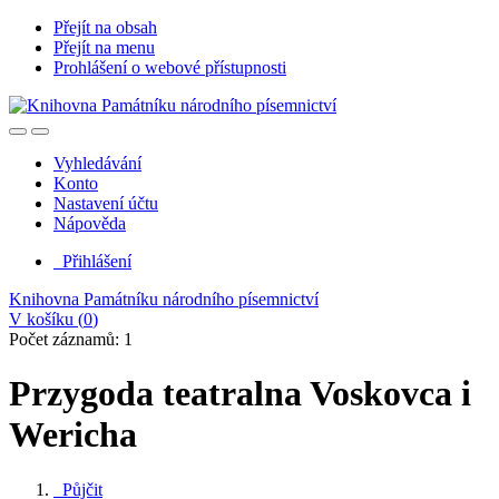
Přejít na obsah
Přejít na menu
Prohlášení o webové přístupnosti
Vyhledávání
Konto
Nastavení účtu
Nápověda
Přihlášení
Knihovna Památníku národního písemnictví
V košíku (
0
)
Počet záznamů: 1
Przygoda teatralna Voskovca i
Wericha
Půjčit