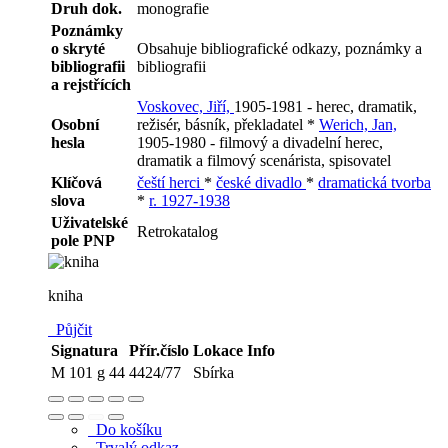
Druh dok.
monografie
Poznámky
o skryté
Obsahuje bibliografické odkazy, poznámky a
bibliografii
bibliografii
a rejstřících
Voskovec, Jiří,
1905-1981 - herec, dramatik,
Osobní
režisér, básník, překladatel *
Werich, Jan,
hesla
1905-1980 - filmový a divadelní herec,
dramatik a filmový scenárista, spisovatel
Klíčová
čeští herci
*
české divadlo
*
dramatická tvorba
slova
*
r. 1927-1938
Uživatelské
Retrokatalog
pole PNP
kniha
Půjčit
Signatura
Přír.číslo
Lokace
Info
M 101 g 44
4424/77
Sbírka
Do košíku
Trvalý odkaz