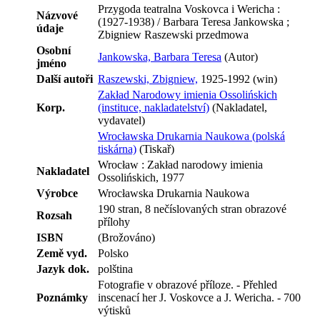
Przygoda teatralna Voskovca i Wericha :
Názvové
(1927-1938) / Barbara Teresa Jankowska ;
údaje
Zbigniew Raszewski przedmowa
Osobní
Jankowska, Barbara Teresa
(Autor)
jméno
Další autoři
Raszewski, Zbigniew,
1925-1992 (win)
Zakład Narodowy imienia Ossolińskich
Korp.
(instituce, nakladatelství)
(Nakladatel,
vydavatel)
Wrocławska Drukarnia Naukowa (polská
tiskárna)
(Tiskař)
Wrocław : Zakład narodowy imienia
Nakladatel
Ossolińskich, 1977
Výrobce
Wrocławska Drukarnia Naukowa
190 stran, 8 nečíslovaných stran obrazové
Rozsah
přílohy
ISBN
(Brožováno)
Země vyd.
Polsko
Jazyk dok.
polština
Fotografie v obrazové příloze. - Přehled
Poznámky
inscenací her J. Voskovce a J. Wericha. - 700
výtisků