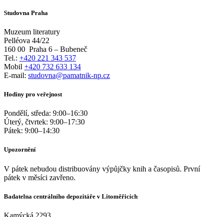
Studovna Praha
Muzeum literatury
Pelléova 44/22
160 00
Praha 6 – Bubeneč
Tel.:
+420 221 343 537
Mobil
+420 732 633 134
E-mail:
studovna@pamatnik-np.cz
Hodiny pro veřejnost
Pondělí, středa:
9:00
–
16:30
Úterý, čtvrtek:
9:00
–
17:30
Pátek:
9:00
–
14:30
Upozornění
V pátek nebudou distribuovány výpůjčky knih a časopisů. První
pátek v měsíci zavřeno.
Badatelna centrálního depozitáře v Litoměřicích
Kamýcká 2293