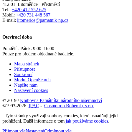
412 01
Litoměřice - Předměstí
Tel.:
+420 412 552 625
Mobil:
+420 731 448 567
E-mail:
litomerice@pamatnik-np.cz
Otevírací doba
Pondělí - Pátek:
9:00
–
16:00
Pouze pro předem objednané badatele.
Mapa stránek
Přístupnost
Soukromí
Modul OpenSearch
Napište nám
Nastavení cookies
© 2019 /
Knihovna Památníku národního písemnictví
©1993-2026
IPAC
-
Cosmotron Bohemia, s.r.o.
Tyto stránky využívají soubory cookies, které usnadňují jejich
prohlížení. Další informace o tom
jak používáme cookies
.
Přijmout vše
Nastavení
Odmítnout vše