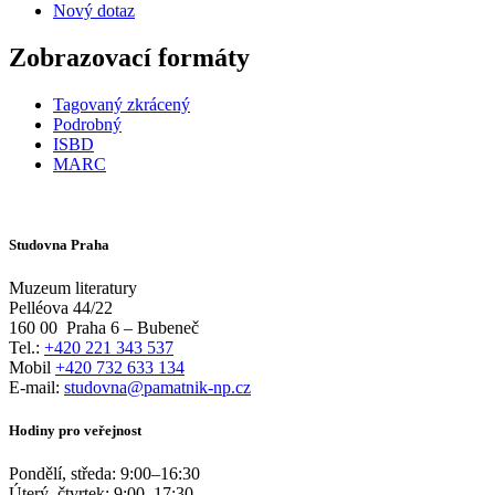
Nový dotaz
Zobrazovací formáty
Tagovaný zkrácený
Podrobný
ISBD
MARC
Studovna Praha
Muzeum literatury
Pelléova 44/22
160 00
Praha 6 – Bubeneč
Tel.:
+420 221 343 537
Mobil
+420 732 633 134
E-mail:
studovna@pamatnik-np.cz
Hodiny pro veřejnost
Pondělí, středa:
9:00
–
16:30
Úterý, čtvrtek:
9:00
–
17:30