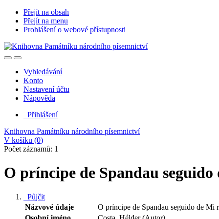
Přejít na obsah
Přejít na menu
Prohlášení o webové přístupnosti
Vyhledávání
Konto
Nastavení účtu
Nápověda
Přihlášení
Knihovna Památníku národního písemnictví
V košíku (
0
)
Počet záznamů: 1
O príncipe de Spandau seguido d
Půjčit
Názvové údaje
O príncipe de Spandau seguido de Mi r
Osobní jméno
Costa, Hélder (Autor)