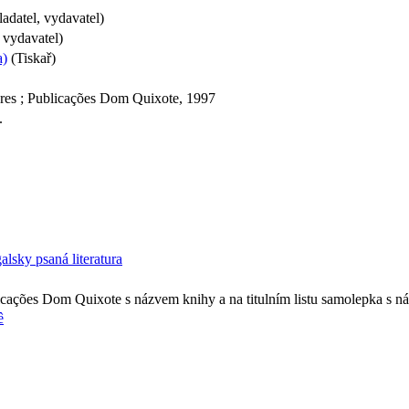
adatel, vydavatel)
 vydavatel)
a)
(Tiskař)
ores ; Publicações Dom Quixote, 1997
.
alsky psaná literatura
blicações Dom Quixote s názvem knihy a na titulním listu samolepka s 