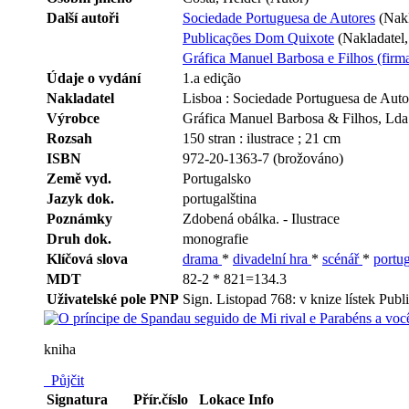
Další autoři
Sociedade Portuguesa de Autores
(Nakl
Publicações Dom Quixote
(Nakladatel,
Gráfica Manuel Barbosa e Filhos (firm
Údaje o vydání
1.a edição
Nakladatel
Lisboa : Sociedade Portuguesa de Aut
Výrobce
Gráfica Manuel Barbosa & Filhos, Lda
Rozsah
150 stran : ilustrace ; 21 cm
ISBN
972-20-1363-7 (brožováno)
Země vyd.
Portugalsko
Jazyk dok.
portugalština
Poznámky
Zdobená obálka. - Ilustrace
Druh dok.
monografie
Klíčová slova
drama
*
divadelní hra
*
scénář
*
portug
MDT
82-2 * 821=134.3
Uživatelské pole PNP
Sign. Listopad 768: v knize lístek Pu
kniha
Půjčit
Signatura
Přír.číslo
Lokace
Info