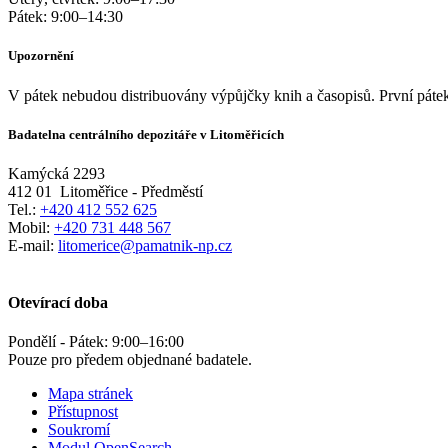
Pátek:
9:00
–
14:30
Upozornění
V pátek nebudou distribuovány výpůjčky knih a časopisů. První pátek
Badatelna centrálního depozitáře v Litoměřicích
Kamýcká 2293
412 01
Litoměřice - Předměstí
Tel.:
+420 412 552 625
Mobil:
+420 731 448 567
E-mail:
litomerice@pamatnik-np.cz
Otevírací doba
Pondělí - Pátek:
9:00
–
16:00
Pouze pro předem objednané badatele.
Mapa stránek
Přístupnost
Soukromí
Modul OpenSearch