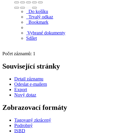
Do košíku
Trvalý odkaz
Bookmark
Vybrané dokumenty
Sdílet
Počet záznamů: 1
Související stránky
Detail záznamu
Odeslat e-mailem
Export
Nový dotaz
Zobrazovací formáty
Tagovaný zkrácený
Podrobný
ISBD