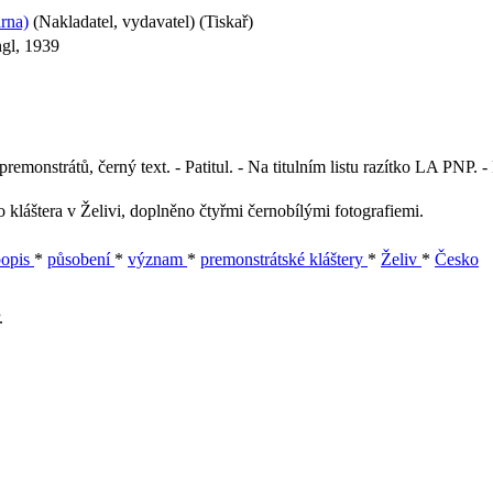
árna)
(Nakladatel, vydavatel) (Tiskař)
ngl, 1939
remonstrátů, černý text. - Patitul. - Na titulním listu razítko LA PNP. 
 kláštera v Želivi, doplněno čtyřmi černobílými fotografiemi.
popis
*
působení
*
význam
*
premonstrátské kláštery
*
Želiv
*
Česko
.