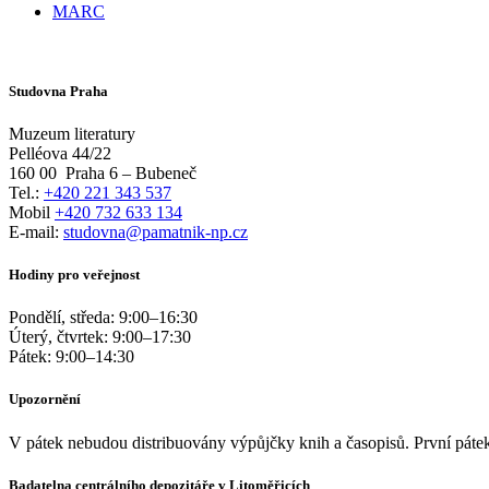
MARC
Studovna Praha
Muzeum literatury
Pelléova 44/22
160 00
Praha 6 – Bubeneč
Tel.:
+420 221 343 537
Mobil
+420 732 633 134
E-mail:
studovna@pamatnik-np.cz
Hodiny pro veřejnost
Pondělí, středa:
9:00
–
16:30
Úterý, čtvrtek:
9:00
–
17:30
Pátek:
9:00
–
14:30
Upozornění
V pátek nebudou distribuovány výpůjčky knih a časopisů. První pátek
Badatelna centrálního depozitáře v Litoměřicích