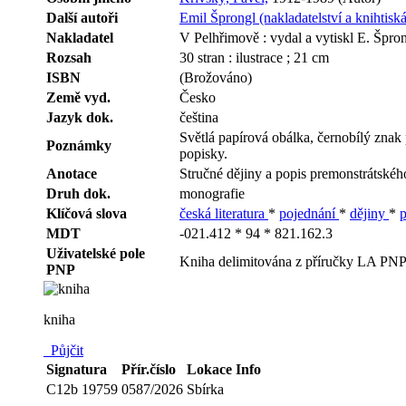
Další autoři
Emil Šprongl (nakladatelství a knihtisk
Nakladatel
V Pelhřimově : vydal a vytiskl E. Špro
Rozsah
30 stran : ilustrace ; 21 cm
ISBN
(Brožováno)
Země vyd.
Česko
Jazyk dok.
čeština
Světlá papírová obálka, černobílý znak p
Poznámky
popisky.
Anotace
Stručné dějiny a popis premonstrátského
Druh dok.
monografie
Klíčová slova
česká literatura
*
pojednání
*
dějiny
*
MDT
-021.412 * 94 * 821.162.3
Uživatelské pole
Kniha delimitována z příručky LA PNP
PNP
kniha
Půjčit
Signatura
Přír.číslo
Lokace
Info
C12b 19759
0587/2026
Sbírka