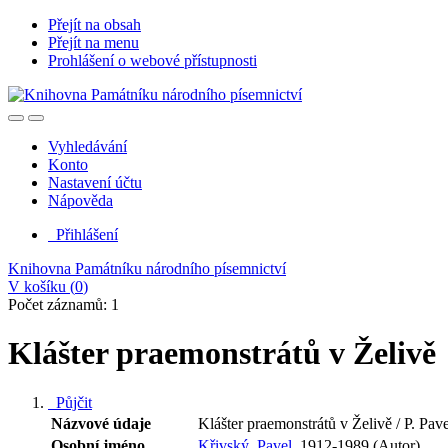
Přejít na obsah
Přejít na menu
Prohlášení o webové přístupnosti
Vyhledávání
Konto
Nastavení účtu
Nápověda
Přihlášení
Knihovna Památníku národního písemnictví
V košíku (
0
)
Počet záznamů: 1
Klášter praemonstrátů v Želivě
Půjčit
Názvové údaje
Klášter praemonstrátů v Želivě / P. Pav
Osobní jméno
Křivský, Pavel,
1912-1989 (Autor)