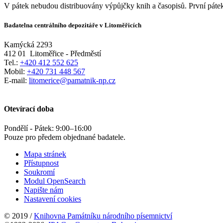
V pátek nebudou distribuovány výpůjčky knih a časopisů. První pátek
Badatelna centrálního depozitáře v Litoměřicích
Kamýcká 2293
412 01
Litoměřice - Předměstí
Tel.:
+420 412 552 625
Mobil:
+420 731 448 567
E-mail:
litomerice@pamatnik-np.cz
Otevírací doba
Pondělí - Pátek:
9:00
–
16:00
Pouze pro předem objednané badatele.
Mapa stránek
Přístupnost
Soukromí
Modul OpenSearch
Napište nám
Nastavení cookies
© 2019 /
Knihovna Památníku národního písemnictví