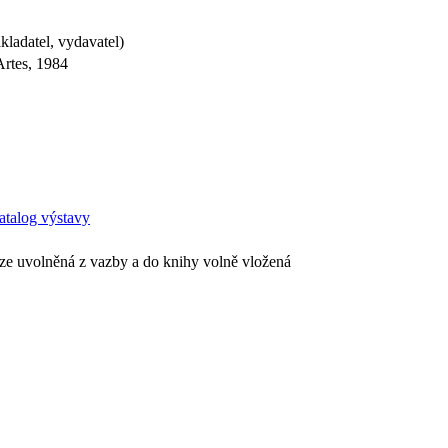
ladatel, vydavatel)
Artes, 1984
atalog výstavy
ize uvolněná z vazby a do knihy volně vložená