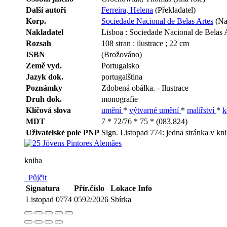
Další autoři
Ferreira, Helena
(Překladatel)
Korp.
Sociedade Nacional de Belas Artes
(Nak
Nakladatel
Lisboa : Sociedade Nacional de Belas 
Rozsah
108 stran : ilustrace ; 22 cm
ISBN
(Brožováno)
Země vyd.
Portugalsko
Jazyk dok.
portugalština
Poznámky
Zdobená obálka. - Ilustrace
Druh dok.
monografie
Klíčová slova
umění
*
výtvarné umění
*
malířství
*
k
MDT
7 * 72/76 * 75 * (083.824)
Uživatelské pole PNP
Sign. Listopad 774: jedna stránka v kn
kniha
Půjčit
Signatura
Přír.číslo
Lokace
Info
Listopad 0774
0592/2026
Sbírka