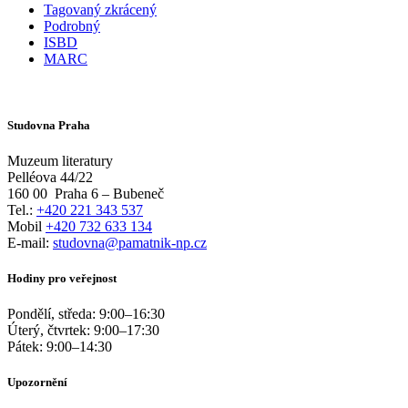
Tagovaný zkrácený
Podrobný
ISBD
MARC
Studovna Praha
Muzeum literatury
Pelléova 44/22
160 00
Praha 6 – Bubeneč
Tel.:
+420 221 343 537
Mobil
+420 732 633 134
E-mail:
studovna@pamatnik-np.cz
Hodiny pro veřejnost
Pondělí, středa:
9:00
–
16:30
Úterý, čtvrtek:
9:00
–
17:30
Pátek:
9:00
–
14:30
Upozornění