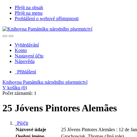
Přejít na obsah
Přejít na menu
Prohlášení o webové přístupnosti
Vyhledávání
Konto
Nastavení účtu
Nápověda
Přihlášení
Knihovna Památníku národního písemnictví
V košíku (
0
)
Počet záznamů: 1
25 Jóvens Pintores Alemães
Půjčit
Názvové údaje
25 Jóvens Pintores Alemães : 12 de Ja
Osobní jméno
Grochowiak, Thomas (Jiná role)