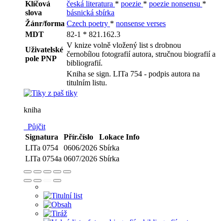
Klíčová
česká literatura
*
poezie
*
poezie nonsensu
*
slova
básnická sbírka
Žánr/forma
Czech poetry
*
nonsense verses
MDT
82-1 * 821.162.3
V knize volně vložený list s drobnou
Uživatelské
černobílou fotografií autora, stručnou biografií a
pole PNP
bibliografií.
Kniha se sign. LITa 754 - podpis autora na
titulním listu.
kniha
Půjčit
Signatura
Přír.číslo
Lokace
Info
LITa 0754
0606/2026
Sbírka
LITa 0754a
0607/2026
Sbírka