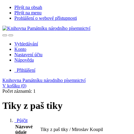
Přejít na obsah
Přejít na menu
Prohlášení o webové přístupnosti
Vyhledávání
Konto
Nastavení účtu
Nápověda
Přihlášení
Knihovna Památníku národního písemnictví
V košíku (
0
)
Počet záznamů: 1
Tiky z paš tiky
Půjčit
Názvové
Tiky z paš tiky / Miroslav Koupil
údaje