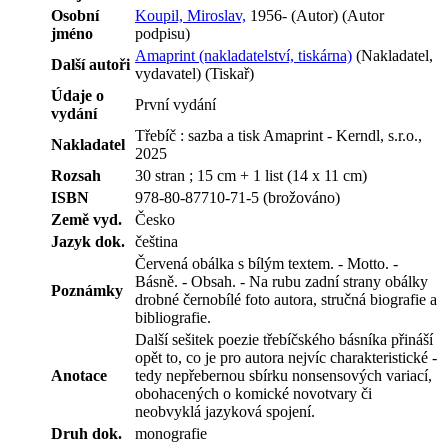
Osobní
Koupil, Miroslav,
1956- (Autor) (Autor
jméno
podpisu)
Amaprint (nakladatelství, tiskárna)
(Nakladatel,
Další autoři
vydavatel) (Tiskař)
Údaje o
První vydání
vydání
Třebíč : sazba a tisk Amaprint - Kerndl, s.r.o.,
Nakladatel
2025
Rozsah
30 stran ; 15 cm + 1 list (14 x 11 cm)
ISBN
978-80-87710-71-5 (brožováno)
Země vyd.
Česko
Jazyk dok.
čeština
Červená obálka s bílým textem. - Motto. -
Básně. - Obsah. - Na rubu zadní strany obálky
Poznámky
drobné černobílé foto autora, stručná biografie a
bibliografie.
Další sešitek poezie třebíčského básníka přináší
opět to, co je pro autora nejvíc charakteristické -
Anotace
tedy nepřebernou sbírku nonsensových variací,
obohacených o komické novotvary či
neobvyklá jazyková spojení.
Druh dok.
monografie