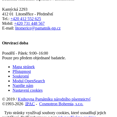
Kamýcká 2293
412 01
Litoměřice - Předměstí
Tel.:
+420 412 552 625
Mobil:
+420 731 448 567
E-mail:
litomerice@pamatnik-np.cz
Otevírací doba
Pondělí - Pátek:
9:00
–
16:00
Pouze pro předem objednané badatele.
Mapa stránek
Přístupnost
Soukromí
Modul OpenSearch
Napište nám
Nastavení cookies
© 2019 /
Knihovna Památníku národního písemnictví
©1993-2026
IPAC
-
Cosmotron Bohemia, s.r.o.
Tyto stránky využívají soubory cookies, které usnadňují jejich