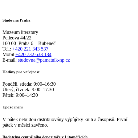
Studovna Praha
Muzeum literatury
Pelléova 44/22
160 00
Praha 6 – Bubeneč
Tel.:
+420 221 343 537
Mobil
+420 732 633 134
E-mail:
studovna@pamatnik-np.cz
Hodiny pro veřejnost
Pondělí, středa:
9:00
–
16:30
Úterý, čtvrtek:
9:00
–
17:30
Pátek:
9:00
–
14:30
Upozornění
V pátek nebudou distribuovány výpůjčky knih a časopisů. První
pátek v měsíci zavřeno.
Badatelna centrálního depozitáře v Litoměřicích