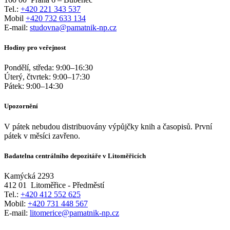
Tel.:
+420 221 343 537
Mobil
+420 732 633 134
E-mail:
studovna@pamatnik-np.cz
Hodiny pro veřejnost
Pondělí, středa:
9:00
–
16:30
Úterý, čtvrtek:
9:00
–
17:30
Pátek:
9:00
–
14:30
Upozornění
V pátek nebudou distribuovány výpůjčky knih a časopisů. První
pátek v měsíci zavřeno.
Badatelna centrálního depozitáře v Litoměřicích
Kamýcká 2293
412 01
Litoměřice - Předměstí
Tel.:
+420 412 552 625
Mobil:
+420 731 448 567
E-mail:
litomerice@pamatnik-np.cz