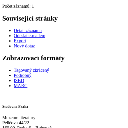
Počet záznamů: 1
Související stránky
Detail záznamu
Odeslat e-mailem
Export
Nový dotaz
Zobrazovací formáty
Tagovaný zkrácený
Podrobný
ISBD
MARC
Studovna Praha
Muzeum literatury
Pelléova 44/22
160 00
Praha 6 – Bubeneč