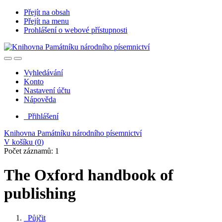
Přejít na obsah
Přejít na menu
Prohlášení o webové přístupnosti
Vyhledávání
Konto
Nastavení účtu
Nápověda
Přihlášení
Knihovna Památníku národního písemnictví
V košíku (
0
)
Počet záznamů: 1
The Oxford handbook of
publishing
Půjčit