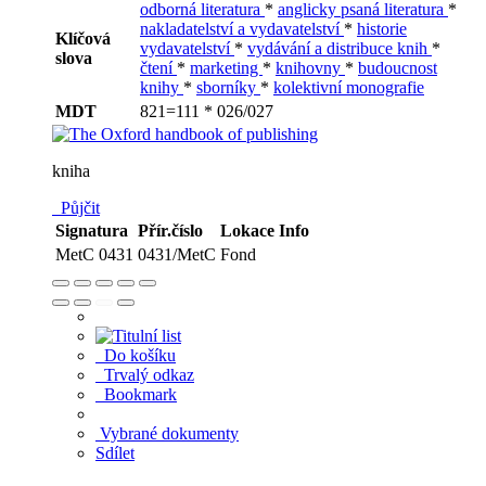
odborná literatura
*
anglicky psaná literatura
*
nakladatelství a vydavatelství
*
historie
Klíčová
vydavatelství
*
vydávání a distribuce knih
*
slova
čtení
*
marketing
*
knihovny
*
budoucnost
knihy
*
sborníky
*
kolektivní monografie
MDT
821=111 * 026/027
kniha
Půjčit
Signatura
Přír.číslo
Lokace
Info
MetC 0431
0431/MetC
Fond
Do košíku
Trvalý odkaz
Bookmark
Vybrané dokumenty
Sdílet