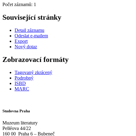
Počet záznamů: 1
Související stránky
Detail záznamu
Odeslat e-mailem
Export
Nový dotaz
Zobrazovací formáty
Tagovaný zkrácený
Podrobný
ISBD
MARC
Studovna Praha
Muzeum literatury
Pelléova 44/22
160 00
Praha 6 – Bubeneč