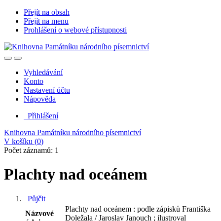
Přejít na obsah
Přejít na menu
Prohlášení o webové přístupnosti
Vyhledávání
Konto
Nastavení účtu
Nápověda
Přihlášení
Knihovna Památníku národního písemnictví
V košíku (
0
)
Počet záznamů: 1
Plachty nad oceánem
Půjčit
Plachty nad oceánem : podle zápisků Františka
Názvové
Doležala / Jaroslav Janouch ; ilustroval