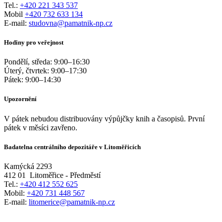
Tel.:
+420 221 343 537
Mobil
+420 732 633 134
E-mail:
studovna@pamatnik-np.cz
Hodiny pro veřejnost
Pondělí, středa:
9:00
–
16:30
Úterý, čtvrtek:
9:00
–
17:30
Pátek:
9:00
–
14:30
Upozornění
V pátek nebudou distribuovány výpůjčky knih a časopisů. První
pátek v měsíci zavřeno.
Badatelna centrálního depozitáře v Litoměřicích
Kamýcká 2293
412 01
Litoměřice - Předměstí
Tel.:
+420 412 552 625
Mobil:
+420 731 448 567
E-mail:
litomerice@pamatnik-np.cz