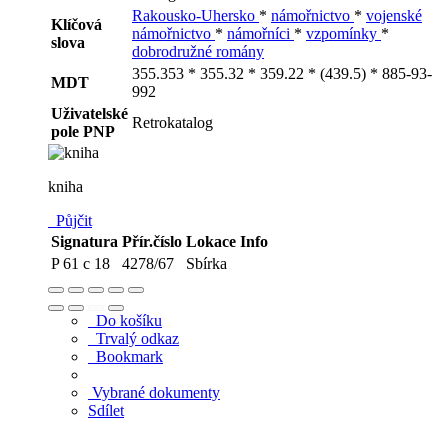
Rakousko-Uhersko
*
námořnictvo
*
vojenské
Klíčová
námořnictvo
*
námořníci
*
vzpomínky
*
slova
dobrodružné romány
355.353 * 355.32 * 359.22 * (439.5) * 885-93-
MDT
992
Uživatelské
Retrokatalog
pole PNP
kniha
Půjčit
Signatura
Přír.číslo
Lokace
Info
P 61 c 18
4278/67
Sbírka
Do košíku
Trvalý odkaz
Bookmark
Vybrané dokumenty
Sdílet