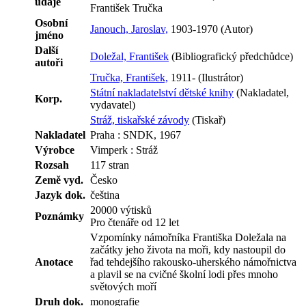
údaje
František Tručka
Osobní
Janouch, Jaroslav,
1903-1970 (Autor)
jméno
Další
Doležal, František
(Bibliografický předchůdce)
autoři
Tručka, František,
1911- (Ilustrátor)
Státní nakladatelství dětské knihy
(Nakladatel,
Korp.
vydavatel)
Stráž, tiskařské závody
(Tiskař)
Nakladatel
Praha : SNDK, 1967
Výrobce
Vimperk : Stráž
Rozsah
117 stran
Země vyd.
Česko
Jazyk dok.
čeština
20000 výtisků
Poznámky
Pro čtenáře od 12 let
Vzpomínky námořníka Františka Doležala na
začátky jeho života na moři, kdy nastoupil do
Anotace
řad tehdejšího rakousko-uherského námořnictva
a plavil se na cvičné školní lodi přes mnoho
světových moří
Druh dok.
monografie