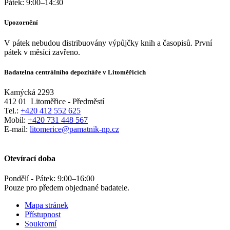
Pátek:
9:00
–
14:30
Upozornění
V pátek nebudou distribuovány výpůjčky knih a časopisů. První
pátek v měsíci zavřeno.
Badatelna centrálního depozitáře v Litoměřicích
Kamýcká 2293
412 01
Litoměřice - Předměstí
Tel.:
+420 412 552 625
Mobil:
+420 731 448 567
E-mail:
litomerice@pamatnik-np.cz
Otevírací doba
Pondělí - Pátek:
9:00
–
16:00
Pouze pro předem objednané badatele.
Mapa stránek
Přístupnost
Soukromí