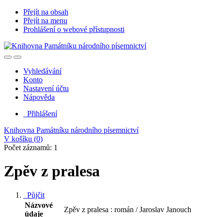
Přejít na obsah
Přejít na menu
Prohlášení o webové přístupnosti
Vyhledávání
Konto
Nastavení účtu
Nápověda
Přihlášení
Knihovna Památníku národního písemnictví
V košíku (
0
)
Počet záznamů: 1
Zpěv z pralesa
Půjčit
Názvové
Zpěv z pralesa : román / Jaroslav Janouch
údaje