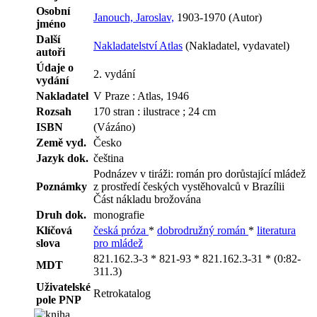
Osobní
Janouch, Jaroslav,
1903-1970 (Autor)
jméno
Další
Nakladatelství Atlas
(Nakladatel, vydavatel)
autoři
Údaje o
2. vydání
vydání
Nakladatel
V Praze : Atlas, 1946
Rozsah
170 stran : ilustrace ; 24 cm
ISBN
(Vázáno)
Země vyd.
Česko
Jazyk dok.
čeština
Podnázev v tiráži: román pro dorůstající mládež
Poznámky
z prostředí českých vystěhovalců v Brazílii
Část nákladu brožována
Druh dok.
monografie
Klíčová
česká próza
*
dobrodružný román
*
literatura
slova
pro mládež
821.162.3-3 * 821-93 * 821.162.3-31 * (0:82-
MDT
311.3)
Uživatelské
Retrokatalog
pole PNP