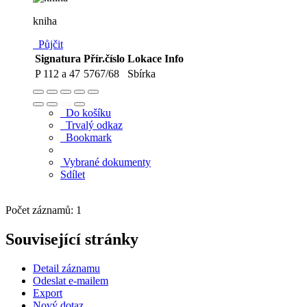
kniha
Půjčit
Signatura
Přír.číslo
Lokace
Info
P 112 a 47
5767/68
Sbírka
Do košíku
Trvalý odkaz
Bookmark
Vybrané dokumenty
Sdílet
Počet záznamů: 1
Související stránky
Detail záznamu
Odeslat e-mailem
Export
Nový dotaz