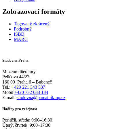
Zobrazovací formáty
Tagovaný zkrácený
Podrobný
ISBD
MARC
Studovna Praha
Muzeum literatury
Pelléova 44/22
160 00
Praha 6 – Bubeneč
Tel.:
+420 221 343 537
Mobil
+420 732 633 134
E-mail:
studovna@pamatnik-np.cz
Hodiny pro veřejnost
Pondělí, středa:
9:00
–
16:30
Úterý, čtvrtek:
9:00
–
17:30