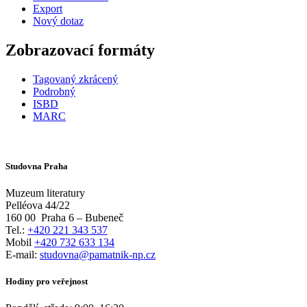
Export
Nový dotaz
Zobrazovací formáty
Tagovaný zkrácený
Podrobný
ISBD
MARC
Studovna Praha
Muzeum literatury
Pelléova 44/22
160 00
Praha 6 – Bubeneč
Tel.:
+420 221 343 537
Mobil
+420 732 633 134
E-mail:
studovna@pamatnik-np.cz
Hodiny pro veřejnost