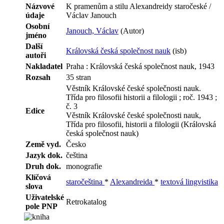
Názvové
K pramenům a stilu Alexandreidy staročeské /
údaje
Václav Janouch
Osobní
Janouch, Václav
(Autor)
jméno
Další
Královská česká společnost nauk
(isb)
autoři
Nakladatel
Praha : Královská česká společnost nauk, 1943
Rozsah
35 stran
Věstník Královské české společnosti nauk.
Třída pro filosofii historii a filologii ; roč. 1943 ;
č. 3
Edice
Věstník Královské české společnosti nauk,
Třída pro filosofii, historii a filologii (Královská
česká společnost nauk)
Země vyd.
Česko
Jazyk dok.
čeština
Druh dok.
monografie
Klíčová
staročeština
*
Alexandreida
*
textová lingvistika
slova
Uživatelské
Retrokatalog
pole PNP