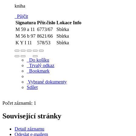
kniha
Půjčit
Signatura
Přír.číslo
Lokace
Info
M 59 a 11
6773/67
Sbírka
M 56 b 97
8621/66
Sbírka
K Y I 11
578/53
Sbírka
Do košíku
Trvalý odkaz
Bookmark
Vybrané dokumenty
Sdílet
Počet záznamů: 1
Související stránky
Detail záznamu
Odeslat e-mailem