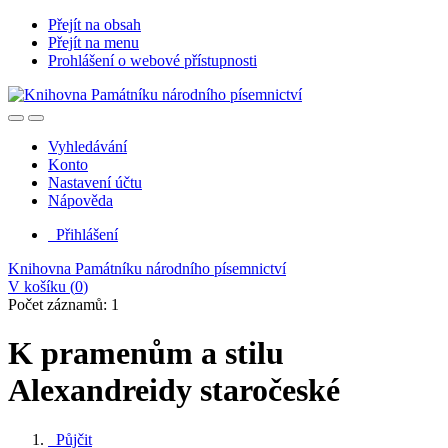
Přejít na obsah
Přejít na menu
Prohlášení o webové přístupnosti
Vyhledávání
Konto
Nastavení účtu
Nápověda
Přihlášení
Knihovna Památníku národního písemnictví
V košíku (
0
)
Počet záznamů: 1
K pramenům a stilu
Alexandreidy staročeské
Půjčit