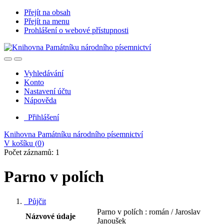
Přejít na obsah
Přejít na menu
Prohlášení o webové přístupnosti
Vyhledávání
Konto
Nastavení účtu
Nápověda
Přihlášení
Knihovna Památníku národního písemnictví
V košíku (
0
)
Počet záznamů: 1
Parno v polích
Půjčit
Parno v polích : román / Jaroslav
Názvové údaje
Janoušek