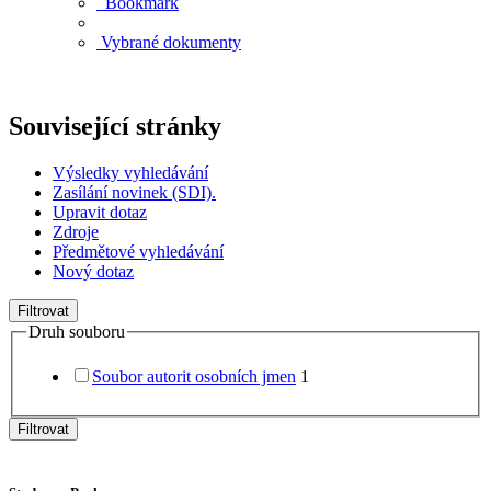
Bookmark
Vybrané dokumenty
Související stránky
Výsledky vyhledávání
Zasílání novinek (SDI).
Upravit dotaz
Zdroje
Předmětové vyhledávání
Nový dotaz
Filtrovat
Druh souboru
Soubor autorit osobních jmen
1
Filtrovat