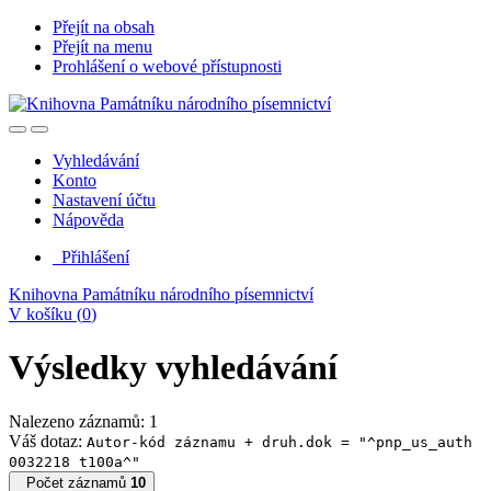
Přejít na obsah
Přejít na menu
Prohlášení o webové přístupnosti
Vyhledávání
Konto
Nastavení účtu
Nápověda
Přihlášení
Knihovna Památníku národního písemnictví
V košíku (
0
)
Výsledky vyhledávání
Nalezeno záznamů: 1
Váš dotaz:
Autor-kód záznamu + druh.dok = "^pnp_us_auth
0032218 t100a^"
Počet záznamů
10