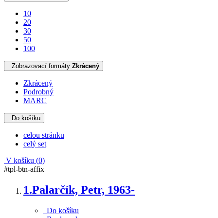
10
20
30
50
100
Zobrazovací formáty
Zkrácený
Zkrácený
Podrobný
MARC
Do košíku
celou stránku
celý set
V košíku (
0
)
#tpl-btn-affix
1.
Palarčík, Petr, 1963-
Do košíku