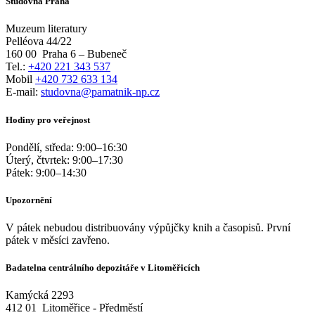
Studovna Praha
Muzeum literatury
Pelléova 44/22
160 00
Praha 6 – Bubeneč
Tel.:
+420 221 343 537
Mobil
+420 732 633 134
E-mail:
studovna@pamatnik-np.cz
Hodiny pro veřejnost
Pondělí, středa:
9:00
–
16:30
Úterý, čtvrtek:
9:00
–
17:30
Pátek:
9:00
–
14:30
Upozornění
V pátek nebudou distribuovány výpůjčky knih a časopisů. První
pátek v měsíci zavřeno.
Badatelna centrálního depozitáře v Litoměřicích
Kamýcká 2293
412 01
Litoměřice - Předměstí