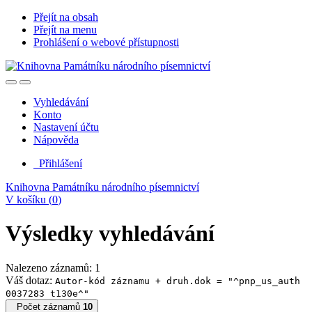
Přejít na obsah
Přejít na menu
Prohlášení o webové přístupnosti
Vyhledávání
Konto
Nastavení účtu
Nápověda
Přihlášení
Knihovna Památníku národního písemnictví
V košíku (
0
)
Výsledky vyhledávání
Nalezeno záznamů: 1
Váš dotaz:
Autor-kód záznamu + druh.dok = "^pnp_us_auth
0037283 t130e^"
Počet záznamů
10