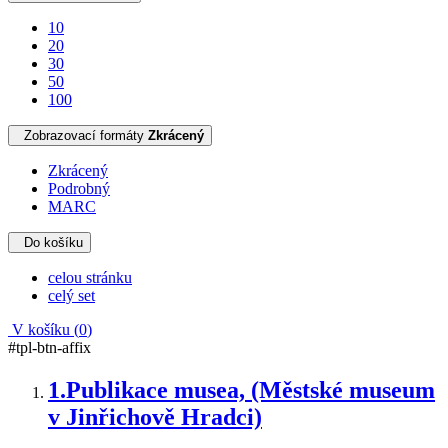
10
20
30
50
100
Zobrazovací formáty
Zkrácený
Zkrácený
Podrobný
MARC
Do košíku
celou stránku
celý set
V košíku (
0
)
#tpl-btn-affix
1.
Publikace musea, (Městské museum
v Jinřichově Hradci)