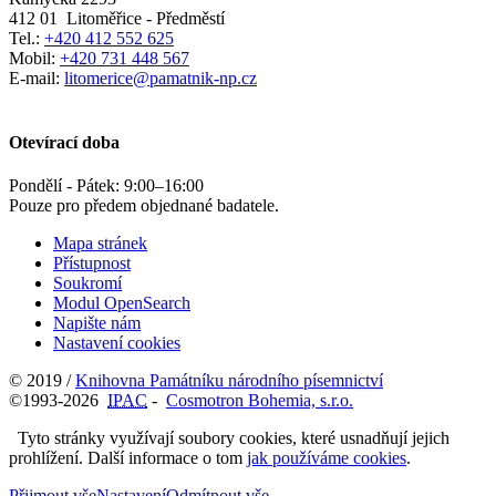
412 01
Litoměřice - Předměstí
Tel.:
+420 412 552 625
Mobil:
+420 731 448 567
E-mail:
litomerice@pamatnik-np.cz
Otevírací doba
Pondělí - Pátek:
9:00
–
16:00
Pouze pro předem objednané badatele.
Mapa stránek
Přístupnost
Soukromí
Modul OpenSearch
Napište nám
Nastavení cookies
© 2019 /
Knihovna Památníku národního písemnictví
©1993-2026
IPAC
-
Cosmotron Bohemia, s.r.o.
Tyto stránky využívají soubory cookies, které usnadňují jejich
prohlížení. Další informace o tom
jak používáme cookies
.
Přijmout vše
Nastavení
Odmítnout vše