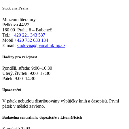
Studovna Praha
Muzeum literatury
Pelléova 44/22
160 00
Praha 6 – Bubeneč
Tel.:
+420 221 343 537
Mobil
+420 732 633 134
E-mail:
studovna@pamatnik-np.cz
Hodiny pro veřejnost
Pondělí, středa:
9:00
–
16:30
Úterý, čtvrtek:
9:00
–
17:30
Pátek:
9:00
–
14:30
Upozornění
V pátek nebudou distribuovány výpůjčky knih a časopisů. První
pátek v měsíci zavřeno.
Badatelna centrálního depozitáře v Litoměřicích
Kamýcká 2293