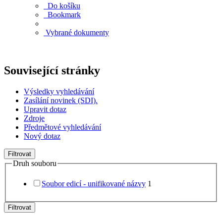
Do košíku
Bookmark
Vybrané dokumenty
Související stránky
Výsledky vyhledávání
Zasílání novinek (SDI).
Upravit dotaz
Zdroje
Předmětové vyhledávání
Nový dotaz
Filtrovat
Druh souboru
Soubor edicí - unifikované názvy
1
Filtrovat