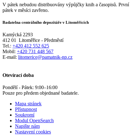
V pátek nebudou distribuovány výpůjčky knih a časopisů. První
pátek v měsíci zavřeno.
Badatelna centrálního depozitáře v Litoměřicích
Kamýcká 2293
412 01
Litoměřice - Předměstí
Tel.:
+420 412 552 625
Mobil:
+420 731 448 567
E-mail:
litomerice@pamatnik-np.cz
Otevírací doba
Pondělí - Pátek:
9:00
–
16:00
Pouze pro předem objednané badatele.
Mapa stránek
Přístupnost
Soukromí
Modul OpenSearch
Napište nám
Nastavení cookies