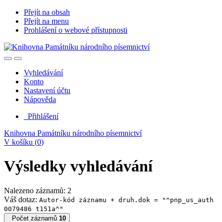
Přejít na obsah
Přejít na menu
Prohlášení o webové přístupnosti
Vyhledávání
Konto
Nastavení účtu
Nápověda
Přihlášení
Knihovna Památníku národního písemnictví
V košíku (
0
)
Výsledky vyhledávání
Nalezeno záznamů: 2
Váš dotaz:
Autor-kód záznamu + druh.dok = "^pnp_us_auth
0079486 t151a^"
Počet záznamů
10