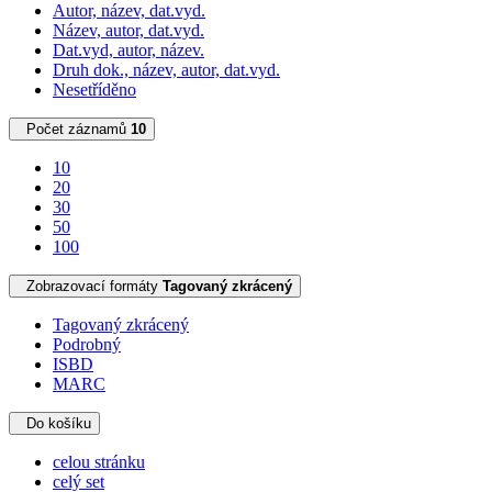
Autor, název, dat.vyd.
Název, autor, dat.vyd.
Dat.vyd, autor, název.
Druh dok., název, autor, dat.vyd.
Nesetříděno
Počet záznamů
10
10
20
30
50
100
Zobrazovací formáty
Tagovaný zkrácený
Tagovaný zkrácený
Podrobný
ISBD
MARC
Do košíku
celou stránku
celý set