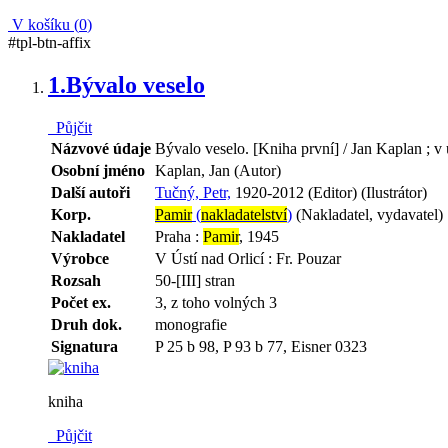
V košíku (
0
)
#tpl-btn-affix
1.
Bývalo veselo
Půjčit
Názvové údaje
Bývalo veselo. [Kniha první] / Jan Kaplan ; v
Osobní jméno
Kaplan, Jan (Autor)
Další autoři
Tučný, Petr,
1920-2012 (Editor) (Ilustrátor)
Korp.
Pamir
(
nakladatelství
)
(Nakladatel, vydavatel)
Nakladatel
Praha :
Pamir
, 1945
Výrobce
V Ústí nad Orlicí : Fr. Pouzar
Rozsah
50-[III] stran
Počet ex.
3, z toho volných 3
Druh dok.
monografie
Signatura
P 25 b 98, P 93 b 77, Eisner 0323
kniha
Půjčit