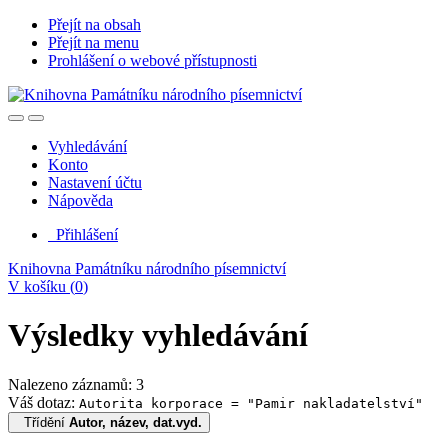
Přejít na obsah
Přejít na menu
Prohlášení o webové přístupnosti
Vyhledávání
Konto
Nastavení účtu
Nápověda
Přihlášení
Knihovna Památníku národního písemnictví
V košíku (
0
)
Výsledky vyhledávání
Nalezeno záznamů: 3
Váš dotaz:
Autorita korporace = "Pamir nakladatelství"
Třídění
Autor, název, dat.vyd.