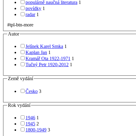
populárně naučná literatura
1
povídky
1
radar
1
#tpl-btn-more
Autor
Jelínek Karel Srnka
1
Kaplan Jan
1
Kramář Ota 1922-1971
1
Tučný Petr 1920-2012
1
Země vydání
Česko
3
Rok vydání
1946
1
1945
2
1800-1949
3