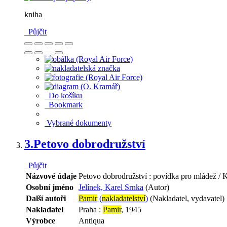
kniha
Půjčit
Do košíku
Bookmark
Vybrané dokumenty
3.
Petovo dobrodružství
Půjčit
Názvové údaje
Petovo dobrodružství : povídka pro mládež / K
Osobní jméno
Jelínek, Karel Srnka
(Autor)
Další autoři
Pamir
(
nakladatelství
)
(Nakladatel, vydavatel)
Nakladatel
Praha :
Pamir
, 1945
Výrobce
Antiqua