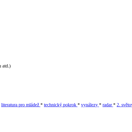
 atd.)
*
literatura pro mládež
*
technický pokrok
*
vynálezy
*
radar
*
2. světo