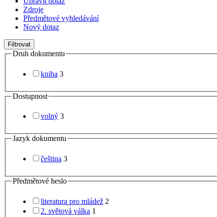
Upravit dotaz
Zdroje
Předmětové vyhledávání
Nový dotaz
Filtrovat
Druh dokumentu
kniha
3
Dostupnost
volný
3
Jazyk dokumentu
čeština
3
Předmětové heslo
literatura pro mládež
2
2. světová válka
1