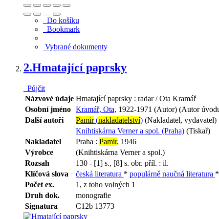
Do košíku
Bookmark
Vybrané dokumenty
2.
Hmatající paprsky
Půjčit
Názvové údaje
Hmatající paprsky : radar / Ota Kramář
Osobní jméno
Kramář, Ota,
1922-1971 (Autor) (Autor úvodu
Další autoři
Pamir
(
nakladatelství
)
(Nakladatel, vydavatel)
Knihtiskárna Verner a spol. (Praha)
(Tiskař)
Nakladatel
Praha :
Pamir
, 1946
Výrobce
(Knihtiskárna Verner a spol.)
Rozsah
130 - [1] s., [8] s. obr. příl. : il.
Klíčová slova
česká literatura
*
populárně naučná literatura
Počet ex.
1, z toho volných 1
Druh dok.
monografie
Signatura
C12b 13773