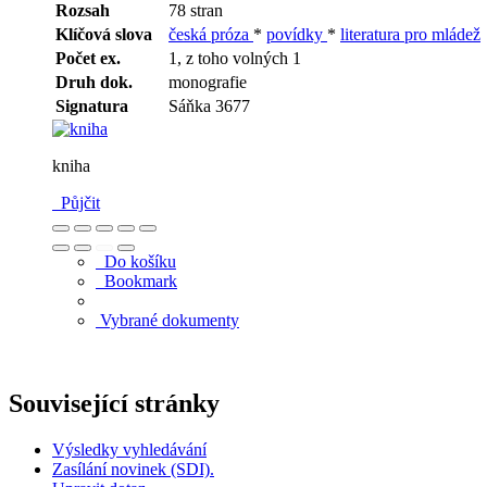
Rozsah
78 stran
Klíčová slova
česká próza
*
povídky
*
literatura pro mládež
Počet ex.
1, z toho volných 1
Druh dok.
monografie
Signatura
Sáňka 3677
kniha
Půjčit
Do košíku
Bookmark
Vybrané dokumenty
Související stránky
Výsledky vyhledávání
Zasílání novinek (SDI).