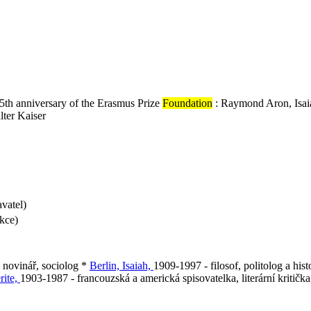
25th anniversary of the Erasmus Prize
Foundation
: Raymond Aron, Isaia
ter Kaiser
vatel)
kce)
 novinář, sociolog *
Berlin, Isaiah,
1909-1997 - filosof, politolog a his
rite,
1903-1987 - francouzská a americká spisovatelka, literární kritička