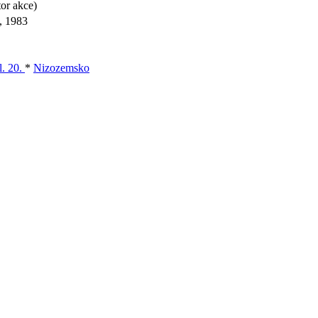
or akce)
, 1983
l. 20.
*
Nizozemsko