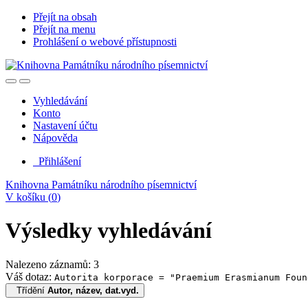
Přejít na obsah
Přejít na menu
Prohlášení o webové přístupnosti
Vyhledávání
Konto
Nastavení účtu
Nápověda
Přihlášení
Knihovna Památníku národního písemnictví
V košíku (
0
)
Výsledky vyhledávání
Nalezeno záznamů: 3
Váš dotaz:
Autorita korporace = "Praemium Erasmianum Foun
Třídění
Autor, název, dat.vyd.