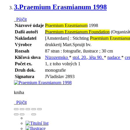
3.
Praemium Erasmianum 1998
Půjčit
Názvové údaje
Praemium Erasmianum
1998
Další autoři
Praemium Erasmianum Foundation
(Organizát
Nakladatel
[Amsterdam] : Stichting
Praemium Erasmian
Výrobce
drukkerij Mart.Spruijt bv.
Rozsah
87 stran : fotografie, ilustrace ; 30 cm
Klíčová slova
Nizozemsko
*
stol. 20., léta 90.
*
nadace
*
ce
Počet ex.
1, z toho volných 1
Druh dok.
monografie
Signatura
JVladislav 2893
kniha
Půjčit