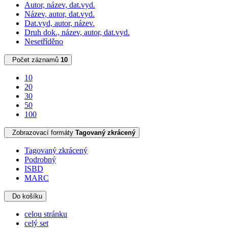
Autor, název, dat.vyd.
Název, autor, dat.vyd.
Dat.vyd, autor, název.
Druh dok., název, autor, dat.vyd.
Nesetříděno
Počet záznamů
10
10
20
30
50
100
Zobrazovací formáty
Tagovaný zkrácený
Tagovaný zkrácený
Podrobný
ISBD
MARC
Do košíku
celou stránku
celý set