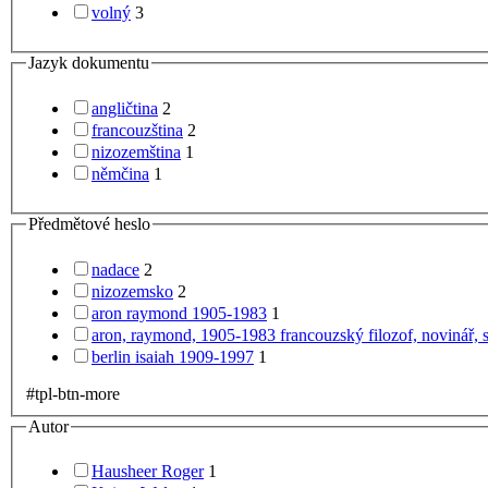
volný
3
Jazyk dokumentu
angličtina
2
francouzština
2
nizozemština
1
němčina
1
Předmětové heslo
nadace
2
nizozemsko
2
aron raymond 1905-1983
1
aron, raymond, 1905-1983 francouzský filozof, novinář, 
berlin isaiah 1909-1997
1
#tpl-btn-more
Autor
Hausheer Roger
1