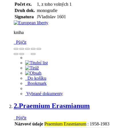
Počet ex.
1, z toho volných 1
Druh dok.
monografie
Signatura
JVladislav 1601
kniha
Půjčit
Do košíku
Bookmark
Vybrané dokumenty
2.
Praemium Erasmianum
Půjčit
Názvové údaje
Praemium Erasmianum
: 1958-1983