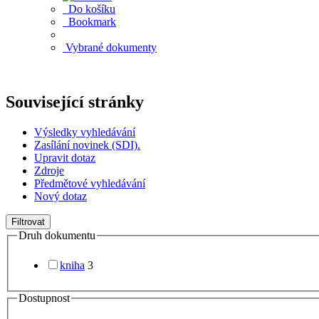
Do košíku
Bookmark
Vybrané dokumenty
Související stránky
Výsledky vyhledávání
Zasílání novinek (SDI).
Upravit dotaz
Zdroje
Předmětové vyhledávání
Nový dotaz
Filtrovat
Druh dokumentu
kniha
3
Dostupnost