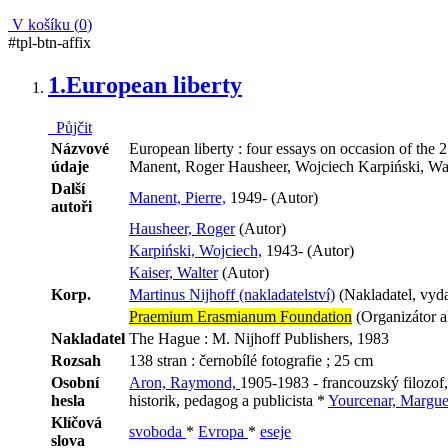
V košíku (
0
)
#tpl-btn-affix
1.
European liberty
Půjčit
Názvové
European liberty : four essays on occasion of the 
údaje
Manent, Roger Hausheer, Wojciech Karpiński, Wal
Další
Manent, Pierre,
1949- (Autor)
autoři
Hausheer, Roger
(Autor)
Karpiński, Wojciech,
1943- (Autor)
Kaiser, Walter
(Autor)
Korp.
Martinus Nijhoff (nakladatelství)
(Nakladatel, vyda
Praemium Erasmianum Foundation
(Organizátor a
Nakladatel
The Hague : M. Nijhoff Publishers, 1983
Rozsah
138 stran : černobílé fotografie ; 25 cm
Osobní
Aron, Raymond,
1905-1983 - francouzský filozof,
hesla
historik, pedagog a publicista *
Yourcenar, Margue
Klíčová
svoboda
*
Evropa
*
eseje
slova