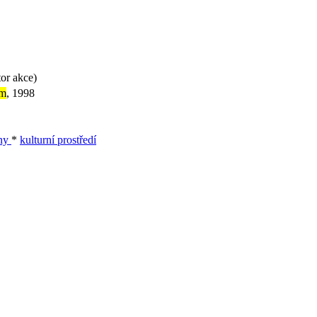
or akce)
um
, 1998
ny
*
kulturní prostředí