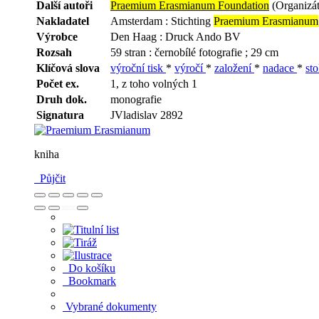
Další autoři
Praemium Erasmianum Foundation
(Organizát
Nakladatel
Amsterdam : Stichting
Praemium Erasmianum
Výrobce
Den Haag : Druck Ando BV
Rozsah
59 stran : černobílé fotografie ; 29 cm
Klíčová slova
výroční tisk
*
výročí
*
založení
*
nadace
*
sto
Počet ex.
1, z toho volných 1
Druh dok.
monografie
Signatura
JVladislav 2892
kniha
Půjčit
Do košíku
Bookmark
Vybrané dokumenty