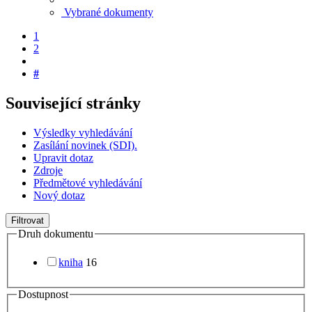
Vybrané dokumenty
1
2
#
Související stránky
Výsledky vyhledávání
Zasílání novinek (SDI).
Upravit dotaz
Zdroje
Předmětové vyhledávání
Nový dotaz
Filtrovat
Druh dokumentu
kniha
16
Dostupnost