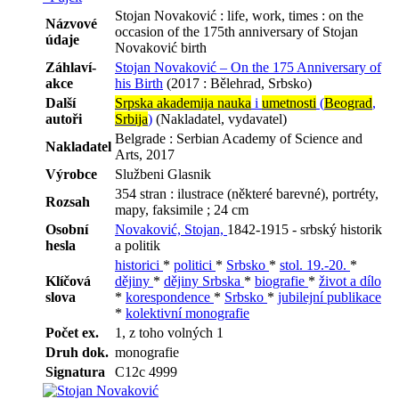
Stojan Novaković : life, work, times : on the
Názvové
occasion of the 175th anniversary of Stojan
údaje
Novaković birth
Záhlaví-
Stojan Novaković – On the 175 Anniversary of
akce
his Birth
(2017 : Bělehrad, Srbsko)
Další
Srpska akademija nauka
i
umetnosti
(
Beograd
,
autoři
Srbija
)
(Nakladatel, vydavatel)
Belgrade : Serbian Academy of Science and
Nakladatel
Arts, 2017
Výrobce
Službeni Glasnik
354 stran : ilustrace (některé barevné), portréty,
Rozsah
mapy, faksimile ; 24 cm
Osobní
Novaković, Stojan,
1842-1915 - srbský historik
hesla
a politik
historici
*
politici
*
Srbsko
*
stol. 19.-20.
*
Klíčová
dějiny
*
dějiny Srbska
*
biografie
*
život a dílo
slova
*
korespondence
*
Srbsko
*
jubilejní publikace
*
kolektivní monografie
Počet ex.
1, z toho volných 1
Druh dok.
monografie
Signatura
C12c 4999