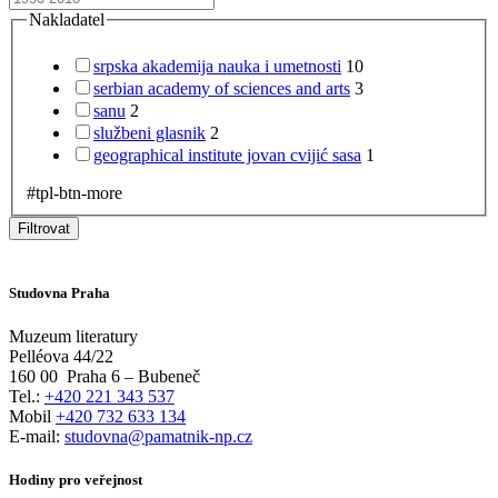
Nakladatel
srpska akademija nauka i umetnosti
10
serbian academy of sciences and arts
3
sanu
2
službeni glasnik
2
geographical institute jovan cvijić sasa
1
#tpl-btn-more
Filtrovat
Studovna Praha
Muzeum literatury
Pelléova 44/22
160 00
Praha 6 – Bubeneč
Tel.:
+420 221 343 537
Mobil
+420 732 633 134
E-mail:
studovna@pamatnik-np.cz
Hodiny pro veřejnost