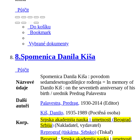
Půjčit
Do košíku
Bookmark
Vybrané dokumenty
8.
Spomenica Danila Kiša
Půjčit
Spomenica Danila Kiša : povodom
Názvové
sedamdesetogodišnjice rođenja = In memory of
údaje
Danilo Kiš : on the seventieth anniversary of his
birth / urednik Predrag Palavestra
Další
Palavestra, Predrag,
1930-2014 (Editor)
autoři
Kiš, Danilo,
1935-1989 (Poctěná osoba)
Srpska akademija nauka
i
umetnosti
(
Beograd
,
Korp.
Srbija
)
(Nakladatel, vydavatel)
Reprograf (tiskárna, Srbsko)
(Tiskař)
Beograd
:
Srpska akademija nauka
i
umetnosti
,