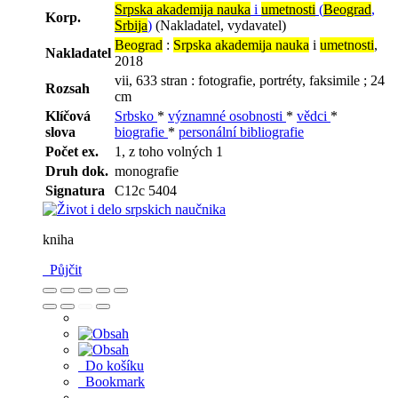
Srpska akademija nauka
i
umetnosti
(
Beograd
,
Korp.
Srbija
)
(Nakladatel, vydavatel)
Beograd
:
Srpska akademija nauka
i
umetnosti
,
Nakladatel
2018
vii, 633 stran : fotografie, portréty, faksimile ; 24
Rozsah
cm
Klíčová
Srbsko
*
významné osobnosti
*
vědci
*
slova
biografie
*
personální bibliografie
Počet ex.
1, z toho volných 1
Druh dok.
monografie
Signatura
C12c 5404
kniha
Půjčit
Do košíku
Bookmark