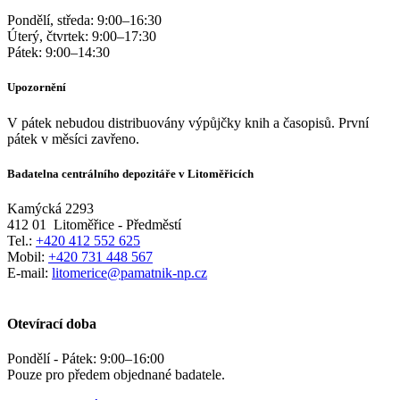
Pondělí, středa:
9:00
–
16:30
Úterý, čtvrtek:
9:00
–
17:30
Pátek:
9:00
–
14:30
Upozornění
V pátek nebudou distribuovány výpůjčky knih a časopisů. První
pátek v měsíci zavřeno.
Badatelna centrálního depozitáře v Litoměřicích
Kamýcká 2293
412 01
Litoměřice - Předměstí
Tel.:
+420 412 552 625
Mobil:
+420 731 448 567
E-mail:
litomerice@pamatnik-np.cz
Otevírací doba
Pondělí - Pátek:
9:00
–
16:00
Pouze pro předem objednané badatele.