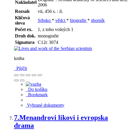
Nakladatel
2006
Rozsah
vii, 456 s. : il.
Klíčová
Srbsko
*
vědci
*
biografie
*
sborník
slova
Počet ex.
1, z toho volných 1
Druh dok.
monografie
Signatura
C12c 3074
kniha
Půjčit
Do košíku
Bookmark
Vybrané dokumenty
7.
Menandrovi likovi i evropska
drama