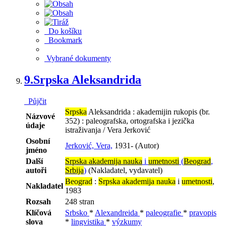
Do košíku
Bookmark
Vybrané dokumenty
9.
Srpska Aleksandrida
Půjčit
Srpska
Aleksandrida : akademijin rukopis (br.
Názvové
352) : paleografska, ortografska i jezička
údaje
istraživanja / Vera Jerković
Osobní
Jerković, Vera,
1931- (Autor)
jméno
Další
Srpska akademija nauka
i
umetnosti
(
Beograd
,
autoři
Srbija
)
(Nakladatel, vydavatel)
Beograd
:
Srpska akademija nauka
i
umetnosti
,
Nakladatel
1983
Rozsah
248 stran
Klíčová
Srbsko
*
Alexandreida
*
paleografie
*
pravopis
slova
*
lingvistika
*
výzkumy