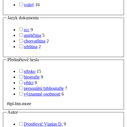
volný
16
Jazyk dokumentu
scc
9
angličtina
5
chorvatština
2
srbština
2
Předmětové heslo
srbsko
15
biografie
9
vědci
9
personální bibliografie
7
významné osobnosti
6
#tpl-btn-more
Autor
Djordjević Vladan D.
9