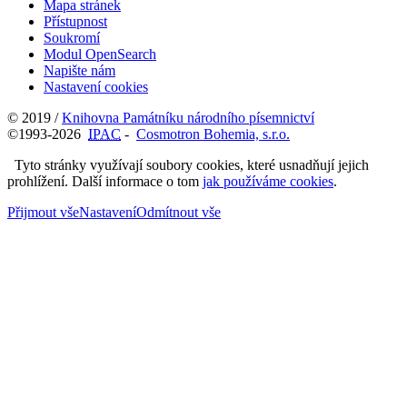
Mapa stránek
Přístupnost
Soukromí
Modul OpenSearch
Napište nám
Nastavení cookies
© 2019 /
Knihovna Památníku národního písemnictví
©1993-2026
IPAC
-
Cosmotron Bohemia, s.r.o.
Tyto stránky využívají soubory cookies, které usnadňují jejich
prohlížení. Další informace o tom
jak používáme cookies
.
Přijmout vše
Nastavení
Odmítnout vše