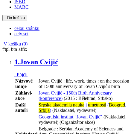
ISBD
MARC
Do košíku
celou stránku
celý set
V košíku (
0
)
#tpl-btn-affix
1.
Jovan Cvijić
Půjčit
Názvové
Jovan Cvijić : life, work, times : on the occasion
údaje
of 150th anniversary of Jovan Cvijić's birth
Záhlaví-
Jovan Cvijić - 150th Birth Anniversary
akce
(konference)
(2015 : Bělehrad, Srbsko)
Další
Srpska akademija nauka
i
umetnosti
(
Beograd
,
autoři
Srbija
)
(Nakladatel, vydavatel)
Geografski institut "Jovan Cvijić"
(Nakladatel,
vydavatel) (Organizátor akce)
Belgrade : Serbian Academy of Sciences and