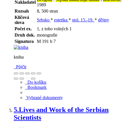
Nakladatel
1989
Rozsah
8, 500 stran
Klíčová
Srbsko
*
estetika
*
stol. 15.-19.
*
dějiny
slova
Počet ex.
1, z toho volných 1
Druh dok.
monografie
Signatura
M 191 b 7
kniha
Půjčit
Do košíku
Bookmark
Vybrané dokumenty
5.
Lives and Work of the Serbian
Scientists