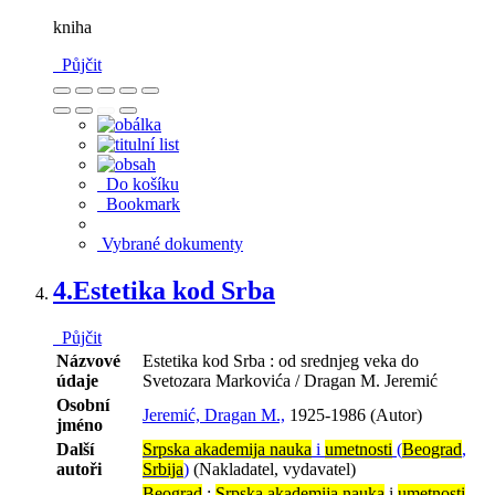
kniha
Půjčit
Do košíku
Bookmark
Vybrané dokumenty
4.
Estetika kod Srba
Půjčit
Názvové
Estetika kod Srba : od srednjeg veka do
údaje
Svetozara Markovića / Dragan M. Jeremić
Osobní
Jeremić, Dragan M.,
1925-1986 (Autor)
jméno
Další
Srpska akademija nauka
i
umetnosti
(
Beograd
,
autoři
Srbija
)
(Nakladatel, vydavatel)
Beograd
:
Srpska akademija nauka
i
umetnosti
,