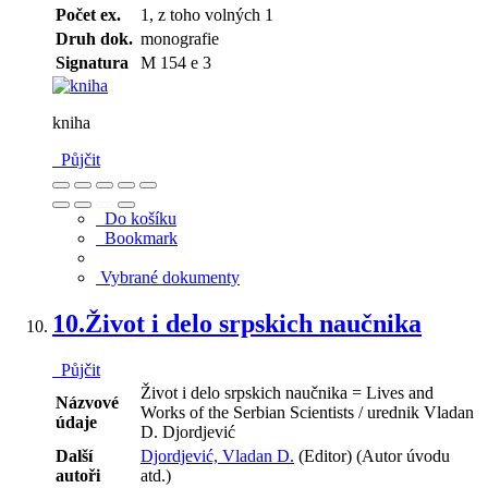
Počet ex.
1, z toho volných 1
Druh dok.
monografie
Signatura
M 154 e 3
kniha
Půjčit
Do košíku
Bookmark
Vybrané dokumenty
10.
Život i delo srpskich naučnika
Půjčit
Život i delo srpskich naučnika = Lives and
Názvové
Works of the Serbian Scientists / urednik Vladan
údaje
D. Djordjević
Další
Djordjević, Vladan D.
(Editor) (Autor úvodu
autoři
atd.)