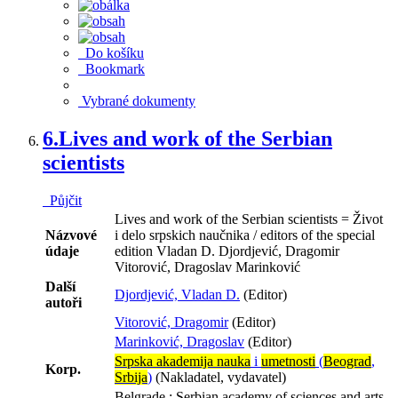
Do košíku
Bookmark
Vybrané dokumenty
6.
Lives and work of the Serbian
scientists
Půjčit
Lives and work of the Serbian scientists = Život
Názvové
i delo srpskich naučnika / editors of the special
údaje
edition Vladan D. Djordjević, Dragomir
Vitorović, Dragoslav Marinković
Další
Djordjević, Vladan D.
(Editor)
autoři
Vitorović, Dragomir
(Editor)
Marinković, Dragoslav
(Editor)
Srpska akademija nauka
i
umetnosti
(
Beograd
,
Korp.
Srbija
)
(Nakladatel, vydavatel)
Belgrade : Serbian academy of sciences and arts,