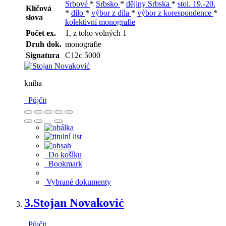
Srbové
*
Srbsko
*
dějiny Srbska
*
stol. 19.-20.
Klíčová
*
dílo
*
výbor z díla
*
výbor z korespondence
*
slova
kolektivní monografie
Počet ex.
1, z toho volných 1
Druh dok.
monografie
Signatura
C12c 5000
kniha
Půjčit
Do košíku
Bookmark
Vybrané dokumenty
3.
Stojan Novaković
Půjčit