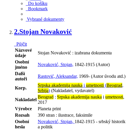
Do košíku
Bookmark
Vybrané dokumenty
2.
Stojan Novaković
Půjčit
Názvové
Stojan Novaković : izabrana dokumenta
údaje
Osobní
Novaković, Stojan,
1842-1915 (Autor)
jméno
Další
Rastović, Aleksandar,
1969- (Autor úvodu atd.)
autoři
Srpska akademija nauka
i
umetnosti
(
Beograd
,
Korp.
Srbija
)
(Nakladatel, vydavatel)
Beograd
:
Srpska akademija nauka
i
umetnosti
,
Nakladatel
2017
Výrobce
Planeta print
Rozsah
390 stran : ilustrace, faksimile
Osobní
Novaković, Stojan,
1842-1915 - srbský historik
hesla
a politik