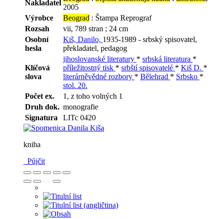
Nakladatel
2005
Výrobce
Beograd
: Štampa Reprograf
Rozsah
vii, 789 stran ; 24 cm
Osobní
Kiš, Danilo,
1935-1989 - srbský spisovatel,
hesla
překladatel, pedagog
jihoslovanské literatury
*
srbská literatura
*
Klíčová
příležitostný tisk
*
srbští spisovatelé
*
Kiš D.
*
slova
literárněvědné rozbory
*
Bělehrad
*
Srbsko
*
stol. 20.
Počet ex.
1, z toho volných 1
Druh dok.
monografie
Signatura
LITc 0420
kniha
Půjčit