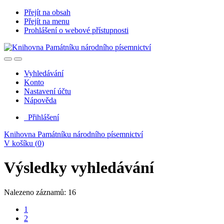
Přejít na obsah
Přejít na menu
Prohlášení o webové přístupnosti
Vyhledávání
Konto
Nastavení účtu
Nápověda
Přihlášení
Knihovna Památníku národního písemnictví
V košíku (
0
)
Výsledky vyhledávání
Nalezeno záznamů: 16
1
2