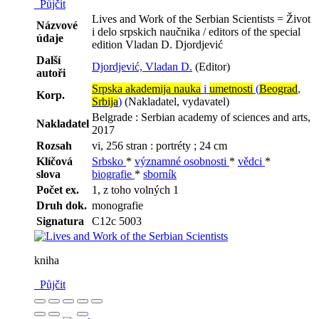
Půjčit
Lives and Work of the Serbian Scientists = Život
Názvové
i delo srpskich naučnika / editors of the special
údaje
edition Vladan D. Djordjević
Další
Djordjević, Vladan D.
(Editor)
autoři
Srpska akademija nauka
i
umetnosti
(
Beograd
,
Korp.
Srbija
)
(Nakladatel, vydavatel)
Belgrade : Serbian academy of sciences and arts,
Nakladatel
2017
Rozsah
vi, 256 stran : portréty ; 24 cm
Klíčová
Srbsko
*
významné osobnosti
*
vědci
*
slova
biografie
*
sborník
Počet ex.
1, z toho volných 1
Druh dok.
monografie
Signatura
C12c 5003
kniha
Půjčit