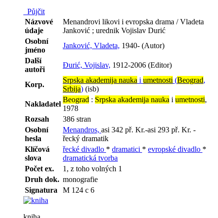
Půjčit
Názvové
Menandrovi likovi i evropska drama / Vladeta
údaje
Janković ; urednik Vojislav Durić
Osobní
Janković, Vladeta,
1940- (Autor)
jméno
Další
Đurić, Vojislav,
1912-2006 (Editor)
autoři
Srpska akademija nauka
i
umetnosti
(
Beograd
,
Korp.
Srbija
)
(isb)
Beograd
:
Srpska akademija nauka
i
umetnosti
,
Nakladatel
1978
Rozsah
386 stran
Osobní
Menandros,
asi 342 př. Kr.-asi 293 př. Kr. -
hesla
řecký dramatik
Klíčová
řecké divadlo
*
dramatici
*
evropské divadlo
*
slova
dramatická tvorba
Počet ex.
1, z toho volných 1
Druh dok.
monografie
Signatura
M 124 c 6
kniha