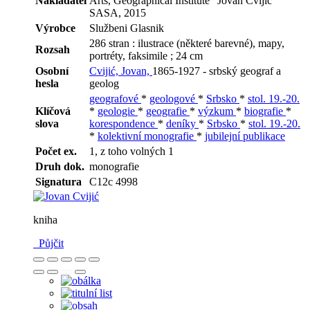
Nakladatel
Arts, Geographical Institute "Jovan Cvijić"
SASA, 2015
Výrobce
Službeni Glasnik
286 stran : ilustrace (některé barevné), mapy,
Rozsah
portréty, faksimile ; 24 cm
Osobní
Cvijić, Jovan,
1865-1927 - srbský geograf a
hesla
geolog
geografové
*
geologové
*
Srbsko
*
stol. 19.-20.
Klíčová
*
geologie
*
geografie
*
výzkum
*
biografie
*
slova
korespondence
*
deníky
*
Srbsko
*
stol. 19.-20.
*
kolektivní monografie
*
jubilejní publikace
Počet ex.
1, z toho volných 1
Druh dok.
monografie
Signatura
C12c 4998
kniha
Půjčit