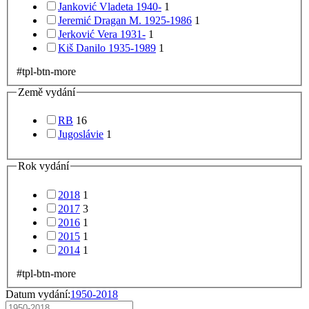
Janković Vladeta 1940-
1
Jeremić Dragan M. 1925-1986
1
Jerković Vera 1931-
1
Kiš Danilo 1935-1989
1
#tpl-btn-more
Země vydání
RB
16
Jugoslávie
1
Rok vydání
2018
1
2017
3
2016
1
2015
1
2014
1
#tpl-btn-more
Datum vydání:
1950-2018