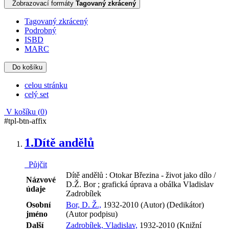
Zobrazovací formáty
Tagovaný zkrácený
Tagovaný zkrácený
Podrobný
ISBD
MARC
Do košíku
celou stránku
celý set
V košíku (
0
)
#tpl-btn-affix
1.
Dítě andělů
Půjčit
Dítě andělů : Otokar Březina - život jako dílo /
Názvové
D.Ž. Bor ; grafická úprava a obálka Vladislav
údaje
Zadrobílek
Osobní
Bor, D. Ž.,
1932-2010 (Autor) (Dedikátor)
jméno
(Autor podpisu)
Další
Zadrobílek, Vladislav,
1932-2010 (Knižní