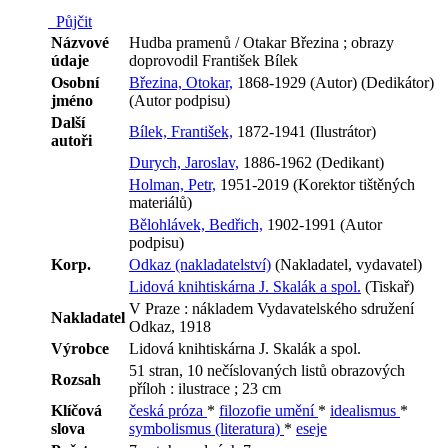
Půjčit
Názvové
Hudba pramenů / Otakar Březina ; obrazy
údaje
doprovodil František Bílek
Osobní
Březina, Otokar,
1868-1929 (Autor) (Dedikátor)
jméno
(Autor podpisu)
Další
Bílek, František,
1872-1941 (Ilustrátor)
autoři
Durych, Jaroslav,
1886-1962 (Dedikant)
Holman, Petr,
1951-2019 (Korektor tištěných
materiálů)
Bělohlávek, Bedřich,
1902-1991 (Autor
podpisu)
Korp.
Odkaz (nakladatelství)
(Nakladatel, vydavatel)
Lidová knihtiskárna J. Skalák a spol.
(Tiskař)
V Praze : nákladem Vydavatelského sdružení
Nakladatel
Odkaz, 1918
Výrobce
Lidová knihtiskárna J. Skalák a spol.
51 stran, 10 nečíslovaných listů obrazových
Rozsah
příloh : ilustrace ; 23 cm
Klíčová
česká próza
*
filozofie umění
*
idealismus
*
slova
symbolismus (literatura)
*
eseje