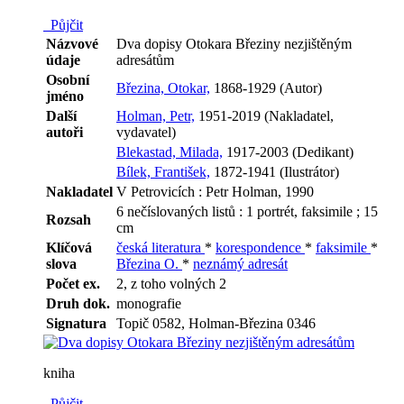
Půjčit
Názvové
Dva dopisy Otokara Březiny nezjištěným
údaje
adresátům
Osobní
Březina, Otokar,
1868-1929 (Autor)
jméno
Další
Holman, Petr,
1951-2019 (Nakladatel,
autoři
vydavatel)
Blekastad, Milada,
1917-2003 (Dedikant)
Bílek, František,
1872-1941 (Ilustrátor)
Nakladatel
V Petrovicích : Petr Holman, 1990
6 nečíslovaných listů : 1 portrét, faksimile ; 15
Rozsah
cm
Klíčová
česká literatura
*
korespondence
*
faksimile
*
slova
Březina O.
*
neznámý adresát
Počet ex.
2, z toho volných 2
Druh dok.
monografie
Signatura
Topič 0582, Holman-Březina 0346
kniha
Půjčit