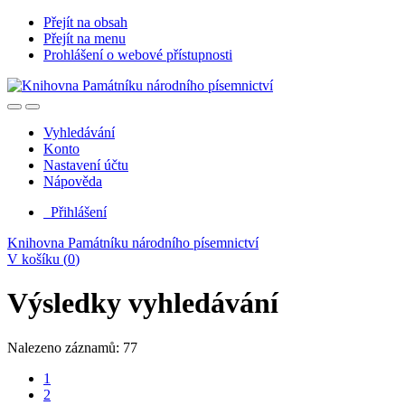
Přejít na obsah
Přejít na menu
Prohlášení o webové přístupnosti
Vyhledávání
Konto
Nastavení účtu
Nápověda
Přihlášení
Knihovna Památníku národního písemnictví
V košíku (
0
)
Výsledky vyhledávání
Nalezeno záznamů: 77
1
2