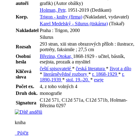
autoři
grafik) (Autor obálky)
Holman, Petr,
1951-2019 (Dedikant)
Korp.
Trigon - knihy (firma)
(Nakladatel, vydavatel)
Karel Medelský - Silurus (tiskárna)
(Tiskař)
Nakladatel
Praha : Trigon, 2000
Silurus
293 stran, xiii stran obrazových příloh : ilustrace,
Rozsah
portréty, faksimile ; 27,5 cm
Osobní
Březina, Otokar,
1868-1929 - učitel, básník,
hesla
esejista, prozaik a myslitel
čeští spisovatelé
*
česká literatura
*
život a dílo
Klíčová
*
literárněvědné rozbory
*
r. 1868-1929
*
r.
slova
1890-1939
*
stol. 19.-20.
*
eseje
Počet ex.
4, z toho volných 4
Druh dok.
monografie
C12d 571, C12d 571a, C12d 571b, Holman-
Signatura
Březina 0297
kniha
Půjčit