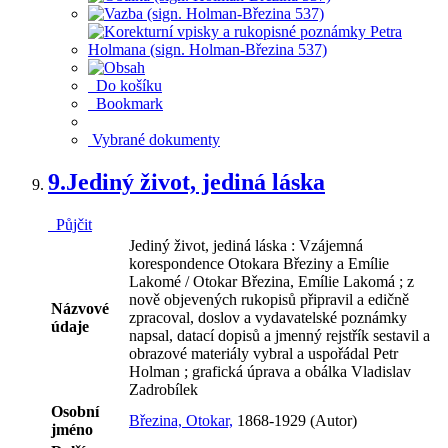
Do košíku
Bookmark
Vybrané dokumenty
9.
Jediný život, jediná láska
Půjčit
Jediný život, jediná láska : Vzájemná
korespondence Otokara Březiny a Emílie
Lakomé / Otokar Březina, Emílie Lakomá ; z
nově objevených rukopisů připravil a edičně
Názvové
zpracoval, doslov a vydavatelské poznámky
údaje
napsal, datací dopisů a jmenný rejstřík sestavil a
obrazové materiály vybral a uspořádal Petr
Holman ; grafická úprava a obálka Vladislav
Zadrobílek
Osobní
Březina, Otokar,
1868-1929 (Autor)
jméno