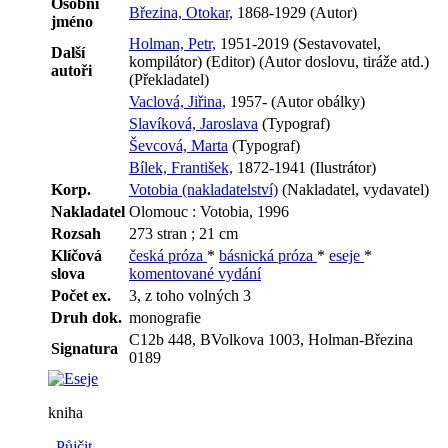
Osobní
Březina, Otokar,
1868-1929 (Autor)
jméno
Holman, Petr,
1951-2019 (Sestavovatel,
Další
kompilátor) (Editor) (Autor doslovu, tiráže atd.)
autoři
(Překladatel)
Vaclová, Jiřina,
1957- (Autor obálky)
Slavíková, Jaroslava
(Typograf)
Ševcová, Marta
(Typograf)
Bílek, František,
1872-1941 (Ilustrátor)
Korp.
Votobia (nakladatelství)
(Nakladatel, vydavatel)
Nakladatel
Olomouc : Votobia, 1996
Rozsah
273 stran ; 21 cm
Klíčová
česká próza
*
básnická próza
*
eseje
*
slova
komentované vydání
Počet ex.
3, z toho volných 3
Druh dok.
monografie
C12b 448, BVolkova 1003, Holman-Březina
Signatura
0189
kniha
Půjčit