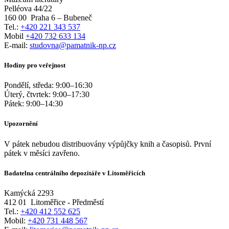
Pelléova 44/22
160 00
Praha 6 – Bubeneč
Tel.:
+420 221 343 537
Mobil
+420 732 633 134
E-mail:
studovna@pamatnik-np.cz
Hodiny pro veřejnost
Pondělí, středa:
9:00
–
16:30
Úterý, čtvrtek:
9:00
–
17:30
Pátek:
9:00
–
14:30
Upozornění
V pátek nebudou distribuovány výpůjčky knih a časopisů. První
pátek v měsíci zavřeno.
Badatelna centrálního depozitáře v Litoměřicích
Kamýcká 2293
412 01
Litoměřice - Předměstí
Tel.:
+420 412 552 625
Mobil:
+420 731 448 567