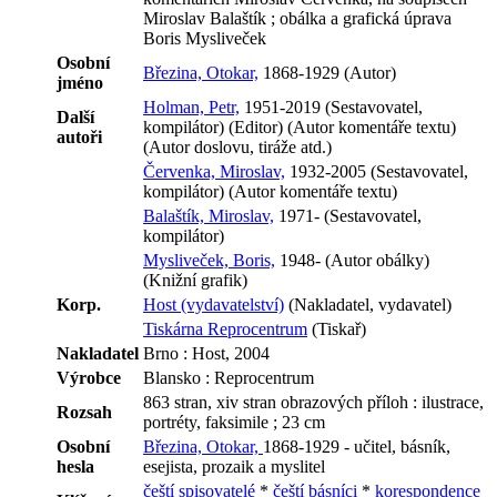
Miroslav Balaštík ; obálka a grafická úprava
Boris Mysliveček
Osobní
Březina, Otokar,
1868-1929 (Autor)
jméno
Holman, Petr,
1951-2019 (Sestavovatel,
Další
kompilátor) (Editor) (Autor komentáře textu)
autoři
(Autor doslovu, tiráže atd.)
Červenka, Miroslav,
1932-2005 (Sestavovatel,
kompilátor) (Autor komentáře textu)
Balaštík, Miroslav,
1971- (Sestavovatel,
kompilátor)
Mysliveček, Boris,
1948- (Autor obálky)
(Knižní grafik)
Korp.
Host (vydavatelství)
(Nakladatel, vydavatel)
Tiskárna Reprocentrum
(Tiskař)
Nakladatel
Brno : Host, 2004
Výrobce
Blansko : Reprocentrum
863 stran, xiv stran obrazových příloh : ilustrace,
Rozsah
portréty, faksimile ; 23 cm
Osobní
Březina, Otokar,
1868-1929 - učitel, básník,
hesla
esejista, prozaik a myslitel
čeští spisovatelé
*
čeští básníci
*
korespondence