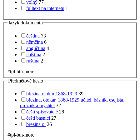
volný
77
fulltext na internetu
1
Jazyk dokumentu
čeština
73
němčina
6
angličtina
4
italština
2
ruština
2
#tpl-btn-more
Předmětové heslo
březina otokar 1868-1929
39
březina, otokar, 1868-1929 učitel, básník, esejista,
prozaik a myslitel
32
čeští spisovatelé
28
čeští básníci
27
březina o.
26
#tpl-btn-more