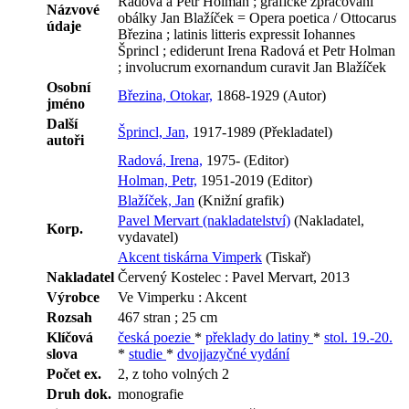
Radová a Petr Holman ; grafické zpracování
Názvové
obálky Jan Blažíček = Opera poetica / Ottocarus
údaje
Březina ; latinis litteris expressit Iohannes
Šprincl ; ediderunt Irena Radová et Petr Holman
; involucrum exornandum curavit Jan Blažíček
Osobní
Březina, Otokar,
1868-1929 (Autor)
jméno
Další
Šprincl, Jan,
1917-1989 (Překladatel)
autoři
Radová, Irena,
1975- (Editor)
Holman, Petr,
1951-2019 (Editor)
Blažíček, Jan
(Knižní grafik)
Pavel Mervart (nakladatelství)
(Nakladatel,
Korp.
vydavatel)
Akcent tiskárna Vimperk
(Tiskař)
Nakladatel
Červený Kostelec : Pavel Mervart, 2013
Výrobce
Ve Vimperku : Akcent
Rozsah
467 stran ; 25 cm
Klíčová
česká poezie
*
překlady do latiny
*
stol. 19.-20.
slova
*
studie
*
dvojjazyčné vydání
Počet ex.
2, z toho volných 2
Druh dok.
monografie