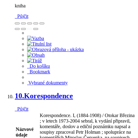
kniha
Půjčit
Do košíku
Bookmark
Vybrané dokumenty
10.
Korespondence
Půjčit
Korespondence. I, (1884-1908) / Otokar Březina
; v letech 1973-2004 sebral, k vydání připravil,
komentáře, doslov a ediční poznámku napsal a
Názvové
soupisy zpracoval Petr Holman ; spolupráce na
údaje
komentářích Miroslav Červenka, na soupisech