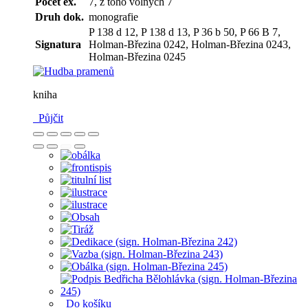
Počet ex.
7, z toho volných 7
Druh dok.
monografie
P 138 d 12, P 138 d 13, P 36 b 50, P 66 B 7,
Signatura
Holman-Březina 0242, Holman-Březina 0243,
Holman-Březina 0245
kniha
Půjčit
Do košíku