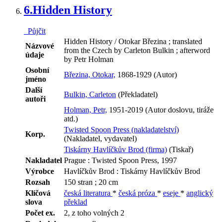
6.
Hidden History
Půjčit
Hidden History / Otokar Březina ; translated
Názvové
from the Czech by Carleton Bulkin ; afterword
údaje
by Petr Holman
Osobní
Březina, Otokar,
1868-1929 (Autor)
jméno
Další
Bulkin, Carleton
(Překladatel)
autoři
Holman, Petr,
1951-2019 (Autor doslovu, tiráže
atd.)
Twisted Spoon Press (nakladatelství)
Korp.
(Nakladatel, vydavatel)
Tiskárny Havlíčkův Brod (firma)
(Tiskař)
Nakladatel
Prague : Twisted Spoon Press, 1997
Výrobce
Havlíčkův Brod : Tiskárny Havlíčkův Brod
Rozsah
150 stran ; 20 cm
Klíčová
česká literatura
*
česká próza
*
eseje
*
anglický
slova
překlad
Počet ex.
2, z toho volných 2