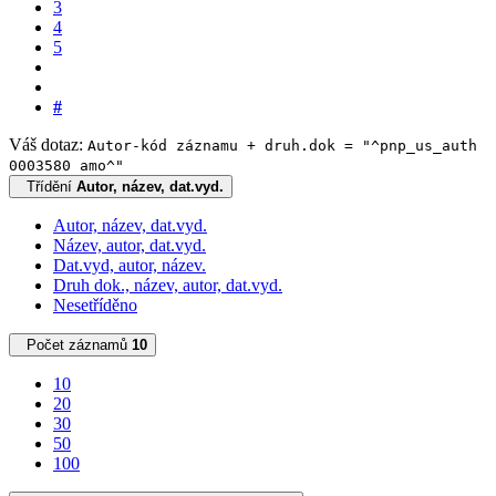
3
4
5
#
Váš dotaz:
Autor-kód záznamu + druh.dok = "^pnp_us_auth
0003580 amo^"
Třídění
Autor, název, dat.vyd.
Autor, název, dat.vyd.
Název, autor, dat.vyd.
Dat.vyd, autor, název.
Druh dok., název, autor, dat.vyd.
Nesetříděno
Počet záznamů
10
10
20
30
50
100