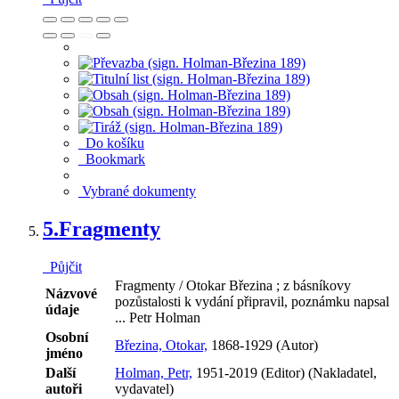
Do košíku
Bookmark
Vybrané dokumenty
5.
Fragmenty
Půjčit
Fragmenty / Otokar Březina ; z básníkovy
Názvové
pozůstalosti k vydání připravil, poznámku napsal
údaje
... Petr Holman
Osobní
Březina, Otokar,
1868-1929 (Autor)
jméno
Další
Holman, Petr,
1951-2019 (Editor) (Nakladatel,
autoři
vydavatel)