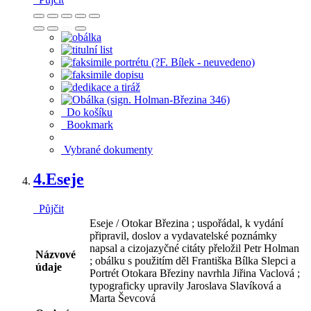
Do košíku
Bookmark
Vybrané dokumenty
4.
Eseje
Půjčit
Eseje / Otokar Březina ; uspořádal, k vydání
připravil, doslov a vydavatelské poznámky
napsal a cizojazyčné citáty přeložil Petr Holman
Názvové
; obálku s použitím děl Františka Bílka Slepci a
údaje
Portrét Otokara Březiny navrhla Jiřina Vaclová ;
typograficky upravily Jaroslava Slavíková a
Marta Ševcová