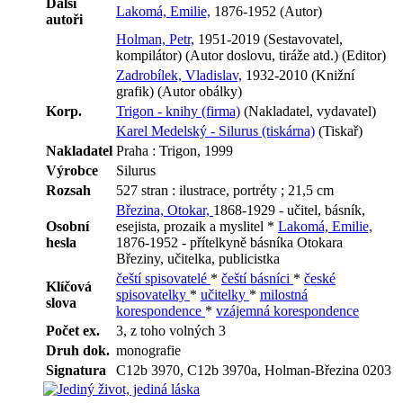
Další
Lakomá, Emilie,
1876-1952 (Autor)
autoři
Holman, Petr,
1951-2019 (Sestavovatel,
kompilátor) (Autor doslovu, tiráže atd.) (Editor)
Zadrobílek, Vladislav,
1932-2010 (Knižní
grafik) (Autor obálky)
Korp.
Trigon - knihy (firma)
(Nakladatel, vydavatel)
Karel Medelský - Silurus (tiskárna)
(Tiskař)
Nakladatel
Praha : Trigon, 1999
Výrobce
Silurus
Rozsah
527 stran : ilustrace, portréty ; 21,5 cm
Březina, Otokar,
1868-1929 - učitel, básník,
Osobní
esejista, prozaik a myslitel *
Lakomá, Emilie,
hesla
1876-1952 - přítelkyně básníka Otokara
Březiny, učitelka, publicistka
čeští spisovatelé
*
čeští básníci
*
české
Klíčová
spisovatelky
*
učitelky
*
milostná
slova
korespondence
*
vzájemná korespondence
Počet ex.
3, z toho volných 3
Druh dok.
monografie
Signatura
C12b 3970, C12b 3970a, Holman-Březina 0203