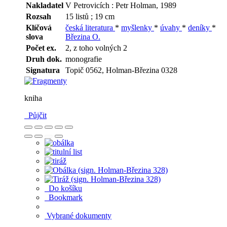
Nakladatel
V Petrovicích : Petr Holman, 1989
Rozsah
15 listů ; 19 cm
Klíčová
česká literatura
*
myšlenky
*
úvahy
*
deníky
*
slova
Březina O.
Počet ex.
2, z toho volných 2
Druh dok.
monografie
Signatura
Topič 0562, Holman-Březina 0328
kniha
Půjčit
Do košíku
Bookmark
Vybrané dokumenty