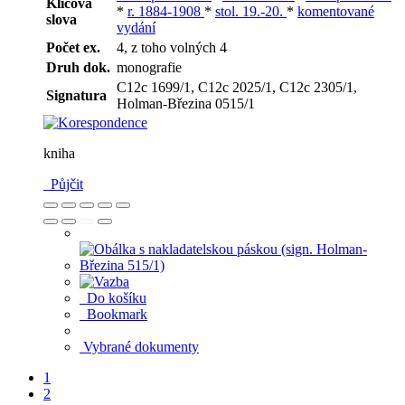
Klíčová
*
r. 1884-1908
*
stol. 19.-20.
*
komentované
slova
vydání
Počet ex.
4, z toho volných 4
Druh dok.
monografie
C12c 1699/1, C12c 2025/1, C12c 2305/1,
Signatura
Holman-Březina 0515/1
kniha
Půjčit
Do košíku
Bookmark
Vybrané dokumenty
1
2