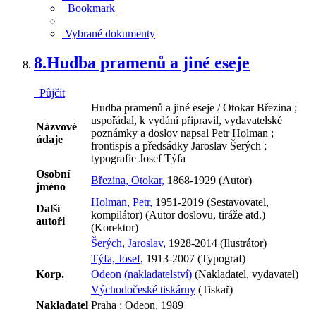
Bookmark
Vybrané dokumenty
8.
Hudba pramenů a jiné eseje
Půjčit
Hudba pramenů a jiné eseje / Otokar Březina ;
uspořádal, k vydání připravil, vydavatelské
Názvové
poznámky a doslov napsal Petr Holman ;
údaje
frontispis a předsádky Jaroslav Šerých ;
typografie Josef Týfa
Osobní
Březina, Otokar,
1868-1929 (Autor)
jméno
Holman, Petr,
1951-2019 (Sestavovatel,
Další
kompilátor) (Autor doslovu, tiráže atd.)
autoři
(Korektor)
Šerých, Jaroslav,
1928-2014 (Ilustrátor)
Týfa, Josef,
1913-2007 (Typograf)
Korp.
Odeon (nakladatelství)
(Nakladatel, vydavatel)
Východočeské tiskárny
(Tiskař)
Nakladatel
Praha : Odeon, 1989