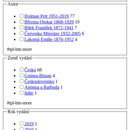
Autor
Holman Petr 1951-2019
77
Březina Otokar 1868-1929
19
Bílek František 1872-1941
7
Červenka Miroslav 1932-2005
6
Lakomá Emilie 1876-1952
4
#tpl-btn-more
Země vydání
Česko
68
Guinea-Bissau
4
Československo
1
Antigua a Barbuda
1
Itálie
1
#tpl-btn-more
Rok vydání
2019
1
2016
1