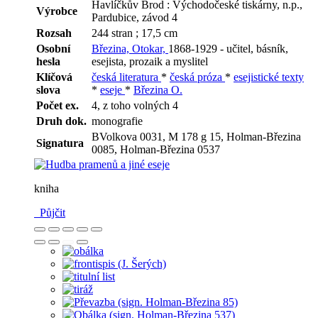
Havlíčkův Brod : Východočeské tiskárny, n.p.,
Výrobce
Pardubice, závod 4
Rozsah
244 stran ; 17,5 cm
Osobní
Březina, Otokar,
1868-1929 - učitel, básník,
hesla
esejista, prozaik a myslitel
Klíčová
česká literatura
*
česká próza
*
esejistické texty
slova
*
eseje
*
Březina O.
Počet ex.
4, z toho volných 4
Druh dok.
monografie
BVolkova 0031, M 178 g 15, Holman-Březina
Signatura
0085, Holman-Březina 0537
kniha
Půjčit