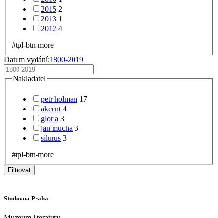
2015
2
2013
1
2012
4
#tpl-btn-more
Datum vydání:
1800-2019
Nakladatel
petr holman
17
akcent
4
gloria
3
jan mucha
3
silurus
3
#tpl-btn-more
Filtrovat
Studovna Praha
Muzeum literatury