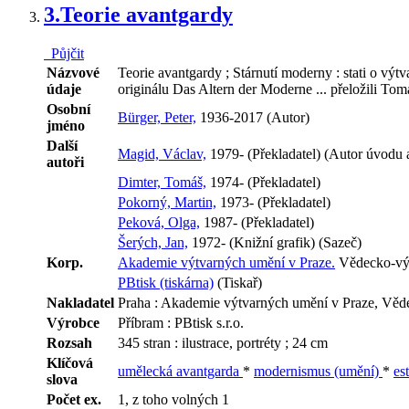
3.
Teorie avantgardy
Půjčit
Názvové
Teorie avantgardy ; Stárnutí moderny : stati o vý
údaje
originálu Das Altern der Moderne ... přeložili To
Osobní
Bürger, Peter,
1936-2017 (Autor)
jméno
Další
Magid, Václav,
1979- (Překladatel) (Autor úvodu a
autoři
Dimter, Tomáš,
1974- (Překladatel)
Pokorný, Martin,
1973- (Překladatel)
Peková, Olga,
1987- (Překladatel)
Šerých, Jan,
1972- (Knižní grafik) (Sazeč)
Korp.
Akademie výtvarných umění v Praze.
Vědecko-výz
PBtisk (tiskárna)
(Tiskař)
Nakladatel
Praha : Akademie výtvarných umění v Praze, Věd
Výrobce
Příbram : PBtisk s.r.o.
Rozsah
345 stran : ilustrace, portréty ; 24 cm
Klíčová
umělecká avantgarda
*
modernismus (umění)
*
es
slova
Počet ex.
1, z toho volných 1