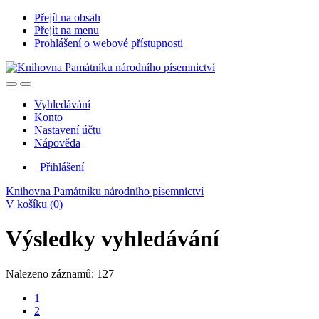
Přejít na obsah
Přejít na menu
Prohlášení o webové přístupnosti
Vyhledávání
Konto
Nastavení účtu
Nápověda
Přihlášení
Knihovna Památníku národního písemnictví
V košíku (
0
)
Výsledky vyhledávání
Nalezeno záznamů: 127
1
2