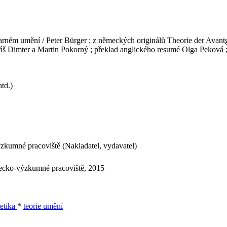
tvarném umění / Peter Bürger ; z německých originálů Theorie der Avan
máš Dimter a Martin Pokorný ; překlad anglického resumé Olga Peková ;
td.)
kumné pracoviště (Nakladatel, vydavatel)
ecko-výzkumné pracoviště, 2015
tetika
*
teorie umění