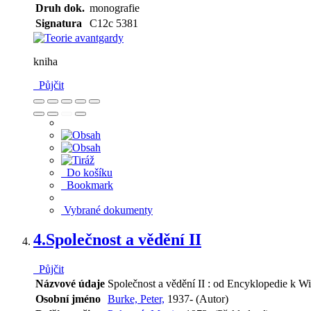
Druh dok.
monografie
Signatura
C12c 5381
kniha
Půjčit
Do košíku
Bookmark
Vybrané dokumenty
4.
Společnost a vědění II
Půjčit
Názvové údaje
Společnost a vědění II : od Encyklopedie k Wik
Osobní jméno
Burke, Peter,
1937- (Autor)