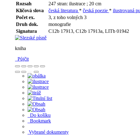
Rozsah
247 stran: ilustrace ; 20 cm
Klíčová slova
česká literatura
*
česká poezie
*
ilustrovaná p
Počet ex.
3, z toho volných 3
Druh dok.
monografie
Signatura
C12b 17913, C12b 17913a, LITb 01942
kniha
Půjčit
Do košíku
Bookmark
Vybrané dokumenty