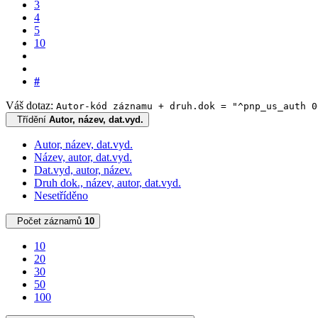
3
4
5
10
#
Váš dotaz:
Autor-kód záznamu + druh.dok = "^pnp_us_auth 0
Třídění
Autor, název, dat.vyd.
Autor, název, dat.vyd.
Název, autor, dat.vyd.
Dat.vyd, autor, název.
Druh dok., název, autor, dat.vyd.
Nesetříděno
Počet záznamů
10
10
20
30
50
100