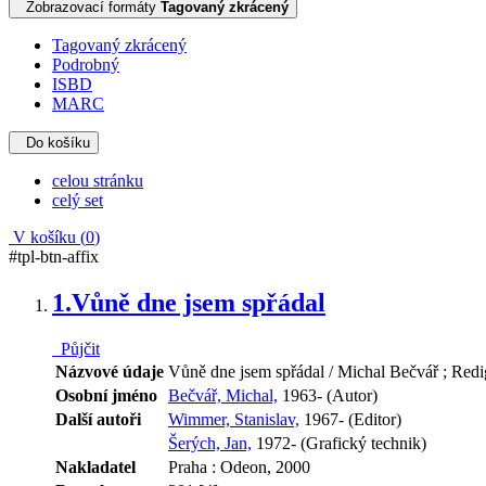
Zobrazovací formáty
Tagovaný zkrácený
Tagovaný zkrácený
Podrobný
ISBD
MARC
Do košíku
celou stránku
celý set
V košíku (
0
)
#tpl-btn-affix
1.
Vůně dne jsem spřádal
Půjčit
Názvové údaje
Vůně dne jsem spřádal / Michal Bečvář ; Redi
Osobní jméno
Bečvář, Michal,
1963- (Autor)
Další autoři
Wimmer, Stanislav,
1967- (Editor)
Šerých, Jan,
1972- (Grafický technik)
Nakladatel
Praha : Odeon, 2000