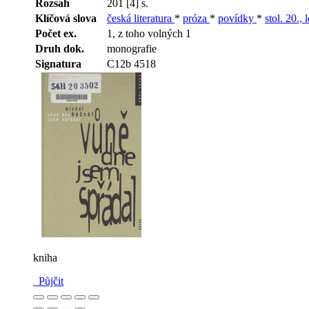
Rozsah
201 [4] s.
Klíčová slova
česká literatura
*
próza
*
povídky
*
stol. 20., 
Počet ex.
1, z toho volných 1
Druh dok.
monografie
Signatura
C12b 4518
kniha
Půjčit