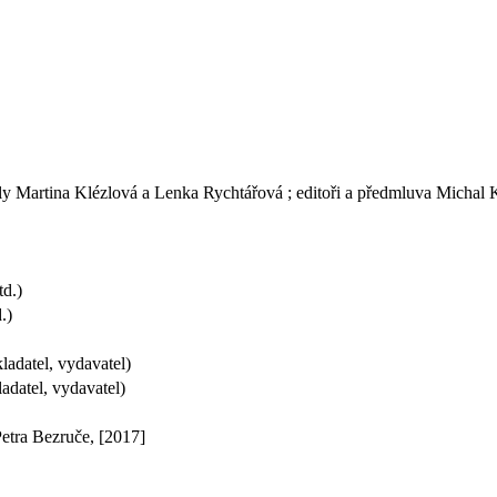
vily Martina Klézlová a Lenka Rychtářová ; editoři a předmluva Michal K
td.)
.)
adatel, vydavatel)
adatel, vydavatel)
etra Bezruče, [2017]