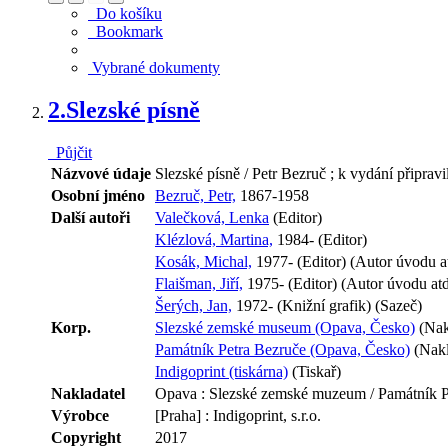
Do košíku
Bookmark
Vybrané dokumenty
2.
Slezské písně
Půjčit
Názvové údaje
Slezské písně / Petr Bezruč ; k vydání připra
Osobní jméno
Bezruč, Petr,
1867-1958
Další autoři
Valečková, Lenka
(Editor)
Klézlová, Martina,
1984- (Editor)
Kosák, Michal,
1977- (Editor) (Autor úvodu a
Flaišman, Jiří,
1975- (Editor) (Autor úvodu atd
Šerých, Jan,
1972- (Knižní grafik) (Sazeč)
Korp.
Slezské zemské museum (Opava, Česko)
(Nakl
Památník Petra Bezruče (Opava, Česko)
(Nakl
Indigoprint (tiskárna)
(Tiskař)
Nakladatel
Opava : Slezské zemské muzeum / Památník P
Výrobce
[Praha] : Indigoprint, s.r.o.
Copyright
2017