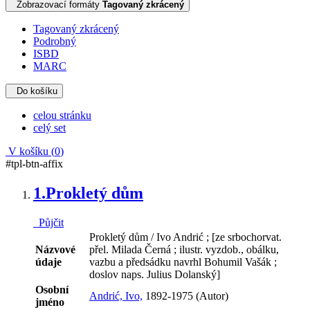
Zobrazovací formáty
Tagovaný zkrácený
Tagovaný zkrácený
Podrobný
ISBD
MARC
Do košíku
celou stránku
celý set
V košíku (
0
)
#tpl-btn-affix
1.
Prokletý dům
Půjčit
Prokletý dům / Ivo Andrić ; [ze srbochorvat.
Názvové
přel. Milada Černá ; ilustr. vyzdob., obálku,
údaje
vazbu a předsádku navrhl Bohumil Vašák ;
doslov naps. Julius Dolanský]
Osobní
Andrić, Ivo,
1892-1975 (Autor)
jméno