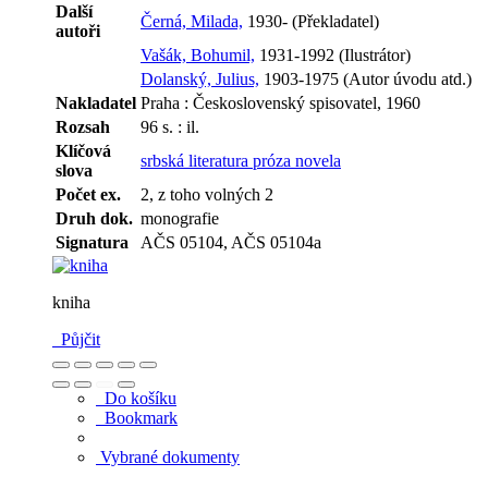
Další
Černá, Milada,
1930- (Překladatel)
autoři
Vašák, Bohumil,
1931-1992 (Ilustrátor)
Dolanský, Julius,
1903-1975 (Autor úvodu atd.)
Nakladatel
Praha : Československý spisovatel, 1960
Rozsah
96 s. : il.
Klíčová
srbská literatura
próza
novela
slova
Počet ex.
2, z toho volných 2
Druh dok.
monografie
Signatura
AČS 05104, AČS 05104a
kniha
Půjčit
Do košíku
Bookmark
Vybrané dokumenty