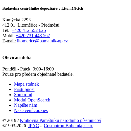
Badatelna centrálního depozitáře v Litoměřicích
Kamýcká 2293
412 01
Litoměřice - Předměstí
Tel.:
+420 412 552 625
Mobil:
+420 731 448 567
E-mail:
litomerice@pamatnik-np.cz
Otevírací doba
Pondělí - Pátek:
9:00
–
16:00
Pouze pro předem objednané badatele.
Mapa stránek
Přístupnost
Soukromí
Modul OpenSearch
Napište nám
Nastavení cookies
© 2019 /
Knihovna Památníku národního písemnictví
©1993-2026
IPAC
-
Cosmotron Bohemia, s.r.o.