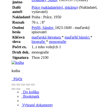
jméno
Další
Práce (nakladatelství, tiskárna)
(Nakladatel,
autoři
vydavatel)
Nakladatel
Praha : Práce, 1950
Rozsah
76 s. ; 8°
Osobní
Petőfi, Sándor,
1823-1849 - maďarský
hesla
spisovatel
Klíčová
maďarská literatura
*
maďarští básníci
*
slova
biografie
*
monografie
Počet ex.
1, z toho volných 1
Druh dok.
monografie
Signatura
Thon 2100
kniha
Půjčit
Do košíku
Bookmark
Vybrané dokumenty