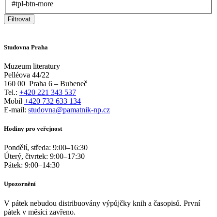
#tpl-btn-more
Filtrovat
Studovna Praha
Muzeum literatury
Pelléova 44/22
160 00
Praha 6 – Bubeneč
Tel.:
+420 221 343 537
Mobil
+420 732 633 134
E-mail:
studovna@pamatnik-np.cz
Hodiny pro veřejnost
Pondělí, středa:
9:00
–
16:30
Úterý, čtvrtek:
9:00
–
17:30
Pátek:
9:00
–
14:30
Upozornění
V pátek nebudou distribuovány výpůjčky knih a časopisů. První
pátek v měsíci zavřeno.