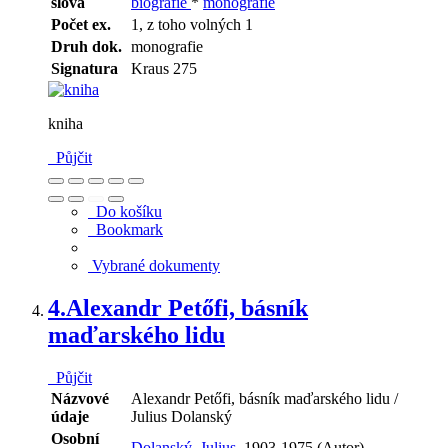
slova
biografie
*
monografie
Počet ex.
1, z toho volných 1
Druh dok.
monografie
Signatura
Kraus 275
kniha
Půjčit
Do košíku
Bookmark
Vybrané dokumenty
4.
Alexandr Petőfi, básník
maďarského lidu
Půjčit
Názvové
Alexandr Petőfi, básník maďarského lidu /
údaje
Julius Dolanský
Osobní
Dolanský, Julius,
1903-1975 (Autor)