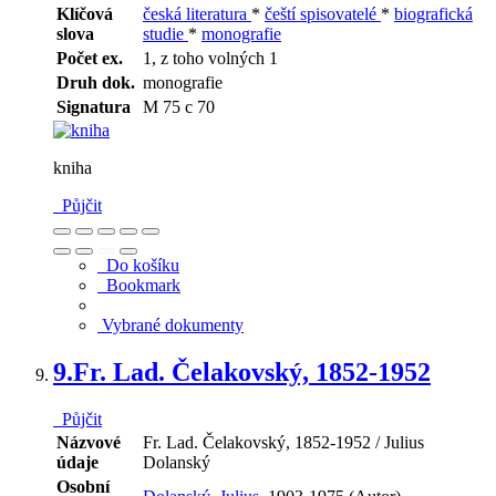
Klíčová
česká literatura
*
čeští spisovatelé
*
biografická
slova
studie
*
monografie
Počet ex.
1, z toho volných 1
Druh dok.
monografie
Signatura
M 75 c 70
kniha
Půjčit
Do košíku
Bookmark
Vybrané dokumenty
9.
Fr. Lad. Čelakovský, 1852-1952
Půjčit
Názvové
Fr. Lad. Čelakovský, 1852-1952 / Julius
údaje
Dolanský
Osobní