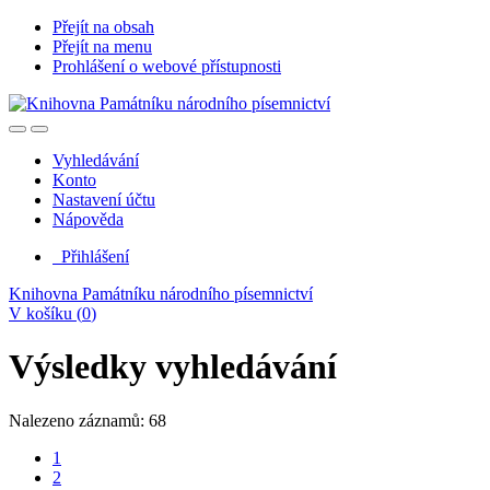
Přejít na obsah
Přejít na menu
Prohlášení o webové přístupnosti
Vyhledávání
Konto
Nastavení účtu
Nápověda
Přihlášení
Knihovna Památníku národního písemnictví
V košíku (
0
)
Výsledky vyhledávání
Nalezeno záznamů: 68
1
2