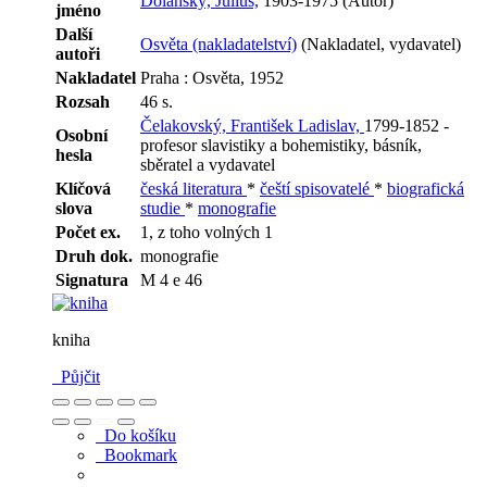
Dolanský, Julius,
1903-1975 (Autor)
jméno
Další
Osvěta (nakladatelství)
(Nakladatel, vydavatel)
autoři
Nakladatel
Praha : Osvěta, 1952
Rozsah
46 s.
Čelakovský, František Ladislav,
1799-1852 -
Osobní
profesor slavistiky a bohemistiky, básník,
hesla
sběratel a vydavatel
Klíčová
česká literatura
*
čeští spisovatelé
*
biografická
slova
studie
*
monografie
Počet ex.
1, z toho volných 1
Druh dok.
monografie
Signatura
M 4 e 46
kniha
Půjčit
Do košíku
Bookmark