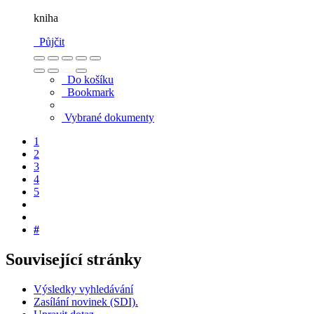
kniha
Půjčit
Do košíku
Bookmark
Vybrané dokumenty
1
2
3
4
5
#
Související stránky
Výsledky vyhledávání
Zasílání novinek (SDI).