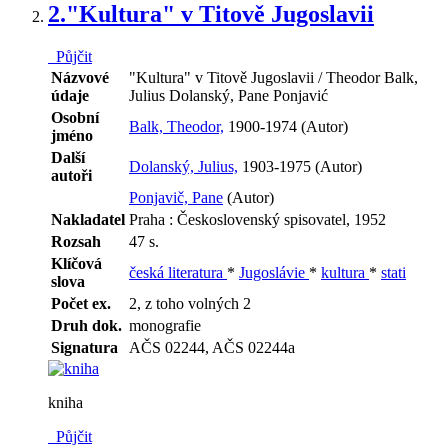
2.
"Kultura" v Titově Jugoslavii
Půjčit
Názvové
"Kultura" v Titově Jugoslavii / Theodor Balk,
údaje
Julius Dolanský, Pane Ponjavić
Osobní
Balk, Theodor,
1900-1974 (Autor)
jméno
Další
Dolanský, Julius,
1903-1975 (Autor)
autoři
Ponjavič, Pane
(Autor)
Nakladatel
Praha : Československý spisovatel, 1952
Rozsah
47 s.
Klíčová
česká literatura
*
Jugoslávie
*
kultura
*
stati
slova
Počet ex.
2, z toho volných 2
Druh dok.
monografie
Signatura
AČS 02244, AČS 02244a
kniha
Půjčit