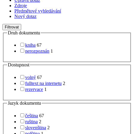
Upravit dotaz
Zdroje
Předmětové vyhledávání
Nový dotaz
Filtrovat
Druh dokumentu
kniha
67
nerozpoznán
1
Dostupnost
volný
67
fulltext na internetu
2
rezervace
1
Jazyk dokumentu
čeština
67
ruština
2
slovenština
2
polština
1