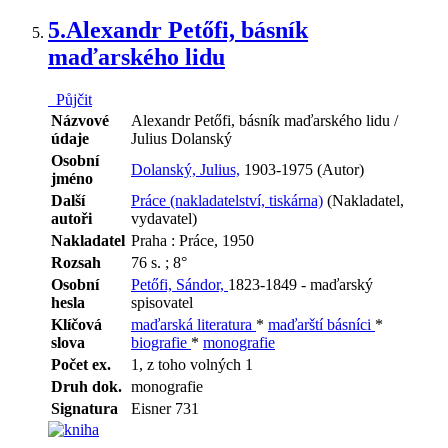
5.
Alexandr Petőfi, básník
maďarského lidu
Půjčit
Názvové
Alexandr Petőfi, básník maďarského lidu /
údaje
Julius Dolanský
Osobní
Dolanský, Julius,
1903-1975 (Autor)
jméno
Další
Práce (nakladatelství, tiskárna)
(Nakladatel,
autoři
vydavatel)
Nakladatel
Praha : Práce, 1950
Rozsah
76 s. ; 8°
Osobní
Petőfi, Sándor,
1823-1849 - maďarský
hesla
spisovatel
Klíčová
maďarská literatura
*
maďarští básníci
*
slova
biografie
*
monografie
Počet ex.
1, z toho volných 1
Druh dok.
monografie
Signatura
Eisner 731