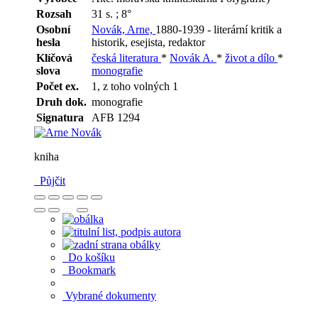
Rozsah
31 s. ; 8°
Osobní
Novák, Arne,
1880-1939 - literární kritik a
hesla
historik, esejista, redaktor
Klíčová
česká literatura
*
Novák A.
*
život a dílo
*
slova
monografie
Počet ex.
1, z toho volných 1
Druh dok.
monografie
Signatura
AFB 1294
kniha
Půjčit
Do košíku
Bookmark
Vybrané dokumenty