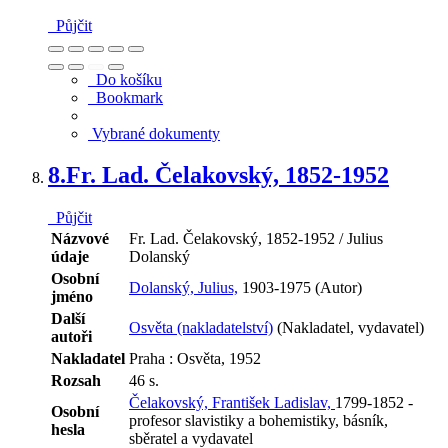
Půjčit
Do košíku
Bookmark
Vybrané dokumenty
8.
Fr. Lad. Čelakovský, 1852-1952
Půjčit
Názvové
Fr. Lad. Čelakovský, 1852-1952 / Julius
údaje
Dolanský
Osobní
Dolanský, Julius,
1903-1975 (Autor)
jméno
Další
Osvěta (nakladatelství)
(Nakladatel, vydavatel)
autoři
Nakladatel
Praha : Osvěta, 1952
Rozsah
46 s.
Čelakovský, František Ladislav,
1799-1852 -
Osobní
profesor slavistiky a bohemistiky, básník,
hesla
sběratel a vydavatel