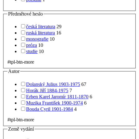
Předmětové heslo
česká literatura
29
ruská literatura
16
monografie
10
próza
10
studie
10
#tpl-btn-more
Autor
Dolanský Julius 1903-1975
67
Horák Jiří 1884-1975
7
Erben Karel Jaromír 1811-1870
6
Muzika František 1900-1974
6
Bouda Cyril 1901-1984
4
#tpl-btn-more
Země vydání