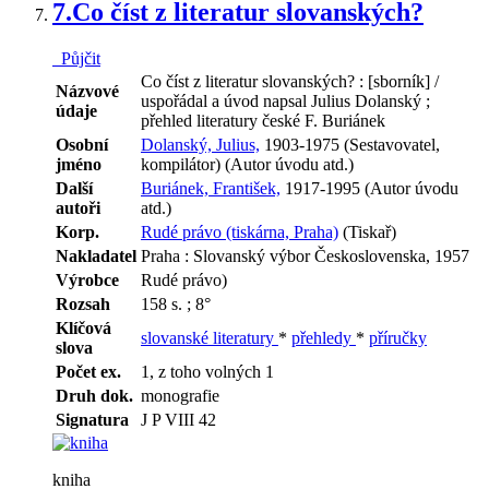
7.
Co číst z literatur slovanských?
Půjčit
Co číst z literatur slovanských? : [sborník] /
Názvové
uspořádal a úvod napsal Julius Dolanský ;
údaje
přehled literatury české F. Buriánek
Osobní
Dolanský, Julius,
1903-1975 (Sestavovatel,
jméno
kompilátor) (Autor úvodu atd.)
Další
Buriánek, František,
1917-1995 (Autor úvodu
autoři
atd.)
Korp.
Rudé právo (tiskárna, Praha)
(Tiskař)
Nakladatel
Praha : Slovanský výbor Československa, 1957
Výrobce
Rudé právo)
Rozsah
158 s. ; 8°
Klíčová
slovanské literatury
*
přehledy
*
příručky
slova
Počet ex.
1, z toho volných 1
Druh dok.
monografie
Signatura
J P VIII 42
kniha