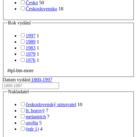
Česko
50
Československo
18
Rok vydání
1997
1
1989
1
1983
1
1979
1
1976
1
#tpl-btn-more
Datum vydání:
1800-1997
Nakladatel
československý spisovatel
10
fr. borový
7
melantrich
7
osvěta
5
(mír 1)
4