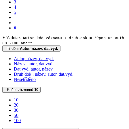
3
4
5
#
Váš dotaz:
Autor-kód záznamu + druh.dok = "^pnp_us_auth
0012180 amo^"
Třídění
Autor, název, dat.vyd.
Autor, název, dat.vyd.
Název, autor, dat.vyd.
Dat.vyd, autor, název.
Druh dok., název, autor, dat.vyd.
Nesetříděno
Počet záznamů
10
10
20
30
50
100