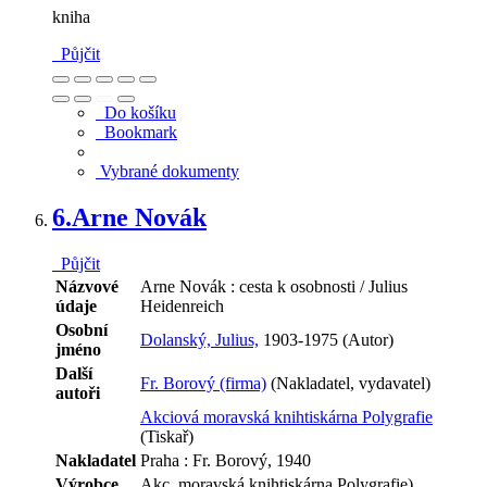
kniha
Půjčit
Do košíku
Bookmark
Vybrané dokumenty
6.
Arne Novák
Půjčit
Názvové
Arne Novák : cesta k osobnosti / Julius
údaje
Heidenreich
Osobní
Dolanský, Julius,
1903-1975 (Autor)
jméno
Další
Fr. Borový (firma)
(Nakladatel, vydavatel)
autoři
Akciová moravská knihtiskárna Polygrafie
(Tiskař)
Nakladatel
Praha : Fr. Borový, 1940
Výrobce
Akc. moravská knihtiskárna Polygrafie)