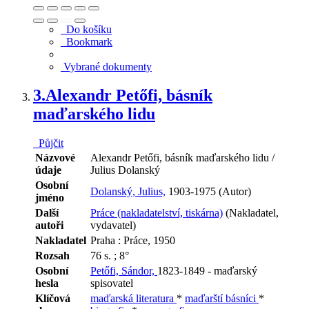
Do košíku
Bookmark
Vybrané dokumenty
3.
Alexandr Petőfi, básník
maďarského lidu
Půjčit
Názvové
Alexandr Petőfi, básník maďarského lidu /
údaje
Julius Dolanský
Osobní
Dolanský, Julius,
1903-1975 (Autor)
jméno
Další
Práce (nakladatelství, tiskárna)
(Nakladatel,
autoři
vydavatel)
Nakladatel
Praha : Práce, 1950
Rozsah
76 s. ; 8°
Osobní
Petőfi, Sándor,
1823-1849 - maďarský
hesla
spisovatel
Klíčová
maďarská literatura
*
maďarští básníci
*