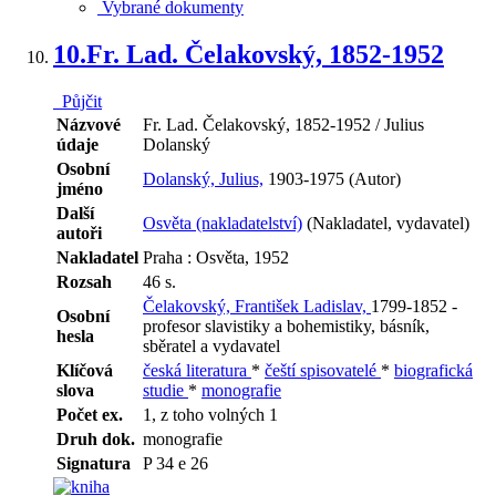
Vybrané dokumenty
10.
Fr. Lad. Čelakovský, 1852-1952
Půjčit
Názvové
Fr. Lad. Čelakovský, 1852-1952 / Julius
údaje
Dolanský
Osobní
Dolanský, Julius,
1903-1975 (Autor)
jméno
Další
Osvěta (nakladatelství)
(Nakladatel, vydavatel)
autoři
Nakladatel
Praha : Osvěta, 1952
Rozsah
46 s.
Čelakovský, František Ladislav,
1799-1852 -
Osobní
profesor slavistiky a bohemistiky, básník,
hesla
sběratel a vydavatel
Klíčová
česká literatura
*
čeští spisovatelé
*
biografická
slova
studie
*
monografie
Počet ex.
1, z toho volných 1
Druh dok.
monografie
Signatura
P 34 e 26