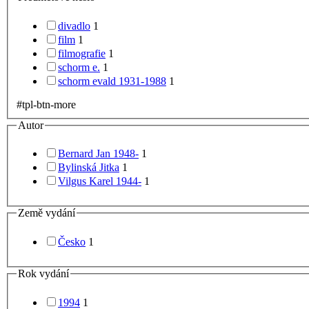
divadlo
1
film
1
filmografie
1
schorm e.
1
schorm evald 1931-1988
1
#tpl-btn-more
Autor
Bernard Jan 1948-
1
Bylinská Jitka
1
Vilgus Karel 1944-
1
Země vydání
Česko
1
Rok vydání
1994
1