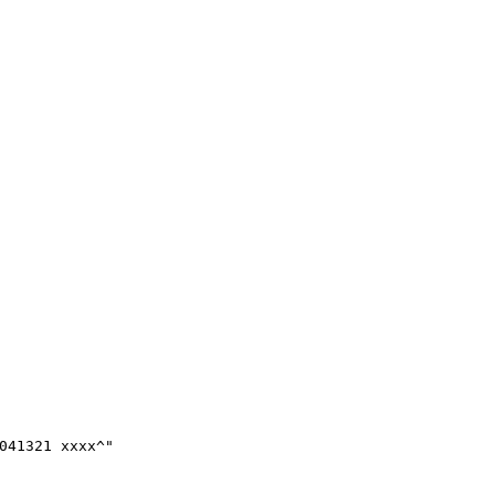
041321 xxxx^"