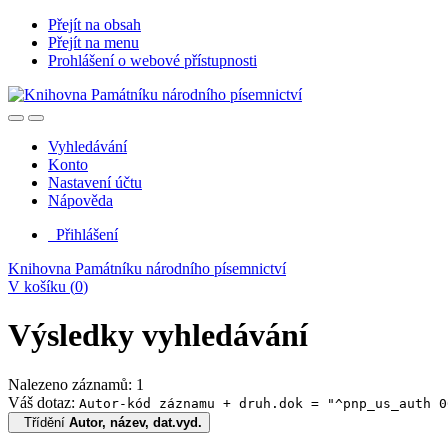
Přejít na obsah
Přejít na menu
Prohlášení o webové přístupnosti
Vyhledávání
Konto
Nastavení účtu
Nápověda
Přihlášení
Knihovna Památníku národního písemnictví
V košíku (
0
)
Výsledky vyhledávání
Nalezeno záznamů: 1
Váš dotaz:
Autor-kód záznamu + druh.dok = "^pnp_us_auth 0
Třídění
Autor, název, dat.vyd.