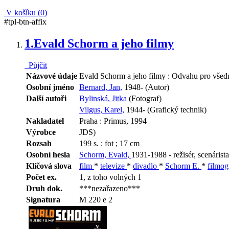
V košíku (
0
)
#tpl-btn-affix
1.
Evald Schorm a jeho filmy
Půjčit
Názvové údaje
Evald Schorm a jeho filmy : Odvahu pro všední 
Osobní jméno
Bernard, Jan,
1948- (Autor)
Další autoři
Bylinská, Jitka
(Fotograf)
Vilgus, Karel,
1944- (Grafický technik)
Nakladatel
Praha : Primus, 1994
Výrobce
JDS)
Rozsah
199 s. : fot ; 17 cm
Osobní hesla
Schorm, Evald,
1931-1988 - režisér, scenárista
Klíčová slova
film
*
televize
*
divadlo
*
Schorm E.
*
filmog
Počet ex.
1, z toho volných 1
Druh dok.
***nezařazeno***
Signatura
M 220 e 2