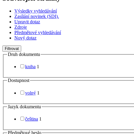
Výsledky vyhledávání
Zasílání novinek (SDI).
Upravit dotaz
Zdroje
Předmětové vyhledávání
Nový dotaz
Filtrovat
Druh dokumentu
kniha
1
Dostupnost
volný
1
Jazyk dokumentu
čeština
1
Předmětové heslo