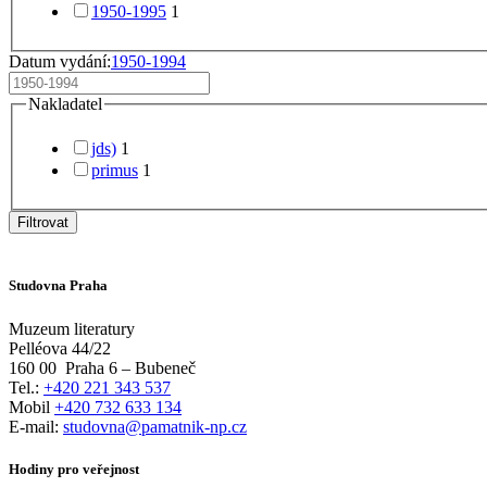
1950-1995
1
Datum vydání:
1950-1994
Nakladatel
jds)
1
primus
1
Filtrovat
Studovna Praha
Muzeum literatury
Pelléova 44/22
160 00
Praha 6 – Bubeneč
Tel.:
+420 221 343 537
Mobil
+420 732 633 134
E-mail:
studovna@pamatnik-np.cz
Hodiny pro veřejnost