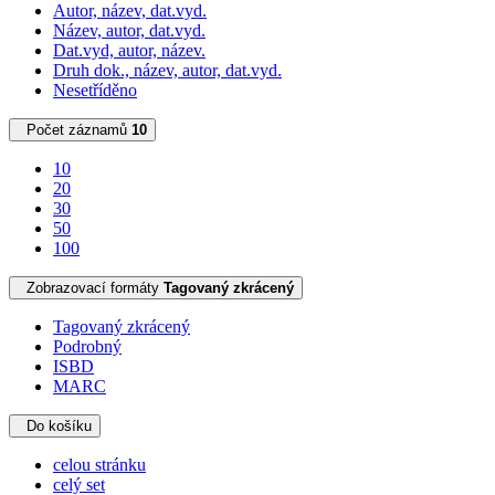
Autor, název, dat.vyd.
Název, autor, dat.vyd.
Dat.vyd, autor, název.
Druh dok., název, autor, dat.vyd.
Nesetříděno
Počet záznamů
10
10
20
30
50
100
Zobrazovací formáty
Tagovaný zkrácený
Tagovaný zkrácený
Podrobný
ISBD
MARC
Do košíku
celou stránku
celý set