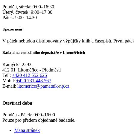
Pondělí, středa:
9:00
–
16:30
Úterý, čtvrtek:
9:00
–
17:30
Pátek:
9:00
–
14:30
Upozornění
V pátek nebudou distribuovány výpůjčky knih a časopisů. První pátek
Badatelna centrálního depozitáře v Litoměřicích
Kamýcká 2293
412 01
Litoměřice - Předměstí
Tel.:
+420 412 552 625
Mobil:
+420 731 448 567
E-mail:
litomerice@pamatnik-np.cz
Otevírací doba
Pondělí - Pátek:
9:00
–
16:00
Pouze pro předem objednané badatele.
Mapa stránek