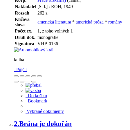
Korp.
Práce (tiskárna)
(Tiskař)
Nakladatel
[S. l.] : ROH, 1949
Rozsah
262 s.
Klíčová
americká literatura
*
americká próza
*
romány
slova
Počet ex.
1, z toho volných 1
Druh dok.
monografie
Signatura
VHB 0136
kniha
Půjčit
Do košíku
Bookmark
Vybrané dokumenty
2.
Brána je dokořán