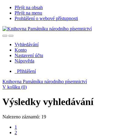
Přejít na obsah
Přejít na menu
Prohlášení o webové přístupnosti
Vyhledávání
Konto
Nastavení účtu
Nápověda
Přihlášení
Knihovna Památníku národního písemnictví
V košíku (
0
)
Výsledky vyhledávání
Nalezeno záznamů: 19
1
2