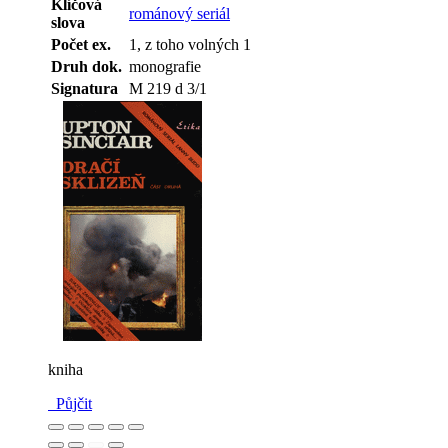
Klíčová
románový seriál
slova
Počet ex.
1, z toho volných 1
Druh dok.
monografie
Signatura
M 219 d 3/1
kniha
Půjčit