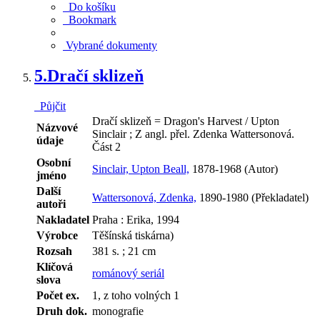
Do košíku
Bookmark
Vybrané dokumenty
5.
Dračí sklizeň
Půjčit
Dračí sklizeň = Dragon's Harvest / Upton
Názvové
Sinclair ; Z angl. přel. Zdenka Wattersonová.
údaje
Část 2
Osobní
Sinclair, Upton Beall,
1878-1968 (Autor)
jméno
Další
Wattersonová, Zdenka,
1890-1980 (Překladatel)
autoři
Nakladatel
Praha : Erika, 1994
Výrobce
Těšínská tiskárna)
Rozsah
381 s. ; 21 cm
Klíčová
románový seriál
slova
Počet ex.
1, z toho volných 1
Druh dok.
monografie