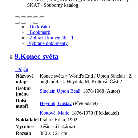
SKAT - Souborný katalog
Do košíku
Bookmark
Zobrazit komentáře
1
Vybrané dokumenty
9.
Konec světa
Půjčit
Názvové
Konec světa = World's End / Upton Sinclair ; Z
údaje
angl. přel. G. Heyduk, M. Kottová. Část 2
Osobní
Sinclair, Upton Beall,
1878-1968 (Autor)
jméno
Další
Heyduk, Gustav
(Překladatel)
autoři
Kottová, Marie,
1876-1970 (Překladatel)
Nakladatel
Praha : Erika, 1992
Výrobce
Těšínská tiskárna)
Rozsah
380 s. ; 21 cm