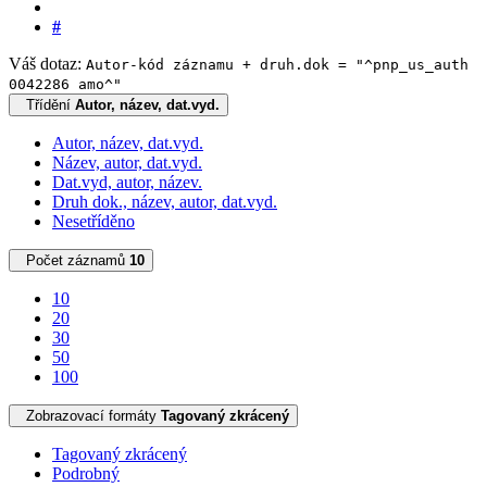
#
Váš dotaz:
Autor-kód záznamu + druh.dok = "^pnp_us_auth
0042286 amo^"
Třídění
Autor, název, dat.vyd.
Autor, název, dat.vyd.
Název, autor, dat.vyd.
Dat.vyd, autor, název.
Druh dok., název, autor, dat.vyd.
Nesetříděno
Počet záznamů
10
10
20
30
50
100
Zobrazovací formáty
Tagovaný zkrácený
Tagovaný zkrácený
Podrobný