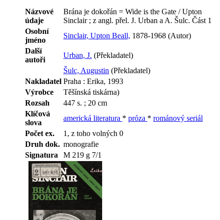
Názvové
Brána je dokořán = Wide is the Gate / Upton
údaje
Sinclair ; z angl. přel. J. Urban a A. Šulc. Část 1
Osobní
Sinclair, Upton Beall,
1878-1968 (Autor)
jméno
Další
Urban, J.
(Překladatel)
autoři
Šulc, Augustin
(Překladatel)
Nakladatel
Praha : Erika, 1993
Výrobce
Těšínská tiskárna)
Rozsah
447 s. ; 20 cm
Klíčová
americká literatura
*
próza
*
románový seriál
slova
Počet ex.
1, z toho volných 0
Druh dok.
monografie
Signatura
M 219 g 7/1