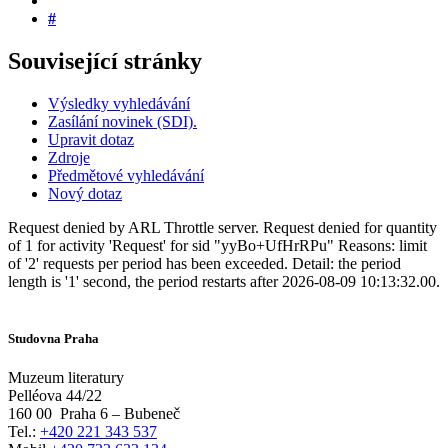
#
Související stránky
Výsledky vyhledávání
Zasílání novinek (SDI).
Upravit dotaz
Zdroje
Předmětové vyhledávání
Nový dotaz
Request denied by ARL Throttle server. Request denied for quantity
of 1 for activity 'Request' for sid "yyBo+UfHrRPu" Reasons: limit
of '2' requests per period has been exceeded. Detail: the period
length is '1' second, the period restarts after 2026-08-09 10:13:32.00.
Studovna Praha
Muzeum literatury
Pelléova 44/22
160 00
Praha 6 – Bubeneč
Tel.:
+420 221 343 537