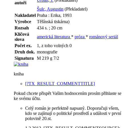
Urban, J.
(Překladatel)
autoři
Šulc, Augustin
(Překladatel)
Nakladatel
Praha : Erika, 1993
Výrobce
Těšínská tiskárna)
Rozsah
434 s. ; 20 cm
Klíčová
americká literatura
*
próza
*
románový seriál
slova
Počet ex.
1, z toho volných 0
Druh dok.
monografie
Signatura
M 219 g 7/2
kniha
[?TX_RESULT_COMMENTTITLE]
Pokud chcete přispět Vašim hodnocením prosím přihlaste se
ke svému účtu.
Celý román je perfektně napsaný. Doporučuji všem,
kdo se zajímají o politické prostředí a události v první
polovině 20.st.