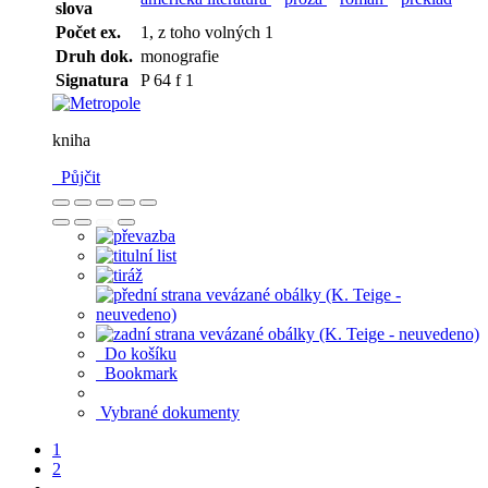
slova
Počet ex.
1, z toho volných 1
Druh dok.
monografie
Signatura
P 64 f 1
kniha
Půjčit
Do košíku
Bookmark
Vybrané dokumenty
1
2