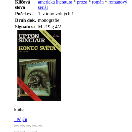
Klíčová
americká literatura
*
próza
*
román
*
románový
slova
seriál
Počet ex.
1, z toho volných 1
Druh dok.
monografie
Signatura
M 219 g 4/2
kniha
Půjčit