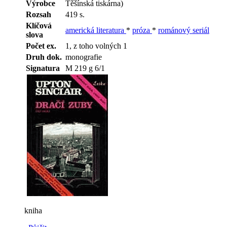
Výrobce
Těšínská tiskárna)
Rozsah
419 s.
Klíčová
americká literatura
*
próza
*
románový seriál
slova
Počet ex.
1, z toho volných 1
Druh dok.
monografie
Signatura
M 219 g 6/1
kniha