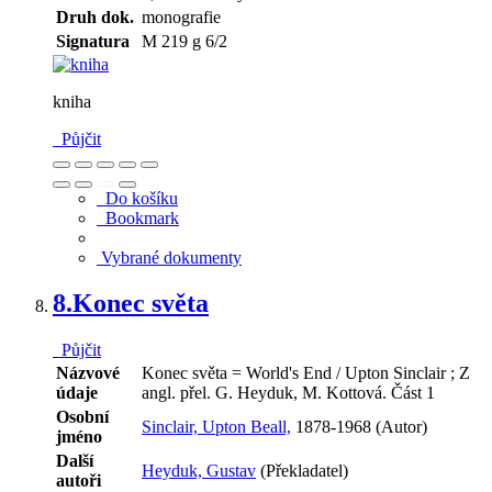
Druh dok.
monografie
Signatura
M 219 g 6/2
kniha
Půjčit
Do košíku
Bookmark
Vybrané dokumenty
8.
Konec světa
Půjčit
Názvové
Konec světa = World's End / Upton Sinclair ; Z
údaje
angl. přel. G. Heyduk, M. Kottová. Část 1
Osobní
Sinclair, Upton Beall,
1878-1968 (Autor)
jméno
Další
Heyduk, Gustav
(Překladatel)
autoři