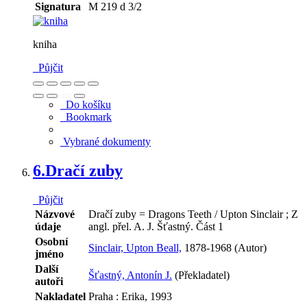
Signatura
M 219 d 3/2
kniha
Půjčit
Do košíku
Bookmark
Vybrané dokumenty
6.
Dračí zuby
Půjčit
Názvové
Dračí zuby = Dragons Teeth / Upton Sinclair ; Z
údaje
angl. přel. A. J. Šťastný. Část 1
Osobní
Sinclair, Upton Beall,
1878-1968 (Autor)
jméno
Další
Šťastný, Antonín J.
(Překladatel)
autoři
Nakladatel
Praha : Erika, 1993