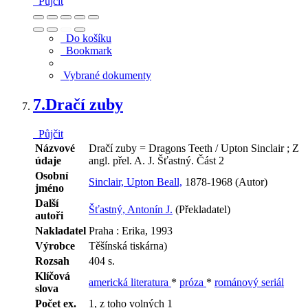
Půjčit
Do košíku
Bookmark
Vybrané dokumenty
7.
Dračí zuby
Půjčit
Názvové
Dračí zuby = Dragons Teeth / Upton Sinclair ; Z
údaje
angl. přel. A. J. Šťastný. Část 2
Osobní
Sinclair, Upton Beall,
1878-1968 (Autor)
jméno
Další
Šťastný, Antonín J.
(Překladatel)
autoři
Nakladatel
Praha : Erika, 1993
Výrobce
Těšínská tiskárna)
Rozsah
404 s.
Klíčová
americká literatura
*
próza
*
románový seriál
slova
Počet ex.
1, z toho volných 1