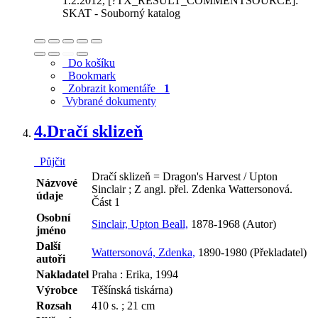
1.2.2012
, [?TX_RESULT_COMMENTSOURCE]:
SKAT - Souborný katalog
Do košíku
Bookmark
Zobrazit komentáře
1
Vybrané dokumenty
4.
Dračí sklizeň
Půjčit
Dračí sklizeň = Dragon's Harvest / Upton
Názvové
Sinclair ; Z angl. přel. Zdenka Wattersonová.
údaje
Část 1
Osobní
Sinclair, Upton Beall,
1878-1968 (Autor)
jméno
Další
Wattersonová, Zdenka,
1890-1980 (Překladatel)
autoři
Nakladatel
Praha : Erika, 1994
Výrobce
Těšínská tiskárna)
Rozsah
410 s. ; 21 cm