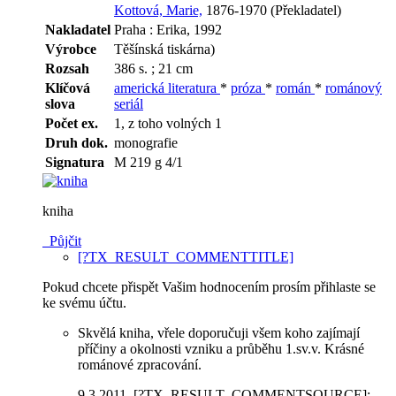
Kottová, Marie,
1876-1970 (Překladatel)
Nakladatel
Praha : Erika, 1992
Výrobce
Těšínská tiskárna)
Rozsah
386 s. ; 21 cm
Klíčová
americká literatura
*
próza
*
román
*
románový
slova
seriál
Počet ex.
1, z toho volných 1
Druh dok.
monografie
Signatura
M 219 g 4/1
kniha
Půjčit
[?TX_RESULT_COMMENTTITLE]
Pokud chcete přispět Vašim hodnocením prosím přihlaste se
ke svému účtu.
Skvělá kniha, vřele doporučuji všem koho zajímají
příčiny a okolnosti vzniku a průběhu 1.sv.v. Krásné
románové zpracování.
9.3.2011
, [?TX_RESULT_COMMENTSOURCE]: