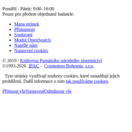
Pondělí - Pátek:
9:00
–
16:00
Pouze pro předem objednané badatele.
Mapa stránek
Přístupnost
Soukromí
Modul OpenSearch
Napište nám
Nastavení cookies
© 2019 /
Knihovna Památníku národního písemnictví
©1993-2026
IPAC
-
Cosmotron Bohemia, s.r.o.
Tyto stránky využívají soubory cookies, které usnadňují jejich
prohlížení. Další informace o tom
jak používáme cookies
.
Přijmout vše
Nastavení
Odmítnout vše