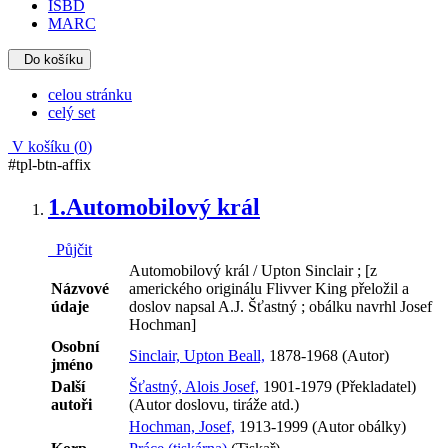
ISBD
MARC
Do košíku
celou stránku
celý set
V košíku (
0
)
#tpl-btn-affix
1.
Automobilový král
Půjčit
Automobilový král / Upton Sinclair ; [z
Názvové
amerického originálu Flivver King přeložil a
údaje
doslov napsal A.J. Šťastný ; obálku navrhl Josef
Hochman]
Osobní
Sinclair, Upton Beall,
1878-1968 (Autor)
jméno
Další
Šťastný, Alois Josef,
1901-1979 (Překladatel)
autoři
(Autor doslovu, tiráže atd.)
Hochman, Josef,
1913-1999 (Autor obálky)