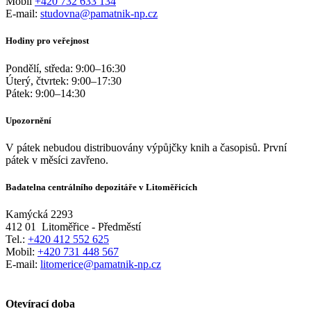
Mobil
+420 732 633 134
E-mail:
studovna@pamatnik-np.cz
Hodiny pro veřejnost
Pondělí, středa:
9:00
–
16:30
Úterý, čtvrtek:
9:00
–
17:30
Pátek:
9:00
–
14:30
Upozornění
V pátek nebudou distribuovány výpůjčky knih a časopisů. První
pátek v měsíci zavřeno.
Badatelna centrálního depozitáře v Litoměřicích
Kamýcká 2293
412 01
Litoměřice - Předměstí
Tel.:
+420 412 552 625
Mobil:
+420 731 448 567
E-mail:
litomerice@pamatnik-np.cz
Otevírací doba