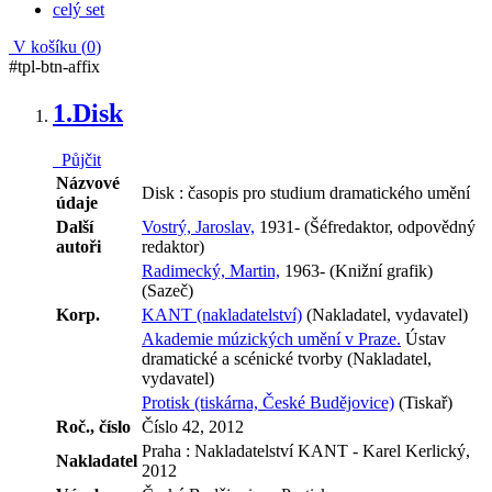
celý set
V košíku (
0
)
#tpl-btn-affix
1.
Disk
Půjčit
Názvové
Disk : časopis pro studium dramatického umění
údaje
Další
Vostrý, Jaroslav,
1931- (Šéfredaktor, odpovědný
autoři
redaktor)
Radimecký, Martin,
1963- (Knižní grafik)
(Sazeč)
Korp.
KANT (nakladatelství)
(Nakladatel, vydavatel)
Akademie múzických umění v Praze.
Ústav
dramatické a scénické tvorby (Nakladatel,
vydavatel)
Protisk (tiskárna, České Budějovice)
(Tiskař)
Roč., číslo
Číslo 42, 2012
Praha : Nakladatelství KANT - Karel Kerlický,
Nakladatel
2012