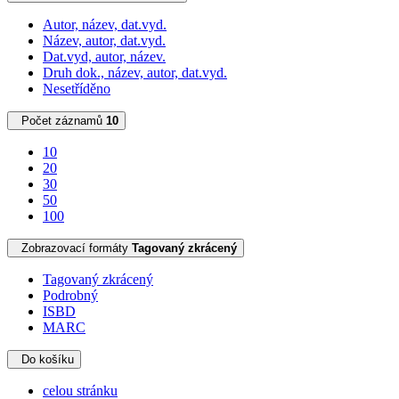
Autor, název, dat.vyd.
Název, autor, dat.vyd.
Dat.vyd, autor, název.
Druh dok., název, autor, dat.vyd.
Nesetříděno
Počet záznamů
10
10
20
30
50
100
Zobrazovací formáty
Tagovaný zkrácený
Tagovaný zkrácený
Podrobný
ISBD
MARC
Do košíku
celou stránku