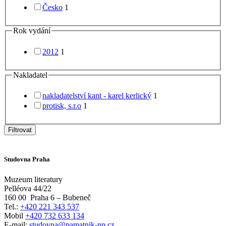
Česko
1
Rok vydání
2012
1
Nakladatel
nakladatelství kant - karel kerlický
1
protisk, s.r.o
1
Filtrovat
Studovna Praha
Muzeum literatury
Pelléova 44/22
160 00
Praha 6 – Bubeneč
Tel.:
+420 221 343 537
Mobil
+420 732 633 134
E-mail:
studovna@pamatnik-np.cz