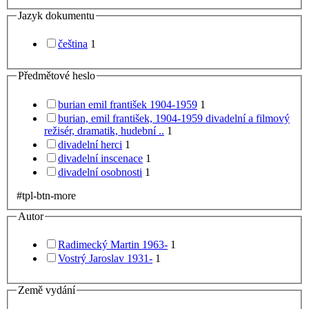
Jazyk dokumentu
čeština
1
Předmětové heslo
burian emil františek 1904-1959
1
burian, emil františek, 1904-1959 divadelní a filmový
režisér, dramatik, hudební ..
1
divadelní herci
1
divadelní inscenace
1
divadelní osobnosti
1
#tpl-btn-more
Autor
Radimecký Martin 1963-
1
Vostrý Jaroslav 1931-
1
Země vydání