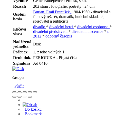
Výrobce
České Budějovice : Protisk, s.r.o.
Rozsah
202 stran : fotografie, portréty ; 24 cm
Burian, Emil František,
1904-1959 - divadelní a
Osobní
filmový režisér, dramatik, hudební skladatel,
hesla
spisovatel a publicista
divadlo
*
divadelní herci
*
divadelní osobnosti
*
Klíčová
divadelní představení
*
divadelní inscenace
*
r.
slova
2012
*
odborný časopis
Nadřízená
Disk
jednotka
Počet ex.
1, z toho volných 1
Druh dok.
PERIODIKA - Přijatá čísla
Signatura
Ad 0410
časopis
Půjčit
Do košíku
Bookmark