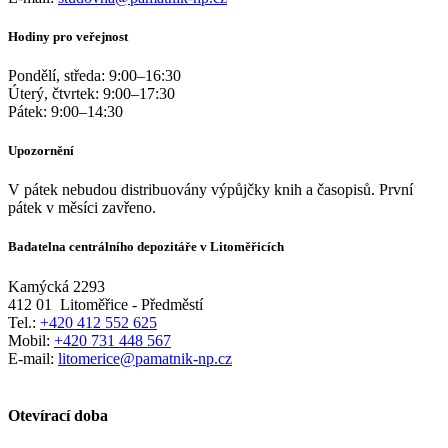
Hodiny pro veřejnost
Pondělí, středa:
9:00
–
16:30
Úterý, čtvrtek:
9:00
–
17:30
Pátek:
9:00
–
14:30
Upozornění
V pátek nebudou distribuovány výpůjčky knih a časopisů. První
pátek v měsíci zavřeno.
Badatelna centrálního depozitáře v Litoměřicích
Kamýcká 2293
412 01
Litoměřice - Předměstí
Tel.:
+420 412 552 625
Mobil:
+420 731 448 567
E-mail:
litomerice@pamatnik-np.cz
Otevírací doba