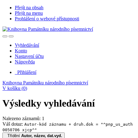
Přejít na obsah
Přejít na menu
Prohlášení o webové přístupnosti
Vyhledávání
Konto
Nastavení účtu
Nápověda
Přihlášení
Knihovna Památníku národního písemnictví
V košíku (
0
)
Výsledky vyhledávání
Nalezeno záznamů: 1
Váš dotaz:
Autor-kód záznamu + druh.dok = "^pnp_us_auth
0050706 xjcp^"
Třídění
Autor, název, dat.vyd.