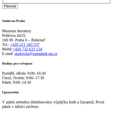
Filtrovat
Studovna Praha
Muzeum literatury
Pelléova 44/22
160 00
Praha 6 – Bubeneč
Tel.:
+420 221 343 537
Mobil
+420 732 633 134
E-mail:
studovna@pamatnik-np.cz
Hodiny pro veřejnost
Pondělí, středa:
9:00
–
16:30
Úterý, čtvrtek:
9:00
–
17:30
Pátek:
9:00
–
14:30
Upozornění
V pátek nebudou distribuovány výpůjčky knih a časopisů. První
pátek v měsíci zavřeno.