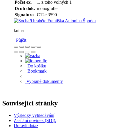
Počet ex.
1, z toho volných 1
Druh dok.
monografie
Signatura
C12c 3590
kniha
Půjčit
Do košíku
Bookmark
Vybrané dokumenty
Související stránky
Výsledky vyhledávání
Zasílání novinek (SDI).
Upravit dotaz