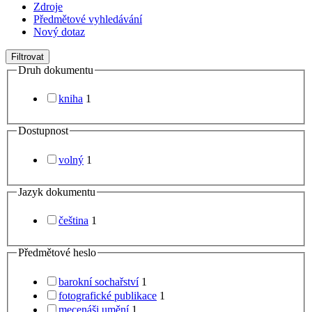
Zdroje
Předmětové vyhledávání
Nový dotaz
Filtrovat
Druh dokumentu
kniha
1
Dostupnost
volný
1
Jazyk dokumentu
čeština
1
Předmětové heslo
barokní sochařství
1
fotografické publikace
1
mecenáši umění
1