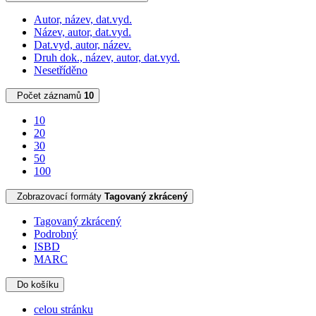
Autor, název, dat.vyd.
Název, autor, dat.vyd.
Dat.vyd, autor, název.
Druh dok., název, autor, dat.vyd.
Nesetříděno
Počet záznamů
10
10
20
30
50
100
Zobrazovací formáty
Tagovaný zkrácený
Tagovaný zkrácený
Podrobný
ISBD
MARC
Do košíku
celou stránku