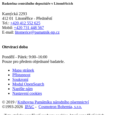
Badatelna centrálního depozitáře v Litoměřicích
Kamýcká 2293
412 01
Litoměřice - Předměstí
Tel.:
+420 412 552 625
Mobil:
+420 731 448 567
E-mail:
litomerice@pamatnik-np.cz
Otevírací doba
Pondělí - Pátek:
9:00
–
16:00
Pouze pro předem objednané badatele.
Mapa stránek
Přístupnost
Soukromí
Modul OpenSearch
Napište nám
Nastavení cookies
© 2019 /
Knihovna Památníku národního písemnictví
©1993-2026
IPAC
-
Cosmotron Bohemia, s.r.o.