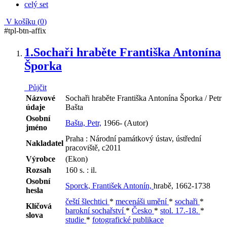
celý set
V košíku (
0
)
#tpl-btn-affix
1.
Sochaři hraběte Františka Antonína
Šporka
Půjčit
Názvové
Sochaři hraběte Františka Antonína Šporka / Petr
údaje
Bašta
Osobní
Bašta, Petr,
1966- (Autor)
jméno
Praha : Národní památkový ústav, ústřední
Nakladatel
pracoviště, c2011
Výrobce
(Ekon)
Rozsah
160 s. : il.
Osobní
Sporck, František Antonín,
hrabě, 1662-1738
hesla
čeští šlechtici
*
mecenáši umění
*
sochaři
*
Klíčová
barokní sochařství
*
Česko
*
stol. 17.-18.
*
slova
studie
*
fotografické publikace