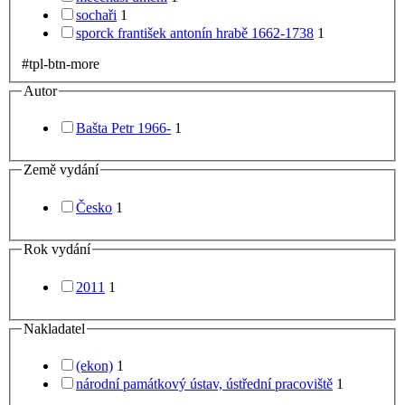
sochaři
1
sporck františek antonín hrabě 1662-1738
1
#tpl-btn-more
Autor
Bašta Petr 1966-
1
Země vydání
Česko
1
Rok vydání
2011
1
Nakladatel
(ekon)
1
národní památkový ústav, ústřední pracoviště
1