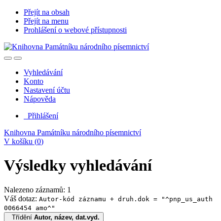
Přejít na obsah
Přejít na menu
Prohlášení o webové přístupnosti
Vyhledávání
Konto
Nastavení účtu
Nápověda
Přihlášení
Knihovna Památníku národního písemnictví
V košíku (
0
)
Výsledky vyhledávání
Nalezeno záznamů: 1
Váš dotaz:
Autor-kód záznamu + druh.dok = "^pnp_us_auth
0066454 amo^"
Třídění
Autor, název, dat.vyd.