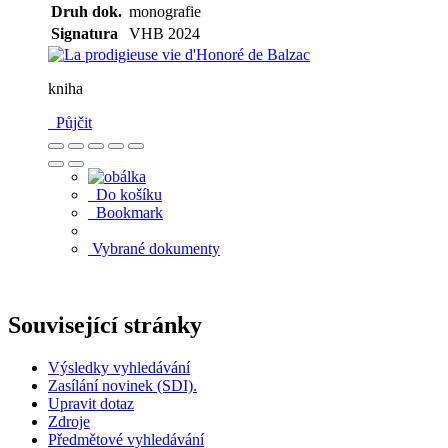
Druh dok.
monografie
Signatura
VHB 2024
kniha
Půjčit
Do košíku
Bookmark
Vybrané dokumenty
Související stránky
Výsledky vyhledávání
Zasílání novinek (SDI).
Upravit dotaz
Zdroje
Předmětové vyhledávání