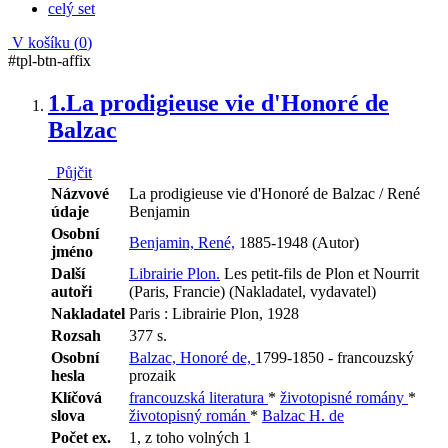
celý set
V košíku (
0
)
#tpl-btn-affix
1.
La prodigieuse vie d'Honoré de
Balzac
Půjčit
Názvové
La prodigieuse vie d'Honoré de Balzac / René
údaje
Benjamin
Osobní
Benjamin, René,
1885-1948 (Autor)
jméno
Další
Librairie Plon.
Les petit-fils de Plon et Nourrit
autoři
(Paris, Francie) (Nakladatel, vydavatel)
Nakladatel
Paris : Librairie Plon, 1928
Rozsah
377 s.
Osobní
Balzac, Honoré de,
1799-1850 - francouzský
hesla
prozaik
Klíčová
francouzská literatura
*
životopisné romány
*
slova
životopisný román
*
Balzac H. de
Počet ex.
1, z toho volných 1