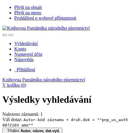
Přejít na obsah
Přejít na menu
Prohlášení o webové přístupnosti
Vyhledávání
Konto
Nastavení účtu
Nápověda
Přihlášení
Knihovna Památníku národního písemnictví
V košíku (
0
)
Výsledky vyhledávání
Nalezeno záznamů: 1
Váš dotaz:
Autor-kód záznamu + druh.dok = "^pnp_us_auth
0072103 amo^"
Třídění
Autor, název, dat.vyd.