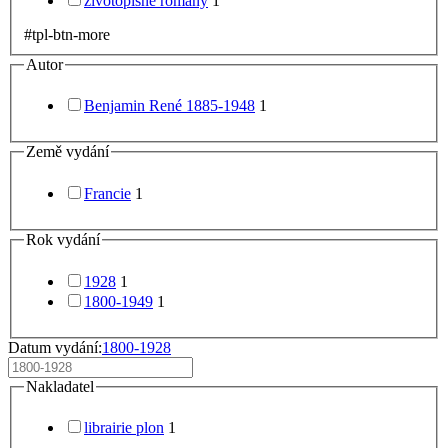
životopisné romány
1
#tpl-btn-more
Autor
Benjamin René 1885-1948
1
Země vydání
Francie
1
Rok vydání
1928
1
1800-1949
1
Datum vydání:
1800-1928
Nakladatel
librairie plon
1