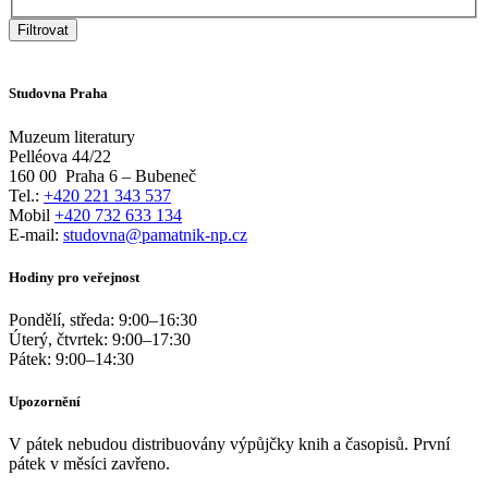
Filtrovat
Studovna Praha
Muzeum literatury
Pelléova 44/22
160 00
Praha 6 – Bubeneč
Tel.:
+420 221 343 537
Mobil
+420 732 633 134
E-mail:
studovna@pamatnik-np.cz
Hodiny pro veřejnost
Pondělí, středa:
9:00
–
16:30
Úterý, čtvrtek:
9:00
–
17:30
Pátek:
9:00
–
14:30
Upozornění
V pátek nebudou distribuovány výpůjčky knih a časopisů. První
pátek v měsíci zavřeno.