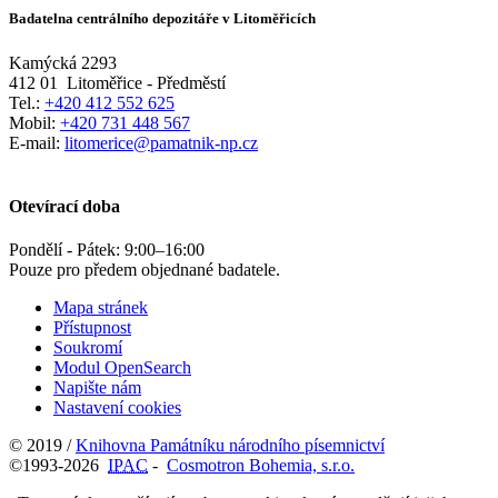
Badatelna centrálního depozitáře v Litoměřicích
Kamýcká 2293
412 01
Litoměřice - Předměstí
Tel.:
+420 412 552 625
Mobil:
+420 731 448 567
E-mail:
litomerice@pamatnik-np.cz
Otevírací doba
Pondělí - Pátek:
9:00
–
16:00
Pouze pro předem objednané badatele.
Mapa stránek
Přístupnost
Soukromí
Modul OpenSearch
Napište nám
Nastavení cookies
© 2019 /
Knihovna Památníku národního písemnictví
©1993-2026
IPAC
-
Cosmotron Bohemia, s.r.o.