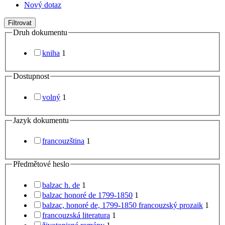
Nový dotaz
Filtrovat
Druh dokumentu
kniha
1
Dostupnost
volný
1
Jazyk dokumentu
francouzština
1
Předmětové heslo
balzac h. de
1
balzac honoré de 1799-1850
1
balzac, honoré de, 1799-1850 francouzský prozaik
1
francouzská literatura
1