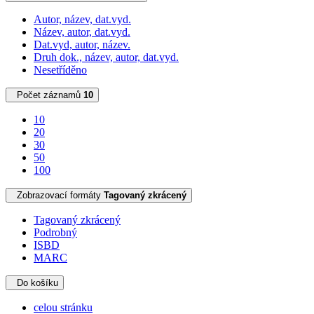
Autor, název, dat.vyd.
Název, autor, dat.vyd.
Dat.vyd, autor, název.
Druh dok., název, autor, dat.vyd.
Nesetříděno
Počet záznamů
10
10
20
30
50
100
Zobrazovací formáty
Tagovaný zkrácený
Tagovaný zkrácený
Podrobný
ISBD
MARC
Do košíku
celou stránku