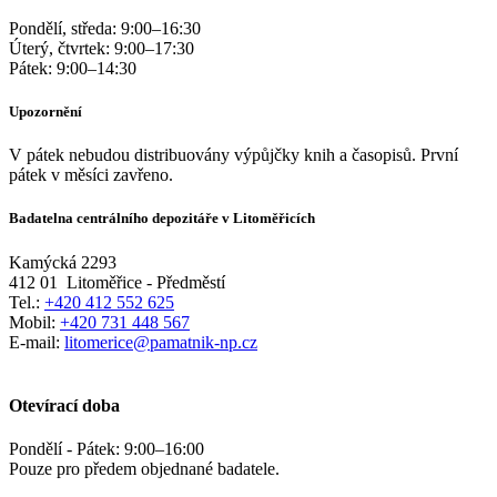
Pondělí, středa:
9:00
–
16:30
Úterý, čtvrtek:
9:00
–
17:30
Pátek:
9:00
–
14:30
Upozornění
V pátek nebudou distribuovány výpůjčky knih a časopisů. První
pátek v měsíci zavřeno.
Badatelna centrálního depozitáře v Litoměřicích
Kamýcká 2293
412 01
Litoměřice - Předměstí
Tel.:
+420 412 552 625
Mobil:
+420 731 448 567
E-mail:
litomerice@pamatnik-np.cz
Otevírací doba
Pondělí - Pátek:
9:00
–
16:00
Pouze pro předem objednané badatele.