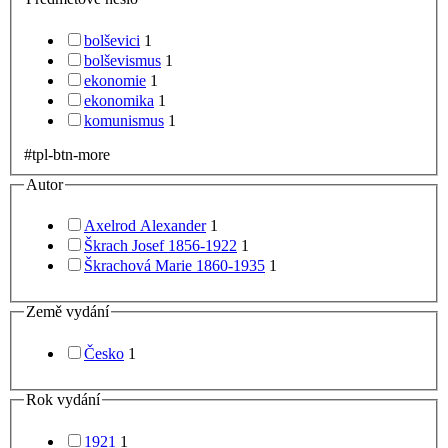
bolševici
1
bolševismus
1
ekonomie
1
ekonomika
1
komunismus
1
#tpl-btn-more
Autor
Axelrod Alexander
1
Škrach Josef 1856-1922
1
Škrachová Marie 1860-1935
1
Země vydání
Česko
1
Rok vydání
1921
1