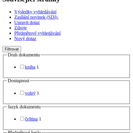
Výsledky vyhledávání
Zasílání novinek (SDI).
Upravit dotaz
Zdroje
Předmětové vyhledávání
Nový dotaz
Filtrovat
Druh dokumentu
kniha
1
Dostupnost
volný
1
Jazyk dokumentu
čeština
1
Předmětové heslo