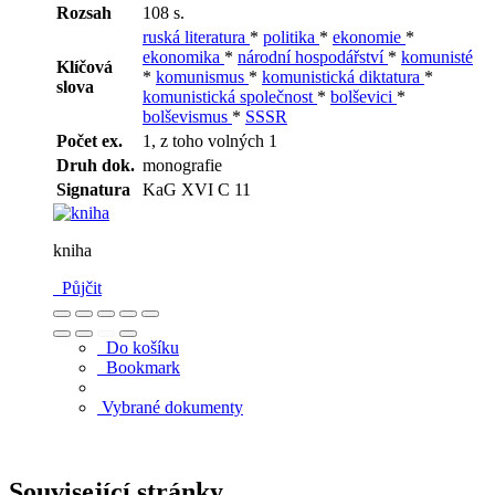
Rozsah
108 s.
ruská literatura
*
politika
*
ekonomie
*
ekonomika
*
národní hospodářství
*
komunisté
Klíčová
*
komunismus
*
komunistická diktatura
*
slova
komunistická společnost
*
bolševici
*
bolševismus
*
SSSR
Počet ex.
1, z toho volných 1
Druh dok.
monografie
Signatura
KaG XVI C 11
kniha
Půjčit
Do košíku
Bookmark
Vybrané dokumenty
Související stránky