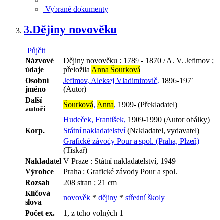
Vybrané dokumenty
3.
Dějiny novověku
Půjčit
Názvové
Dějiny novověku : 1789 - 1870 / A. V. Jefimov ;
údaje
přeložila
Anna Šourková
Osobní
Jefimov, Aleksej Vladimirovič,
1896-1971
jméno
(Autor)
Další
Šourková
,
Anna
,
1909- (Překladatel)
autoři
Hudeček, František,
1909-1990 (Autor obálky)
Korp.
Státní nakladatelství
(Nakladatel, vydavatel)
Grafické závody Pour a spol. (Praha, Plzeň)
(Tiskař)
Nakladatel
V Praze : Státní nakladatelství, 1949
Výrobce
Praha : Grafické závody Pour a spol.
Rozsah
208 stran ; 21 cm
Klíčová
novověk
*
dějiny
*
střední školy
slova
Počet ex.
1, z toho volných 1