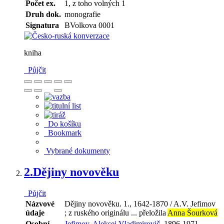
Počet ex.
1, z toho volných 1
Druh dok.
monografie
Signatura
BVolkova 0001
kniha
Půjčit
Do košíku
Bookmark
Vybrané dokumenty
2.
Dějiny novověku
Půjčit
Názvové
Dějiny novověku. 1., 1642-1870 / A.V. Jefimov
údaje
; z ruského originálu ... přeložila
Anna Šourková
Osobní
Jefimov, Aleksej Vladimirovič,
1896-1971