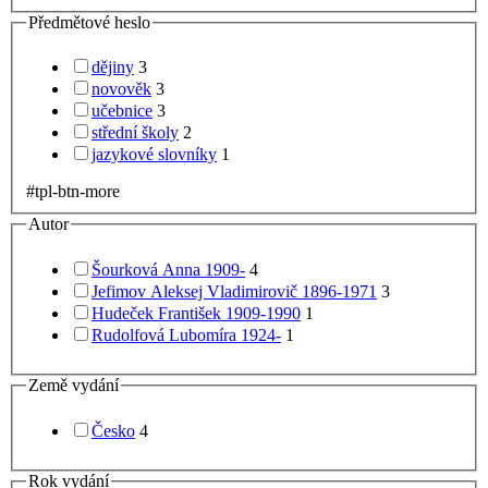
Předmětové heslo
dějiny
3
novověk
3
učebnice
3
střední školy
2
jazykové slovníky
1
#tpl-btn-more
Autor
Šourková Anna 1909-
4
Jefimov Aleksej Vladimirovič 1896-1971
3
Hudeček František 1909-1990
1
Rudolfová Lubomíra 1924-
1
Země vydání
Česko
4
Rok vydání