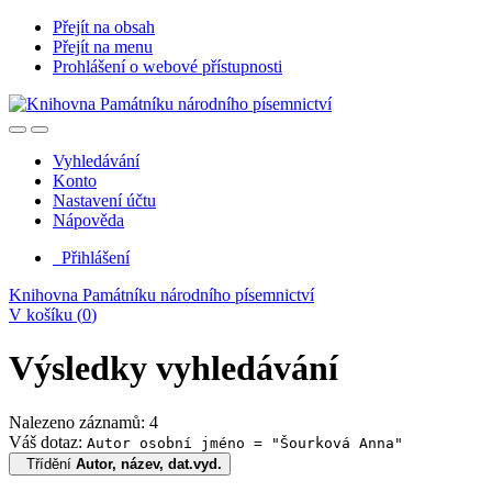
Přejít na obsah
Přejít na menu
Prohlášení o webové přístupnosti
Vyhledávání
Konto
Nastavení účtu
Nápověda
Přihlášení
Knihovna Památníku národního písemnictví
V košíku (
0
)
Výsledky vyhledávání
Nalezeno záznamů: 4
Váš dotaz:
Autor osobní jméno = "Šourková Anna"
Třídění
Autor, název, dat.vyd.