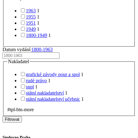
1963
1
1955
1
1951
1
1949
1
1800-1949
1
Datum vydání:
1800-1963
Nakladatel
grafické závody pour a spol
1
rudé právo
1
snpl
1
státní nakladatelství
1
státní nakladatelství učebnic
1
#tpl-btn-more
Filtrovat
Studovna Praha