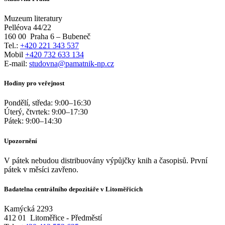
Muzeum literatury
Pelléova 44/22
160 00
Praha 6 – Bubeneč
Tel.:
+420 221 343 537
Mobil
+420 732 633 134
E-mail:
studovna@pamatnik-np.cz
Hodiny pro veřejnost
Pondělí, středa:
9:00
–
16:30
Úterý, čtvrtek:
9:00
–
17:30
Pátek:
9:00
–
14:30
Upozornění
V pátek nebudou distribuovány výpůjčky knih a časopisů. První
pátek v měsíci zavřeno.
Badatelna centrálního depozitáře v Litoměřicích
Kamýcká 2293
412 01
Litoměřice - Předměstí