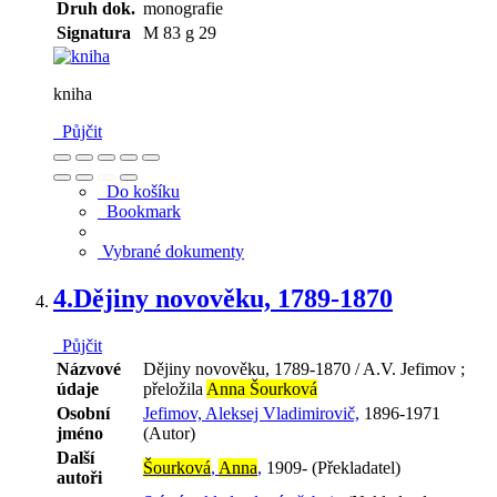
Druh dok.
monografie
Signatura
M 83 g 29
kniha
Půjčit
Do košíku
Bookmark
Vybrané dokumenty
4.
Dějiny novověku, 1789-1870
Půjčit
Názvové
Dějiny novověku, 1789-1870 / A.V. Jefimov ;
údaje
přeložila
Anna Šourková
Osobní
Jefimov, Aleksej Vladimirovič,
1896-1971
jméno
(Autor)
Další
Šourková
,
Anna
,
1909- (Překladatel)
autoři