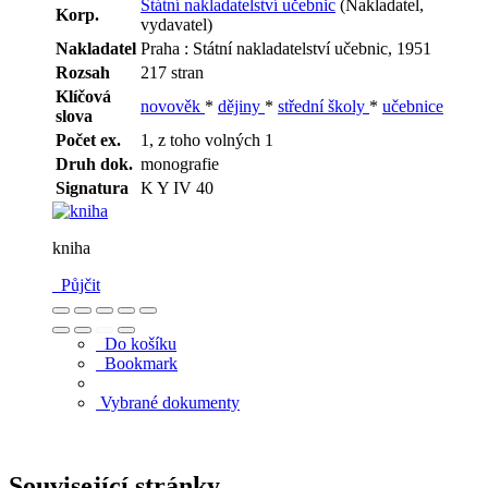
Státní nakladatelství učebnic
(Nakladatel,
Korp.
vydavatel)
Nakladatel
Praha : Státní nakladatelství učebnic, 1951
Rozsah
217 stran
Klíčová
novověk
*
dějiny
*
střední školy
*
učebnice
slova
Počet ex.
1, z toho volných 1
Druh dok.
monografie
Signatura
K Y IV 40
kniha
Půjčit
Do košíku
Bookmark
Vybrané dokumenty
Související stránky