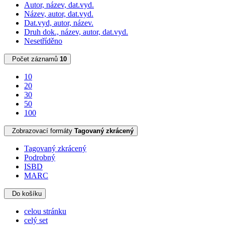
Autor, název, dat.vyd.
Název, autor, dat.vyd.
Dat.vyd, autor, název.
Druh dok., název, autor, dat.vyd.
Nesetříděno
Počet záznamů
10
10
20
30
50
100
Zobrazovací formáty
Tagovaný zkrácený
Tagovaný zkrácený
Podrobný
ISBD
MARC
Do košíku
celou stránku
celý set