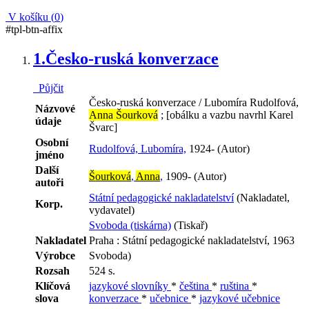
V košíku (
0
)
#tpl-btn-affix
1.
Česko-ruská konverzace
Půjčit
Česko-ruská konverzace / Lubomíra Rudolfová,
Názvové
Anna Šourková
; [obálku a vazbu navrhl Karel
údaje
Švarc]
Osobní
Rudolfová, Lubomíra,
1924- (Autor)
jméno
Další
Šourková
,
Anna
,
1909- (Autor)
autoři
Státní pedagogické nakladatelství
(Nakladatel,
Korp.
vydavatel)
Svoboda (tiskárna)
(Tiskař)
Nakladatel
Praha : Státní pedagogické nakladatelství, 1963
Výrobce
Svoboda)
Rozsah
524 s.
Klíčová
jazykové slovníky
*
čeština
*
ruština
*
slova
konverzace
*
učebnice
*
jazykové učebnice