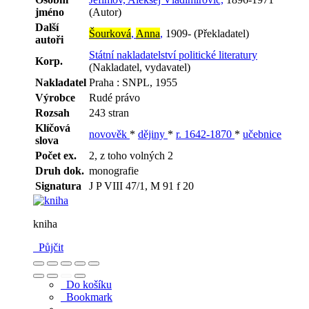
jméno
(Autor)
Další
Šourková
,
Anna
,
1909- (Překladatel)
autoři
Státní nakladatelství politické literatury
Korp.
(Nakladatel, vydavatel)
Nakladatel
Praha : SNPL, 1955
Výrobce
Rudé právo
Rozsah
243 stran
Klíčová
novověk
*
dějiny
*
r. 1642-1870
*
učebnice
slova
Počet ex.
2, z toho volných 2
Druh dok.
monografie
Signatura
J P VIII 47/1, M 91 f 20
kniha
Půjčit
Do košíku
Bookmark