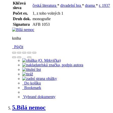
Klíčová
česká literatura
*
divadelní hra
*
drama
*
r. 1937
slova
Počet ex.
1, z toho volných 1
Druh dok.
monografie
Signatura
AFB 1053
kniha
Půjčit
Do košíku
Bookmark
Vybrané dokumenty
5.
Bílá nemoc