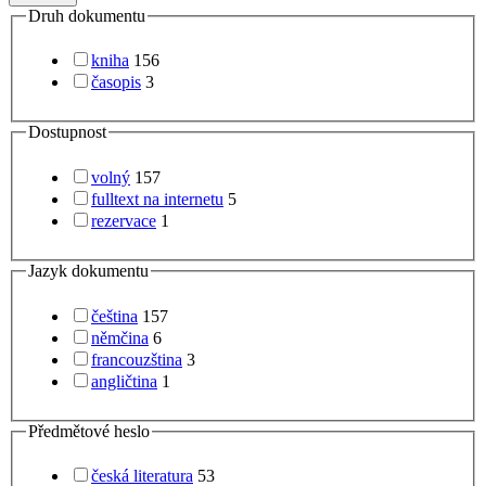
Druh dokumentu
kniha
156
časopis
3
Dostupnost
volný
157
fulltext na internetu
5
rezervace
1
Jazyk dokumentu
čeština
157
němčina
6
francouzština
3
angličtina
1
Předmětové heslo
česká literatura
53