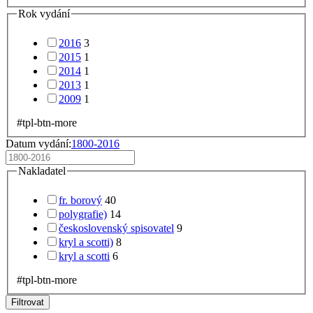
Rok vydání
2016
3
2015
1
2014
1
2013
1
2009
1
#tpl-btn-more
Datum vydání:
1800-2016
Nakladatel
fr. borový
40
polygrafie)
14
československý spisovatel
9
kryl a scotti)
8
kryl a scotti
6
#tpl-btn-more
Filtrovat