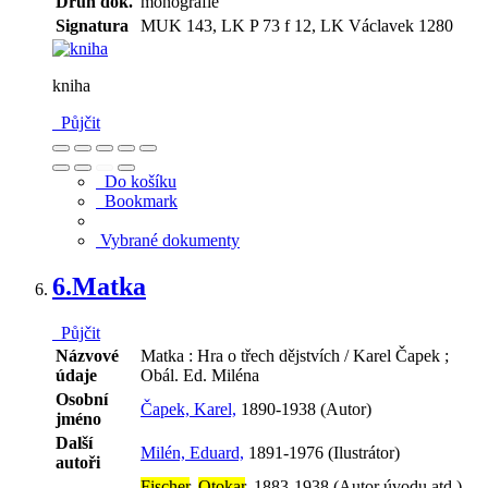
Druh dok.
monografie
Signatura
MUK 143, LK P 73 f 12, LK Václavek 1280
kniha
Půjčit
Do košíku
Bookmark
Vybrané dokumenty
6.
Matka
Půjčit
Názvové
Matka : Hra o třech dějstvích / Karel Čapek ;
údaje
Obál. Ed. Miléna
Osobní
Čapek, Karel,
1890-1938 (Autor)
jméno
Další
Milén, Eduard,
1891-1976 (Ilustrátor)
autoři
Fischer
,
Otokar
,
1883-1938 (Autor úvodu atd.)