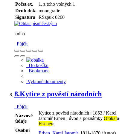
Počet ex.
1, z toho volných 1
Druh dok.
monografie
Signatura
RSzpuk 0260
kniha
Půjčit
Do košíku
Bookmark
Vybrané dokumenty
8.
Kytice z pověstí národních
Půjčit
Kytice z pověstí národních : 1853 / Karel
Názvové
Jaromír Erben ; úvod a poznámky
Otokar
a
údaje
Fischer
a
Osobní
Erben, Karel Jaromír,
1811-1870 (Autor)