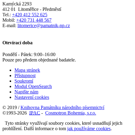
Kamýcká 2293
412 01
Litoměřice - Předměstí
Tel.:
+420 412 552 625
Mobil:
+420 731 448 567
E-mail:
litomerice@pamatnik-np.cz
Otevírací doba
Pondělí - Pátek:
9:00
–
16:00
Pouze pro předem objednané badatele.
Mapa stránek
Přístupnost
Soukromí
Modul OpenSearch
Napište nám
Nastavení cookies
© 2019 /
Knihovna Památníku národního písemnictví
©1993-2026
IPAC
-
Cosmotron Bohemia, s.r.o.
Tyto stránky využívají soubory cookies, které usnadňují jejich
prohlížení. Další informace o tom
jak používáme cookies
.