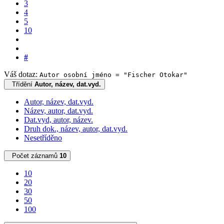
3
4
5
10
#
Váš dotaz:
Autor osobní jméno = "Fischer Otokar"
Třídění
Autor, název, dat.vyd.
Autor, název, dat.vyd.
Název, autor, dat.vyd.
Dat.vyd, autor, název.
Druh dok., název, autor, dat.vyd.
Nesetříděno
Počet záznamů
10
10
20
30
50
100