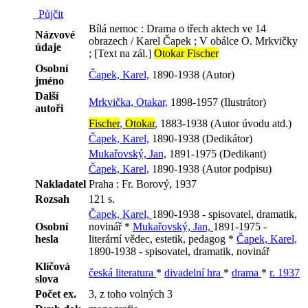
Půjčit
Bílá nemoc : Drama o třech aktech ve 14
Názvové
obrazech / Karel Čapek ; V obálce O. Mrkvičky
údaje
; [Text na zál.]
Otokar Fischer
Osobní
Čapek, Karel,
1890-1938 (Autor)
jméno
Další
Mrkvička, Otakar,
1898-1957 (Ilustrátor)
autoři
Fischer
,
Otokar
,
1883-1938 (Autor úvodu atd.)
Čapek, Karel,
1890-1938 (Dedikátor)
Mukařovský, Jan,
1891-1975 (Dedikant)
Čapek, Karel,
1890-1938 (Autor podpisu)
Nakladatel
Praha : Fr. Borový, 1937
Rozsah
121 s.
Čapek, Karel,
1890-1938 - spisovatel, dramatik,
Osobní
novinář *
Mukařovský, Jan,
1891-1975 -
hesla
literární vědec, estetik, pedagog *
Čapek, Karel,
1890-1938 - spisovatel, dramatik, novinář
Klíčová
česká literatura
*
divadelní hra
*
drama
*
r. 1937
slova
Počet ex.
3, z toho volných 3