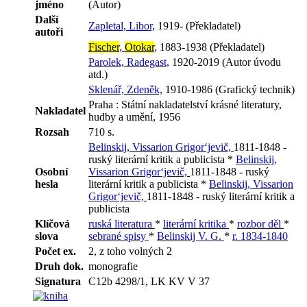
jméno
(Autor)
Další
Zapletal, Libor,
1919- (Překladatel)
autoři
Fischer
,
Otokar
,
1883-1938 (Překladatel)
Parolek, Radegast,
1920-2019 (Autor úvodu
atd.)
Sklenář, Zdeněk,
1910-1986 (Grafický technik)
Praha : Státní nakladatelství krásné literatury,
Nakladatel
hudby a umění, 1956
Rozsah
710 s.
Belinskij, Vissarion Grigor‘jevič,
1811-1848 -
ruský literární kritik a publicista *
Belinskij,
Osobní
Vissarion Grigor‘jevič,
1811-1848 - ruský
hesla
literární kritik a publicista *
Belinskij, Vissarion
Grigor‘jevič,
1811-1848 - ruský literární kritik a
publicista
Klíčová
ruská literatura
*
literární kritika
*
rozbor děl
*
slova
sebrané spisy
*
Belinskij V. G.
*
r. 1834-1840
Počet ex.
2, z toho volných 2
Druh dok.
monografie
Signatura
C12b 4298/1, LK KV V 37