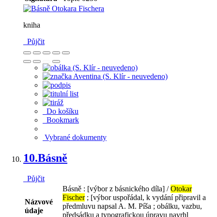
kniha
Půjčit
Do košíku
Bookmark
Vybrané dokumenty
10.
Básně
Půjčit
Básně : [výbor z básnického díla] /
Otokar
Fischer
; [výbor uspořádal, k vydání připravil a
Názvové
předmluvu napsal A. M. Píša ; obálku, vazbu,
údaje
předsádku a typografickou úpravu navrhl