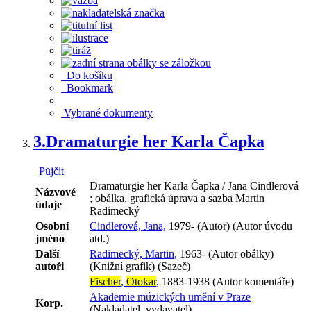
Do košíku
Bookmark
Vybrané dokumenty
3.
Dramaturgie her Karla Čapka
Půjčit
Dramaturgie her Karla Čapka / Jana Cindlerová
Názvové
; obálka, grafická úprava a sazba Martin
údaje
Radimecký
Osobní
Cindlerová, Jana,
1979- (Autor) (Autor úvodu
jméno
atd.)
Další
Radimecký, Martin,
1963- (Autor obálky)
autoři
(Knižní grafik) (Sazeč)
Fischer
,
Otokar
,
1883-1938 (Autor komentáře)
Akademie múzických umění v Praze
Korp.
(Nakladatel, vydavatel)