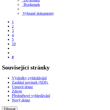
Do košíku
Bookmark
Vybrané dokumenty
1
2
3
4
5
10
#
Související stránky
Výsledky vyhledávání
Zasílání novinek (SDI).
Upravit dotaz
Zdroje
Předmětové vyhledávání
Nový dotaz
Filtrovat