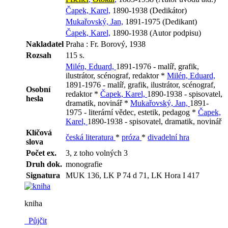
Čapek, Karel,
1890-1938 (Dedikátor)
Mukařovský, Jan,
1891-1975 (Dedikant)
Čapek, Karel,
1890-1938 (Autor podpisu)
Nakladatel
Praha : Fr. Borový, 1938
Rozsah
115 s.
Milén, Eduard,
1891-1976 - malíř, grafik,
ilustrátor, scénograf, redaktor *
Milén, Eduard,
1891-1976 - malíř, grafik, ilustrátor, scénograf,
Osobní
redaktor *
Čapek, Karel,
1890-1938 - spisovatel,
hesla
dramatik, novinář *
Mukařovský, Jan,
1891-
1975 - literární vědec, estetik, pedagog *
Čapek,
Karel,
1890-1938 - spisovatel, dramatik, novinář
Klíčová
česká literatura
*
próza
*
divadelní hra
slova
Počet ex.
3, z toho volných 3
Druh dok.
monografie
Signatura
MUK 136, LK P 74 d 71, LK Hora I 417
kniha
Půjčit