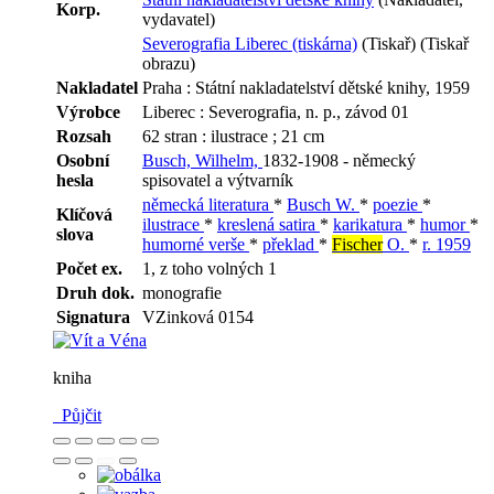
Korp.
vydavatel)
Severografia Liberec (tiskárna)
(Tiskař) (Tiskař
obrazu)
Nakladatel
Praha : Státní nakladatelství dětské knihy, 1959
Výrobce
Liberec : Severografia, n. p., závod 01
Rozsah
62 stran : ilustrace ; 21 cm
Osobní
Busch, Wilhelm,
1832-1908 - německý
hesla
spisovatel a výtvarník
německá literatura
*
Busch W.
*
poezie
*
Klíčová
ilustrace
*
kreslená satira
*
karikatura
*
humor
*
slova
humorné verše
*
překlad
*
Fischer
O.
*
r. 1959
Počet ex.
1, z toho volných 1
Druh dok.
monografie
Signatura
VZinková 0154
kniha
Půjčit