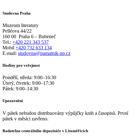
Studovna Praha
Muzeum literatury
Pelléova 44/22
160 00
Praha 6 – Bubeneč
Tel.:
+420 221 343 537
Mobil
+420 732 633 134
E-mail:
studovna@pamatnik-np.cz
Hodiny pro veřejnost
Pondělí, středa:
9:00
–
16:30
Úterý, čtvrtek:
9:00
–
17:30
Pátek:
9:00
–
14:30
Upozornění
V pátek nebudou distribuovány výpůjčky knih a časopisů. První
pátek v měsíci zavřeno.
Badatelna centrálního depozitáře v Litoměřicích