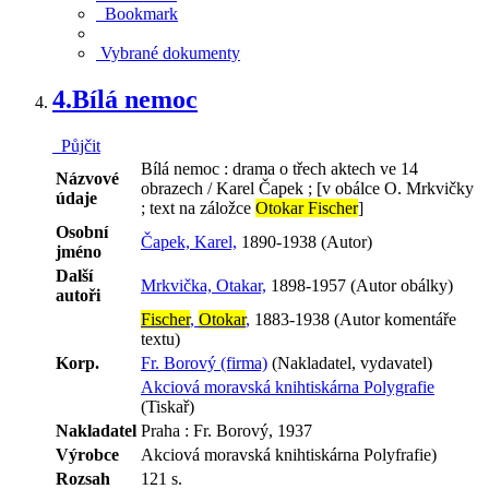
Bookmark
Vybrané dokumenty
4.
Bílá nemoc
Půjčit
Bílá nemoc : drama o třech aktech ve 14
Názvové
obrazech / Karel Čapek ; [v obálce O. Mrkvičky
údaje
; text na záložce
Otokar Fischer
]
Osobní
Čapek, Karel,
1890-1938 (Autor)
jméno
Další
Mrkvička, Otakar,
1898-1957 (Autor obálky)
autoři
Fischer
,
Otokar
,
1883-1938 (Autor komentáře
textu)
Korp.
Fr. Borový (firma)
(Nakladatel, vydavatel)
Akciová moravská knihtiskárna Polygrafie
(Tiskař)
Nakladatel
Praha : Fr. Borový, 1937
Výrobce
Akciová moravská knihtiskárna Polyfrafie)
Rozsah
121 s.