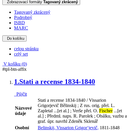
Zobrazovací formáty
Tagovaný zkrácený
Tagovaný zkrácený
Podrobný
ISBD
MARC
Do košíku
celou stránku
celý set
V košíku (
0
)
#tpl-btn-affix
1.
Stati a recense 1834-1840
Půjčit
Stati a recense 1834-1840 / Vissarion
Grigorjevič Bělinskij ; Z rus. orig. přel. L.
Názvové
Zapletal ...[et al.] ; Verše přel. O.
Fischer
...[et
údaje
al.] ; Předml. naps. R. Parolek ; Obálku, vazbu a
graf. úpr. navrhl Zdeněk Sklenář
Osobní
Belinskij, Vissarion Grigor‘jevič,
1811-1848