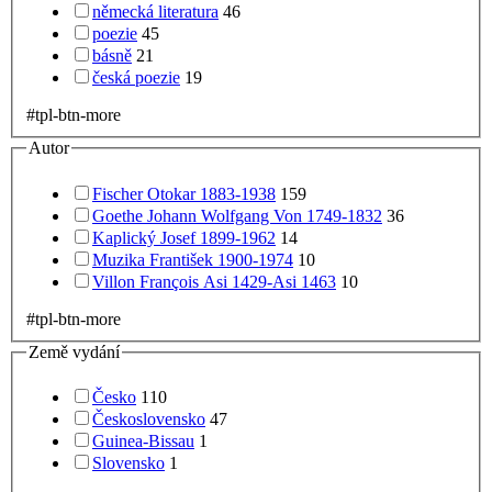
německá literatura
46
poezie
45
básně
21
česká poezie
19
#tpl-btn-more
Autor
Fischer Otokar 1883-1938
159
Goethe Johann Wolfgang Von 1749-1832
36
Kaplický Josef 1899-1962
14
Muzika František 1900-1974
10
Villon François Asi 1429-Asi 1463
10
#tpl-btn-more
Země vydání
Česko
110
Československo
47
Guinea-Bissau
1
Slovensko
1