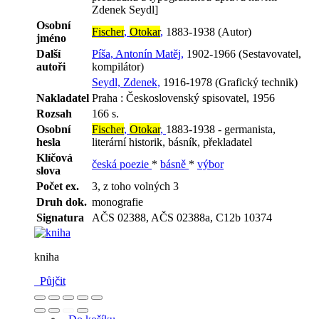
Zdenek Seydl]
Osobní
Fischer
,
Otokar
,
1883-1938 (Autor)
jméno
Další
Píša, Antonín Matěj,
1902-1966 (Sestavovatel,
autoři
kompilátor)
Seydl, Zdenek,
1916-1978 (Grafický technik)
Nakladatel
Praha : Československý spisovatel, 1956
Rozsah
166 s.
Osobní
Fischer
,
Otokar
,
1883-1938 - germanista,
hesla
literární historik, básník, překladatel
Klíčová
česká poezie
*
básně
*
výbor
slova
Počet ex.
3, z toho volných 3
Druh dok.
monografie
Signatura
AČS 02388, AČS 02388a, C12b 10374
kniha
Půjčit