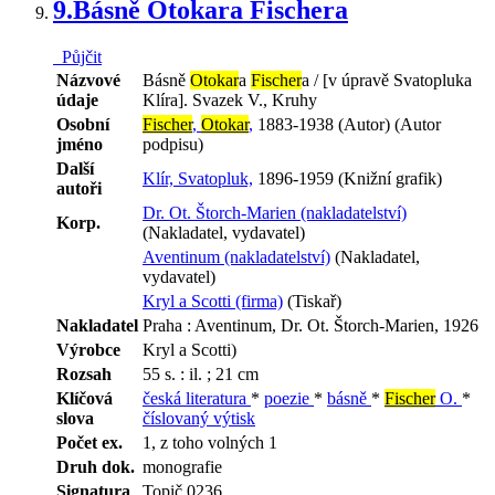
9.
Básně Otokara Fischera
Půjčit
Názvové
Básně
Otokar
a
Fischer
a / [v úpravě Svatopluka
údaje
Klíra]. Svazek V., Kruhy
Osobní
Fischer
,
Otokar
,
1883-1938 (Autor) (Autor
jméno
podpisu)
Další
Klír, Svatopluk,
1896-1959 (Knižní grafik)
autoři
Dr. Ot. Štorch-Marien (nakladatelství)
Korp.
(Nakladatel, vydavatel)
Aventinum (nakladatelství)
(Nakladatel,
vydavatel)
Kryl a Scotti (firma)
(Tiskař)
Nakladatel
Praha : Aventinum, Dr. Ot. Štorch-Marien, 1926
Výrobce
Kryl a Scotti)
Rozsah
55 s. : il. ; 21 cm
Klíčová
česká literatura
*
poezie
*
básně
*
Fischer
O.
*
slova
číslovaný výtisk
Počet ex.
1, z toho volných 1
Druh dok.
monografie
Signatura
Topič 0236