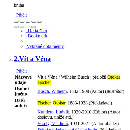
kniha
Půjčit
Do košíku
Bookmark
Vybrané dokumenty
2.
Vít a Véna
Půjčit
Názvové
Vít a Véna / Wilhelm Busch ; přeložil
Otokar
údaje
Fischer
Osobní
Busch, Wilhelm,
1832-1908 (Autor) (Ilustrátor)
jméno
Další
Fischer
,
Otokar
,
1883-1938 (Překladatel)
autoři
Kundera, Ludvík,
1920-2010 (Editor) (Autor
doslovu, tiráže atd.)
Veselý, Vladimír,
1931-2021 (Autor obálky)
Státní nakladatelství dětské knihy
(Nakladatel,