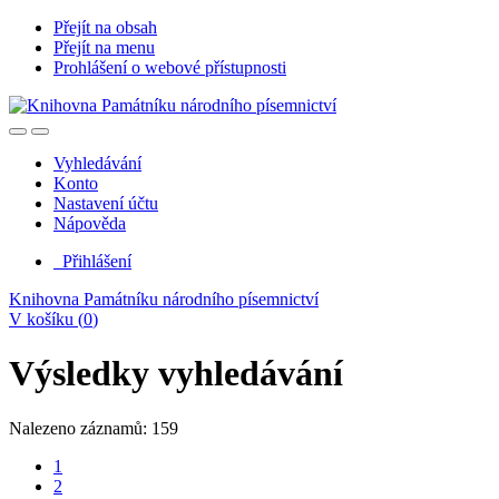
Přejít na obsah
Přejít na menu
Prohlášení o webové přístupnosti
Vyhledávání
Konto
Nastavení účtu
Nápověda
Přihlášení
Knihovna Památníku národního písemnictví
V košíku (
0
)
Výsledky vyhledávání
Nalezeno záznamů: 159
1
2