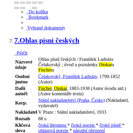
Do košíku
Bookmark
Vybrané dokumenty
7.
Ohlas písní českých
Půjčit
Ohlas písní českých / František Ladislav
Názvové
Čelakovský ; úvod a poznámky
Otokar
a
údaje
Fischer
a
Osobní
Čelakovský, František Ladislav,
1799-1852
jméno
(Autor)
Další
Fischer
,
Otokar
,
1883-1938 (Autor úvodu atd.)
autoři
(Autor komentáře textu)
Státní nakladatelství (Praha, Česko)
(Nakladatel,
Korp.
vydavatel)
Nakladatel
V Praze : Státní nakladatelství, 1933
Rozsah
88 s.
Klíčová
česká literatura
*
česká poezie
*
české písně
*
slova
ohlasová poezie
*
národní obrození