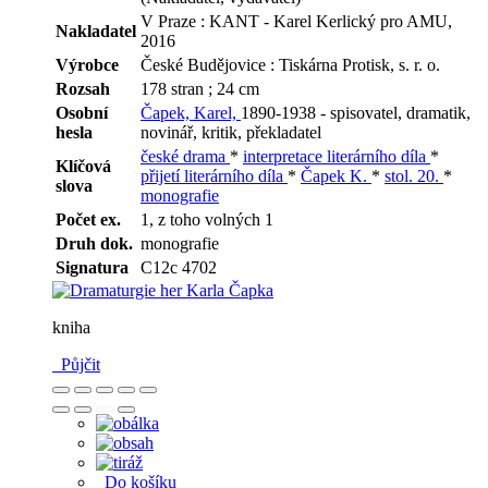
V Praze : KANT - Karel Kerlický pro AMU,
Nakladatel
2016
Výrobce
České Budějovice : Tiskárna Protisk, s. r. o.
Rozsah
178 stran ; 24 cm
Osobní
Čapek, Karel,
1890-1938 - spisovatel, dramatik,
hesla
novinář, kritik, překladatel
české drama
*
interpretace literárního díla
*
Klíčová
přijetí literárního díla
*
Čapek K.
*
stol. 20.
*
slova
monografie
Počet ex.
1, z toho volných 1
Druh dok.
monografie
Signatura
C12c 4702
kniha
Půjčit
Do košíku