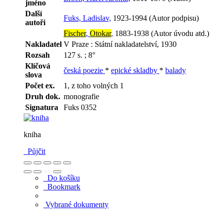
jméno
Další
Fuks, Ladislav,
1923-1994 (Autor podpisu)
autoři
Fischer
,
Otokar
,
1883-1938 (Autor úvodu atd.)
Nakladatel
V Praze : Státní nakladatelství, 1930
Rozsah
127 s. ; 8°
Klíčová
česká poezie
*
epické skladby
*
balady
slova
Počet ex.
1, z toho volných 1
Druh dok.
monografie
Signatura
Fuks 0352
kniha
Půjčit
Do košíku
Bookmark
Vybrané dokumenty