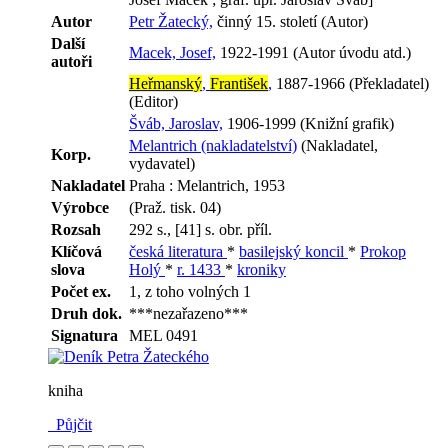
Autor
Petr Žatecký,
činný 15. století (Autor)
Další
Macek, Josef,
1922-1991 (Autor úvodu atd.)
autoři
Heřmanský
,
František
,
1887-1966 (Překladatel)
(Editor)
Šváb, Jaroslav,
1906-1999 (Knižní grafik)
Melantrich (nakladatelství)
(Nakladatel,
Korp.
vydavatel)
Nakladatel
Praha : Melantrich, 1953
Výrobce
(Praž. tisk. 04)
Rozsah
292 s., [41] s. obr. příl.
Klíčová
česká literatura
*
basilejský koncil
*
Prokop
slova
Holý
*
r. 1433
*
kroniky
Počet ex.
1, z toho volných 1
Druh dok.
***nezařazeno***
Signatura
MEL 0491
kniha
Půjčit