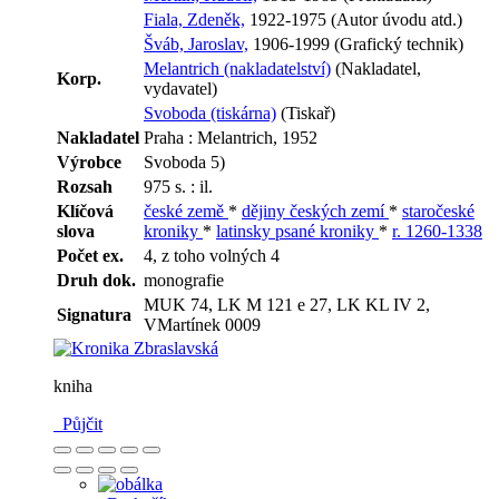
Fiala, Zdeněk,
1922-1975 (Autor úvodu atd.)
Šváb, Jaroslav,
1906-1999 (Grafický technik)
Melantrich (nakladatelství)
(Nakladatel,
Korp.
vydavatel)
Svoboda (tiskárna)
(Tiskař)
Nakladatel
Praha : Melantrich, 1952
Výrobce
Svoboda 5)
Rozsah
975 s. : il.
Klíčová
české země
*
dějiny českých zemí
*
staročeské
slova
kroniky
*
latinsky psané kroniky
*
r. 1260-1338
Počet ex.
4, z toho volných 4
Druh dok.
monografie
MUK 74, LK M 121 e 27, LK KL IV 2,
Signatura
VMartínek 0009
kniha
Půjčit