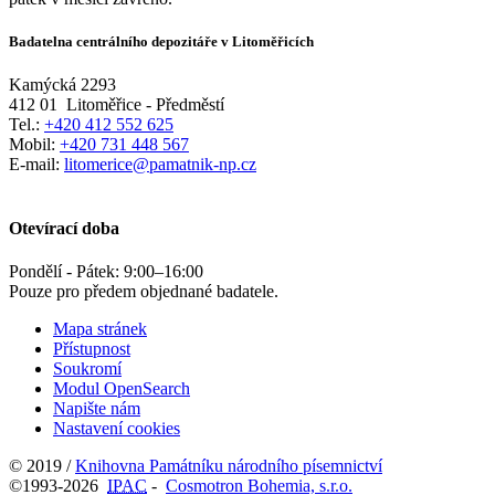
Badatelna centrálního depozitáře v Litoměřicích
Kamýcká 2293
412 01
Litoměřice - Předměstí
Tel.:
+420 412 552 625
Mobil:
+420 731 448 567
E-mail:
litomerice@pamatnik-np.cz
Otevírací doba
Pondělí - Pátek:
9:00
–
16:00
Pouze pro předem objednané badatele.
Mapa stránek
Přístupnost
Soukromí
Modul OpenSearch
Napište nám
Nastavení cookies
© 2019 /
Knihovna Památníku národního písemnictví
©1993-2026
IPAC
-
Cosmotron Bohemia, s.r.o.