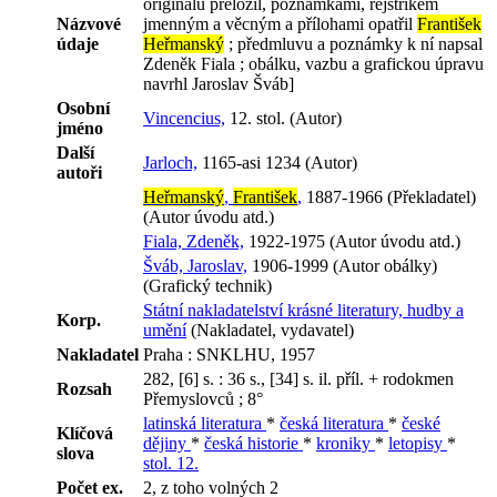
originálu přeložil, poznámkami, rejstříkem
Názvové
jmenným a věcným a přílohami opatřil
František
údaje
Heřmanský
; předmluvu a poznámky k ní napsal
Zdeněk Fiala ; obálku, vazbu a grafickou úpravu
navrhl Jaroslav Šváb]
Osobní
Vincencius,
12. stol. (Autor)
jméno
Další
Jarloch,
1165-asi 1234 (Autor)
autoři
Heřmanský
,
František
,
1887-1966 (Překladatel)
(Autor úvodu atd.)
Fiala, Zdeněk,
1922-1975 (Autor úvodu atd.)
Šváb, Jaroslav,
1906-1999 (Autor obálky)
(Grafický technik)
Státní nakladatelství krásné literatury, hudby a
Korp.
umění
(Nakladatel, vydavatel)
Nakladatel
Praha : SNKLHU, 1957
282, [6] s. : 36 s., [34] s. il. příl. + rodokmen
Rozsah
Přemyslovců ; 8°
latinská literatura
*
česká literatura
*
české
Klíčová
dějiny
*
česká historie
*
kroniky
*
letopisy
*
slova
stol. 12.
Počet ex.
2, z toho volných 2