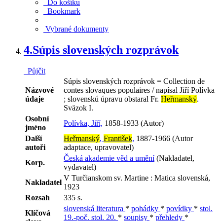
Do košíku
Bookmark
Vybrané dokumenty
4.
Súpis slovenských rozprávok
Půjčit
Súpis slovenských rozprávok = Collection de
Názvové
contes slovaques populaires / napísal Jiří Polívka
údaje
; slovenskú úpravu obstaral Fr.
Heřmanský
.
Sväzok I.
Osobní
Polívka, Jiří,
1858-1933 (Autor)
jméno
Další
Heřmanský
,
František
,
1887-1966 (Autor
autoři
adaptace, upravovatel)
Česká akademie věd a umění
(Nakladatel,
Korp.
vydavatel)
V Turčianskom sv. Martine : Matica slovenská,
Nakladatel
1923
Rozsah
335 s.
slovenská literatura
*
pohádky
*
povídky
*
stol.
Klíčová
19.-poč. stol. 20.
*
soupisy
*
přehledy
*