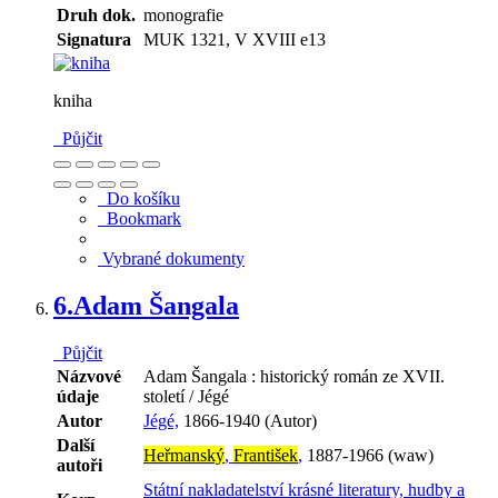
Druh dok.
monografie
Signatura
MUK 1321, V XVIII e13
kniha
Půjčit
Do košíku
Bookmark
Vybrané dokumenty
6.
Adam Šangala
Půjčit
Názvové
Adam Šangala : historický román ze XVII.
údaje
století / Jégé
Autor
Jégé,
1866-1940 (Autor)
Další
Heřmanský
,
František
,
1887-1966 (waw)
autoři
Státní nakladatelství krásné literatury, hudby a