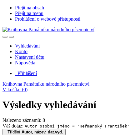
Přejít na obsah
Přejít na menu
Prohlášení o webové přístupnosti
Vyhledávání
Konto
Nastavení účtu
Nápověda
Přihlášení
Knihovna Památníku národního písemnictví
V košíku (
0
)
Výsledky vyhledávání
Nalezeno záznamů: 8
Váš dotaz:
Autor osobní jméno = "Heřmanský František"
Třídění
Autor, název, dat.vyd.