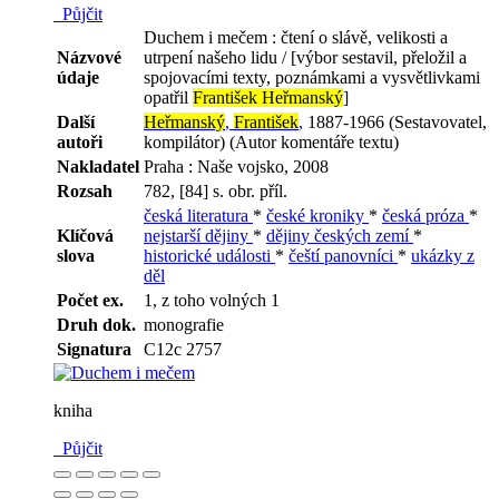
Půjčit
Duchem i mečem : čtení o slávě, velikosti a
Názvové
utrpení našeho lidu / [výbor sestavil, přeložil a
údaje
spojovacími texty, poznámkami a vysvětlivkami
opatřil
František Heřmanský
]
Další
Heřmanský
,
František
,
1887-1966 (Sestavovatel,
autoři
kompilátor) (Autor komentáře textu)
Nakladatel
Praha : Naše vojsko, 2008
Rozsah
782, [84] s. obr. příl.
česká literatura
*
české kroniky
*
česká próza
*
Klíčová
nejstarší dějiny
*
dějiny českých zemí
*
slova
historické události
*
čeští panovníci
*
ukázky z
děl
Počet ex.
1, z toho volných 1
Druh dok.
monografie
Signatura
C12c 2757
kniha
Půjčit