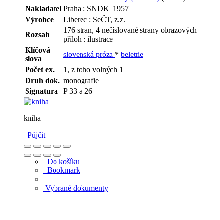
Nakladatel
Praha : SNDK, 1957
Výrobce
Liberec : SeČT, z.z.
176 stran, 4 nečíslované strany obrazových
Rozsah
příloh : ilustrace
Klíčová
slovenská próza
*
beletrie
slova
Počet ex.
1, z toho volných 1
Druh dok.
monografie
Signatura
P 33 a 26
kniha
Půjčit
Do košíku
Bookmark
Vybrané dokumenty