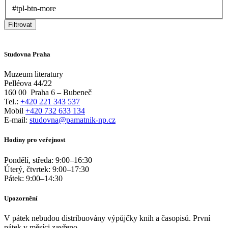
#tpl-btn-more
Filtrovat
Studovna Praha
Muzeum literatury
Pelléova 44/22
160 00
Praha 6 – Bubeneč
Tel.:
+420 221 343 537
Mobil
+420 732 633 134
E-mail:
studovna@pamatnik-np.cz
Hodiny pro veřejnost
Pondělí, středa:
9:00
–
16:30
Úterý, čtvrtek:
9:00
–
17:30
Pátek:
9:00
–
14:30
Upozornění
V pátek nebudou distribuovány výpůjčky knih a časopisů. První
pátek v měsíci zavřeno.