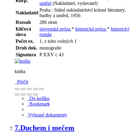
Korp.
umění
(Nakladatel, vydavatel)
Praha : Státní nakladatelství krásné literatury,
Nakladatel
hudby a umění, 1956
Rozsah
286 stran
Klíčová
slovenská próza
*
historická próza
*
historický
slova
román
Počet ex.
1, z toho volných 1
Druh dok.
monografie
Signatura
P XXV c 43
kniha
Půjčit
Do košíku
Bookmark
Vybrané dokumenty
7.
Duchem i mečem