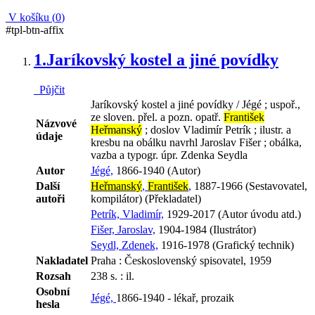
V košíku (
0
)
#tpl-btn-affix
1.
Jaríkovský kostel a jiné povídky
Půjčit
Jaríkovský kostel a jiné povídky / Jégé ; uspoř.,
ze sloven. přel. a pozn. opatř.
František
Názvové
Heřmanský
; doslov Vladimír Petrík ; ilustr. a
údaje
kresbu na obálku navrhl Jaroslav Fišer ; obálka,
vazba a typogr. úpr. Zdenka Seydla
Autor
Jégé,
1866-1940 (Autor)
Další
Heřmanský
,
František
,
1887-1966 (Sestavovatel,
autoři
kompilátor) (Překladatel)
Petrík, Vladimír,
1929-2017 (Autor úvodu atd.)
Fišer, Jaroslav,
1904-1984 (Ilustrátor)
Seydl, Zdenek,
1916-1978 (Grafický technik)
Nakladatel
Praha : Československý spisovatel, 1959
Rozsah
238 s. : il.
Osobní
Jégé,
1866-1940 - lékař, prozaik
hesla