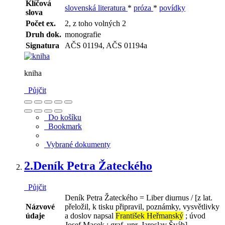
Klíčová
slovenská literatura
*
próza
*
povídky
slova
Počet ex.
2, z toho volných 2
Druh dok.
monografie
Signatura
AČS 01194, AČS 01194a
kniha
Půjčit
Do košíku
Bookmark
Vybrané dokumenty
2.
Deník Petra Žateckého
Půjčit
Deník Petra Žateckého = Liber diurnus / [z lat.
Názvové
přeložil, k tisku připravil, poznámky, vysvětlivky
údaje
a doslov napsal
František Heřmanský
; úvod
Josef Macek ; graf. upr. Jaroslav Šváb]