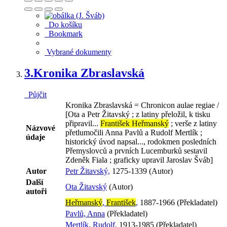
Do košíku
Bookmark
Vybrané dokumenty
3.
Kronika Zbraslavská
Půjčit
Kronika Zbraslavská = Chronicon aulae regiae /
[Ota a Petr Žitavský ; z latiny přeložil, k tisku
připravil...
František Heřmanský
; verše z latiny
Názvové
přetlumočili Anna Pavlů a Rudolf Mertlík ;
údaje
historický úvod napsal..., rodokmen posledních
Přemyslovců a prvních Lucemburků sestavil
Zdeněk Fiala ; graficky upravil Jaroslav Šváb]
Autor
Petr Žitavský,
1275-1339 (Autor)
Další
Ota Žitavský
(Autor)
autoři
Heřmanský
,
František
,
1887-1966 (Překladatel)
Pavlů, Anna
(Překladatel)
Mertlík, Rudolf,
1913-1985 (Překladatel)