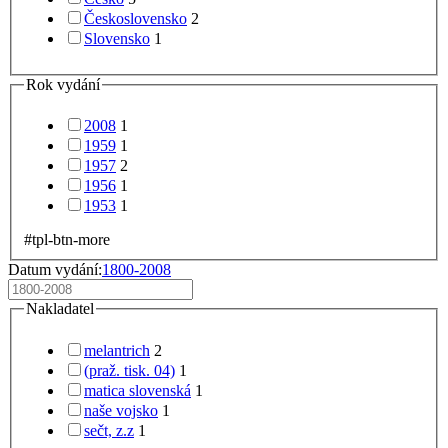
Československo
2
Slovensko
1
Rok vydání
2008
1
1959
1
1957
2
1956
1
1953
1
#tpl-btn-more
Datum vydání:
1800-2008
Nakladatel
melantrich
2
(praž. tisk. 04)
1
matica slovenská
1
naše vojsko
1
sečt, z.z
1