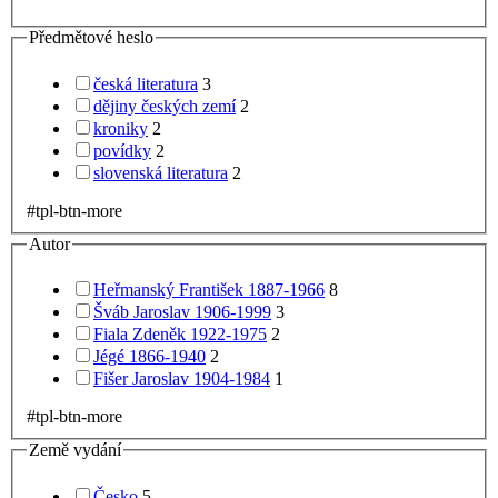
Předmětové heslo
česká literatura
3
dějiny českých zemí
2
kroniky
2
povídky
2
slovenská literatura
2
#tpl-btn-more
Autor
Heřmanský František 1887-1966
8
Šváb Jaroslav 1906-1999
3
Fiala Zdeněk 1922-1975
2
Jégé 1866-1940
2
Fišer Jaroslav 1904-1984
1
#tpl-btn-more
Země vydání
Česko
5