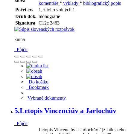
slova
komentáře
*
výklady
*
bibliografický popis
Počet ex.
1, z toho volných 1
Druh dok.
monografie
Signatura
C12c 3463
kniha
Půjčit
Do košíku
Bookmark
Vybrané dokumenty
5.
Letopis Vincenciův a Jarlochův
Půjčit
Letopis Vincenciův a Jarlochův / [z latinského