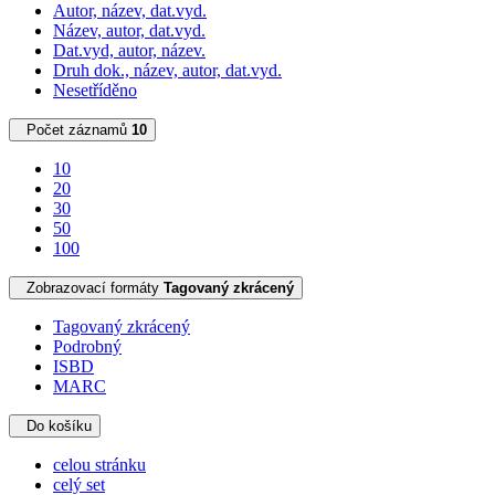
Autor, název, dat.vyd.
Název, autor, dat.vyd.
Dat.vyd, autor, název.
Druh dok., název, autor, dat.vyd.
Nesetříděno
Počet záznamů
10
10
20
30
50
100
Zobrazovací formáty
Tagovaný zkrácený
Tagovaný zkrácený
Podrobný
ISBD
MARC
Do košíku
celou stránku
celý set