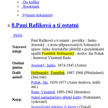
Do košíku
Bookmark
Vybrané dokumenty
8.
Paní Rafiková a ti ostatní
Půjčit
Paní Rafiková a ti ostatní : povídky / Janko
Jesenský ; z textu připravovaných Sobraných
Názvové
spisov Janka Jesenského přeložil a poznámkami
údaje
opatřil
František Heřmanský
; doslov Ján Poliak
; ilustroval Vlastimil Rada
Osobní
Jesenský, Janko,
1874-1945 (Autor)
jméno
Další
Heřmanský
,
František
,
1887-1966 (Překladatel)
autoři
(Jiná role)
Poliak, Ján,
1929-1977 (Autor doslovu, tiráže
atd.)
Rada, Vlastimil,
1895-1962 (Ilustrátor)
Státní nakladatelství dětské knihy
(Nakladatel,
Korp.
vydavatel)
Severočeské tiskárny (Liberec)
(Tiskař)