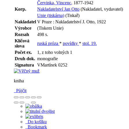
Červinka, Vincenc,
1877-1942
Korp.
Nakladatelství Jan Otto
(Nakladatel, vydavatel)
Unie (tiskárna)
(Tiskař)
Nakladatel
V Praze : Nakladatelství J. Otto, 1922
Výrobce
(Tiskem Unie)
Rozsah
498 s.
Klíčová
ruská próza
*
povídky
*
stol. 19.
slova
Počet ex.
1, z toho volných 1
Druh dok.
monografie
Signatura
VMartínek 0252
kniha
Půjčit
Do košíku
Bookmark