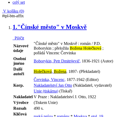
celý set
V košíku (
0
)
#tpl-btn-affix
1.
"Čínské město" v Moskvě
Půjčit
"Čínské město" v Moskvě : román / P.D.
Názvové
Boborykin ; přeložila
Božena Holečková
;
údaje
pořádá Vincenc Červinka
Osobní
Boborykin, Petr Dmitrijevič,
1836-1921 (Autor)
jméno
Další
Holečková
,
Božena
,
1897- (Překladatel)
autoři
Červinka, Vincenc,
1877-1942 (Editor)
Korp.
Nakladatelství Jan Otto
(Nakladatel, vydavatel)
Unie (tiskárna)
(Tiskař)
Nakladatel
V Praze : Nakladatelství J. Otto, 1922
Výrobce
(Tiskem Unie)
Rozsah
490 s.
Klíčová
ruská próza
*
romány
*
Moskva
*
stol. 19.