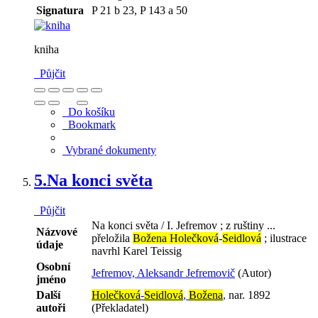
Signatura
P 21 b 23, P 143 a 50
kniha
Půjčit
Do košíku
Bookmark
Vybrané dokumenty
5.
Na konci světa
Půjčit
Na konci světa / I. Jefremov ; z ruštiny ...
Názvové
přeložila
Božena Holečková
-
Seidlová
; ilustrace
údaje
navrhl Karel Teissig
Osobní
Jefremov, Aleksandr Jefremovič
(Autor)
jméno
Další
Holečková
-
Seidlová
,
Božena
,
nar. 1892
autoři
(Překladatel)