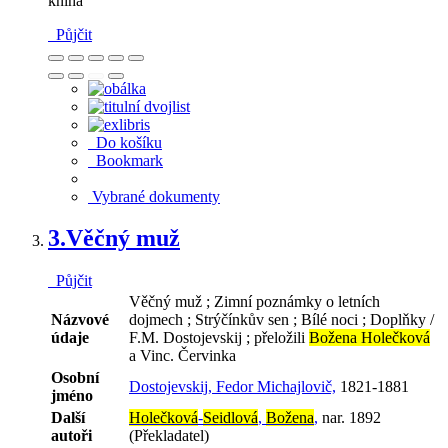
kniha
Půjčit
Do košíku
Bookmark
Vybrané dokumenty
3.
Věčný muž
Půjčit
Věčný muž ; Zimní poznámky o letních
Názvové
dojmech ; Strýčínkův sen ; Bílé noci ; Doplňky /
údaje
F.M. Dostojevskij ; přeložili
Božena Holečková
a Vinc. Červinka
Osobní
Dostojevskij, Fedor Michajlovič,
1821-1881
jméno
Další
Holečková
-
Seidlová
,
Božena
,
nar. 1892
autoři
(Překladatel)