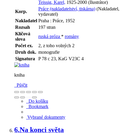
Teissig, Karel,
1925-2000 (Ilustrátor)
Práce (nakladatelství, tiskárna)
(Nakladatel,
Korp.
vydavatel)
Nakladatel
Praha : Práce, 1952
Rozsah
197 stran
Klíčová
ruská próza
*
romány
slova
Počet ex.
2, z toho volných 2
Druh dok.
monografie
Signatura
P 78 c 23, KaG V23C 4
kniha
Půjčit
Do košíku
Bookmark
Vybrané dokumenty
6.
Na konci světa