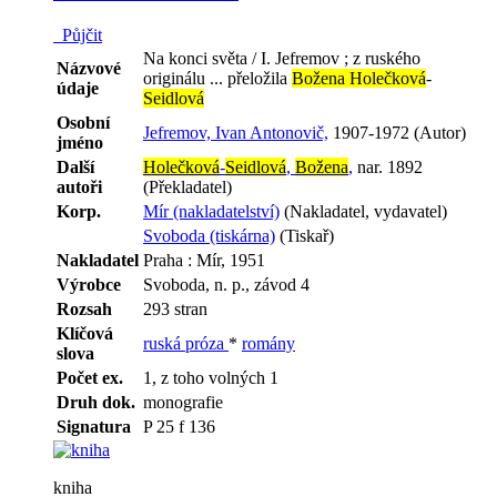
Půjčit
Na konci světa / I. Jefremov ; z ruského
Názvové
originálu ... přeložila
Božena Holečková
-
údaje
Seidlová
Osobní
Jefremov, Ivan Antonovič,
1907-1972 (Autor)
jméno
Další
Holečková
-
Seidlová
,
Božena
,
nar. 1892
autoři
(Překladatel)
Korp.
Mír (nakladatelství)
(Nakladatel, vydavatel)
Svoboda (tiskárna)
(Tiskař)
Nakladatel
Praha : Mír, 1951
Výrobce
Svoboda, n. p., závod 4
Rozsah
293 stran
Klíčová
ruská próza
*
romány
slova
Počet ex.
1, z toho volných 1
Druh dok.
monografie
Signatura
P 25 f 136
kniha