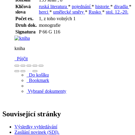
Klíčová
ruská literatura
*
pojednání
*
historie
*
divadla
*
slova
herci
*
umělecké směry
*
Rusko
*
stol. 12.-20.
Počet ex.
1, z toho volných 1
Druh dok.
monografie
Signatura
P 66 G 116
kniha
Půjčit
Do košíku
Bookmark
Vybrané dokumenty
Související stránky
Výsledky vyhledávání
Zasílání novinek (SDI).