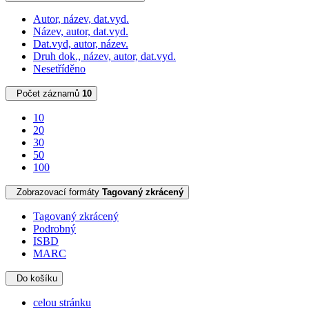
Autor, název, dat.vyd.
Název, autor, dat.vyd.
Dat.vyd, autor, název.
Druh dok., název, autor, dat.vyd.
Nesetříděno
Počet záznamů
10
10
20
30
50
100
Zobrazovací formáty
Tagovaný zkrácený
Tagovaný zkrácený
Podrobný
ISBD
MARC
Do košíku
celou stránku