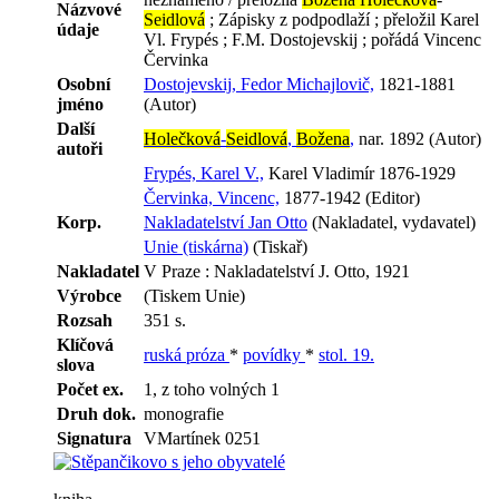
Názvové
Seidlová
; Zápisky z podpodlaží ; přeložil Karel
údaje
Vl. Frypés ; F.M. Dostojevskij ; pořádá Vincenc
Červinka
Osobní
Dostojevskij, Fedor Michajlovič,
1821-1881
jméno
(Autor)
Další
Holečková
-
Seidlová
,
Božena
,
nar. 1892 (Autor)
autoři
Frypés, Karel V.,
Karel Vladimír 1876-1929
Červinka, Vincenc,
1877-1942 (Editor)
Korp.
Nakladatelství Jan Otto
(Nakladatel, vydavatel)
Unie (tiskárna)
(Tiskař)
Nakladatel
V Praze : Nakladatelství J. Otto, 1921
Výrobce
(Tiskem Unie)
Rozsah
351 s.
Klíčová
ruská próza
*
povídky
*
stol. 19.
slova
Počet ex.
1, z toho volných 1
Druh dok.
monografie
Signatura
VMartínek 0251