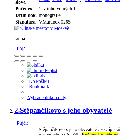
slova
Počet ex.
1, z toho volných 1
Druh dok.
monografie
Signatura
VMartínek 0265
kniha
Půjčit
Do košíku
Bookmark
Vybrané dokumenty
2.
Stěpančikovo s jeho obyvatelé
Půjčit
Stěpančikovo s jeho obyvatelé : ze zápisků
neznámého / přeložila
Božena Holečková
-