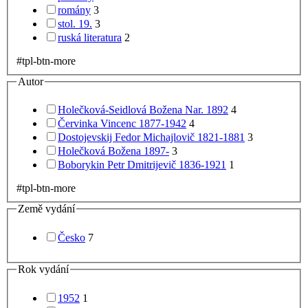
romány
3
stol. 19.
3
ruská literatura
2
#tpl-btn-more
Autor
Holečková-Seidlová Božena Nar. 1892
4
Červinka Vincenc 1877-1942
4
Dostojevskij Fedor Michajlovič 1821-1881
3
Holečková Božena 1897-
3
Boborykin Petr Dmitrijevič 1836-1921
1
#tpl-btn-more
Země vydání
Česko
7
Rok vydání
1952
1