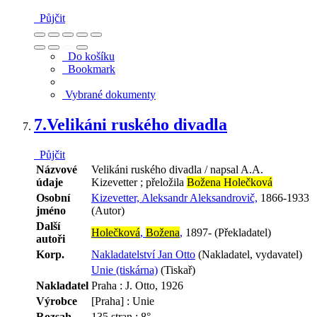
Půjčit
Do košíku
Bookmark
Vybrané dokumenty
7.
Velikáni ruského divadla
Půjčit
Názvové
Velikáni ruského divadla / napsal A.A.
údaje
Kizevetter ; přeložila
Božena Holečková
Osobní
Kizevetter, Aleksandr Aleksandrovič,
1866-1933
jméno
(Autor)
Další
Holečková
,
Božena
,
1897- (Překladatel)
autoři
Korp.
Nakladatelství Jan Otto
(Nakladatel, vydavatel)
Unie (tiskárna)
(Tiskař)
Nakladatel
Praha : J. Otto, 1926
Výrobce
[Praha] : Unie
Rozsah
135 stran ; 8°