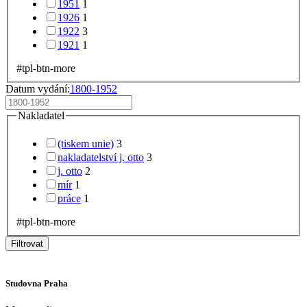
1951
1
1926
1
1922
3
1921
1
#tpl-btn-more
Datum vydání:
1800-1952
Nakladatel
(tiskem unie)
3
nakladatelství j. otto
3
j. otto
2
mír
1
práce
1
#tpl-btn-more
Filtrovat
Studovna Praha