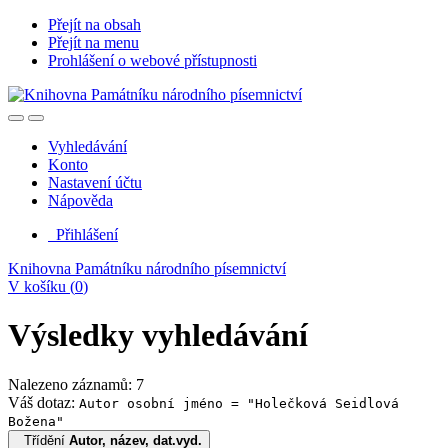
Přejít na obsah
Přejít na menu
Prohlášení o webové přístupnosti
Vyhledávání
Konto
Nastavení účtu
Nápověda
Přihlášení
Knihovna Památníku národního písemnictví
V košíku (
0
)
Výsledky vyhledávání
Nalezeno záznamů: 7
Váš dotaz:
Autor osobní jméno = "Holečková Seidlová
Božena"
Třídění
Autor, název, dat.vyd.