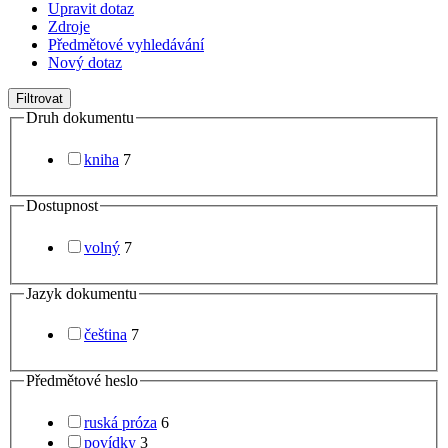
Upravit dotaz
Zdroje
Předmětové vyhledávání
Nový dotaz
Filtrovat
Druh dokumentu
kniha
7
Dostupnost
volný
7
Jazyk dokumentu
čeština
7
Předmětové heslo
ruská próza
6
povídky
3