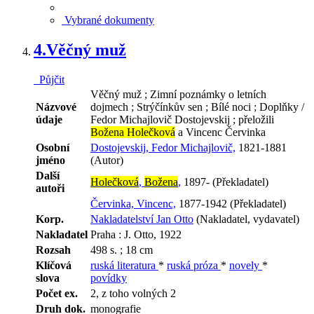
Vybrané dokumenty
4.
Věčný muž
Půjčit
Věčný muž ; Zimní poznámky o letních
Názvové
dojmech ; Strýčínkův sen ; Bílé noci ; Doplňky /
údaje
Fedor Michajlovič Dostojevskij ; přeložili
Božena Holečková
a Vincenc Červinka
Osobní
Dostojevskij, Fedor Michajlovič,
1821-1881
jméno
(Autor)
Další
Holečková
,
Božena
,
1897- (Překladatel)
autoři
Červinka, Vincenc,
1877-1942 (Překladatel)
Korp.
Nakladatelství Jan Otto
(Nakladatel, vydavatel)
Nakladatel
Praha : J. Otto, 1922
Rozsah
498 s. ; 18 cm
Klíčová
ruská literatura
*
ruská próza
*
novely
*
slova
povídky
Počet ex.
2, z toho volných 2
Druh dok.
monografie