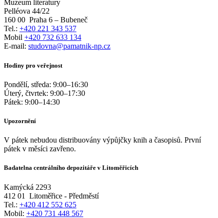
Muzeum literatury
Pelléova 44/22
160 00
Praha 6 – Bubeneč
Tel.:
+420 221 343 537
Mobil
+420 732 633 134
E-mail:
studovna@pamatnik-np.cz
Hodiny pro veřejnost
Pondělí, středa:
9:00
–
16:30
Úterý, čtvrtek:
9:00
–
17:30
Pátek:
9:00
–
14:30
Upozornění
V pátek nebudou distribuovány výpůjčky knih a časopisů. První
pátek v měsíci zavřeno.
Badatelna centrálního depozitáře v Litoměřicích
Kamýcká 2293
412 01
Litoměřice - Předměstí
Tel.:
+420 412 552 625
Mobil:
+420 731 448 567