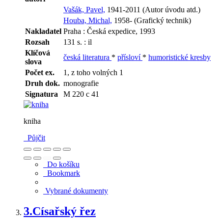
Vašák, Pavel,
1941-2011 (Autor úvodu atd.)
Houba, Michal,
1958- (Grafický technik)
Nakladatel
Praha : Česká expedice, 1993
Rozsah
131 s. : il
Klíčová
česká literatura
*
přísloví
*
humoristické kresby
slova
Počet ex.
1, z toho volných 1
Druh dok.
monografie
Signatura
M 220 c 41
kniha
Půjčit
Do košíku
Bookmark
Vybrané dokumenty
3.
Císařský řez