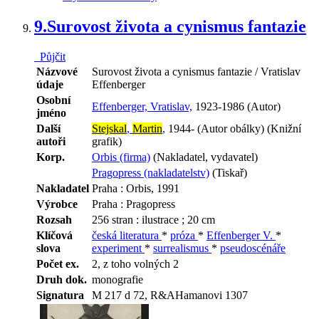
9.
Surovost života a cynismus fantazie
Půjčit
Názvové
Surovost života a cynismus fantazie / Vratislav
údaje
Effenberger
Osobní
Effenberger, Vratislav,
1923-1986 (Autor)
jméno
Další
Stejskal
,
Martin
,
1944- (Autor obálky) (Knižní
autoři
grafik)
Korp.
Orbis (firma)
(Nakladatel, vydavatel)
Pragopress (nakladatelstv)
(Tiskař)
Nakladatel
Praha : Orbis, 1991
Výrobce
Praha : Pragopress
Rozsah
256 stran : ilustrace ; 20 cm
Klíčová
česká literatura
*
próza
*
Effenberger V.
*
slova
experiment
*
surrealismus
*
pseudoscénáře
Počet ex.
2, z toho volných 2
Druh dok.
monografie
Signatura
M 217 d 72, R&AHamanovi 1307