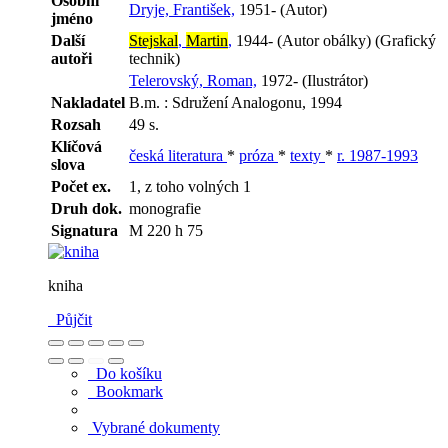
Osobní
Dryje, František,
1951- (Autor)
jméno
Další
Stejskal
,
Martin
,
1944- (Autor obálky) (Grafický
autoři
technik)
Telerovský, Roman,
1972- (Ilustrátor)
Nakladatel
B.m. : Sdružení Analogonu, 1994
Rozsah
49 s.
Klíčová
česká literatura
*
próza
*
texty
*
r. 1987-1993
slova
Počet ex.
1, z toho volných 1
Druh dok.
monografie
Signatura
M 220 h 75
kniha
Půjčit
Do košíku
Bookmark
Vybrané dokumenty