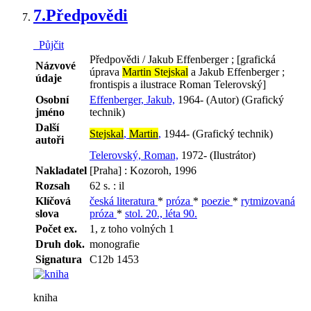
7.
Předpovědi
Půjčit
Předpovědi / Jakub Effenberger ; [grafická
Názvové
úprava
Martin Stejskal
a Jakub Effenberger ;
údaje
frontispis a ilustrace Roman Telerovský]
Osobní
Effenberger, Jakub,
1964- (Autor) (Grafický
jméno
technik)
Další
Stejskal
,
Martin
,
1944- (Grafický technik)
autoři
Telerovský, Roman,
1972- (Ilustrátor)
Nakladatel
[Praha] : Kozoroh, 1996
Rozsah
62 s. : il
Klíčová
česká literatura
*
próza
*
poezie
*
rytmizovaná
slova
próza
*
stol. 20., léta 90.
Počet ex.
1, z toho volných 1
Druh dok.
monografie
Signatura
C12b 1453
kniha