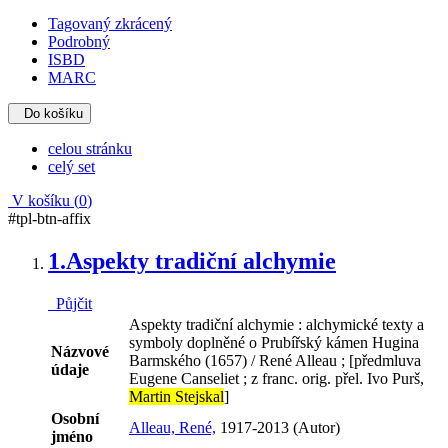
Tagovaný zkrácený
Podrobný
ISBD
MARC
Do košíku
celou stránku
celý set
V košíku (
0
)
#tpl-btn-affix
1.
Aspekty tradiční alchymie
Půjčit
Aspekty tradiční alchymie : alchymické texty a
symboly doplněné o Prubířský kámen Hugina
Názvové
Barmského (1657) / René Alleau ; [předmluva
údaje
Eugene Canseliet ; z franc. orig. přel. Ivo Purš,
Martin Stejskal
]
Osobní
Alleau, René,
1917-2013 (Autor)
jméno