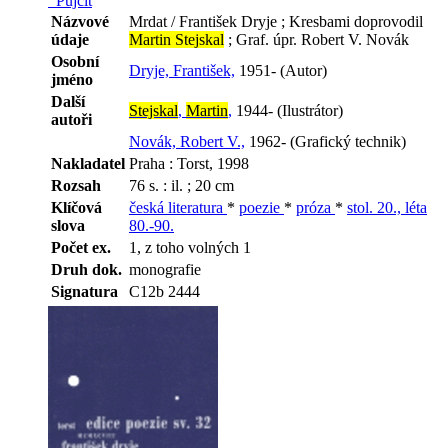
Půjčit
Názvové
Mrdat / František Dryje ; Kresbami doprovodil
údaje
Martin Stejskal
; Graf. úpr. Robert V. Novák
Osobní
Dryje, František,
1951- (Autor)
jméno
Další
Stejskal
,
Martin
,
1944- (Ilustrátor)
autoři
Novák, Robert V.,
1962- (Grafický technik)
Nakladatel
Praha : Torst, 1998
Rozsah
76 s. : il. ; 20 cm
Klíčová
česká literatura
*
poezie
*
próza
*
stol. 20., léta
slova
80.-90.
Počet ex.
1, z toho volných 1
Druh dok.
monografie
Signatura
C12b 2444