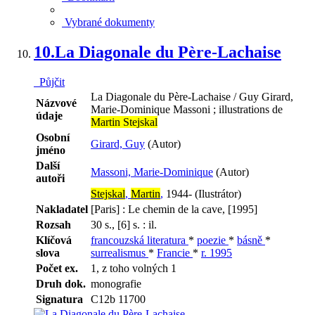
Vybrané dokumenty
10.
La Diagonale du Père-Lachaise
Půjčit
La Diagonale du Père-Lachaise / Guy Girard,
Názvové
Marie-Dominique Massoni ; illustrations de
údaje
Martin Stejskal
Osobní
Girard, Guy
(Autor)
jméno
Další
Massoni, Marie-Dominique
(Autor)
autoři
Stejskal
,
Martin
,
1944- (Ilustrátor)
Nakladatel
[Paris] : Le chemin de la cave, [1995]
Rozsah
30 s., [6] s. : il.
Klíčová
francouzská literatura
*
poezie
*
básně
*
slova
surrealismus
*
Francie
*
r. 1995
Počet ex.
1, z toho volných 1
Druh dok.
monografie
Signatura
C12b 11700