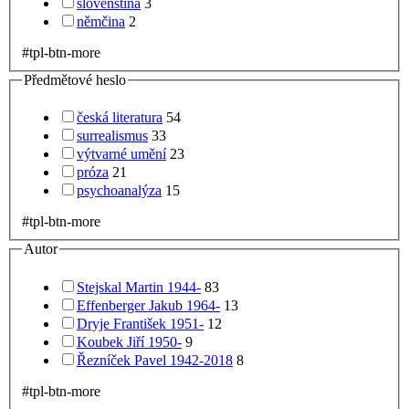
slovenština
3
němčina
2
#tpl-btn-more
Předmětové heslo
česká literatura
54
surrealismus
33
výtvarné umění
23
próza
21
psychoanalýza
15
#tpl-btn-more
Autor
Stejskal Martin 1944-
83
Effenberger Jakub 1964-
13
Dryje František 1951-
12
Koubek Jiří 1950-
9
Řezníček Pavel 1942-2018
8
#tpl-btn-more