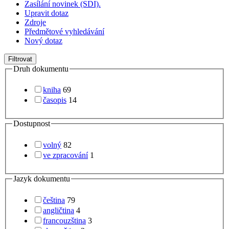
Zasílání novinek (SDI).
Upravit dotaz
Zdroje
Předmětové vyhledávání
Nový dotaz
Filtrovat
Druh dokumentu
kniha
69
časopis
14
Dostupnost
volný
82
ve zpracování
1
Jazyk dokumentu
čeština
79
angličtina
4
francouzština
3