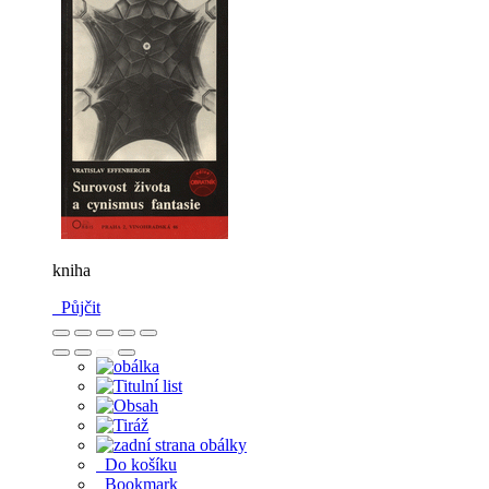
kniha
Půjčit
Do košíku
Bookmark