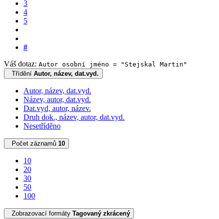
3
4
5
#
Váš dotaz:
Autor osobní jméno = "Stejskal Martin"
Třídění
Autor, název, dat.vyd.
Autor, název, dat.vyd.
Název, autor, dat.vyd.
Dat.vyd, autor, název.
Druh dok., název, autor, dat.vyd.
Nesetříděno
Počet záznamů
10
10
20
30
50
100
Zobrazovací formáty
Tagovaný zkrácený