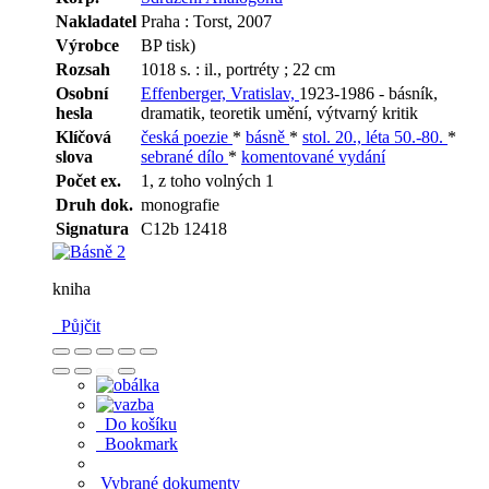
Nakladatel
Praha : Torst, 2007
Výrobce
BP tisk)
Rozsah
1018 s. : il., portréty ; 22 cm
Osobní
Effenberger, Vratislav,
1923-1986 - básník,
hesla
dramatik, teoretik umění, výtvarný kritik
Klíčová
česká poezie
*
básně
*
stol. 20., léta 50.-80.
*
slova
sebrané dílo
*
komentované vydání
Počet ex.
1, z toho volných 1
Druh dok.
monografie
Signatura
C12b 12418
kniha
Půjčit
Do košíku
Bookmark
Vybrané dokumenty