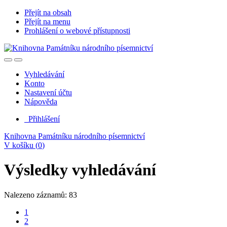
Přejít na obsah
Přejít na menu
Prohlášení o webové přístupnosti
Vyhledávání
Konto
Nastavení účtu
Nápověda
Přihlášení
Knihovna Památníku národního písemnictví
V košíku (
0
)
Výsledky vyhledávání
Nalezeno záznamů: 83
1
2