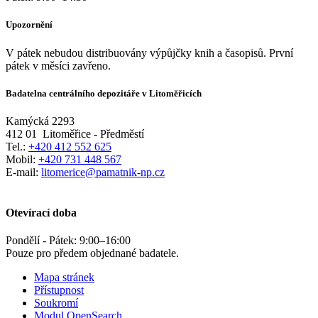
Upozornění
V pátek nebudou distribuovány výpůjčky knih a časopisů. První
pátek v měsíci zavřeno.
Badatelna centrálního depozitáře v Litoměřicích
Kamýcká 2293
412 01
Litoměřice - Předměstí
Tel.:
+420 412 552 625
Mobil:
+420 731 448 567
E-mail:
litomerice@pamatnik-np.cz
Otevírací doba
Pondělí - Pátek:
9:00
–
16:00
Pouze pro předem objednané badatele.
Mapa stránek
Přístupnost
Soukromí
Modul OpenSearch