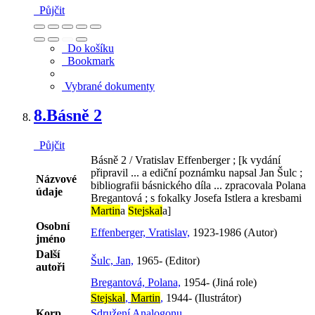
Půjčit
Do košíku
Bookmark
Vybrané dokumenty
8.
Básně 2
Půjčit
Básně 2 / Vratislav Effenberger ; [k vydání
připravil ... a ediční poznámku napsal Jan Šulc ;
Názvové
bibliografii básnického díla ... zpracovala Polana
údaje
Bregantová ; s fokalky Josefa Istlera a kresbami
Martin
a
Stejskal
a]
Osobní
Effenberger, Vratislav,
1923-1986 (Autor)
jméno
Další
Šulc, Jan,
1965- (Editor)
autoři
Bregantová, Polana,
1954- (Jiná role)
Stejskal
,
Martin
,
1944- (Ilustrátor)
Korp.
Sdružení Analogonu