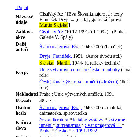
Půjčit
Císařský řez / [Eva Škvankmajerová ; texty
Názvové
František Dryje ... [et al.] ; grafická úprava
údaje
Martin Stejskal
]
Záhlaví-
Císařský řez
(16.12.1991-5.1.1992) : (Praha,
akce
Galerie V. Špály)
Další
Švankmajerová, Eva,
1940-2005 (Umělec)
autoři
Dryje, František,
1951- (Autor úvodu atd.)
Stejskal
,
Martin
,
1944- (Grafický technik)
Unie výtvarných umělců České republiky
(Jiná
Korp.
role)
Český fond výtvarných umění (sdružení)
(Jiná
role)
Nakladatel
Praha : Unie výtvarných umělců, 1991
Rozsah
48 s. : il.
Osobní
Švankmajerová, Eva,
1940-2005 - malířka,
hesla
animátorka, spisovatelka
česká literatura
*
katalog výstavy
*
výtvarné
Klíčová
umění
*
surrealismus
*
Švankmajerová E.
*
slova
Praha
*
Česko
*
r. 1991-1992