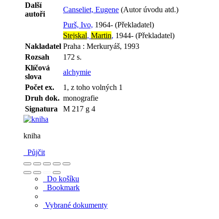
Další
Canseliet, Eugene
(Autor úvodu atd.)
autoři
Purš, Ivo,
1964- (Překladatel)
Stejskal
,
Martin
,
1944- (Překladatel)
Nakladatel
Praha : Merkuryáš, 1993
Rozsah
172 s.
Klíčová
alchymie
slova
Počet ex.
1, z toho volných 1
Druh dok.
monografie
Signatura
M 217 g 4
kniha
Půjčit
Do košíku
Bookmark
Vybrané dokumenty