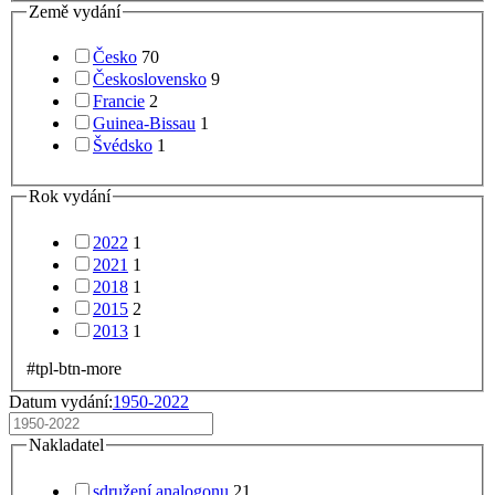
Země vydání
Česko
70
Československo
9
Francie
2
Guinea-Bissau
1
Švédsko
1
Rok vydání
2022
1
2021
1
2018
1
2015
2
2013
1
#tpl-btn-more
Datum vydání:
1950-2022
Nakladatel
sdružení analogonu
21