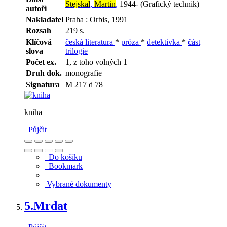
Stejskal
,
Martin
,
1944- (Grafický technik)
autoři
Nakladatel
Praha : Orbis, 1991
Rozsah
219 s.
Klíčová
česká literatura
*
próza
*
detektivka
*
část
slova
trilogie
Počet ex.
1, z toho volných 1
Druh dok.
monografie
Signatura
M 217 d 78
kniha
Půjčit
Do košíku
Bookmark
Vybrané dokumenty
5.
Mrdat