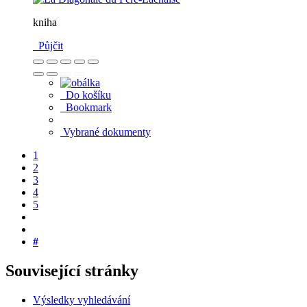
kniha
Půjčit
Do košíku
Bookmark
Vybrané dokumenty
1
2
3
4
5
#
Související stránky
Výsledky vyhledávání