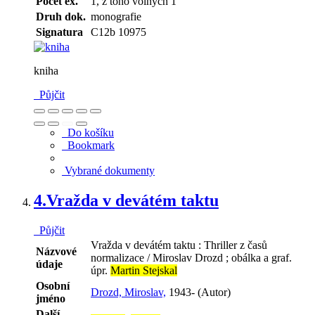
Počet ex.
1, z toho volných 1
Druh dok.
monografie
Signatura
C12b 10975
kniha
Půjčit
Do košíku
Bookmark
Vybrané dokumenty
4.
Vražda v devátém taktu
Půjčit
Vražda v devátém taktu : Thriller z časů
Názvové
normalizace / Miroslav Drozd ; obálka a graf.
údaje
úpr.
Martin Stejskal
Osobní
Drozd, Miroslav,
1943- (Autor)
jméno
Další