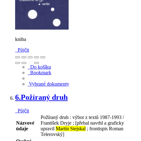
kniha
Půjčit
Do košíku
Bookmark
Vybrané dokumenty
6.
Požíraný druh
Půjčit
Požíraný druh : výbor z textů 1987-1993 /
Názvové
František Dryje ; [přebal navrhl a graficky
údaje
upravil
Martin Stejskal
; frontispis Roman
Telerovský]