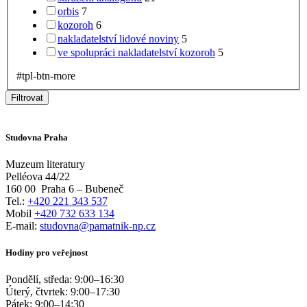
orbis
7
kozoroh
6
nakladatelství lidové noviny
5
ve spolupráci nakladatelství kozoroh
5
#tpl-btn-more
Filtrovat
Studovna Praha
Muzeum literatury
Pelléova 44/22
160 00
Praha 6 – Bubeneč
Tel.:
+420 221 343 537
Mobil
+420 732 633 134
E-mail:
studovna@pamatnik-np.cz
Hodiny pro veřejnost
Pondělí, středa:
9:00
–
16:30
Úterý, čtvrtek:
9:00
–
17:30
Pátek:
9:00
–
14:30