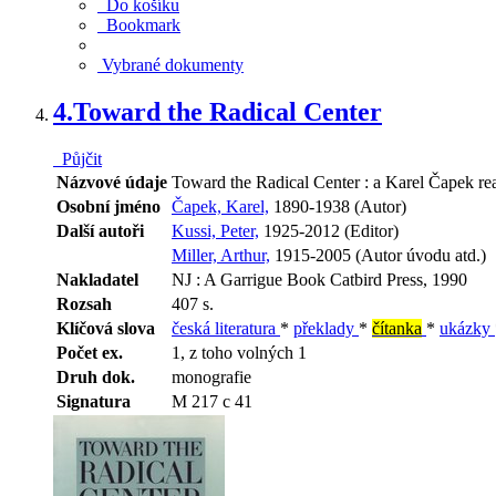
Do košíku
Bookmark
Vybrané dokumenty
4.
Toward the Radical Center
Půjčit
Názvové údaje
Toward the Radical Center : a Karel Čapek rea
Osobní jméno
Čapek, Karel,
1890-1938 (Autor)
Další autoři
Kussi, Peter,
1925-2012 (Editor)
Miller, Arthur,
1915-2005 (Autor úvodu atd.)
Nakladatel
NJ : A Garrigue Book Catbird Press, 1990
Rozsah
407 s.
Klíčová slova
česká literatura
*
překlady
*
čítanka
*
ukázky
Počet ex.
1, z toho volných 1
Druh dok.
monografie
Signatura
M 217 c 41