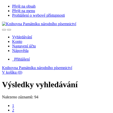
Přejít na obsah
Přejít na menu
Prohlášení o webové přístupnosti
Vyhledávání
Konto
Nastavení účtu
Nápověda
Přihlášení
Knihovna Památníku národního písemnictví
V košíku (
0
)
Výsledky vyhledávání
Nalezeno záznamů: 94
1
2