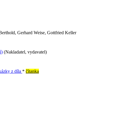
 Berthold, Gerhard Weise, Gottfried Keller
í)
(Nakladatel, vydavatel)
kázky z díla
*
čítanka