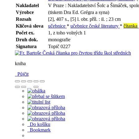
Nakladatel
V Praze : Nakladatelství Šolc a Šimáček, spole
Výrobce
(tiskem Dra Ed. Grégra a syna)
Rozsah
[2], 407 s., [5] l. obr. příl. : il. ; 23 cm
Klíčová slova
učebnice
*
učebnice české literatury
*
čítanka
Počet ex.
1, z toho volných 1
Druh dok.
monografie
Signatura
Topič 0227
kniha
Půjčit
Do košíku
Bookmark