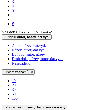
3
4
5
#
Váš dotaz:
Hesla = "čítanka"
Třídění
Autor, název, dat.vyd.
Autor, název, dat.vyd.
Název, autor, dat.vyd.
Dat.vyd, autor, název.
Druh dok., název, autor, dat.vyd.
Nesetříděno
Počet záznamů
10
10
20
30
50
100
Zobrazovací formáty
Tagovaný zkrácený