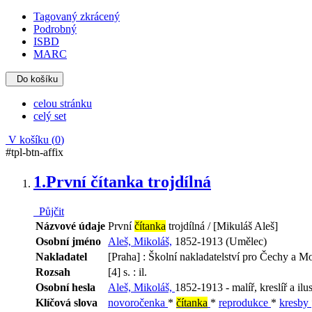
Tagovaný zkrácený
Podrobný
ISBD
MARC
Do košíku
celou stránku
celý set
V košíku (
0
)
#tpl-btn-affix
1.
První čítanka trojdílná
Půjčit
Názvové údaje
První
čítanka
trojdílná / [Mikuláš Aleš]
Osobní jméno
Aleš, Mikoláš,
1852-1913 (Umělec)
Nakladatel
[Praha] : Školní nakladatelství pro Čechy a M
Rozsah
[4] s. : il.
Osobní hesla
Aleš, Mikoláš,
1852-1913 - malíř, kreslíř a ilus
Klíčová slova
novoročenka
*
čítanka
*
reprodukce
*
kresby