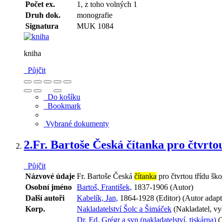
Počet ex.
1, z toho volných 1
Druh dok.
monografie
Signatura
MUK 1084
kniha
Půjčit
Do košíku
Bookmark
Vybrané dokumenty
2.
Fr. Bartoše Česká čítanka pro čtvrtou
Půjčit
Názvové údaje
Fr. Bartoše Česká
čítanka
pro čtvrtou třídu ško
Osobní jméno
Bartoš, František,
1837-1906 (Autor)
Další autoři
Kabelík, Jan,
1864-1928 (Editor) (Autor adapt
Korp.
Nakladatelství Šolc a Šimáček
(Nakladatel, vy
Dr. Ed. Grégr a syn (nakladatelství, tiskárna)
(