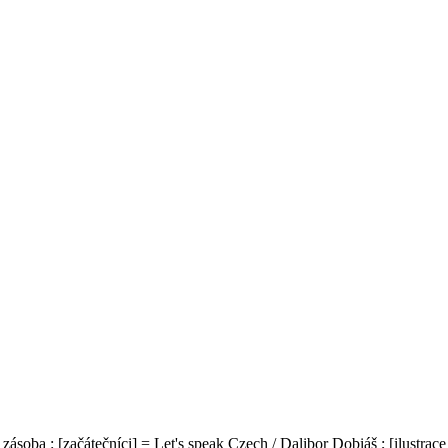
í zásoba : [začátečníci] = Let's speak Czech / Dalibor Dobiáš ; [ilustra