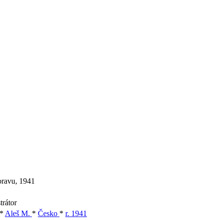
oravu, 1941
trátor
*
Aleš M.
*
Česko
*
r. 1941