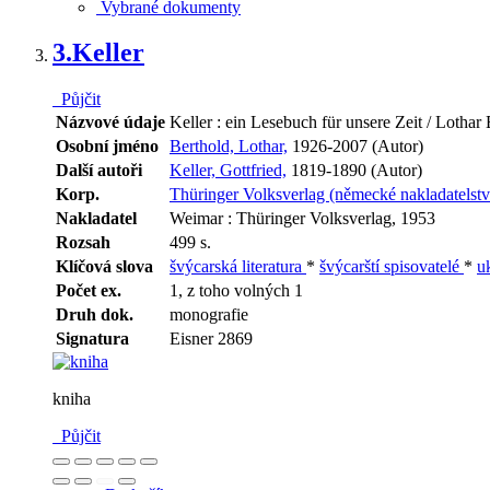
Vybrané dokumenty
3.
Keller
Půjčit
Názvové údaje
Keller : ein Lesebuch für unsere Zeit / Lothar
Osobní jméno
Berthold, Lothar,
1926-2007 (Autor)
Další autoři
Keller, Gottfried,
1819-1890 (Autor)
Korp.
Thüringer Volksverlag (německé nakladatelstv
Nakladatel
Weimar : Thüringer Volksverlag, 1953
Rozsah
499 s.
Klíčová slova
švýcarská literatura
*
švýcarští spisovatelé
*
u
Počet ex.
1, z toho volných 1
Druh dok.
monografie
Signatura
Eisner 2869
kniha
Půjčit