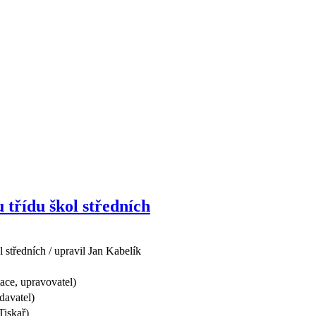
 třídu škol středních
l středních / upravil Jan Kabelík
ace, upravovatel)
davatel)
Tiskař)