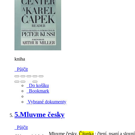
kniha
Půjčit
Do košíku
Bookmark
Vybrané dokumenty
5.
Mluvme česky
Půjčit
Mluvme česky.
Čítanka
: čtení, psaní a slovn