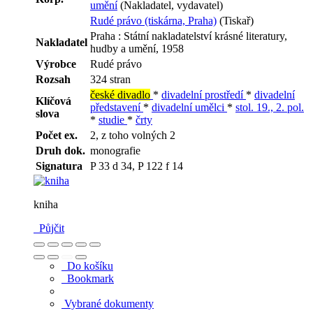
umění
(Nakladatel, vydavatel)
Rudé právo (tiskárna, Praha)
(Tiskař)
Praha : Státní nakladatelství krásné literatury,
Nakladatel
hudby a umění, 1958
Výrobce
Rudé právo
Rozsah
324 stran
české divadlo
*
divadelní prostředí
*
divadelní
Klíčová
představení
*
divadelní umělci
*
stol. 19., 2. pol.
slova
*
studie
*
črty
Počet ex.
2, z toho volných 2
Druh dok.
monografie
Signatura
P 33 d 34, P 122 f 14
kniha
Půjčit
Do košíku
Bookmark
Vybrané dokumenty