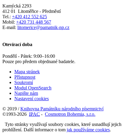
Kamýcká 2293
412 01
Litoměřice - Předměstí
Tel.:
+420 412 552 625
Mobil:
+420 731 448 567
E-mail:
litomerice@pamatnik-np.cz
Otevírací doba
Pondělí - Pátek:
9:00
–
16:00
Pouze pro předem objednané badatele.
Mapa stránek
Přístupnost
Soukromí
Modul OpenSearch
Napište nám
Nastavení cookies
© 2019 /
Knihovna Památníku národního písemnictví
©1993-2026
IPAC
-
Cosmotron Bohemia, s.r.o.
Tyto stránky využívají soubory cookies, které usnadňují jejich
prohlížení. Další informace o tom
jak používáme cookies
.