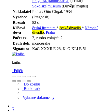
Pragotisk (knihtiskárna)
(Tiskař)
Sokolské museum
(Dřívější majitel)
Nakladatel
Praha : Otto Girgal, 1934
Výrobce
(Pragotisk)
Rozsah
82 s.
Klíčová
česká literatura
*
české divadlo
*
Národní
slova
divadlo
, Praha
Počet ex.
2, z toho volných 2
Druh dok.
monografie
Signatura
KaG XXXII E 28, KaG XLI B 51
kniha
Půjčit
Do košíku
Bookmark
Vybrané dokumenty
1
2