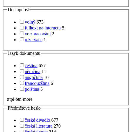
Dostupnost
volný
673
fulltext na internetu
5
ve zpracování
2
rezervace
1
Jazyk dokumentu
čeština
657
němčina
11
angličtina
10
francouzština
6
polština
5
#tpl-btn-more
Předmětové heslo
české divadlo
677
česká literatura
270
české drama
214