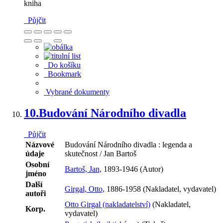
kniha
Půjčit
Do košíku
Bookmark
Vybrané dokumenty
10.
Budování Národního divadla
Půjčit
Názvové
Budování Národního divadla : legenda a
údaje
skutečnost / Jan Bartoš
Osobní
Bartoš, Jan,
1893-1946 (Autor)
jméno
Další
Girgal, Otto,
1886-1958 (Nakladatel, vydavatel)
autoři
Otto Girgal (nakladatelství)
(Nakladatel,
Korp.
vydavatel)