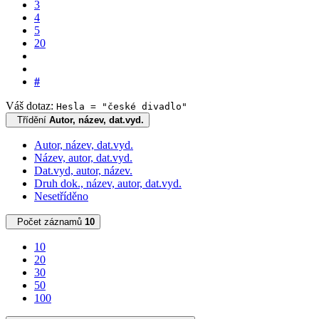
3
4
5
20
#
Váš dotaz:
Hesla = "české divadlo"
Třídění
Autor, název, dat.vyd.
Autor, název, dat.vyd.
Název, autor, dat.vyd.
Dat.vyd, autor, název.
Druh dok., název, autor, dat.vyd.
Nesetříděno
Počet záznamů
10
10
20
30
50
100