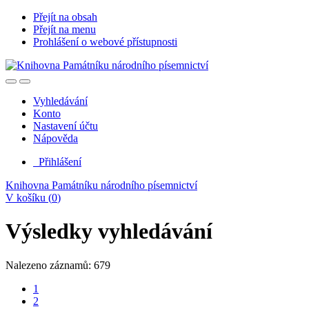
Přejít na obsah
Přejít na menu
Prohlášení o webové přístupnosti
Vyhledávání
Konto
Nastavení účtu
Nápověda
Přihlášení
Knihovna Památníku národního písemnictví
V košíku (
0
)
Výsledky vyhledávání
Nalezeno záznamů: 679
1
2