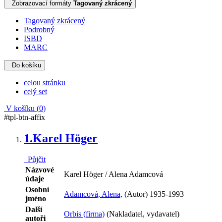
Zobrazovací formáty
Tagovaný zkrácený
Tagovaný zkrácený
Podrobný
ISBD
MARC
Do košíku
celou stránku
celý set
V košíku (
0
)
#tpl-btn-affix
1.
Karel Höger
Půjčit
Názvové
Karel Höger / Alena Adamcová
údaje
Osobní
Adamcová, Alena,
(Autor) 1935-1993
jméno
Další
Orbis (firma)
(Nakladatel, vydavatel)
autoři