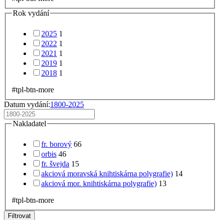
Rok vydání
2025
1
2022
1
2021
1
2019
1
2018
1
#tpl-btn-more
Datum vydání:
1800-2025
Nakladatel
fr. borový
66
orbis
46
fr. švejda
15
akciová moravská knihtiskárna polygrafie)
14
akciová mor. knihtiskárna polygrafie)
13
#tpl-btn-more
Filtrovat