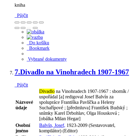
kniha
Půjčit
Do košíku
Bookmark
Vybrané dokumenty
7.
Divadlo na Vinohradech 1907-1967
Půjčit
Divadlo
na Vinohradech 1907-1967 : sborník /
uspořádal [a] redigoval Josef Balvín za
Názvové
spolupráce Františka Pavlíčka a Heleny
údaje
Suchařípové ; [předmluva] František Budský ;
snímky Karel Drbohlav, Olga Housková ;
[obálka Milan Hegar]
Osobní
Balvín, Josef,
1923-2009 (Sestavovatel,
jméno
kompilátor) (Editor)