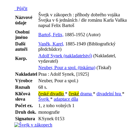
Půjčit
Švejk v zákopech : příhody dobrého vojáka
Názvové
Švejka v 6 jednáních / dle románu Karla Vaňka
údaje
napsal Felix Bartoš
Osobní
Bartoš, Felix,
1885-1952 (Autor)
jméno
Další
Vaněk, Karel,
1885-1949 (Bibliografický
autoři
předchůdce)
Adolf Synek (nakladatelství)
(Nakladatel,
Korp.
vydavatel)
Neuber, Pour a spol. (tiskárna)
(Tiskař)
Nakladatel
Praa : Adolf Synek, [1925]
Výrobce
Neuber, Pour a spol.)
Rozsah
68 s.
Klíčová
české divadlo
*
české
drama
*
divadelní hra
*
slova
Švejk
*
adaptace díla
Počet ex.
1, z toho volných 1
Druh dok.
monografie
Signatura
KSynek 0153