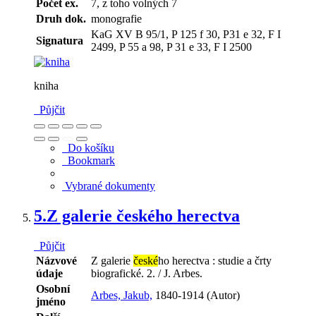
Počet ex.
7, z toho volných 7
Druh dok.
monografie
KaG XV B 95/1, P 125 f 30, P31 e 32, F I
Signatura
2499, P 55 a 98, P 31 e 33, F I 2500
kniha
Půjčit
Do košíku
Bookmark
Vybrané dokumenty
5.
Z galerie českého herectva
Půjčit
Názvové
Z galerie
české
ho herectva : studie a črty
údaje
biografické. 2. / J. Arbes.
Osobní
Arbes, Jakub,
1840-1914 (Autor)
jméno