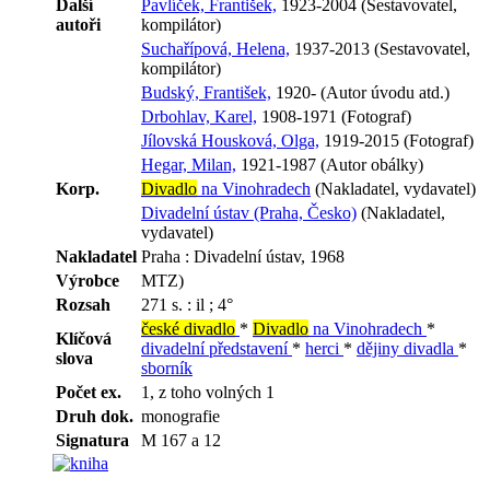
Další
Pavlíček, František,
1923-2004 (Sestavovatel,
autoři
kompilátor)
Suchařípová, Helena,
1937-2013 (Sestavovatel,
kompilátor)
Budský, František,
1920- (Autor úvodu atd.)
Drbohlav, Karel,
1908-1971 (Fotograf)
Jílovská Housková, Olga,
1919-2015 (Fotograf)
Hegar, Milan,
1921-1987 (Autor obálky)
Korp.
Divadlo
na Vinohradech
(Nakladatel, vydavatel)
Divadelní ústav (Praha, Česko)
(Nakladatel,
vydavatel)
Nakladatel
Praha : Divadelní ústav, 1968
Výrobce
MTZ)
Rozsah
271 s. : il ; 4°
české divadlo
*
Divadlo
na Vinohradech
*
Klíčová
divadelní představení
*
herci
*
dějiny divadla
*
slova
sborník
Počet ex.
1, z toho volných 1
Druh dok.
monografie
Signatura
M 167 a 12