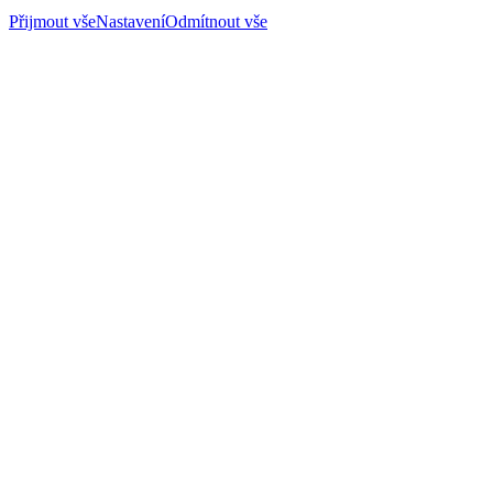
Přijmout vše
Nastavení
Odmítnout vše