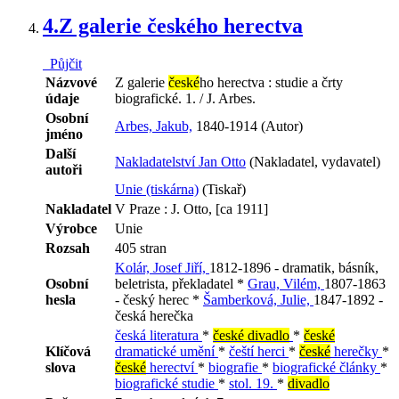
4.
Z galerie českého herectva
Půjčit
Názvové
Z galerie
české
ho herectva : studie a črty
údaje
biografické. 1. / J. Arbes.
Osobní
Arbes, Jakub,
1840-1914 (Autor)
jméno
Další
Nakladatelství Jan Otto
(Nakladatel, vydavatel)
autoři
Unie (tiskárna)
(Tiskař)
Nakladatel
V Praze : J. Otto, [ca 1911]
Výrobce
Unie
Rozsah
405 stran
Kolár, Josef Jiří,
1812-1896 - dramatik, básník,
Osobní
beletrista, překladatel *
Grau, Vilém,
1807-1863
hesla
- český herec *
Šamberková, Julie,
1847-1892 -
česká herečka
česká literatura
*
české divadlo
*
české
Klíčová
dramatické umění
*
čeští herci
*
české
herečky
*
slova
české
herectví
*
biografie
*
biografické články
*
biografické studie
*
stol. 19.
*
divadlo