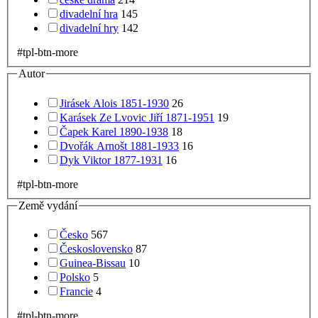
divadelní hra
145
divadelní hry
142
#tpl-btn-more
Autor
Jirásek Alois 1851-1930
26
Karásek Ze Lvovic Jiří 1871-1951
19
Čapek Karel 1890-1938
18
Dvořák Arnošt 1881-1933
16
Dyk Viktor 1877-1931
16
#tpl-btn-more
Země vydání
Česko
567
Československo
87
Guinea-Bissau
10
Polsko
5
Francie
4
#tpl-btn-more