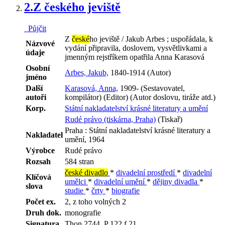
2.
Z českého jeviště
Půjčit
Z
české
ho jeviště / Jakub Arbes ; uspořádala, k
Názvové
vydání připravila, doslovem, vysvětlivkami a
údaje
jmenným rejstříkem opatřila Anna Karasová
Osobní
Arbes, Jakub,
1840-1914 (Autor)
jméno
Další
Karasová, Anna,
1909- (Sestavovatel,
autoři
kompilátor) (Editor) (Autor doslovu, tiráže atd.)
Korp.
Státní nakladatelství krásné literatury a umění
Rudé právo (tiskárna, Praha)
(Tiskař)
Praha : Státní nakladatelství krásné literatury a
Nakladatel
umění, 1964
Výrobce
Rudé právo
Rozsah
584 stran
české divadlo
*
divadelní prostředí
*
divadelní
Klíčová
umělci
*
divadelní umění
*
dějiny divadla
*
slova
studie
*
črty
*
biografie
Počet ex.
2, z toho volných 2
Druh dok.
monografie
Signatura
Thon 2744, P 122 f 21