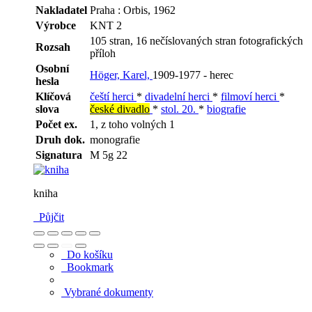
Nakladatel
Praha : Orbis, 1962
Výrobce
KNT 2
105 stran, 16 nečíslovaných stran fotografických
Rozsah
příloh
Osobní
Höger, Karel,
1909-1977 - herec
hesla
Klíčová
čeští herci
*
divadelní herci
*
filmoví herci
*
slova
české divadlo
*
stol. 20.
*
biografie
Počet ex.
1, z toho volných 1
Druh dok.
monografie
Signatura
M 5g 22
kniha
Půjčit
Do košíku
Bookmark
Vybrané dokumenty