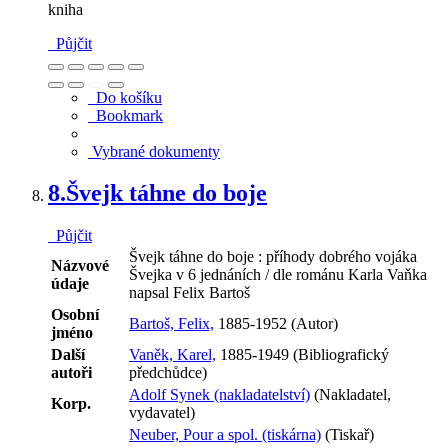
kniha
Půjčit
Do košíku
Bookmark
Vybrané dokumenty
8.
Švejk táhne do boje
Půjčit
Švejk táhne do boje : příhody dobrého vojáka
Názvové
Švejka v 6 jednáních / dle románu Karla Vaňka
údaje
napsal Felix Bartoš
Osobní
Bartoš, Felix,
1885-1952 (Autor)
jméno
Další
Vaněk, Karel,
1885-1949 (Bibliografický
autoři
předchůdce)
Adolf Synek (nakladatelství)
(Nakladatel,
Korp.
vydavatel)
Neuber, Pour a spol. (tiskárna)
(Tiskař)