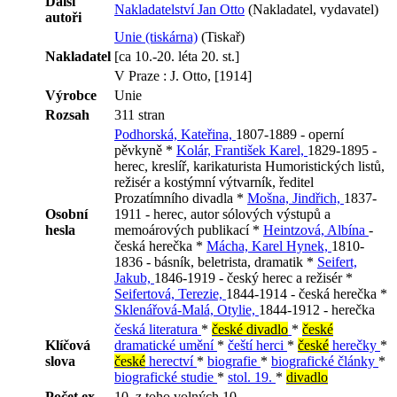
Další
Nakladatelství Jan Otto
(Nakladatel, vydavatel)
autoři
Unie (tiskárna)
(Tiskař)
Nakladatel
[ca 10.-20. léta 20. st.]
V Praze : J. Otto, [1914]
Výrobce
Unie
Rozsah
311 stran
Podhorská, Kateřina,
1807-1889 - operní
pěvkyně *
Kolár, František Karel,
1829-1895 -
herec, kreslíř, karikaturista Humoristických listů,
režisér a kostýmní výtvarník, ředitel
Prozatímního divadla *
Mošna, Jindřich,
1837-
Osobní
1911 - herec, autor sólových výstupů a
hesla
memoárových publikací *
Heintzová, Albína
-
česká herečka *
Mácha, Karel Hynek,
1810-
1836 - básník, beletrista, dramatik *
Seifert,
Jakub,
1846-1919 - český herec a režisér *
Seifertová, Terezie,
1844-1914 - česká herečka *
Sklenářová-Malá, Otylie,
1844-1912 - herečka
česká literatura
*
české divadlo
*
české
Klíčová
dramatické umění
*
čeští herci
*
české
herečky
*
slova
české
herectví
*
biografie
*
biografické články
*
biografické studie
*
stol. 19.
*
divadlo
Počet ex.
10, z toho volných 10