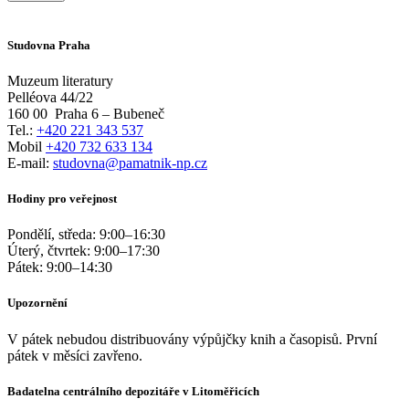
Studovna Praha
Muzeum literatury
Pelléova 44/22
160 00
Praha 6 – Bubeneč
Tel.:
+420 221 343 537
Mobil
+420 732 633 134
E-mail:
studovna@pamatnik-np.cz
Hodiny pro veřejnost
Pondělí, středa:
9:00
–
16:30
Úterý, čtvrtek:
9:00
–
17:30
Pátek:
9:00
–
14:30
Upozornění
V pátek nebudou distribuovány výpůjčky knih a časopisů. První
pátek v měsíci zavřeno.
Badatelna centrálního depozitáře v Litoměřicích