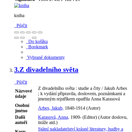
kniha
Půjčit
Do košíku
Bookmark
Vybrané dokumenty
3.
Z divadelního světa
Půjčit
Z divadelního světa : studie a črty / Jakub Arbes
Názvové
; k vydání připravila, doslovem, poznámkami a
údaje
jmenným rejstříkem opatřila Anna Karasová
Osobní
Arbes, Jakub,
1840-1914 (Autor)
jméno
Další
Karasová, Anna,
1909- (Editor) (Autor doslovu,
autoři
tiráže atd.)
Státní nakladatelství krásné literatury, hudby a
Korp.