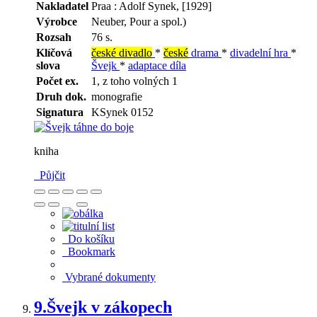
Nakladatel
Praa : Adolf Synek, [1929]
Výrobce
Neuber, Pour a spol.)
Rozsah
76 s.
Klíčová
české divadlo
*
české
drama
*
divadelní hra
*
slova
Švejk
*
adaptace díla
Počet ex.
1, z toho volných 1
Druh dok.
monografie
Signatura
KSynek 0152
kniha
Půjčit
Do košíku
Bookmark
Vybrané dokumenty
9.
Švejk v zákopech