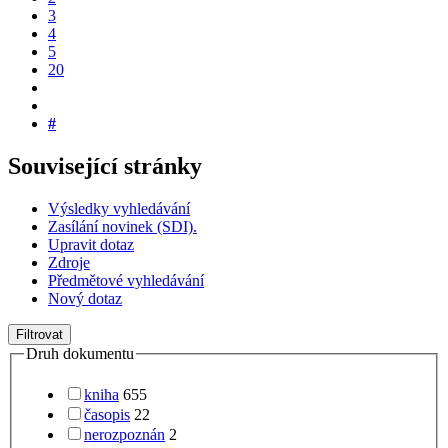
3
4
5
20
#
Související stránky
Výsledky vyhledávání
Zasílání novinek (SDI).
Upravit dotaz
Zdroje
Předmětové vyhledávání
Nový dotaz
Filtrovat
Druh dokumentu
kniha
655
časopis
22
nerozpoznán
2