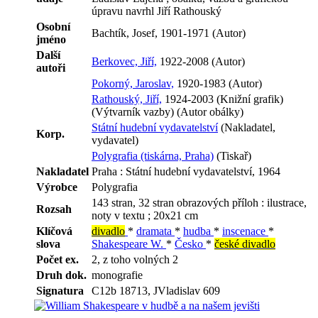
úpravu navrhl Jiří Rathouský
Osobní
Bachtík, Josef, 1901-1971 (Autor)
jméno
Další
Berkovec, Jiří,
1922-2008 (Autor)
autoři
Pokorný, Jaroslav,
1920-1983 (Autor)
Rathouský, Jiří,
1924-2003 (Knižní grafik)
(Výtvarník vazby) (Autor obálky)
Státní hudební vydavatelství
(Nakladatel,
Korp.
vydavatel)
Polygrafia (tiskárna, Praha)
(Tiskař)
Nakladatel
Praha : Státní hudební vydavatelství, 1964
Výrobce
Polygrafia
143 stran, 32 stran obrazových příloh : ilustrace,
Rozsah
noty v textu ; 20x21 cm
Klíčová
divadlo
*
dramata
*
hudba
*
inscenace
*
slova
Shakespeare W.
*
Česko
*
české divadlo
Počet ex.
2, z toho volných 2
Druh dok.
monografie
Signatura
C12b 18713, JVladislav 609