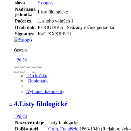
slova
časopisy
Nadřízená
Listy filologické
jednotka
Počet ex.
1, z toho volných 1
Druh dok.
PERIODIKA - Svázaný ročník periodika
Signatura
KaG XXXII B 11
časopis
Půjčit
Do košíku
Bookmark
Vybrané dokumenty
4.
Listy filologické
Půjčit
Názvové údaje
Listy filologické
Další autoři
Groh, František,
1863-1940 (Redaktor, výko