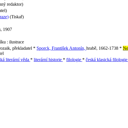
ný redaktor)
tel)
raze)
(Tiskař)
ů, 1907
ku : ilustrace
ozaik, překladatel *
Sporck, František Antonín,
hrabě, 1662-1738 *
Ne
tel
ká literární věda
*
literární historie
*
filologie
*
česká klasická filologi