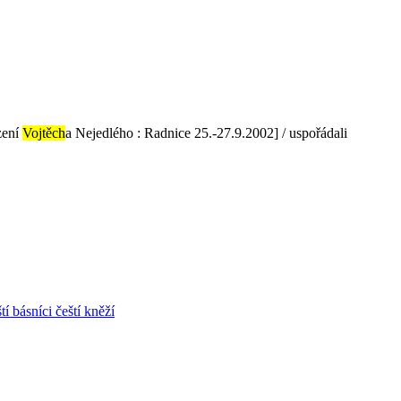
zení
Vojtěch
a Nejedlého : Radnice 25.-27.9.2002] / uspořádali
ští básníci
čeští kněží