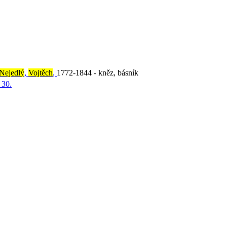
Nejedlý
,
Vojtěch
,
1772-1844 - kněz, básník
a 30.