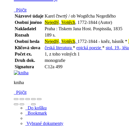
Půjčit
Názvové údaje
Karel čtwrtý / ob Wogtěcha Negedlého
Osobní jméno
Nejedlý
,
Vojtěch
,
1772-1844 (Autor)
Nakladatel
Praha : Tiskem Jana Host. Pospissila, 1835
Rozsah
189 s.
Osobní hesla
Nejedlý
,
Vojtěch
,
1772-1844 - kněz, básník *
Klíčová slova
česká literatura
*
epická poezie
*
stol. 19., lét
Počet ex.
1, z toho volných 1
Druh dok.
monografie
Signatura
C12a 499
kniha
Půjčit
Do košíku
Bookmark
Vybrané dokumenty