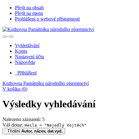
Přejít na obsah
Přejít na menu
Prohlášení o webové přístupnosti
Vyhledávání
Konto
Nastavení účtu
Nápověda
Přihlášení
Knihovna Památníku národního písemnictví
V košíku (
0
)
Výsledky vyhledávání
Nalezeno záznamů: 5
Váš dotaz:
Hesla = "Nejedlý Vojtěch"
Třídění
Autor, název, dat.vyd.