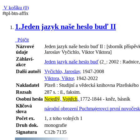
V košíku (
0
)
#tpl-btn-affix
1.
Jeden jazyk naše heslo buď II
Půjčit
Názvové
Jeden jazyk naše heslo buď II : [sborník příspěv
údaje
Jaroslav Vyčichlo, Viktor Viktora]
Záhlaví-
Jeden jazyk naše heslo buď
(2_: 2002 : Radnice
akce
Další autoři
Vyčichlo, Jaroslav,
1947-2008
Viktora, Viktor,
1942-2022
Nakladatel
Plzeň : Studijní a vědecká knihovna Plzeňského 
Rozsah
287 s. : il., faksim.
Osobní hesla
Nejedlý
,
Vojtěch
,
1772-1844 - kněz, básník
Klíčová
národní obrození
Puchmajerovci
první novočesk
slova
Počet ex.
1, z toho volných 1
Druh dok.
monografie
Signatura
C12b 7135