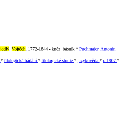
jedlý
,
Vojtěch
,
1772-1844 - kněz, básník *
Puchmajer, Antonín
e
*
filologická bádání
*
filologické studie
*
jazykověda
*
r. 1907
*