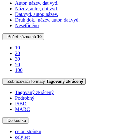
Autor, název, dat.vyd.
Název, autor, dat.vyd.
Dat.vyd, autor, název.
Druh dok., název, autor, dat.vyd.
Nesetříděno
Počet záznamů
10
10
20
30
50
100
Zobrazovací formáty
Tagovaný zkrácený
Tagovaný zkrácený
Podrobný
ISBD
MARC
Do košíku
celou stránku
celý set