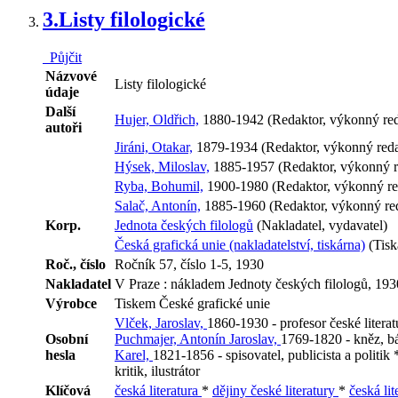
3.
Listy filologické
Půjčit
Názvové
Listy filologické
údaje
Další
Hujer, Oldřich,
1880-1942 (Redaktor, výkonný red
autoři
Jiráni, Otakar,
1879-1934 (Redaktor, výkonný reda
Hýsek, Miloslav,
1885-1957 (Redaktor, výkonný r
Ryba, Bohumil,
1900-1980 (Redaktor, výkonný re
Salač, Antonín,
1885-1960 (Redaktor, výkonný re
Korp.
Jednota českých filologů
(Nakladatel, vydavatel)
Česká grafická unie (nakladatelství, tiskárna)
(Tisk
Roč., číslo
Ročník 57, číslo 1-5, 1930
Nakladatel
V Praze : nákladem Jednoty českých filologů, 193
Výrobce
Tiskem České grafické unie
Vlček, Jaroslav,
1860-1930 - profesor české literat
Osobní
Puchmajer, Antonín Jaroslav,
1769-1820 - kněz, bá
hesla
Karel,
1821-1856 - spisovatel, publicista a politik
kritik, ilustrátor
Klíčová
česká literatura
*
dějiny české literatury
*
česká li