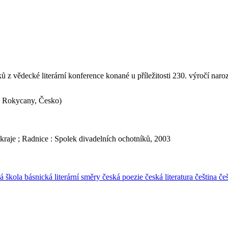
ků z vědecké literární konference konané u příležitosti 230. výročí naro
, Rokycany, Česko)
kraje ; Radnice : Spolek divadelních ochotníků, 2003
á škola básnická
literární směry
česká poezie
česká literatura
čeština
če