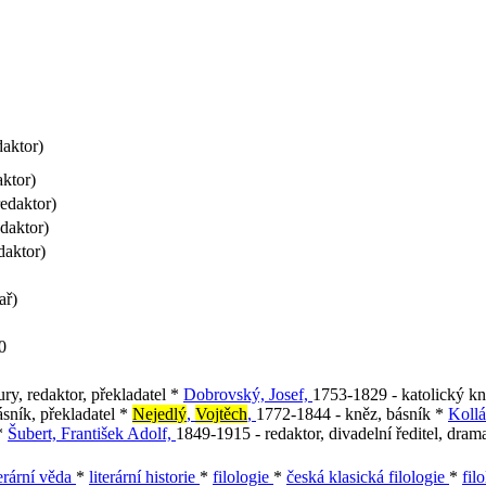
aktor)
ktor)
edaktor)
daktor)
daktor)
ař)
0
ury, redaktor, překladatel *
Dobrovský, Josef,
1753-1829 - katolický kněz
sník, překladatel *
Nejedlý
,
Vojtěch
,
1772-1844 - kněz, básník *
Kollá
 *
Šubert, František Adolf,
1849-1915 - redaktor, divadelní ředitel, dram
terární věda
*
literární historie
*
filologie
*
česká klasická filologie
*
fil