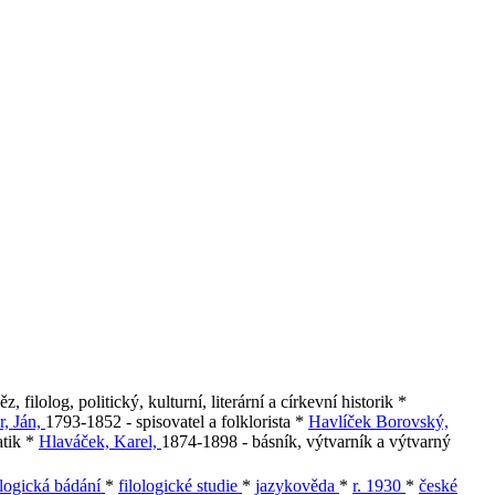
, filolog, politický, kulturní, literární a církevní historik *
r, Ján,
1793-1852 - spisovatel a folklorista *
Havlíček Borovský,
atik *
Hlaváček, Karel,
1874-1898 - básník, výtvarník a výtvarný
ologická bádání
*
filologické studie
*
jazykověda
*
r. 1930
*
české