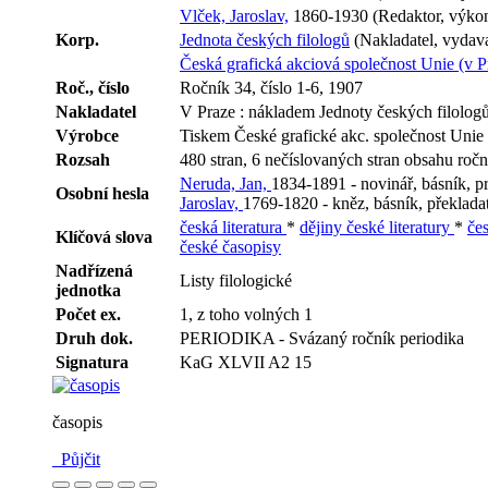
Vlček, Jaroslav,
1860-1930 (Redaktor, výkon
Korp.
Jednota českých filologů
(Nakladatel, vydava
Česká grafická akciová společnost Unie (v P
Roč., číslo
Ročník 34, číslo 1-6, 1907
Nakladatel
V Praze : nákladem Jednoty českých filolog
Výrobce
Tiskem České grafické akc. společnost Unie
Rozsah
480 stran, 6 nečíslovaných stran obsahu roční
Neruda, Jan,
1834-1891 - novinář, básník, pr
Osobní hesla
Jaroslav,
1769-1820 - kněz, básník, překlada
česká literatura
*
dějiny české literatury
*
čes
Klíčová slova
české časopisy
Nadřízená
Listy filologické
jednotka
Počet ex.
1, z toho volných 1
Druh dok.
PERIODIKA - Svázaný ročník periodika
Signatura
KaG XLVII A2 15
časopis
Půjčit