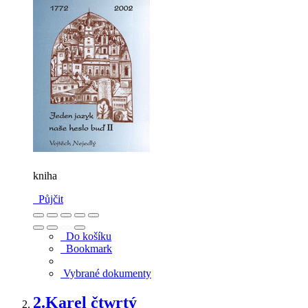
kniha
Půjčit
Do košíku
Bookmark
Vybrané dokumenty
2.
Karel čtwrtý