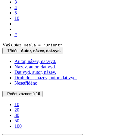
3
4
5
10
#
Váš dotaz:
Hesla = "Orient"
Třídění
Autor, název, dat.vyd.
Autor, název, dat.vyd.
Název, autor, dat.vyd.
Dat.vyd, autor, název.
Druh dok., název, autor, dat.vyd.
Nesetříděno
Počet záznamů
10
10
20
30
50
100