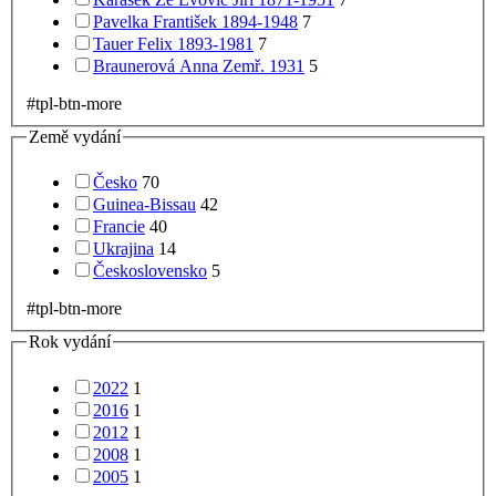
Pavelka František 1894-1948
7
Tauer Felix 1893-1981
7
Braunerová Anna Zemř. 1931
5
#tpl-btn-more
Země vydání
Česko
70
Guinea-Bissau
42
Francie
40
Ukrajina
14
Československo
5
#tpl-btn-more
Rok vydání
2022
1
2016
1
2012
1
2008
1
2005
1