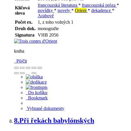
francouzská literatura
*
francouzská próza
*
Klíčová
povídky
*
novely
*
Orient
*
dekadence
*
slova
Arabové
Počet ex.
1, z toho volných 1
Druh dok.
monografie
Signatura
VHB 2056
kniha
Půjčit
Do košíku
Bookmark
Vybrané dokumenty
8.
Při řekách babylónských