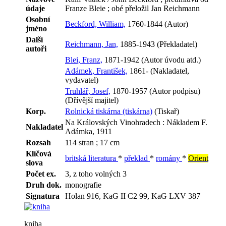
údaje
Franze Bleie ; obé přeložil Jan Reichmann
Osobní
Beckford, William,
1760-1844 (Autor)
jméno
Další
Reichmann, Jan,
1885-1943 (Překladatel)
autoři
Blei, Franz,
1871-1942 (Autor úvodu atd.)
Adámek, František,
1861- (Nakladatel,
vydavatel)
Truhlář, Josef,
1870-1957 (Autor podpisu)
(Dřívější majitel)
Korp.
Rolnická tiskárna (tiskárna)
(Tiskař)
Na Královských Vinohradech : Nákladem F.
Nakladatel
Adámka, 1911
Rozsah
114 stran ; 17 cm
Klíčová
britská literatura
*
překlad
*
romány
*
Orient
slova
Počet ex.
3, z toho volných 3
Druh dok.
monografie
Signatura
Holan 916, KaG II C2 99, KaG LXV 387
kniha