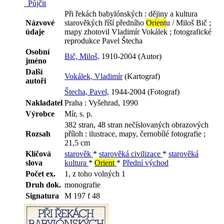
Půjčit
Při řekách babylónských : dějiny a kultura
Názvové
starověkých říší předního
Orient
u / Miloš Bič ;
údaje
mapy zhotovil Vladimír Vokálek ; fotografické
reprodukce Pavel Štecha
Osobní
Bič, Miloš,
1910-2004 (Autor)
jméno
Další
Vokálek, Vladimír
(Kartograf)
autoři
Štecha, Pavel,
1944-2004 (Fotograf)
Nakladatel
Praha : Vyšehrad, 1990
Výrobce
Mír, s. p.
382 stran, 48 stran nečíslovaných obrazových
Rozsah
příloh : ilustrace, mapy, černobílé fotografie ;
21,5 cm
Klíčová
starověk
*
starověká civilizace
*
starověká
slova
kultura
*
Orient
*
Přední východ
Počet ex.
1, z toho volných 1
Druh dok.
monografie
Signatura
M 197 f 48