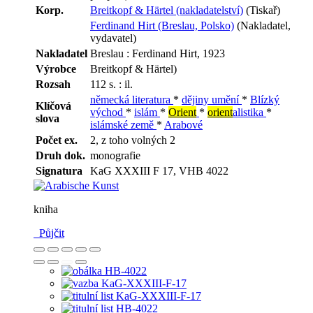
Korp.
Breitkopf & Härtel (nakladatelství)
(Tiskař)
Ferdinand Hirt (Breslau, Polsko)
(Nakladatel,
vydavatel)
Nakladatel
Breslau : Ferdinand Hirt, 1923
Výrobce
Breitkopf & Härtel)
Rozsah
112 s. : il.
německá literatura
*
dějiny umění
*
Blízký
Klíčová
východ
*
islám
*
Orient
*
orient
alistika
*
slova
islámské země
*
Arabové
Počet ex.
2, z toho volných 2
Druh dok.
monografie
Signatura
KaG XXXIII F 17, VHB 4022
kniha
Půjčit