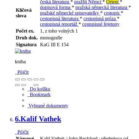
česká literatura
*
pražští Němci
*
Orient
*
dopisová forma
*
pražská německá literatura
*
Klíčová
pražské německé spisovatelky
*
cestopis
*
slova
cestopisná literatura
*
cestopisná próza
*
cestopisná reportáž
*
cestopisné fejetony
Počet ex.
1, z toho volných 1
Druh dok.
monografie
Signatura
KaG III E 154
kniha
Půjčit
Do košíku
Bookmark
Vybrané dokumenty
6.
Kalif Vathek
Půjčit
Názvové
Kalif Vathek / John Beckford ; předmluva od