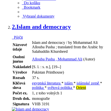
Do košíku
Bookmark
Vybrané dokumenty
2.
Islam and democracy
Půjčit
Islam and democracy / by Mohammad Ali
Názvové
Allouba Pasha ; translated from the Arabic by
údaje
Salahuddin Khursheed
Osobní
Allouba Pasha , Mohammad Ali
(Autor)
jméno
Nakladatel
[S. l. : s. n.], [19--]
Výrobce
Pakistan Printhouse)
Rozsah
37 s.
Klíčová
egyptská literatura
*
islám
*
islámské země
*
slova
politika
*
světová politika
*
Orient
Počet ex.
1, z toho volných 1
Druh dok.
monografie
Signatura
VHB 3191