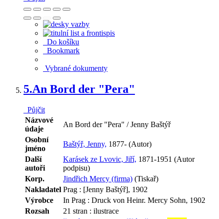
Do košíku
Bookmark
Vybrané dokumenty
5.
An Bord der "Pera"
Půjčit
Názvové
An Bord der "Pera" / Jenny Baštýř
údaje
Osobní
Baštýř, Jenny,
1877- (Autor)
jméno
Další
Karásek ze Lvovic, Jiří,
1871-1951 (Autor
autoři
podpisu)
Korp.
Jindřich Mercy (firma)
(Tiskař)
Nakladatel
Prag : [Jenny Baštýř], 1902
Výrobce
In Prag : Druck von Heinr. Mercy Sohn, 1902
Rozsah
21 stran : ilustrace