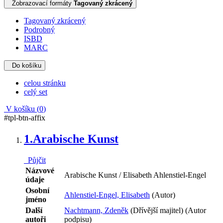
Zobrazovací formáty
Tagovaný zkrácený
Tagovaný zkrácený
Podrobný
ISBD
MARC
Do košíku
celou stránku
celý set
V košíku (
0
)
#tpl-btn-affix
1.
Arabische Kunst
Půjčit
Názvové
Arabische Kunst / Elisabeth Ahlenstiel-Engel
údaje
Osobní
Ahlenstiel-Engel, Elisabeth
(Autor)
jméno
Další
Nachtmann, Zdeněk
(Dřívější majitel) (Autor
autoři
podpisu)