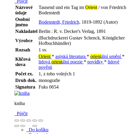
Půjčit
Názvové
Tausend und ein Tag im
Orient
/ von Friedrich
údaje
Bodenstedt
Osobní
Bodenstedt, Friedrich,
1819-1892 (Autor)
jméno
Nakladatel
Berlin : R. v. Decker's Verlag, 1891
(Buchdruckerei Gustav Schenck, Königlicher
Výrobce
Hofbuchhändler)
Rozsah
1 sv.
Orient
*
asijská literatura
*
orient
ální umění
*
Klíčová
lidová
orient
ální poezie
*
povídky
*
lidové
slova
pověsti
Počet ex.
1, z toho volných 1
Druh dok.
monografie
Signatura
Fuks 0654
kniha
Půjčit
Do košíku