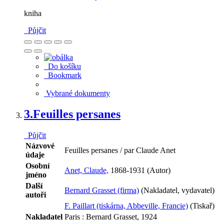
kniha
Půjčit
Do košíku
Bookmark
Vybrané dokumenty
3.
Feuilles persanes
Půjčit
Názvové
Feuilles persanes / par Claude Anet
údaje
Osobní
Anet, Claude,
1868-1931 (Autor)
jméno
Další
Bernard Grasset (firma)
(Nakladatel, vydavatel)
autoři
F. Paillart (tiskárna, Abbeville, Francie)
(Tiskař)
Nakladatel
Paris : Bernard Grasset, 1924