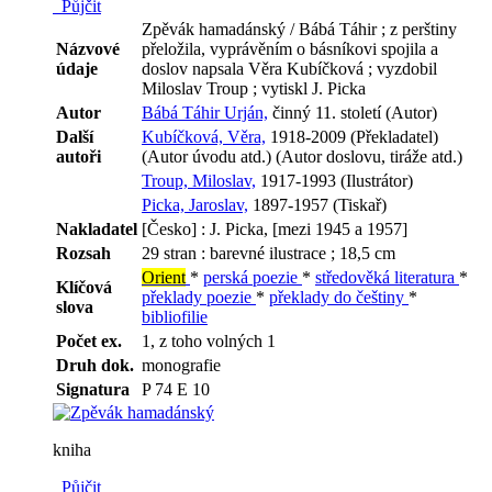
Půjčit
Zpěvák hamadánský / Bábá Táhir ; z perštiny
Názvové
přeložila, vyprávěním o básníkovi spojila a
údaje
doslov napsala Věra Kubíčková ; vyzdobil
Miloslav Troup ; vytiskl J. Picka
Autor
Bábá Táhir Urján,
činný 11. století (Autor)
Další
Kubíčková, Věra,
1918-2009 (Překladatel)
autoři
(Autor úvodu atd.) (Autor doslovu, tiráže atd.)
Troup, Miloslav,
1917-1993 (Ilustrátor)
Picka, Jaroslav,
1897-1957 (Tiskař)
Nakladatel
[Česko] : J. Picka, [mezi 1945 a 1957]
Rozsah
29 stran : barevné ilustrace ; 18,5 cm
Orient
*
perská poezie
*
středověká literatura
*
Klíčová
překlady poezie
*
překlady do češtiny
*
slova
bibliofilie
Počet ex.
1, z toho volných 1
Druh dok.
monografie
Signatura
P 74 E 10
kniha
Půjčit