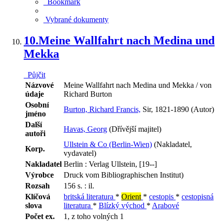
Bookmark
Vybrané dokumenty
10.
Meine Wallfahrt nach Medina und
Mekka
Půjčit
Názvové
Meine Wallfahrt nach Medina und Mekka / von
údaje
Richard Burton
Osobní
Burton, Richard Francis,
Sir, 1821-1890 (Autor)
jméno
Další
Havas, Georg
(Dřívější majitel)
autoři
Ullstein & Co (Berlin-Wien)
(Nakladatel,
Korp.
vydavatel)
Nakladatel
Berlin : Verlag Ullstein, [19--]
Výrobce
Druck vom Bibliographischen Institut)
Rozsah
156 s. : il.
Klíčová
britská literatura
*
Orient
*
cestopis
*
cestopisná
slova
literatura
*
Blízký východ
*
Arabové
Počet ex.
1, z toho volných 1