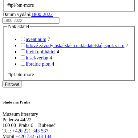
#tpl-btn-more
Datum vydání:
1800-2022
Nakladatel
aventinum
7
lidové závody tiskařské a nakladatelské, spol. s r. o
7
breitkopf härtel
4
insel-verlag
4
librairie plon
4
#tpl-btn-more
Filtrovat
Studovna Praha
Muzeum literatury
Pelléova 44/22
160 00
Praha 6 – Bubeneč
Tel.:
+420 221 343 537
Mobil
+420 732 633 134