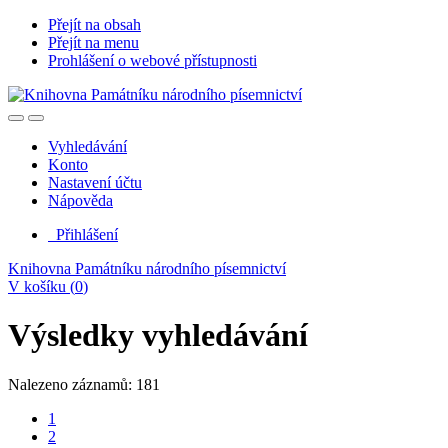
Přejít na obsah
Přejít na menu
Prohlášení o webové přístupnosti
Vyhledávání
Konto
Nastavení účtu
Nápověda
Přihlášení
Knihovna Památníku národního písemnictví
V košíku (
0
)
Výsledky vyhledávání
Nalezeno záznamů: 181
1
2