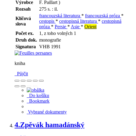
Výrobce
F. Paillart )
Rozsah
275 s. : il.
francouzská literatura
*
francouzská próza
*
Klíčová
cestopis
*
cestopisná literatura
*
cestopisná
slova
próza
*
Persie
*
Asie
*
Orient
Počet ex.
1, z toho volných 1
Druh dok.
monografie
Signatura
VHB 1991
kniha
Půjčit
Do košíku
Bookmark
Vybrané dokumenty
4.
Zpěvák hamadánský