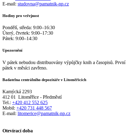
E-mail:
studovna@pamatnik-np.cz
Hodiny pro veřejnost
Pondělí, středa:
9:00
–
16:30
Úterý, čtvrtek:
9:00
–
17:30
Pátek:
9:00
–
14:30
Upozornění
V pátek nebudou distribuovány výpůjčky knih a časopisů. První
pátek v měsíci zavřeno.
Badatelna centrálního depozitáře v Litoměřicích
Kamýcká 2293
412 01
Litoměřice - Předměstí
Tel.:
+420 412 552 625
Mobil:
+420 731 448 567
E-mail:
litomerice@pamatnik-np.cz
Otevírací doba