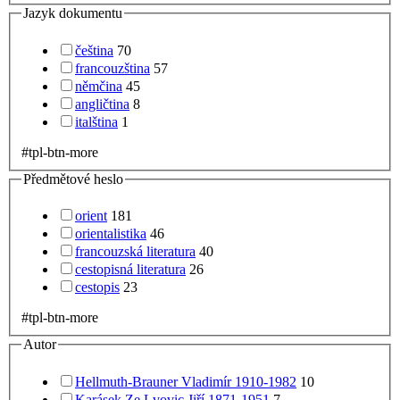
Jazyk dokumentu
čeština
70
francouzština
57
němčina
45
angličtina
8
italština
1
#tpl-btn-more
Předmětové heslo
orient
181
orientalistika
46
francouzská literatura
40
cestopisná literatura
26
cestopis
23
#tpl-btn-more
Autor
Hellmuth-Brauner Vladimír 1910-1982
10
Karásek Ze Lvovic Jiří 1871-1951
7