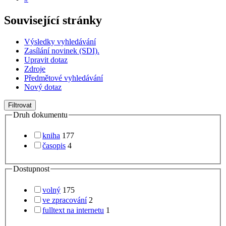
Související stránky
Výsledky vyhledávání
Zasílání novinek (SDI).
Upravit dotaz
Zdroje
Předmětové vyhledávání
Nový dotaz
Filtrovat
Druh dokumentu
kniha
177
časopis
4
Dostupnost
volný
175
ve zpracování
2
fulltext na internetu
1