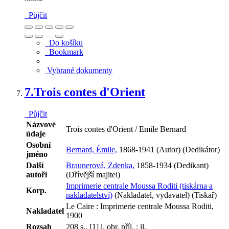
Půjčit
Do košíku
Bookmark
Vybrané dokumenty
7.
Trois contes d'Orient
Půjčit
Názvové
Trois contes d'Orient / Emile Bernard
údaje
Osobní
Bernard, Émile,
1868-1941 (Autor) (Dedikátor)
jméno
Další
Braunerová, Zdenka,
1858-1934 (Dedikant)
autoři
(Dřívější majitel)
Imprimerie centrale Moussa Roditi (tiskárna a
Korp.
nakladatelství)
(Nakladatel, vydavatel) (Tiskař)
Le Caire : Imprimerie centrale Moussa Roditi,
Nakladatel
1900
Rozsah
208 s., [1] l. obr. příl. : il.