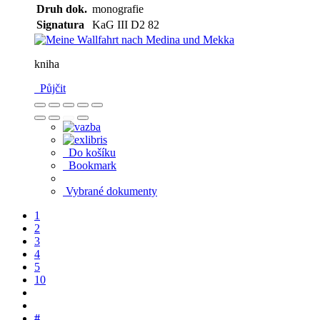
Druh dok.
monografie
Signatura
KaG III D2 82
kniha
Půjčit
Do košíku
Bookmark
Vybrané dokumenty
1
2
3
4
5
10
#