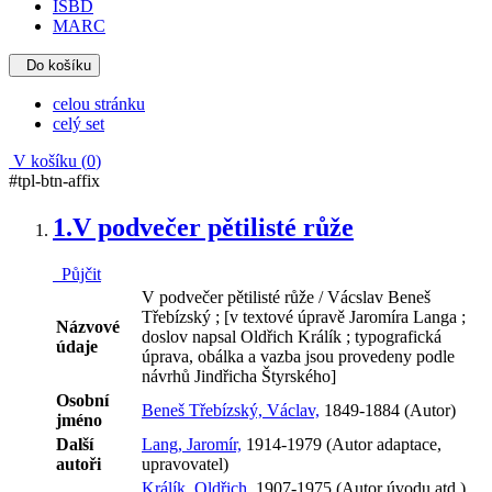
ISBD
MARC
Do košíku
celou stránku
celý set
V košíku (
0
)
#tpl-btn-affix
1.
V podvečer pětilisté růže
Půjčit
V podvečer pětilisté růže / Vácslav Beneš
Třebízský ; [v textové úpravě Jaromíra Langa ;
Názvové
doslov napsal Oldřich Králík ; typografická
údaje
úprava, obálka a vazba jsou provedeny podle
návrhů Jindřicha Štyrského]
Osobní
Beneš Třebízský, Václav,
1849-1884 (Autor)
jméno
Další
Lang, Jaromír,
1914-1979 (Autor adaptace,
autoři
upravovatel)
Králík, Oldřich,
1907-1975 (Autor úvodu atd.)