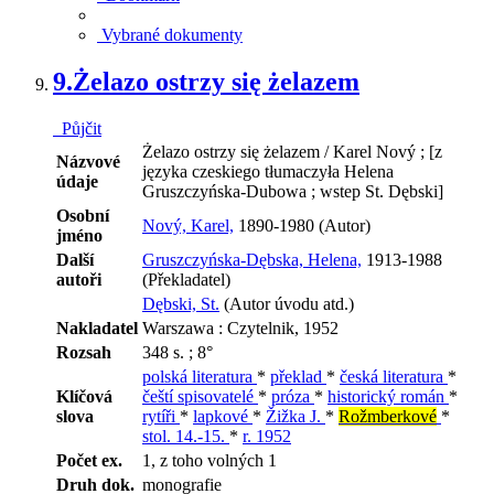
Vybrané dokumenty
9.
Żelazo ostrzy się żelazem
Půjčit
Żelazo ostrzy się żelazem / Karel Nový ; [z
Názvové
języka czeskiego tłumaczyła Helena
údaje
Gruszczyńska-Dubowa ; wstep St. Dębski]
Osobní
Nový, Karel,
1890-1980 (Autor)
jméno
Další
Gruszczyńska-Dębska, Helena,
1913-1988
autoři
(Překladatel)
Dębski, St.
(Autor úvodu atd.)
Nakladatel
Warszawa : Czytelnik, 1952
Rozsah
348 s. ; 8°
polská literatura
*
překlad
*
česká literatura
*
Klíčová
čeští spisovatelé
*
próza
*
historický román
*
slova
rytíři
*
lapkové
*
Žižka J.
*
Rožmberkové
*
stol. 14.-15.
*
r. 1952
Počet ex.
1, z toho volných 1
Druh dok.
monografie