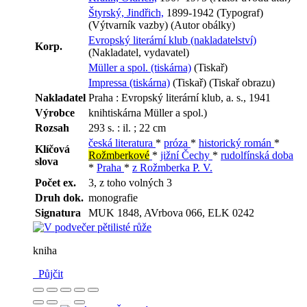
Štyrský, Jindřich,
1899-1942 (Typograf)
(Výtvarník vazby) (Autor obálky)
Evropský literární klub (nakladatelství)
Korp.
(Nakladatel, vydavatel)
Müller a spol. (tiskárna)
(Tiskař)
Impressa (tiskárna)
(Tiskař) (Tiskař obrazu)
Nakladatel
Praha : Evropský literární klub, a. s., 1941
Výrobce
knihtiskárna Müller a spol.)
Rozsah
293 s. : il. ; 22 cm
česká literatura
*
próza
*
historický román
*
Klíčová
Rožmberkové
*
jižní Čechy
*
rudolfínská doba
slova
*
Praha
*
z Rožmberka P. V.
Počet ex.
3, z toho volných 3
Druh dok.
monografie
Signatura
MUK 1848, AVrbova 066, ELK 0242
kniha
Půjčit