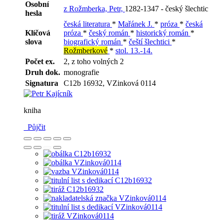
Osobní
z Rožmberka, Petr,
1282-1347 - český šlechtic
hesla
česká literatura
*
Mařánek J.
*
próza
*
česká
Klíčová
próza
*
český román
*
historický román
*
slova
biografický román
*
čeští šlechtici
*
Rožmberkové
*
stol. 13.-14.
Počet ex.
2, z toho volných 2
Druh dok.
monografie
Signatura
C12b 16932, VZinková 0114
kniha
Půjčit