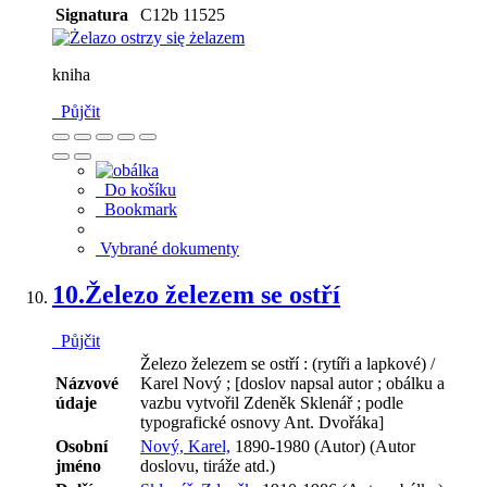
Signatura
C12b 11525
kniha
Půjčit
Do košíku
Bookmark
Vybrané dokumenty
10.
Železo železem se ostří
Půjčit
Železo železem se ostří : (rytíři a lapkové) /
Názvové
Karel Nový ; [doslov napsal autor ; obálku a
údaje
vazbu vytvořil Zdeněk Sklenář ; podle
typografické osnovy Ant. Dvořáka]
Osobní
Nový, Karel,
1890-1980 (Autor) (Autor
jméno
doslovu, tiráže atd.)