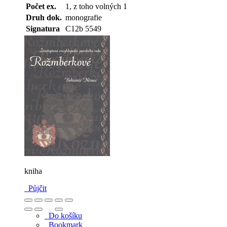
Počet ex.
1, z toho volných 1
Druh dok.
monografie
Signatura
C12b 5549
kniha
Půjčit
Do košíku
Bookmark