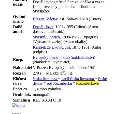
Dostál ; typografická úprava, obálka a vazba
údaje
jsou provedeny podle návrhu Jindřicha
Štyrského]
Osobní
Březan, Václav,
asi 1568-asi 1618 (Autor)
jméno
Další
Dostál, Josef,
1892-1955 (Editor) (Autor
autoři
doslovu, tiráže atd.)
Štyrský, Jindřich,
1899-1942 (Typograf)
(Výtvarník vazby) (Autor obálky)
Karásek ze Lvovic, Jiří,
1871-1951 (Autor
podpisu)
Evropský literární klub (nakladatelství)
Korp.
(Nakladatel, vydavatel)
Nakladatel
V Praze : Evropský literární klub, 1941
Rozsah
270 s., [6] l. obr. příl. : il.
Klíčová
česká literatura
*
starší česká literatura
*
české
slova
dějiny
*
rod Rožmberků
*
Rožmberkové
Počet ex.
1, z toho volných 1
Druh dok.
monografie
Signatura
KaG XXXI C 19