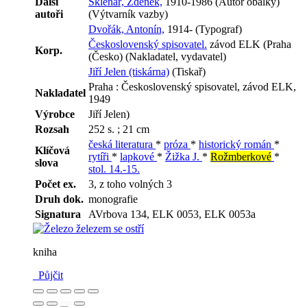
Další
Sklenář, Zdeněk,
1910-1986 (Autor obálky)
autoři
(Výtvarník vazby)
Dvořák, Antonín,
1914- (Typograf)
Československý spisovatel.
závod ELK (Praha
Korp.
(Česko) (Nakladatel, vydavatel)
Jiří Jelen (tiskárna)
(Tiskař)
Praha : Československý spisovatel, závod ELK,
Nakladatel
1949
Výrobce
Jiří Jelen)
Rozsah
252 s. ; 21 cm
česká literatura
*
próza
*
historický román
*
Klíčová
rytíři
*
lapkové
*
Žižka J.
*
Rožmberkové
*
slova
stol. 14.-15.
Počet ex.
3, z toho volných 3
Druh dok.
monografie
Signatura
AVrbova 134, ELK 0053, ELK 0053a
kniha
Půjčit