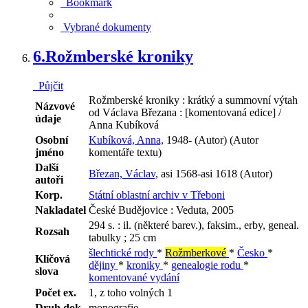
Bookmark
Vybrané dokumenty
6.
Rožmberské kroniky
Půjčit
Rožmberské kroniky : krátký a summovní výtah
Názvové
od Václava Březana : [komentovaná edice] /
údaje
Anna Kubíková
Osobní
Kubíková, Anna,
1948- (Autor) (Autor
jméno
komentáře textu)
Další
Březan, Václav,
asi 1568-asi 1618 (Autor)
autoři
Korp.
Státní oblastní archiv v Třeboni
Nakladatel
České Budějovice : Veduta, 2005
294 s. : il. (některé barev.), faksim., erby, geneal.
Rozsah
tabulky ; 25 cm
šlechtické rody
*
Rožmberkové
*
Česko
*
Klíčová
dějiny
*
kroniky
*
genealogie rodu
*
slova
komentované vydání
Počet ex.
1, z toho volných 1
Druh dok.
monografie