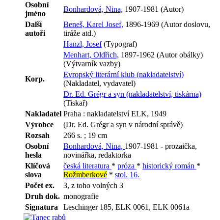
Osobní
Bonhardová, Nina,
1907-1981 (Autor)
jméno
Další
Beneš, Karel Josef,
1896-1969 (Autor doslovu,
autoři
tiráže atd.)
Hanzl, Josef
(Typograf)
Menhart, Oldřich,
1897-1962 (Autor obálky)
(Výtvarník vazby)
Evropský literární klub (nakladatelství)
Korp.
(Nakladatel, vydavatel)
Dr. Ed. Grégr a syn (nakladatelství, tiskárna)
(Tiskař)
Nakladatel
Praha : nakladatelství ELK, 1949
Výrobce
(Dr. Ed. Grégr a syn v národní správě)
Rozsah
266 s. ; 19 cm
Osobní
Bonhardová, Nina,
1907-1981 - prozaička,
hesla
novinářka, redaktorka
Klíčová
česká literatura
*
próza
*
historický román
*
slova
Rožmberkové
*
stol. 16.
Počet ex.
3, z toho volných 3
Druh dok.
monografie
Signatura
Leschinger 185, ELK 0061, ELK 0061a