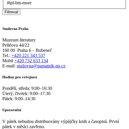
#tpl-btn-more
Filtrovat
Studovna Praha
Muzeum literatury
Pelléova 44/22
160 00
Praha 6 – Bubeneč
Tel.:
+420 221 343 537
Mobil
+420 732 633 134
E-mail:
studovna@pamatnik-np.cz
Hodiny pro veřejnost
Pondělí, středa:
9:00
–
16:30
Úterý, čtvrtek:
9:00
–
17:30
Pátek:
9:00
–
14:30
Upozornění
V pátek nebudou distribuovány výpůjčky knih a časopisů. První
pátek v měsíci zavřeno.