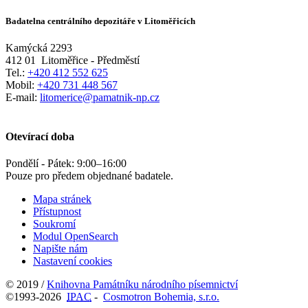
Badatelna centrálního depozitáře v Litoměřicích
Kamýcká 2293
412 01
Litoměřice - Předměstí
Tel.:
+420 412 552 625
Mobil:
+420 731 448 567
E-mail:
litomerice@pamatnik-np.cz
Otevírací doba
Pondělí - Pátek:
9:00
–
16:00
Pouze pro předem objednané badatele.
Mapa stránek
Přístupnost
Soukromí
Modul OpenSearch
Napište nám
Nastavení cookies
© 2019 /
Knihovna Památníku národního písemnictví
©1993-2026
IPAC
-
Cosmotron Bohemia, s.r.o.