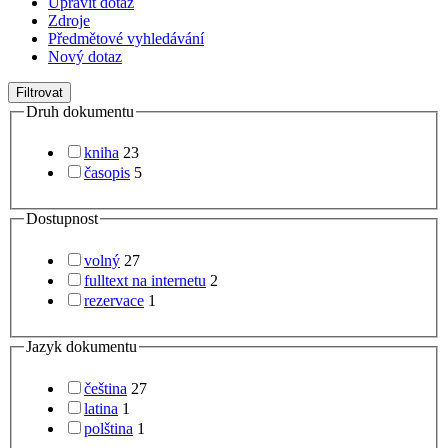
Upravit dotaz
Zdroje
Předmětové vyhledávání
Nový dotaz
Filtrovat
Druh dokumentu
kniha
23
časopis
5
Dostupnost
volný
27
fulltext na internetu
2
rezervace
1
Jazyk dokumentu
čeština
27
latina
1
polština
1