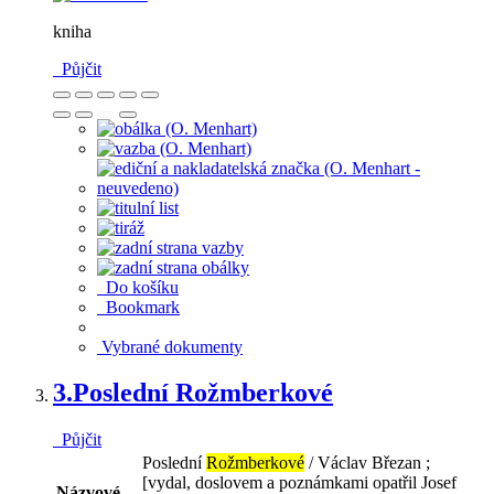
kniha
Půjčit
Do košíku
Bookmark
Vybrané dokumenty
3.
Poslední Rožmberkové
Půjčit
Poslední
Rožmberkové
/ Václav Březan ;
[vydal, doslovem a poznámkami opatřil Josef
Názvové