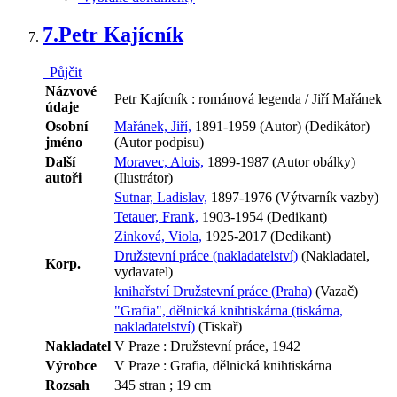
7.
Petr Kajícník
Půjčit
Názvové
Petr Kajícník : románová legenda / Jiří Mařánek
údaje
Osobní
Mařánek, Jiří,
1891-1959 (Autor) (Dedikátor)
jméno
(Autor podpisu)
Další
Moravec, Alois,
1899-1987 (Autor obálky)
autoři
(Ilustrátor)
Sutnar, Ladislav,
1897-1976 (Výtvarník vazby)
Tetauer, Frank,
1903-1954 (Dedikant)
Zinková, Viola,
1925-2017 (Dedikant)
Družstevní práce (nakladatelství)
(Nakladatel,
Korp.
vydavatel)
knihařství Družstevní práce (Praha)
(Vazač)
"Grafia", dělnická knihtiskárna (tiskárna,
nakladatelství)
(Tiskař)
Nakladatel
V Praze : Družstevní práce, 1942
Výrobce
V Praze : Grafia, dělnická knihtiskárna
Rozsah
345 stran ; 19 cm