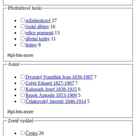
Předmětové heslo
rožmberkové
27
české dějiny
16
edice pramenů
13
úřední knihy
11
listiny
8
#tpl-btn-more
Autor
Dvorský František Ivan 1839-1907
7
Grégr Eduard 1827-1907
7
Kalousek Josef 1838-1915
6
Rezek Antonín 1853-1909
5
Čelakovský Jaromír 1846-1914
5
#tpl-btn-more
Země vydání
Česko
26