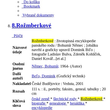
Do košíku
Bookmark
Vybrané dokumenty
8.
Rožmberkové
Půjčit
Rožmberkové
: životopisná encyklopedie
panského rodu / Bohumír Němec ; [obálku
Názvové
navrhl a graficky upravil Dominik Biľo ;
údaje
fotografie Ladislav Bulva, Zdeněk Kohlíček,
Daniel Kovář...[et al.]
Osobní
Němec, Bohumír,
1964- (Autor)
jméno
Další
Beľo, Dominik
(Grafický technik)
autoři
Nakladatel
České Budějovice : Veduta, 2001
111 s. : il., portréty, faksim., geneal. tabulky ; 20
Rozsah
cm
české země
*
šlechtické rody
*
Rožmberkové
*
Klíčová
biografie
*
genealogie
*
heraldika
*
slova
encyklopedie