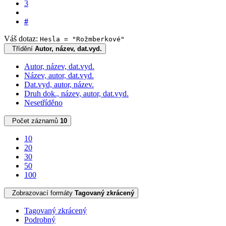
3
#
Váš dotaz:
Hesla = "Rožmberkové"
Třídění
Autor, název, dat.vyd.
Autor, název, dat.vyd.
Název, autor, dat.vyd.
Dat.vyd, autor, název.
Druh dok., název, autor, dat.vyd.
Nesetříděno
Počet záznamů
10
10
20
30
50
100
Zobrazovací formáty
Tagovaný zkrácený
Tagovaný zkrácený
Podrobný