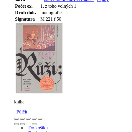
Počet ex.
1, z toho volných 1
Druh dok.
monografie
Signatura
M 221 f 50
kniha
Půjčit
Do košíku