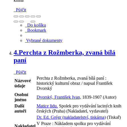
kniha
Půjčit
Do košíku
Bookmark
Vybrané dokumenty
4.
Perchta z Rožmberka, zvaná bílá
paní
Půjčit
Perchta z Rožmberka, zvaná bílá paní :
Názvové
historický kulturní obraz / napsal František
údaje
Dvorský
Osobní
Dvorský, František Ivan,
1839-1907 (Autor)
jméno
Další
Matice lidu.
Spolek pro vydávání laciných knih
autoři
českých (Praha) (Nakladatel, vydavatel)
Dr. Ed. Grégr (nakladatelství, tiskárna)
(Tiskař)
V Praze : Nákladem spolku pro vydávání
Nakladatel