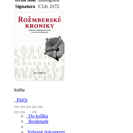
Signatura
C12c 2172
kniha
Půjčit
Do košíku
Bookmark
Vybrané dokumenty