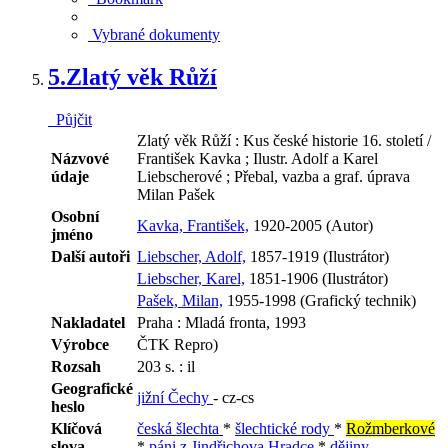
Vybrané dokumenty
5.
Zlatý věk Růží
Půjčit
Zlatý věk Růží : Kus české historie 16. století /
Názvové
František Kavka ; Ilustr. Adolf a Karel
údaje
Liebscherové ; Přebal, vazba a graf. úprava
Milan Pašek
Osobní
Kavka, František,
1920-2005 (Autor)
jméno
Další autoři
Liebscher, Adolf,
1857-1919 (Ilustrátor)
Liebscher, Karel,
1851-1906 (Ilustrátor)
Pašek, Milan,
1955-1998 (Grafický technik)
Nakladatel
Praha : Mladá fronta, 1993
Výrobce
ČTK Repro)
Rozsah
203 s. : il
Geografické
jižní Čechy
- cz-cs
heslo
Klíčová
česká šlechta
*
šlechtické rody
*
Rožmberkové
slova
*
páni z Jindřichova Hradce
*
dějiny