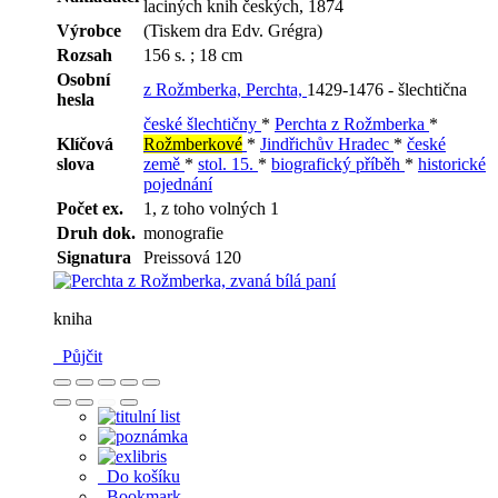
laciných knih českých, 1874
Výrobce
(Tiskem dra Edv. Grégra)
Rozsah
156 s. ; 18 cm
Osobní
z Rožmberka, Perchta,
1429-1476 - šlechtična
hesla
české šlechtičny
*
Perchta z Rožmberka
*
Klíčová
Rožmberkové
*
Jindřichův Hradec
*
české
slova
země
*
stol. 15.
*
biografický příběh
*
historické
pojednání
Počet ex.
1, z toho volných 1
Druh dok.
monografie
Signatura
Preissová 120
kniha
Půjčit
Do košíku
Bookmark