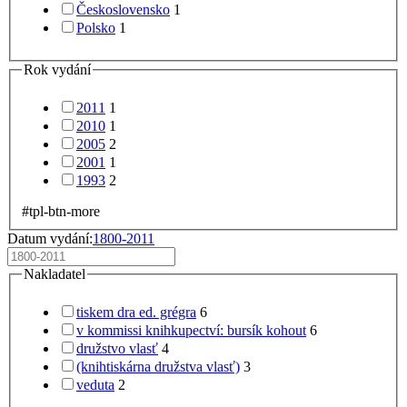
Československo
1
Polsko
1
Rok vydání
2011
1
2010
1
2005
2
2001
1
1993
2
#tpl-btn-more
Datum vydání:
1800-2011
Nakladatel
tiskem dra ed. grégra
6
v kommissi knihkupectví: bursík kohout
6
družstvo vlasť
4
(knihtiskárna družstva vlasť)
3
veduta
2