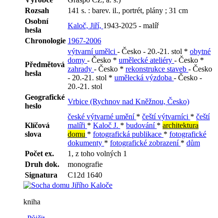
Rozsah
141 s. : barev. il., portrét, plány ; 31 cm
Osobní
Kaloč, Jiří,
1943-2025 - malíř
hesla
Chronologie
1967-2006
výtvarní umělci
- Česko - 20.-21. stol *
obytné
domy
- Česko *
umělecké ateliéry
- Česko *
Předmětová
zahrady
- Česko *
rekonstrukce staveb
- Česko
hesla
- 20.-21. stol *
umělecká výzdoba
- Česko -
20.-21. stol
Geografické
Vrbice (Rychnov nad Kněžnou, Česko)
heslo
české výtvarné umění
*
čeští výtvarníci
*
čeští
Klíčová
malíři
*
Kaloč J.
*
budování
*
architektura
slova
domu
*
fotografická publikace
*
fotografické
dokumenty
*
fotografické zobrazení
*
dům
Počet ex.
1, z toho volných 1
Druh dok.
monografie
Signatura
C12d 1640
kniha