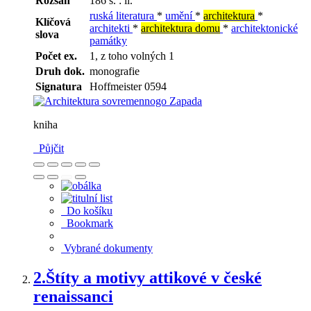
Rozsah
186 s. : il.
ruská literatura
*
umění
*
architektura
*
Klíčová
architekti
*
architektura domu
*
architektonické
slova
památky
Počet ex.
1, z toho volných 1
Druh dok.
monografie
Signatura
Hoffmeister 0594
kniha
Půjčit
Do košíku
Bookmark
Vybrané dokumenty
2.
Štíty a motivy attikové v české
renaissanci