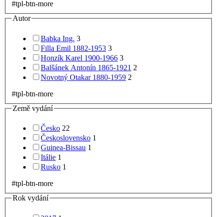
#tpl-btn-more
Autor
Babka Ing.
3
Filla Emil 1882-1953
3
Honzík Karel 1900-1966
3
Balšánek Antonín 1865-1921
2
Novotný Otakar 1880-1959
2
#tpl-btn-more
Země vydání
Česko
22
Československo
1
Guinea-Bissau
1
Itálie
1
Rusko
1
#tpl-btn-more
Rok vydání