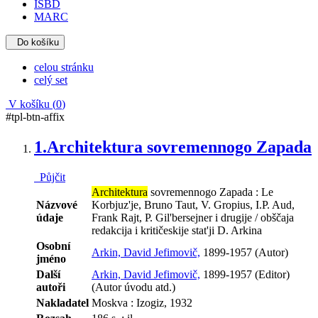
ISBD
MARC
Do košíku
celou stránku
celý set
V košíku (
0
)
#tpl-btn-affix
1.
Architektura sovremennogo Zapada
Půjčit
Architektura
sovremennogo Zapada : Le
Názvové
Korbjuz'je, Bruno Taut, V. Gropius, I.P. Aud,
údaje
Frank Rajt, P. Gil'bersejner i drugije / obščaja
redakcija i kritičeskije stat'ji D. Arkina
Osobní
Arkin, David Jefimovič,
1899-1957 (Autor)
jméno
Další
Arkin, David Jefimovič,
1899-1957 (Editor)
autoři
(Autor úvodu atd.)
Nakladatel
Moskva : Izogiz, 1932