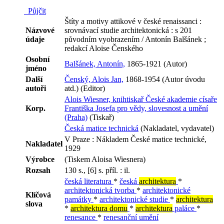
Půjčit
Štíty a motivy attikové v české renaissanci :
Názvové
srovnávací studie architektonická : s 201
údaje
původním vyobrazením / Antonín Balšánek ;
redakcí Aloise Čenského
Osobní
Balšánek, Antonín,
1865-1921 (Autor)
jméno
Další
Čenský, Alois Jan,
1868-1954 (Autor úvodu
autoři
atd.) (Editor)
Alois Wiesner, knihtiskař České akademie císaře
Korp.
Františka Josefa pro vědy, slovesnost a umění
(Praha)
(Tiskař)
Česká matice technická
(Nakladatel, vydavatel)
V Praze : Nákladem České matice technické,
Nakladatel
1929
Výrobce
(Tiskem Aloisa Wiesnera)
Rozsah
130 s., [6] s. příl. : il.
česká literatura
*
česká
architektura
*
architektonická tvorba
*
architektonické
Klíčová
památky
*
architektonické studie
*
architektura
slova
*
architektura domu
*
architektura
paláce
*
renesance
*
renesanční umění