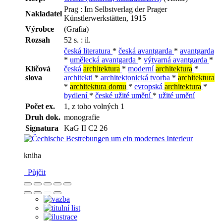
Prag : Im Selbstverlag der Prager
Nakladatel
Künstlerwerkstätten, 1915
Výrobce
(Grafia)
Rozsah
52 s. : il.
česká literatura
*
česká avantgarda
*
avantgarda
*
umělecká avantgarda
*
výtvarná avantgarda
*
Klíčová
česká
architektura
*
moderní
architektura
*
slova
architekti
*
architektonická tvorba
*
architektura
*
architektura domu
*
evropská
architektura
*
bydlení
*
české užité umění
*
užité umění
Počet ex.
1, z toho volných 1
Druh dok.
monografie
Signatura
KaG II C2 26
kniha
Půjčit