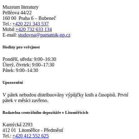
Muzeum literatury
Pelléova 44/22
160 00
Praha 6 – Bubeneč
Tel.:
+420 221 343 537
Mobil
+420 732 633 134
E-mail:
studovna@pamatnik-np.cz
Hodiny pro veřejnost
Pondělí, středa:
9:00
–
16:30
Úterý, čtvrtek:
9:00
–
17:30
Pátek:
9:00
–
14:30
Upozornění
V pátek nebudou distribuovány výpůjčky knih a časopisů. První
pátek v měsíci zavřeno.
Badatelna centrálního depozitáře v Litoměřicích
Kamýcká 2293
412 01
Litoměřice - Předměstí
Tel.:
+420 412 552 625