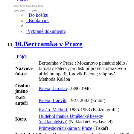
Do košíku
Bookmark
Vybrané dokumenty
10.
Bertramka v Praze
Půjčit
Bertramka v Praze : Mozartovo památné sídlo /
Názvové
Jaroslav Patera ; pro tisk připravil a obrazovou
údaje
přílohou opatřil Ludvík Patera ; v úpravě
Methoda Kalába
Osobní
Patera, Jaroslav,
1880-1946
jméno
Další
Patera, Ludvík,
1927-2003 (Editor)
autoři
Kaláb, Method,
1885-1963 (Knižní grafik)
Hudební matice Umělecké besedy
Korp.
(nakladatelství)
(Nakladatel, vydavatel)
Průmyslová tiskárna v Praze
(Tiskař)