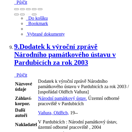
Půjčit
Do košíku
Bookmark
Vybrané dokumenty
9.
Dodatek k výroční zprávě
Národního památkového ústavu v
Pardubicích za rok 2003
Půjčit
Dodatek k výroční zprávě Národního
Názvové
památkového ústavu v Pardubicích za rok 2003 /
údaje
[uspořádal Oldřich Vaňura]
Záhlaví-
Národní památkový ústav.
Územní odborné
korpor.
pracoviště v Pardubicích
Další
Vaňura, Oldřich,
19--
autoři
V Pardubicích : Národní památkový ústav,
Nakladatel
územní odborné pracoviště , 2004