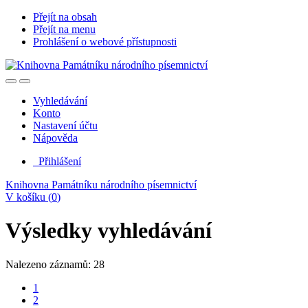
Přejít na obsah
Přejít na menu
Prohlášení o webové přístupnosti
Vyhledávání
Konto
Nastavení účtu
Nápověda
Přihlášení
Knihovna Památníku národního písemnictví
V košíku (
0
)
Výsledky vyhledávání
Nalezeno záznamů: 28
1
2