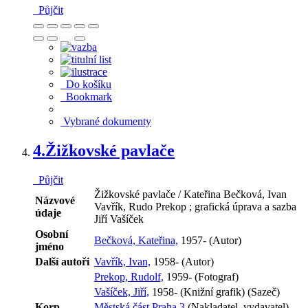
Půjčit
Do košíku
Bookmark
Vybrané dokumenty
4.
Žižkovské pavlače
Půjčit
Žižkovské pavlače / Kateřina Bečková, Ivan
Názvové
Vavřík, Rudo Prekop ; grafická úprava a sazba
údaje
Jiří Vašíček
Osobní
Bečková, Kateřina,
1957- (Autor)
jméno
Další autoři
Vavřík, Ivan,
1958- (Autor)
Prekop, Rudolf,
1959- (Fotograf)
Vašíček, Jiří,
1958- (Knižní grafik) (Sazeč)
Korp.
Městská část Praha 3
(Nakladatel, vydavatel)