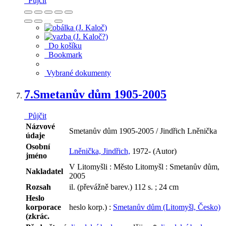
Půjčit
Do košíku
Bookmark
Vybrané dokumenty
7.
Smetanův dům 1905-2005
Půjčit
Názvové
Smetanův dům 1905-2005 / Jindřich Lněnička
údaje
Osobní
Lněnička, Jindřich,
1972- (Autor)
jméno
V Litomyšli : Město Litomyšl : Smetanův dům,
Nakladatel
2005
Rozsah
il. (převážně barev.) 112 s. ; 24 cm
Heslo
korporace
heslo korp.) :
Smetanův dům (Litomyšl, Česko)
(zkrác.