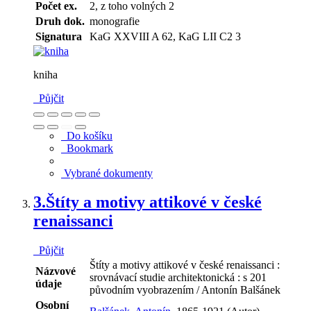
Počet ex.
2, z toho volných 2
Druh dok.
monografie
Signatura
KaG XXVIII A 62, KaG LII C2 3
kniha
Půjčit
Do košíku
Bookmark
Vybrané dokumenty
3.
Štíty a motivy attikové v české
renaissanci
Půjčit
Štíty a motivy attikové v české renaissanci :
Názvové
srovnávací studie architektonická : s 201
údaje
původním vyobrazením / Antonín Balšánek
Osobní