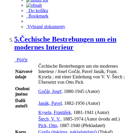
Do košíku
Bookmark
Vybrané dokumenty
5.
Čechische Bestrebungen um ein
modernes Interieur
Půjčit
Čechische Bestrebungen um ein modernes
Názvové
Interieur / Josef Gočár, Pavel Janák, Frant.
údaje
Kysela ; mit einer Einleitung von V. V. Štech ;
Übersetzt von Otto Pick
Osobní
Gočár, Josef,
1880-1945 (Autor)
jméno
Další
Janák, Pavel,
1882-1956 (Autor)
autoři
Kysela, František,
1881-1941 (Autor)
Štech, V. V.,
1885-1974 (Autor úvodu atd.)
Pick, Otto,
1887-1940 (Překladatel)
Korp.
Grafia (tiskárna, nakladatelství)
(Tiskař)