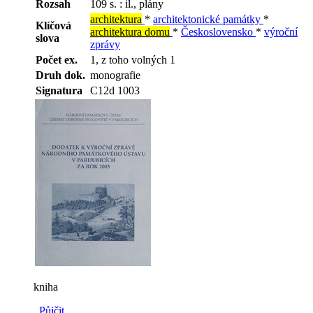
Rozsah
109 s. : il., plány
architektura
*
architektonické památky
*
Klíčová
architektura domu
*
Československo
*
výroční
slova
zprávy
Počet ex.
1, z toho volných 1
Druh dok.
monografie
Signatura
C12d 1003
kniha
Půjčit