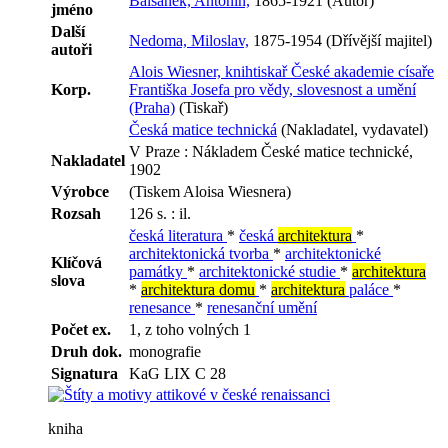
Balšánek, Antonín,
1865-1921 (Autor)
jméno
Další
Nedoma, Miloslav,
1875-1954 (Dřívější majitel)
autoři
Alois Wiesner, knihtiskař České akademie císaře
Korp.
Františka Josefa pro vědy, slovesnost a umění
(Praha)
(Tiskař)
Česká matice technická
(Nakladatel, vydavatel)
V Praze : Nákladem České matice technické,
Nakladatel
1902
Výrobce
(Tiskem Aloisa Wiesnera)
Rozsah
126 s. : il.
česká literatura
*
česká
architektura
*
architektonická tvorba
*
architektonické
Klíčová
památky
*
architektonické studie
*
architektura
slova
*
architektura domu
*
architektura
paláce
*
renesance
*
renesanční umění
Počet ex.
1, z toho volných 1
Druh dok.
monografie
Signatura
KaG LIX C 28
kniha