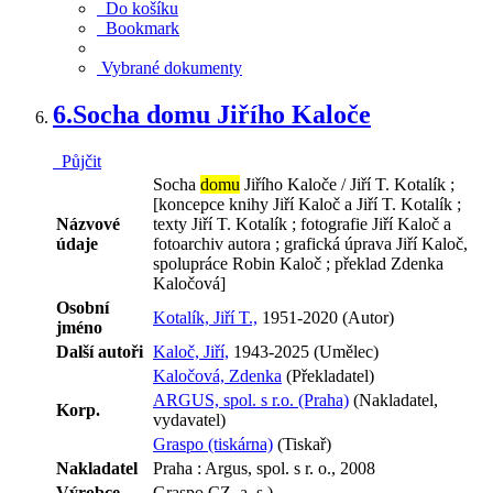
Do košíku
Bookmark
Vybrané dokumenty
6.
Socha domu Jiřího Kaloče
Půjčit
Socha
domu
Jiřího Kaloče / Jiří T. Kotalík ;
[koncepce knihy Jiří Kaloč a Jiří T. Kotalík ;
Názvové
texty Jiří T. Kotalík ; fotografie Jiří Kaloč a
údaje
fotoarchiv autora ; grafická úprava Jiří Kaloč,
spolupráce Robin Kaloč ; překlad Zdenka
Kaločová]
Osobní
Kotalík, Jiří T.,
1951-2020 (Autor)
jméno
Další autoři
Kaloč, Jiří,
1943-2025 (Umělec)
Kaločová, Zdenka
(Překladatel)
ARGUS, spol. s r.o. (Praha)
(Nakladatel,
Korp.
vydavatel)
Graspo (tiskárna)
(Tiskař)
Nakladatel
Praha : Argus, spol. s r. o., 2008
Výrobce
Graspo CZ, a. s.)