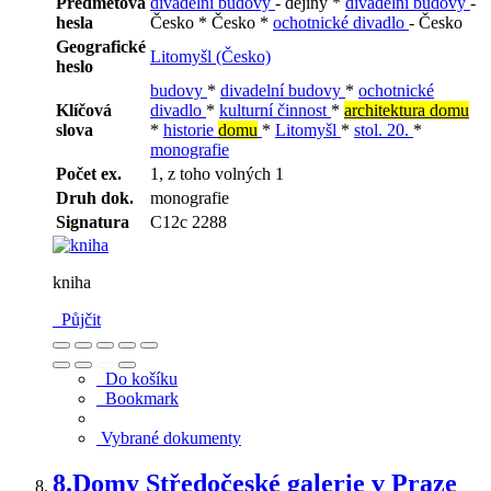
Předmětová
divadelní budovy
- dějiny *
divadelní budovy
-
hesla
Česko * Česko *
ochotnické divadlo
- Česko
Geografické
Litomyšl (Česko)
heslo
budovy
*
divadelní budovy
*
ochotnické
Klíčová
divadlo
*
kulturní činnost
*
architektura domu
slova
*
historie
domu
*
Litomyšl
*
stol. 20.
*
monografie
Počet ex.
1, z toho volných 1
Druh dok.
monografie
Signatura
C12c 2288
kniha
Půjčit
Do košíku
Bookmark
Vybrané dokumenty
8.
Domy Středočeské galerie v Praze