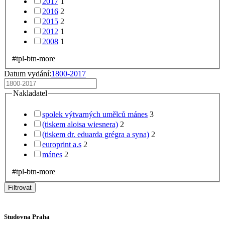
2017
1
2016
2
2015
2
2012
1
2008
1
#tpl-btn-more
Datum vydání:
1800-2017
Nakladatel
spolek výtvarných umělců mánes
3
(tiskem aloisa wiesnera)
2
(tiskem dr. eduarda grégra a syna)
2
europrint a.s
2
mánes
2
#tpl-btn-more
Filtrovat
Studovna Praha