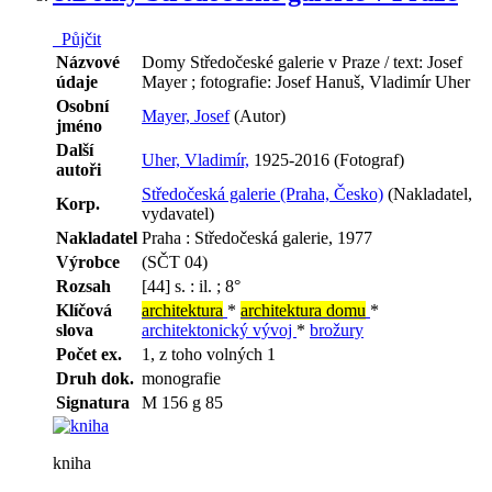
Půjčit
Názvové
Domy Středočeské galerie v Praze / text: Josef
údaje
Mayer ; fotografie: Josef Hanuš, Vladimír Uher
Osobní
Mayer, Josef
(Autor)
jméno
Další
Uher, Vladimír,
1925-2016 (Fotograf)
autoři
Středočeská galerie (Praha, Česko)
(Nakladatel,
Korp.
vydavatel)
Nakladatel
Praha : Středočeská galerie, 1977
Výrobce
(SČT 04)
Rozsah
[44] s. : il. ; 8°
Klíčová
architektura
*
architektura domu
*
slova
architektonický vývoj
*
brožury
Počet ex.
1, z toho volných 1
Druh dok.
monografie
Signatura
M 156 g 85
kniha