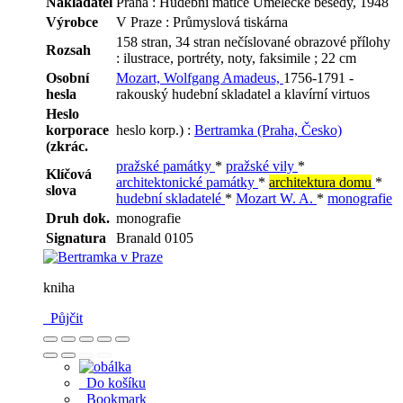
Nakladatel
Praha : Hudební matice Umělecké besedy, 1948
Výrobce
V Praze : Průmyslová tiskárna
158 stran, 34 stran nečíslované obrazové přílohy
Rozsah
: ilustrace, portréty, noty, faksimile ; 22 cm
Osobní
Mozart, Wolfgang Amadeus,
1756-1791 -
hesla
rakouský hudební skladatel a klavírní virtuos
Heslo
korporace
heslo korp.) :
Bertramka (Praha, Česko)
(zkrác.
pražské památky
*
pražské vily
*
Klíčová
architektonické památky
*
architektura domu
*
slova
hudební skladatelé
*
Mozart W. A.
*
monografie
Druh dok.
monografie
Signatura
Branald 0105
kniha
Půjčit
Do košíku
Bookmark