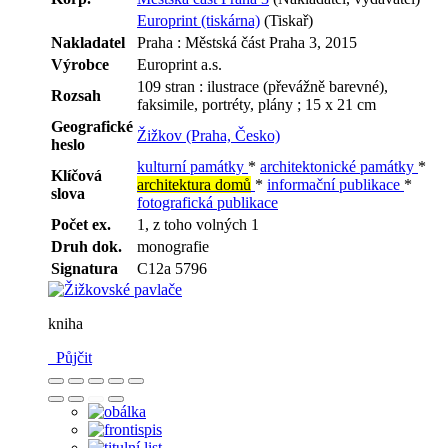
Europrint (tiskárna)
(Tiskař)
Nakladatel
Praha : Městská část Praha 3, 2015
Výrobce
Europrint a.s.
109 stran : ilustrace (převážně barevné),
Rozsah
faksimile, portréty, plány ; 15 x 21 cm
Geografické
Žižkov (Praha, Česko)
heslo
kulturní památky
*
architektonické památky
*
Klíčová
architektura domů
*
informační publikace
*
slova
fotografická publikace
Počet ex.
1, z toho volných 1
Druh dok.
monografie
Signatura
C12a 5796
kniha
Půjčit