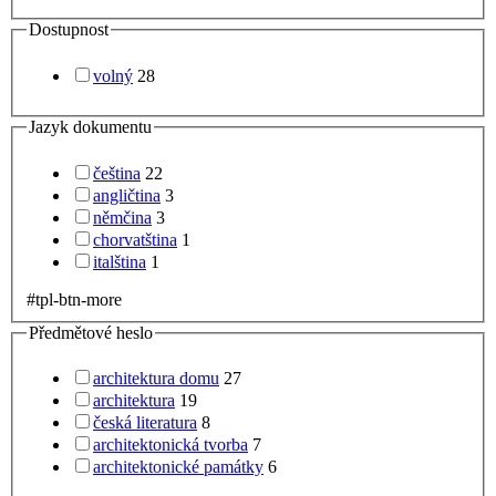
Dostupnost
volný
28
Jazyk dokumentu
čeština
22
angličtina
3
němčina
3
chorvatština
1
italština
1
#tpl-btn-more
Předmětové heslo
architektura domu
27
architektura
19
česká literatura
8
architektonická tvorba
7
architektonické památky
6