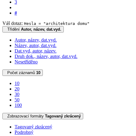
3
#
Váš dotaz:
Hesla = "architektura domu"
Třídění
Autor, název, dat.vyd.
Autor, název, dat.vyd.
Název, autor, dat.vyd.
Dat.vyd, autor, název.
Druh dok., název, autor, dat.vyd.
Nesetříděno
Počet záznamů
10
10
20
30
50
100
Zobrazovací formáty
Tagovaný zkrácený
Tagovaný zkrácený
Podrobný