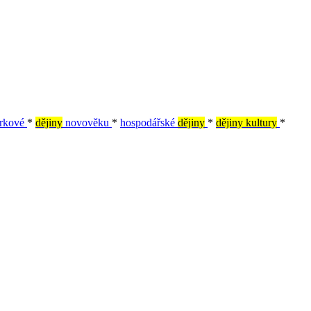
rkové
*
dějiny
novověku
*
hospodářské
dějiny
*
dějiny kultury
*