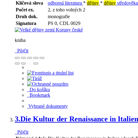
Klíčová slova
odborná literatura
*
dějiny
*
dějiny
středověk
Počet ex.
2, z toho volných 2
Druh dok.
monografie
Signatura
PS 0, CDL 0029
kniha
Půjčit
Do košíku
Bookmark
Vybrané dokumenty
3.
Die Kultur der Renaissance in Italie
Půjčit