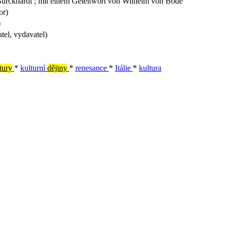
b Burckhardt ; mit einem Geleitwort von Wilhelm von Bode
or)
)
tel, vydavatel)
tury
*
kulturní
dějiny
*
renesance
*
Itálie
*
kultura