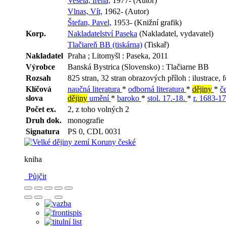
Veselá, Irena,
1977- (Autor)
Vlnas, Vít,
1962- (Autor)
Štefan, Pavel,
1953- (Knižní grafik)
Korp.
Nakladatelství Paseka
(Nakladatel, vydavatel)
Tlačiareň BB (tiskárna)
(Tiskař)
Nakladatel
Praha ; Litomyšl : Paseka, 2011
Výrobce
Banská Bystrica (Slovensko) : Tlačiarne BB
Rozsah
825 stran, 32 stran obrazových příloh : ilustrace, 
Klíčová
naučná literatura
*
odborná literatura
*
dějiny
*
č
slova
dějiny
umění
*
baroko
*
stol. 17.-18.
*
r. 1683-1
Počet ex.
2, z toho volných 2
Druh dok.
monografie
Signatura
PS 0, CDL 0031
kniha
Půjčit