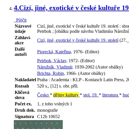
4.
Cizí, jiné, exotické v české kultuře 19.
Půjčit
Názvové
Cizí, jiné, exotické v české kultuře 19. století : 
údaje
Petrbok ; [obálku podle návrhu Vladimíra Nárožní
Záhlaví-
Cizí, jiné, exotické v české kultuře 19. století
(27._
akce
Další
Piorecká, Kateřina,
1976- (Editor)
autoři
Petrbok, Václav,
1972- (Editor)
Nárožník, Vladimír,
1939-2002 (Autor obálky)
Brichta, Robin,
1966- (Autor obálky)
Nakladatel
Praha : Academia : KLP - Koniasch Latin Press, 
Rozsah
520 s., [12] s. obr. příl.
Klíčová
Česko
*
dějiny kultury
*
stol. 19.
*
literatura
*
hu
slova
Počet ex.
1, z toho volných 1
Druh dok.
monografie
Signatura
C12b 10652