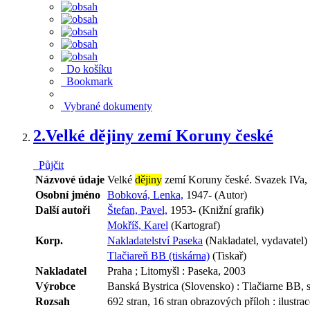
Do košíku
Bookmark
Vybrané dokumenty
2.
Velké dějiny zemí Koruny české
Půjčit
Názvové údaje
Velké
dějiny
zemí Koruny české. Svazek IVa, 
Osobní jméno
Bobková, Lenka,
1947- (Autor)
Další autoři
Štefan, Pavel,
1953- (Knižní grafik)
Mokříš, Karel
(Kartograf)
Korp.
Nakladatelství Paseka
(Nakladatel, vydavatel)
Tlačiareň BB (tiskárna)
(Tiskař)
Nakladatel
Praha ; Litomyšl : Paseka, 2003
Výrobce
Banská Bystrica (Slovensko) : Tlačiarne BB, s.
Rozsah
692 stran, 16 stran obrazových příloh : ilustra