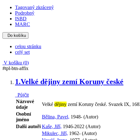
Tagovaný zkrácený
Podrobný
ISBD
MARC
Do košíku
celou stránku
celý set
V košíku (
0
)
#tpl-btn-affix
1.
Velké dějiny zemí Koruny české
Půjčit
Názvové
Velké
dějiny
zemí Koruny české. Svazek IX, 1683-1
údaje
Osobní
Bělina, Pavel,
1948- (Autor)
jméno
Další autoři
Kaše, Jiří,
1946-2022 (Autor)
Mikulec, Jiří,
1962- (Autor)