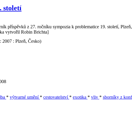
 století
sborník příspěvků z 27. ročníku sympozia k problematice 19. století, Plz
ka vytvořil Robin Brichta]
: 2007 : Plzeň, Česko)
2008
dba
*
výtvarné umění
*
cestovatelství
*
exotika
*
vliv
*
sborníky z konf