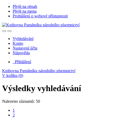
Přejít na obsah
Přejít na menu
Prohlášení o webové přístupnosti
Vyhledávání
Konto
Nastavení účtu
Nápověda
Přihlášení
Knihovna Památníku národního písemnictví
V košíku (
0
)
Výsledky vyhledávání
Nalezeno záznamů: 50
1
2