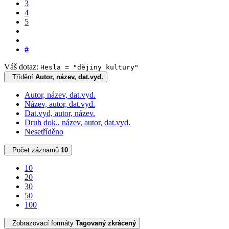
3
4
5
#
Váš dotaz:
Hesla = "dějiny kultury"
Třídění
Autor, název, dat.vyd.
Autor, název, dat.vyd.
Název, autor, dat.vyd.
Dat.vyd, autor, název.
Druh dok., název, autor, dat.vyd.
Nesetříděno
Počet záznamů
10
10
20
30
50
100
Zobrazovací formáty
Tagovaný zkrácený