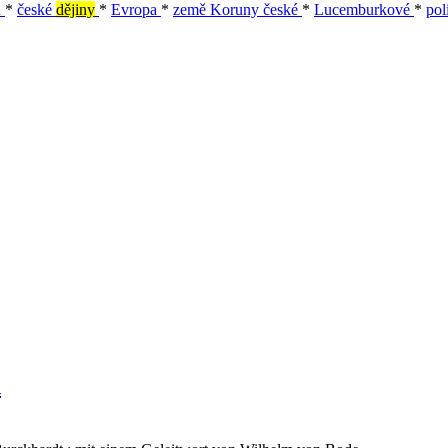
u
*
české
dějiny
*
Evropa
*
země Koruny české
*
Lucemburkové
*
pol
n