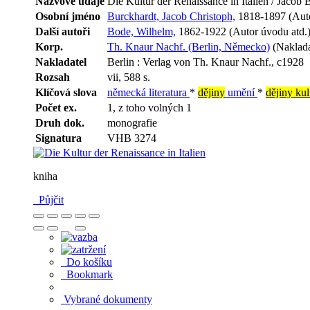
Názvové údaje
Die Kultur der Renaissance in Italien / Jaco
Osobní jméno
Burckhardt, Jacob Christoph,
1818-1897 (Aut
Další autoři
Bode, Wilhelm,
1862-1922 (Autor úvodu atd.
Korp.
Th. Knaur Nachf. (Berlin, Německo)
(Naklada
Nakladatel
Berlin : Verlag von Th. Knaur Nachf., c1928
Rozsah
vii, 588 s.
Klíčová slova
německá literatura
*
dějiny
umění
*
dějiny kul
Počet ex.
1, z toho volných 1
Druh dok.
monografie
Signatura
VHB 3274
kniha
Půjčit
Do košíku
Bookmark
Vybrané dokumenty