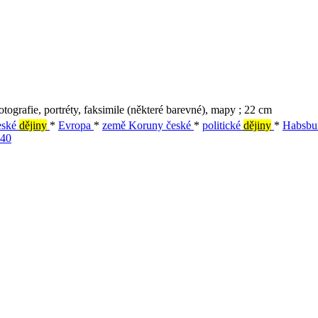
fotografie, portréty, faksimile (některé barevné), mapy ; 22 cm
eské
dějiny
*
Evropa
*
země Koruny české
*
politické
dějiny
*
Habsbu
740