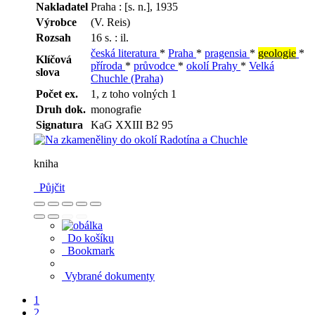
Nakladatel
Praha : [s. n.], 1935
Výrobce
(V. Reis)
Rozsah
16 s. : il.
česká literatura
*
Praha
*
pragensia
*
geologie
*
Klíčová
příroda
*
průvodce
*
okolí Prahy
*
Velká
slova
Chuchle (Praha)
Počet ex.
1, z toho volných 1
Druh dok.
monografie
Signatura
KaG XXIII B2 95
kniha
Půjčit
Do košíku
Bookmark
Vybrané dokumenty
1
2