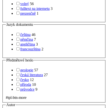
volný
56
fulltext na internetu
3
prezenčně
1
Jazyk dokumentu
čeština
46
němčina
7
angličtina
3
francouzština
2
Předmětové heslo
geologie
57
česká literatura
27
česko
12
příroda
10
průvodce
9
#tpl-btn-more
Autor