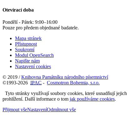
Otevírací doba
Pondělí - Pátek:
9:00
–
16:00
Pouze pro předem objednané badatele.
Mapa stránek
Přístupnost
Soukromí
Modul OpenSearch
Napište nám
Nastavení cookies
© 2019 /
Knihovna Památníku národního písemnictví
©1993-2026
IPAC
-
Cosmotron Bohemia, s.r.o.
Tyto stránky využívají soubory cookies, které usnadňují jejich
prohlížení. Další informace o tom
jak používáme cookies
.
Přijmout vše
Nastavení
Odmítnout vše