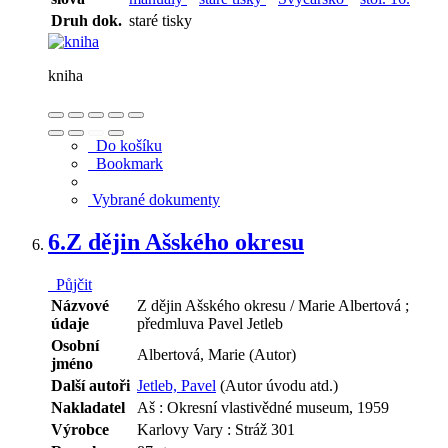
Druh dok.
staré tisky
kniha
Do košíku
Bookmark
Vybrané dokumenty
6.
Z dějin Ašského okresu
Půjčit
Názvové
Z dějin Ašského okresu / Marie Albertová ;
údaje
předmluva Pavel Jetleb
Osobní
Albertová, Marie (Autor)
jméno
Další autoři
Jetleb, Pavel
(Autor úvodu atd.)
Nakladatel
Aš : Okresní vlastivědné museum, 1959
Výrobce
Karlovy Vary : Stráž 301