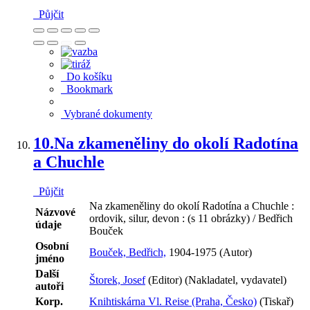
Půjčit
Do košíku
Bookmark
Vybrané dokumenty
10.
Na zkameněliny do okolí Radotína
a Chuchle
Půjčit
Na zkameněliny do okolí Radotína a Chuchle :
Názvové
ordovik, silur, devon : (s 11 obrázky) / Bedřich
údaje
Bouček
Osobní
Bouček, Bedřich,
1904-1975 (Autor)
jméno
Další
Štorek, Josef
(Editor) (Nakladatel, vydavatel)
autoři
Korp.
Knihtiskárna Vl. Reise (Praha, Česko)
(Tiskař)