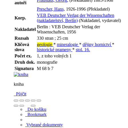
Fraustadt, Georg,
(Překladatel) 1885-1968
autoři
Prescher, Hans,
1926-1996 (Překladatel)
VEB Deutscher Verlag der Wissenschaften
Korp.
(nakladatelství, Berlín)
(Nakladatel, vydavatel)
Berlin : VEB Deutscher Verlag der
Nakladatel
Wissenschaften, 1956
Rozsah
330 stran ; 25 cm
Klíčová
geologie
*
mineralogie
*
dějiny hornictví
*
slova
historické prameny
*
stol. 16.
Počet ex.
1, z toho volných 1
Druh dok.
monografie
Signatura
M 68 b 7
kniha
Půjčit
Do košíku
Bookmark
Vybrané dokumenty