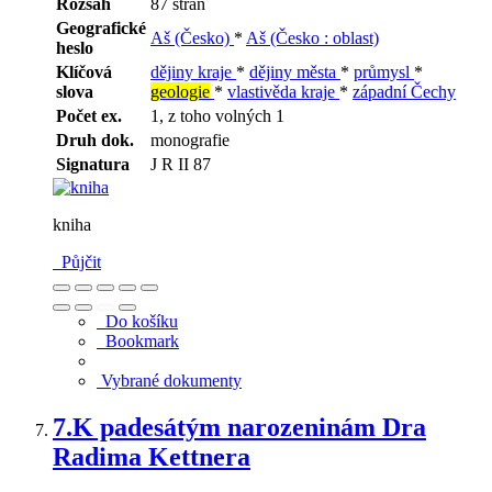
Rozsah
87 stran
Geografické
Aš (Česko)
*
Aš (Česko : oblast)
heslo
Klíčová
dějiny kraje
*
dějiny města
*
průmysl
*
slova
geologie
*
vlastivěda kraje
*
západní Čechy
Počet ex.
1, z toho volných 1
Druh dok.
monografie
Signatura
J R II 87
kniha
Půjčit
Do košíku
Bookmark
Vybrané dokumenty
7.
K padesátým narozeninám Dra
Radima Kettnera