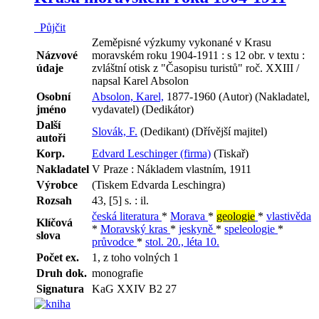
Půjčit
Zeměpisné výzkumy vykonané v Krasu
Názvové
moravském roku 1904-1911 : s 12 obr. v textu :
údaje
zvláštní otisk z "Časopisu turistů" roč. XXIII /
napsal Karel Absolon
Osobní
Absolon, Karel,
1877-1960 (Autor) (Nakladatel,
jméno
vydavatel) (Dedikátor)
Další
Slovák, F.
(Dedikant) (Dřívější majitel)
autoři
Korp.
Edvard Leschinger (firma)
(Tiskař)
Nakladatel
V Praze : Nákladem vlastním, 1911
Výrobce
(Tiskem Edvarda Leschingra)
Rozsah
43, [5] s. : il.
česká literatura
*
Morava
*
geologie
*
vlastivěda
Klíčová
*
Moravský kras
*
jeskyně
*
speleologie
*
slova
průvodce
*
stol. 20., léta 10.
Počet ex.
1, z toho volných 1
Druh dok.
monografie
Signatura
KaG XXIV B2 27