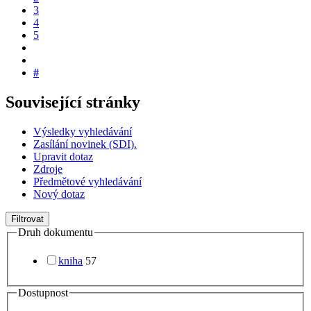
3
4
5
#
Související stránky
Výsledky vyhledávání
Zasílání novinek (SDI).
Upravit dotaz
Zdroje
Předmětové vyhledávání
Nový dotaz
Filtrovat
Druh dokumentu
kniha
57
Dostupnost