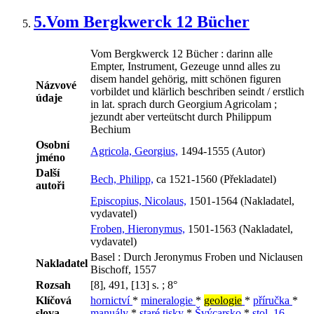
5.
Vom Bergkwerck 12 Bücher
Vom Bergkwerck 12 Bücher : darinn alle
Empter, Instrument, Gezeuge unnd alles zu
disem handel gehörig, mitt schönen figuren
Názvové
vorbildet und klärlich beschriben seindt / erstlich
údaje
in lat. sprach durch Georgium Agricolam ;
jezundt aber verteütscht durch Philippum
Bechium
Osobní
Agricola, Georgius,
1494-1555 (Autor)
jméno
Další
Bech, Philipp,
ca 1521-1560 (Překladatel)
autoři
Episcopius, Nicolaus,
1501-1564 (Nakladatel,
vydavatel)
Froben, Hieronymus,
1501-1563 (Nakladatel,
vydavatel)
Basel : Durch Jeronymus Froben und Niclausen
Nakladatel
Bischoff, 1557
Rozsah
[8], 491, [13] s. ; 8°
Klíčová
hornictví
*
mineralogie
*
geologie
*
příručka
*
slova
manuály
*
staré tisky
*
Švýcarsko
*
stol. 16.