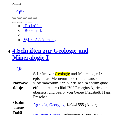
kniha
Půjčit
Do košíku
Bookmark
Vybrané dokumenty
4.
Schriften zur Geologie und
Mineralogie I
Půjčit
Schriften zur
Geologie
und Mineralogie I :
epistula ad Meurerum : de ortu et causis
Názvové
subterraneorum libri V : de natura eorum quae
údaje
effluunt ex terra libri IV / Georgius Agricola ;
übersetzt und bearb. von Georg Fraustadt, Hans
Prescher
Osobní
Agricola, Georgius,
1494-1555 (Autor)
jméno
Další