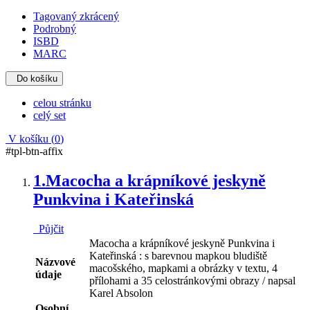
Tagovaný zkrácený
Podrobný
ISBD
MARC
Do košíku
celou stránku
celý set
V košíku (
0
)
#tpl-btn-affix
1.
Macocha a krápníkové jeskyně
Punkvina i Kateřinská
Půjčit
Macocha a krápníkové jeskyně Punkvina i
Kateřinská : s barevnou mapkou bludiště
Názvové
macošského, mapkami a obrázky v textu, 4
údaje
přílohami a 35 celostránkovými obrazy / napsal
Karel Absolon
Osobní