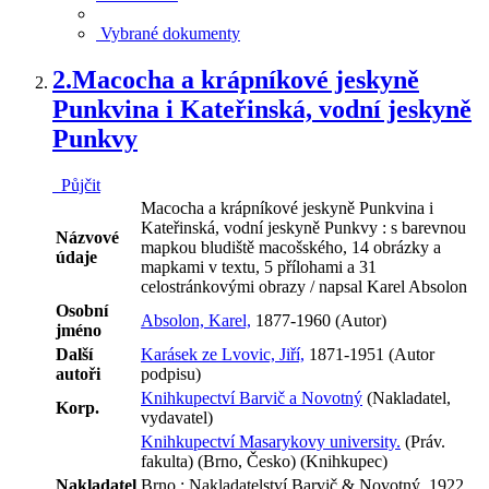
Vybrané dokumenty
2.
Macocha a krápníkové jeskyně
Punkvina i Kateřinská, vodní jeskyně
Punkvy
Půjčit
Macocha a krápníkové jeskyně Punkvina i
Kateřinská, vodní jeskyně Punkvy : s barevnou
Názvové
mapkou bludiště macošského, 14 obrázky a
údaje
mapkami v textu, 5 přílohami a 31
celostránkovými obrazy / napsal Karel Absolon
Osobní
Absolon, Karel,
1877-1960 (Autor)
jméno
Další
Karásek ze Lvovic, Jiří,
1871-1951 (Autor
autoři
podpisu)
Knihkupectví Barvič a Novotný
(Nakladatel,
Korp.
vydavatel)
Knihkupectví Masarykovy university.
(Práv.
fakulta) (Brno, Česko) (Knihkupec)
Nakladatel
Brno : Nakladatelství Barvič & Novotný, 1922