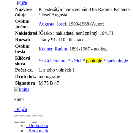
Půjčit
Názvové
K padesátým narozeninám Dra Radima Kettnera
údaje
/ Josef Augusta
Osobní
Augusta, Josef,
1903-1968 (Autor)
jméno
Nakladatel
[Česko : nakladatel není známý, 1941?]
Rozsah
strany 91- 110 : ilustrace
Osobní
Kettner, Radim,
1891-1967 - geolog
hesla
Klíčová
česká literatura
*
vědci
*
geologie
*
speleologie
slova
Počet ex.
1, z toho volných 1
Druh dok.
monografie
Signatura
M 75 B 47
kniha
Půjčit
Do košíku
Bookmark