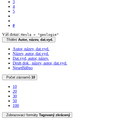
3
4
5
#
Váš dotaz:
Hesla = "geologie"
Třídění
Autor, název, dat.vyd.
Autor, název, dat.vyd.
Název, autor, dat.vyd.
Dat.vyd, autor, název.
Druh dok., název, autor, dat.vyd.
Nesetříděno
Počet záznamů
10
10
20
30
50
100
Zobrazovací formáty
Tagovaný zkrácený