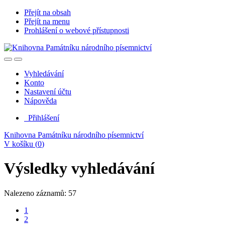
Přejít na obsah
Přejít na menu
Prohlášení o webové přístupnosti
Vyhledávání
Konto
Nastavení účtu
Nápověda
Přihlášení
Knihovna Památníku národního písemnictví
V košíku (
0
)
Výsledky vyhledávání
Nalezeno záznamů: 57
1
2