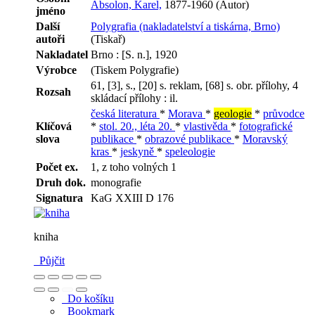
Absolon, Karel,
1877-1960 (Autor)
jméno
Další
Polygrafia (nakladatelství a tiskárna, Brno)
autoři
(Tiskař)
Nakladatel
Brno : [S. n.], 1920
Výrobce
(Tiskem Polygrafie)
61, [3], s., [20] s. reklam, [68] s. obr. přílohy, 4
Rozsah
skládací přílohy : il.
česká literatura
*
Morava
*
geologie
*
průvodce
Klíčová
*
stol. 20., léta 20.
*
vlastivěda
*
fotografické
slova
publikace
*
obrazové publikace
*
Moravský
kras
*
jeskyně
*
speleologie
Počet ex.
1, z toho volných 1
Druh dok.
monografie
Signatura
KaG XXIII D 176
kniha
Půjčit
Do košíku
Bookmark