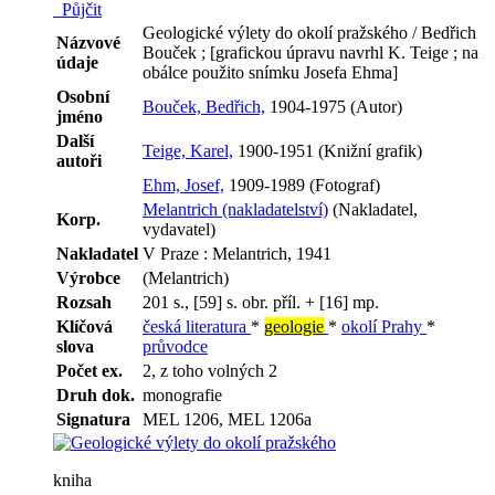
Půjčit
Geologické výlety do okolí pražského / Bedřich
Názvové
Bouček ; [grafickou úpravu navrhl K. Teige ; na
údaje
obálce použito snímku Josefa Ehma]
Osobní
Bouček, Bedřich,
1904-1975 (Autor)
jméno
Další
Teige, Karel,
1900-1951 (Knižní grafik)
autoři
Ehm, Josef,
1909-1989 (Fotograf)
Melantrich (nakladatelství)
(Nakladatel,
Korp.
vydavatel)
Nakladatel
V Praze : Melantrich, 1941
Výrobce
(Melantrich)
Rozsah
201 s., [59] s. obr. příl. + [16] mp.
Klíčová
česká literatura
*
geologie
*
okolí Prahy
*
slova
průvodce
Počet ex.
2, z toho volných 2
Druh dok.
monografie
Signatura
MEL 1206, MEL 1206a
kniha