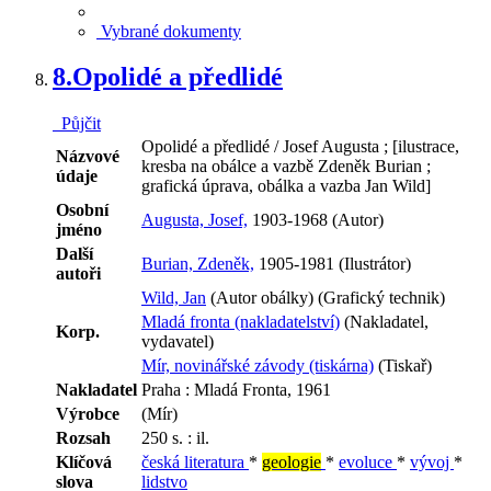
Vybrané dokumenty
8.
Opolidé a předlidé
Půjčit
Opolidé a předlidé / Josef Augusta ; [ilustrace,
Názvové
kresba na obálce a vazbě Zdeněk Burian ;
údaje
grafická úprava, obálka a vazba Jan Wild]
Osobní
Augusta, Josef,
1903-1968 (Autor)
jméno
Další
Burian, Zdeněk,
1905-1981 (Ilustrátor)
autoři
Wild, Jan
(Autor obálky) (Grafický technik)
Mladá fronta (nakladatelství)
(Nakladatel,
Korp.
vydavatel)
Mír, novinářské závody (tiskárna)
(Tiskař)
Nakladatel
Praha : Mladá Fronta, 1961
Výrobce
(Mír)
Rozsah
250 s. : il.
Klíčová
česká literatura
*
geologie
*
evoluce
*
vývoj
*
slova
lidstvo