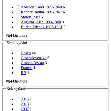
Absolon Karel 1877-1960
6
Kettner Radim 1891-1967
6
Štorek Josef
5
Augusta Josef 1903-1968
3
Burian Zdeněk 1905-1981
3
#tpl-btn-more
Země vydání
Česko
44
Československo
6
Guinea-Bissau
3
Francie
1
RB
1
#tpl-btn-more
Rok vydání
2015
1
2013
1
2007
1