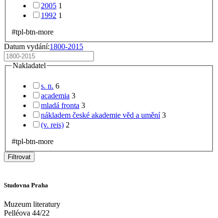
2005
1
1992
1
#tpl-btn-more
Datum vydání:
1800-2015
Nakladatel
s. n.
6
academia
3
mladá fronta
3
nákladem české akademie věd a umění
3
(v. reis)
2
#tpl-btn-more
Filtrovat
Studovna Praha
Muzeum literatury
Pelléova 44/22