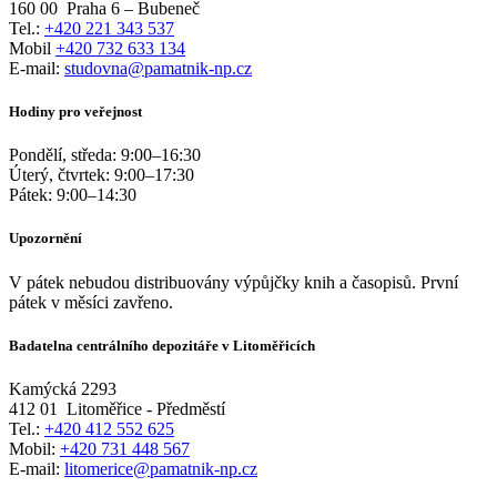
160 00
Praha 6 – Bubeneč
Tel.:
+420 221 343 537
Mobil
+420 732 633 134
E-mail:
studovna@pamatnik-np.cz
Hodiny pro veřejnost
Pondělí, středa:
9:00
–
16:30
Úterý, čtvrtek:
9:00
–
17:30
Pátek:
9:00
–
14:30
Upozornění
V pátek nebudou distribuovány výpůjčky knih a časopisů. První
pátek v měsíci zavřeno.
Badatelna centrálního depozitáře v Litoměřicích
Kamýcká 2293
412 01
Litoměřice - Předměstí
Tel.:
+420 412 552 625
Mobil:
+420 731 448 567
E-mail:
litomerice@pamatnik-np.cz