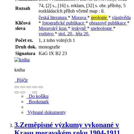
74, [2] s., [16] s. reklam, [32] s. obr. přílohy, 5
Rozsah
rozkládacích příloh včetně map : il.
česká literatura
*
Morava
*
geologie
*
vlastivěda
Klíčová
*
fotografické publikace
*
obrazové publikace
*
slova
Moravský kras
*
jeskyně
*
speleologie
*
vodstvo
*
stol. 20., léta 20.
Počet ex.
1, z toho volných 1
Druh dok.
monografie
Signatura
KaG IX B2 23
kniha
Půjčit
Do košíku
Bookmark
Vybrané dokumenty
3.
Zeměpisné výzkumy vykonané v
Krasu moravském roku 1904-1911