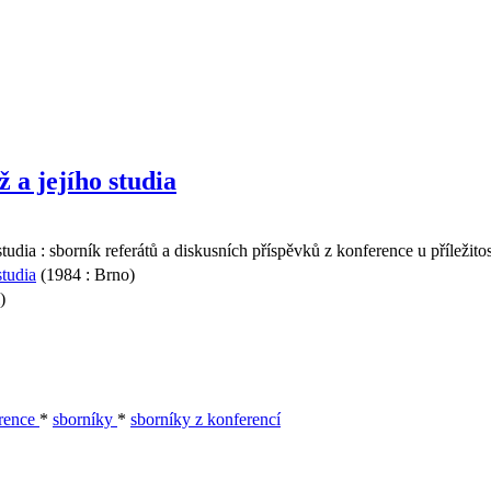
 a jejího studia
studia : sborník referátů a diskusních příspěvků z konference u příležitos
studia
(1984 : Brno)
)
rence
*
sborníky
*
sborníky z konferencí