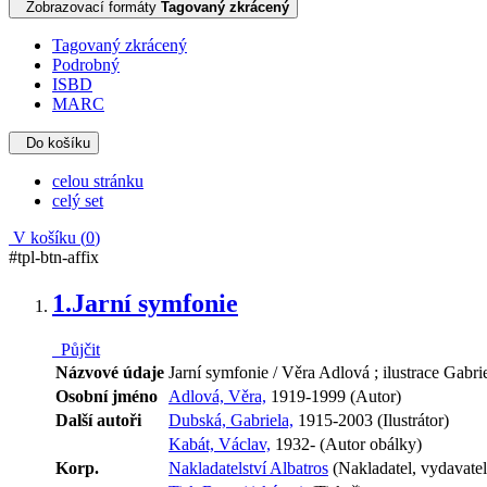
Zobrazovací formáty
Tagovaný zkrácený
Tagovaný zkrácený
Podrobný
ISBD
MARC
Do košíku
celou stránku
celý set
V košíku (
0
)
#tpl-btn-affix
1.
Jarní symfonie
Půjčit
Názvové údaje
Jarní symfonie / Věra Adlová ; ilustrace Gabr
Osobní jméno
Adlová, Věra,
1919-1999 (Autor)
Další autoři
Dubská, Gabriela,
1915-2003 (Ilustrátor)
Kabát, Václav,
1932- (Autor obálky)
Korp.
Nakladatelství Albatros
(Nakladatel, vydavatel