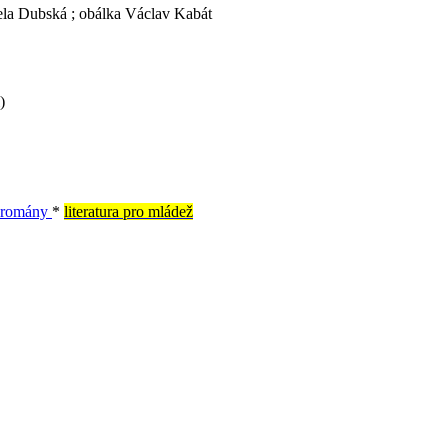
iela Dubská ; obálka Václav Kabát
)
é romány
*
literatura pro mládež