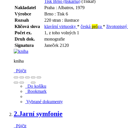
Tisk Brno (tiskárna)
(Tiskař)
Nakladatel
Praha : Albatros, 1979
Výrobce
Brno : Tisk 6
Rozsah
220 stran : ilustrace
Klíčová slova
klavírní virtuosky
*
česká
pró
za
*
životopisn
Počet ex.
1, z toho volných 1
Druh dok.
monografie
Signatura
Janeček 2120
kniha
Půjčit
Do košíku
Bookmark
Vybrané dokumenty
2.
Jarní symfonie
Půjčit