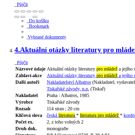
Půjčit
Do košíku
Bookmark
Vybrané dokumenty
4.
Aktuální otázky literatury pro mládež
Půjčit
Názvové údaje
Aktuální otázky literatury
pro mládež
a jejího 
Záhlaví-akce
Aktuální otázky literatury
pro mládež
a jejího 
Další autoři
Nakladatelství Albatros
(Nakladatel, vydavatel
Tiskařské závody, n.p.
(Tiskař)
Nakladatel
Praha : Albatros, 1985
Výrobce
Tiskařské závody
Rozsah
114 stran ; 20 cm
Klíčová slova
česká
literatura
*
literatura pro mládež
*
konfe
Počet ex.
2, z toho volných 2
Druh dok.
monografie