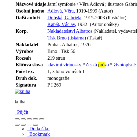
Názvové údaje
Jarní symfonie / Věra Adlová ; ilustrace Gabr
Osobní jméno
Adlová, Věra,
1919-1999 (Autor)
Další autoři
Dubská, Gabriela,
1915-2003 (Ilustrátor)
Kabát, Václav,
1932- (Autor obálky)
Korp.
Nakladatelství Albatros
(Nakladatel, vydavatel
Tisk Brno (tiskárna)
(Tiskař)
Nakladatel
Praha : Albatros, 1976
Výrobce
Brno : Tisk 56
Rozsah
219 stran
Klíčová slova
klavírní virtuosky
*
česká
pró
za
*
životopisn
Počet ex.
1, z toho volných 1
Druh dok.
monografie
Signatura
P I 269
kniha
Půjčit
Do košíku
Bookmark