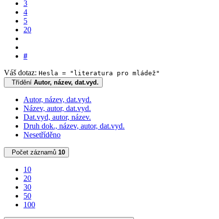
3
4
5
20
#
Váš dotaz:
Hesla = "literatura pro mládež"
Třídění
Autor, název, dat.vyd.
Autor, název, dat.vyd.
Název, autor, dat.vyd.
Dat.vyd, autor, název.
Druh dok., název, autor, dat.vyd.
Nesetříděno
Počet záznamů
10
10
20
30
50
100