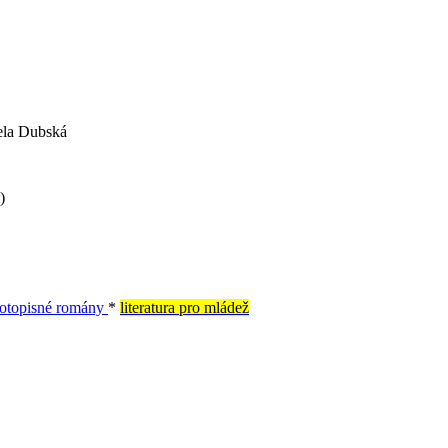
iela Dubská
)
votopisné romány
*
literatura pro mládež