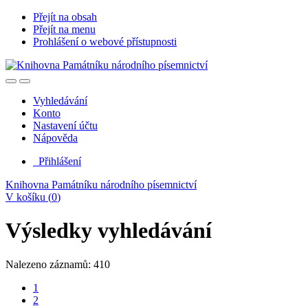
Přejít na obsah
Přejít na menu
Prohlášení o webové přístupnosti
Vyhledávání
Konto
Nastavení účtu
Nápověda
Přihlášení
Knihovna Památníku národního písemnictví
V košíku (
0
)
Výsledky vyhledávání
Nalezeno záznamů: 410
1
2