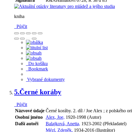
Signatura
R&AHamanovi 0728, R 38 d 83
kniha
Půjčit
Do košíku
Bookmark
Vybrané dokumenty
5.
Černé koráby
Půjčit
Názvové údaje
Černé koráby. 2. díl / Joe Alex ; z polského or
Osobní jméno
Alex, Joe,
1920-1998 (Autor)
Další autoři
Balajková, Anetta,
1923-2002 (Překladatel)
Mézl, Zdeněk,
1934-2016 (Ilustrátor)