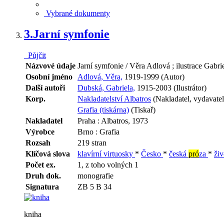
Vybrané dokumenty
3.
Jarní symfonie
Půjčit
Názvové údaje
Jarní symfonie / Věra Adlová ; ilustrace Gabr
Osobní jméno
Adlová, Věra,
1919-1999 (Autor)
Další autoři
Dubská, Gabriela,
1915-2003 (Ilustrátor)
Korp.
Nakladatelství Albatros
(Nakladatel, vydavatel
Grafia (tiskárna)
(Tiskař)
Nakladatel
Praha : Albatros, 1973
Výrobce
Brno : Grafia
Rozsah
219 stran
Klíčová slova
klavírní virtuosky
*
Česko
*
česká
pró
za
*
ži
Počet ex.
1, z toho volných 1
Druh dok.
monografie
Signatura
ZB 5 B 34
kniha