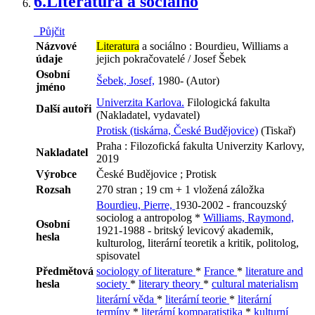
6.
Literatura a sociálno
Půjčit
Názvové
Literatura
a sociálno : Bourdieu, Williams a
údaje
jejich pokračovatelé / Josef Šebek
Osobní
Šebek, Josef,
1980- (Autor)
jméno
Univerzita Karlova.
Filologická fakulta
Další autoři
(Nakladatel, vydavatel)
Protisk (tiskárna, České Budějovice)
(Tiskař)
Praha : Filozofická fakulta Univerzity Karlovy,
Nakladatel
2019
Výrobce
České Budějovice ; Protisk
Rozsah
270 stran ; 19 cm + 1 vložená záložka
Bourdieu, Pierre,
1930-2002 - francouzský
sociolog a antropolog *
Williams, Raymond,
Osobní
1921-1988 - britský levicový akademik,
hesla
kulturolog, literární teoretik a kritik, politolog,
spisovatel
Předmětová
sociology of literature
*
France
*
literature and
hesla
society
*
literary theory
*
cultural materialism
literární věda
*
literární teorie
*
literární
termíny
*
literární komparatistika
*
kulturní