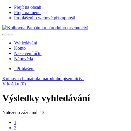
Přejít na obsah
Přejít na menu
Prohlášení o webové přístupnosti
Vyhledávání
Konto
Nastavení účtu
Nápověda
Přihlášení
Knihovna Památníku národního písemnictví
V košíku (
0
)
Výsledky vyhledávání
Nalezeno záznamů: 13
1
2