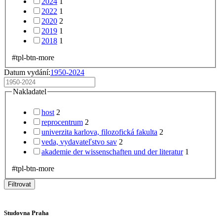
2024
1
2022
1
2020
2
2019
1
2018
1
#tpl-btn-more
Datum vydání:
1950-2024
Nakladatel
host
2
reprocentrum
2
univerzita karlova, filozofická fakulta
2
veda, vydavateľstvo sav
2
akademie der wissenschaften und der literatur
1
#tpl-btn-more
Filtrovat
Studovna Praha