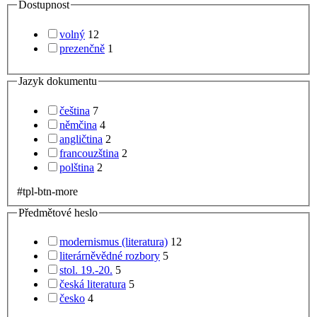
Dostupnost
volný
12
prezenčně
1
Jazyk dokumentu
čeština
7
němčina
4
angličtina
2
francouzština
2
polština
2
#tpl-btn-more
Předmětové heslo
modernismus (literatura)
12
literárněvědné rozbory
5
stol. 19.-20.
5
česká literatura
5
česko
4