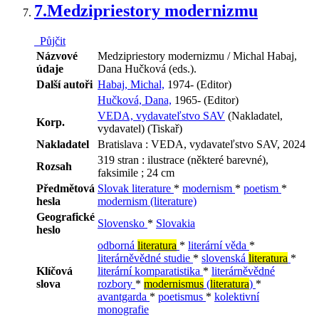
7.
Medzipriestory modernizmu
Půjčit
Názvové
Medzipriestory modernizmu / Michal Habaj,
údaje
Dana Hučková (eds.).
Další autoři
Habaj, Michal,
1974- (Editor)
Hučková, Dana,
1965- (Editor)
VEDA, vydavateľstvo SAV
(Nakladatel,
Korp.
vydavatel) (Tiskař)
Nakladatel
Bratislava : VEDA, vydavateľstvo SAV, 2024
319 stran : ilustrace (některé barevné),
Rozsah
faksimile ; 24 cm
Předmětová
Slovak literature
*
modernism
*
poetism
*
hesla
modernism (literature)
Geografické
Slovensko
*
Slovakia
heslo
odborná
literatura
*
literární věda
*
literárněvědné studie
*
slovenská
literatura
*
Klíčová
literární komparatistika
*
literárněvědné
slova
rozbory
*
modernismus
(
literatura
)
*
avantgarda
*
poetismus
*
kolektivní
monografie