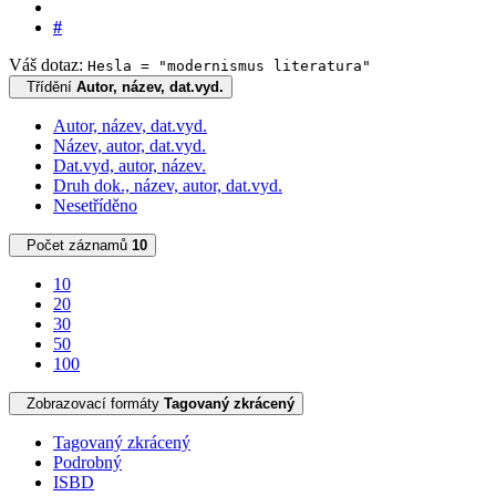
#
Váš dotaz:
Hesla = "modernismus literatura"
Třídění
Autor, název, dat.vyd.
Autor, název, dat.vyd.
Název, autor, dat.vyd.
Dat.vyd, autor, název.
Druh dok., název, autor, dat.vyd.
Nesetříděno
Počet záznamů
10
10
20
30
50
100
Zobrazovací formáty
Tagovaný zkrácený
Tagovaný zkrácený
Podrobný
ISBD