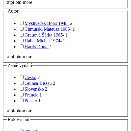
#tpl-btn-more
Autor
Mysliveček Boris 1948-
2
Chmurski Mateusz 1985-
1
Grauová Šárka 1965-
1
Habaj Michal 1974-
1
Harris Donal
1
#tpl-btn-more
Země vydání
Česko
7
Guinea-Bissau
2
Slovensko
2
Francie
1
Polsko
1
#tpl-btn-more
Rok vydání