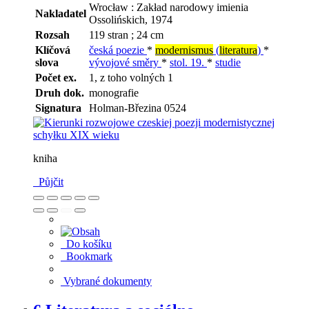
Wrocław : Zakład narodowy imienia
Nakladatel
Ossolińskich, 1974
Rozsah
119 stran ; 24 cm
Klíčová
česká poezie
*
modernismus
(
literatura
)
*
slova
vývojové směry
*
stol. 19.
*
studie
Počet ex.
1, z toho volných 1
Druh dok.
monografie
Signatura
Holman-Březina 0524
kniha
Půjčit
Do košíku
Bookmark
Vybrané dokumenty