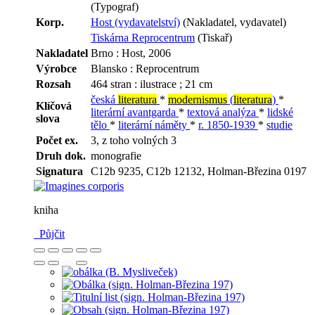
(Typograf)
Korp.
Host (vydavatelství)
(Nakladatel, vydavatel)
Tiskárna Reprocentrum
(Tiskař)
Nakladatel
Brno : Host, 2006
Výrobce
Blansko : Reprocentrum
Rozsah
464 stran : ilustrace ; 21 cm
česká
literatura
*
modernismus
(
literatura
)
*
Klíčová
literární avantgarda
*
textová analýza
*
lidské
slova
tělo
*
literární náměty
*
r. 1850-1939
*
studie
Počet ex.
3, z toho volných 3
Druh dok.
monografie
Signatura
C12b 9235, C12b 12132, Holman-Březina 0197
kniha
Půjčit