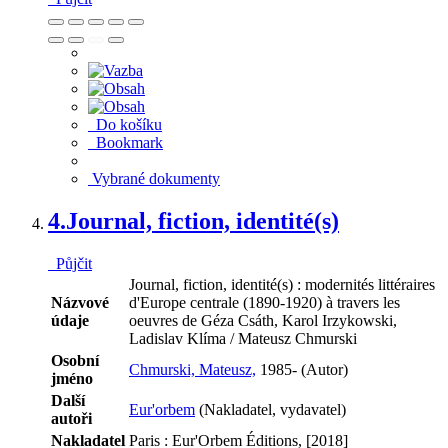
Do košíku
Bookmark
Vybrané dokumenty
4.
Journal, fiction, identité(s)
Půjčit
Journal, fiction, identité(s) : modernités littéraires
Názvové
d'Europe centrale (1890-1920) à travers les
údaje
oeuvres de Géza Csáth, Karol Irzykowski,
Ladislav Klíma / Mateusz Chmurski
Osobní
Chmurski, Mateusz,
1985- (Autor)
jméno
Další
Eur'orbem
(Nakladatel, vydavatel)
autoři
Nakladatel
Paris : Eur'Orbem Éditions, [2018]