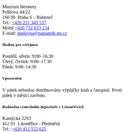
Muzeum literatury
Pelléova 44/22
160 00
Praha 6 – Bubeneč
Tel.:
+420 221 343 537
Mobil
+420 732 633 134
E-mail:
studovna@pamatnik-np.cz
Hodiny pro veřejnost
Pondělí, středa:
9:00
–
16:30
Úterý, čtvrtek:
9:00
–
17:30
Pátek:
9:00
–
14:30
Upozornění
V pátek nebudou distribuovány výpůjčky knih a časopisů. První
pátek v měsíci zavřeno.
Badatelna centrálního depozitáře v Litoměřicích
Kamýcká 2293
412 01
Litoměřice - Předměstí
Tel.:
+420 412 552 625