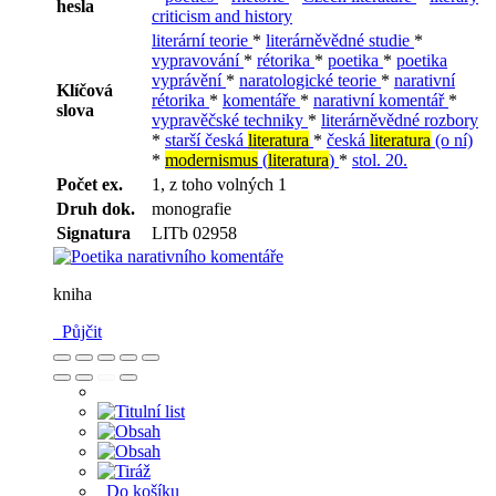
hesla
criticism and history
literární teorie
*
literárněvědné studie
*
vypravování
*
rétorika
*
poetika
*
poetika
vyprávění
*
naratologické teorie
*
narativní
Klíčová
rétorika
*
komentáře
*
narativní komentář
*
slova
vypravěčské techniky
*
literárněvědné rozbory
*
starší česká
literatura
*
česká
literatura
(o ní)
*
modernismus
(
literatura
)
*
stol. 20.
Počet ex.
1, z toho volných 1
Druh dok.
monografie
Signatura
LITb 02958
kniha
Půjčit
Do košíku