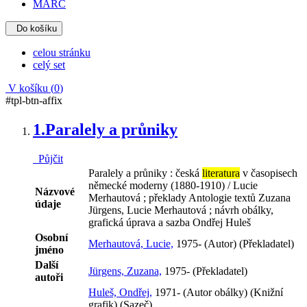
MARC
Do košíku
celou stránku
celý set
V košíku (
0
)
#tpl-btn-affix
1.
Paralely a průniky
Půjčit
Paralely a průniky : česká
literatura
v časopisech
německé moderny (1880-1910) / Lucie
Názvové
Merhautová ; překlady Antologie textů Zuzana
údaje
Jürgens, Lucie Merhautová ; návrh obálky,
grafická úprava a sazba Ondřej Huleš
Osobní
Merhautová, Lucie,
1975- (Autor) (Překladatel)
jméno
Další
Jürgens, Zuzana,
1975- (Překladatel)
autoři
Huleš, Ondřej,
1971- (Autor obálky) (Knižní
grafik) (Sazeč)