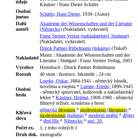
údaje
Käutner / Hans Dieter Schäfer
Osobní
Schäfer, Hans Dieter,
1939- (Autor)
jméno
Další
Akademie der Wissenschaften und der Literatur
autoři
(Německo)
(Nakladatel, vydavatel)
Franz Steiner Verlag (nakladatelství, Stuttgart)
(Nakladatel, vydavatel)
Druck Partner Rübelmann (tiskárna)
(Tiskař)
Mainz : Akademie der Wissenschaften und der
Nakladatel
Literatur ; Stuttgart : Franz Steiner Verlag, 2003
Výrobce
Hemsbach : Druck Partner Rübelmann
Rozsah
40 stran : ilustrace, faksimile ; 24 cm
Loerke, Oskar,
1884-1941 - německý básník,
novelista a esejista *
Lampe, Friedo,
1899-1945
Osobní
- německý spisovatel, knihovník a nakladatelský
hesla
lektor *
Käutner, Helmut,
1908-1980 - německý
filmový režisér, scenárista a herec
německá
literatura
*
modernismus
(
literatura
)
*
Klíčová
modernismus
(kultura)
*
moderní umění
*
dějiny
slova
*
třetí říše
*
Německo
*
stol. 20.
Počet ex.
1, z toho volných 1
Druh dok.
monografie