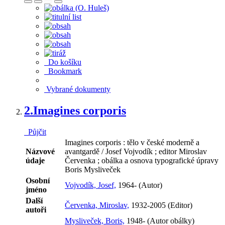
Do košíku
Bookmark
Vybrané dokumenty
2.
Imagines corporis
Půjčit
Imagines corporis : tělo v české moderně a
Názvové
avantgardě / Josef Vojvodík ; editor Miroslav
údaje
Červenka ; obálka a osnova typografické úpravy
Boris Mysliveček
Osobní
Vojvodík, Josef,
1964- (Autor)
jméno
Další
Červenka, Miroslav,
1932-2005 (Editor)
autoři
Mysliveček, Boris,
1948- (Autor obálky)