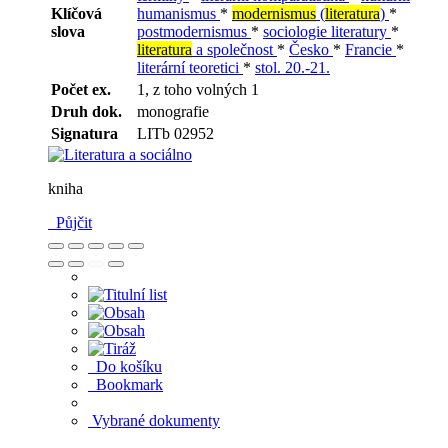
Klíčová
humanismus
*
modernismus
(
literatura
)
*
slova
postmodernismus
*
sociologie literatury
*
literatura
a společnost
*
Česko
*
Francie
*
literární teoretici
*
stol. 20.-21.
Počet ex.
1, z toho volných 1
Druh dok.
monografie
Signatura
LITb 02952
kniha
Půjčit
Do košíku
Bookmark
Vybrané dokumenty