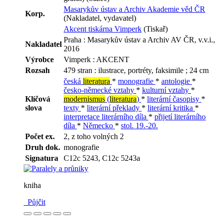
Masarykův ústav a Archiv Akademie věd ČR
Korp.
(Nakladatel, vydavatel)
Akcent tiskárna Vimperk
(Tiskař)
Praha : Masarykův ústav a Archiv AV ČR, v.v.i.,
Nakladatel
2016
Výrobce
Vimperk : AKCENT
Rozsah
479 stran : ilustrace, portréty, faksimile ; 24 cm
česká
literatura
*
monografie
*
antologie
*
česko-německé vztahy
*
kulturní vztahy
*
Klíčová
modernismus
(
literatura
)
*
literární časopisy
*
slova
texty
*
literární překlady
*
literární kritika
*
interpretace literárního díla
*
přijetí literárního
díla
*
Německo
*
stol. 19.-20.
Počet ex.
2, z toho volných 2
Druh dok.
monografie
Signatura
C12c 5243, C12c 5243a
kniha
Půjčit