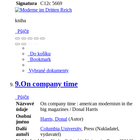
Signatura
C12c 5669
kniha
Půjčit
Do košíku
Bookmark
Vybrané dokumenty
9.
On company time
Půjčit
Názvové
On company time : american modernism in the
údaje
big magazines / Donal Harris
Osobní
Harris, Donal
(Autor)
jméno
Další
Columbia University.
Press (Nakladatel,
autoři
vydavatel)