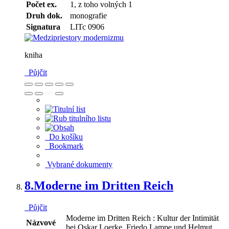
Počet ex.
1, z toho volných 1
Druh dok.
monografie
Signatura
LITc 0906
kniha
Půjčit
Do košíku
Bookmark
Vybrané dokumenty
8.
Moderne im Dritten Reich
Půjčit
Moderne im Dritten Reich : Kultur der Intimität
Názvové
bei Oskar Loerke, Friedo Lampe und Helmut