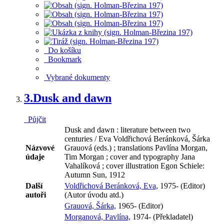
Do košíku
Bookmark
Vybrané dokumenty
3.
Dusk and dawn
Půjčit
Dusk and dawn : literature between two
centuries / Eva Voldřichová Beránková, Šárka
Názvové
Grauová (eds.) ; translations Pavlína Morgan,
údaje
Tim Morgan ; cover and typography Jana
Vahalíková ; cover illustration Egon Schiele:
Autumn Sun, 1912
Další
Voldřichová Beránková, Eva,
1975- (Editor)
autoři
(Autor úvodu atd.)
Grauová, Šárka,
1965- (Editor)
Morganová, Pavlína,
1974- (Překladatel)