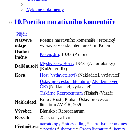
Vybrané dokumenty
10.
Poetika narativního komentáře
Půjčit
Názvové
Poetika narativního komentáře : rétorický
údaje
vypravěč v české literatuře / Jiří Koten
Osobní
Koten, Jiří,
1979- (Autor)
jméno
Mysliveček, Boris,
1948- (Autor obálky)
Další autoři
(Knižní grafik)
Korp.
Host (vydavatelství)
(Nakladatel, vydavatel)
Ústav pro českou literaturu (Akademie věd
ČR)
(Nakladatel, vydavatel)
Tiskárna Reprocentrum
(Tiskař) (Vazač)
Brno : Host ; Praha : Ústav pro českou
Nakladatel
literaturu AV ČR, 2020
Výrobce
Blansko : Reprocentrum
Rozsah
255 stran ; 21 cm
narratology
*
storytelling
*
narrative techniques
Předmětová
*
poetics
*
rhetoric
*
Czech literature
*
literary