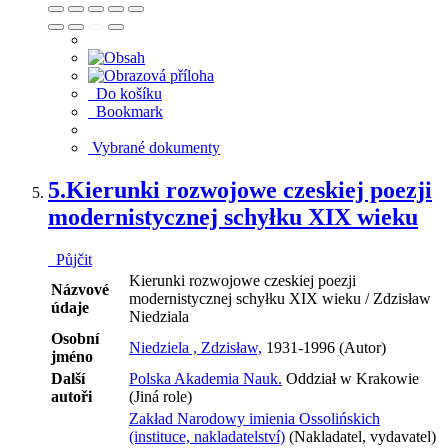
Do košíku
Bookmark
Vybrané dokumenty
5.
Kierunki rozwojowe czeskiej poezji
modernistycznej schyłku XIX wieku
Půjčit
Kierunki rozwojowe czeskiej poezji
Názvové
modernistycznej schyłku XIX wieku / Zdzisław
údaje
Niedziala
Osobní
Niedziela , Zdzisław,
1931-1996 (Autor)
jméno
Další
Polska Akademia Nauk.
Oddział w Krakowie
autoři
(Jiná role)
Zakład Narodowy imienia Ossolińskich
(instituce, nakladatelství)
(Nakladatel, vydavatel)