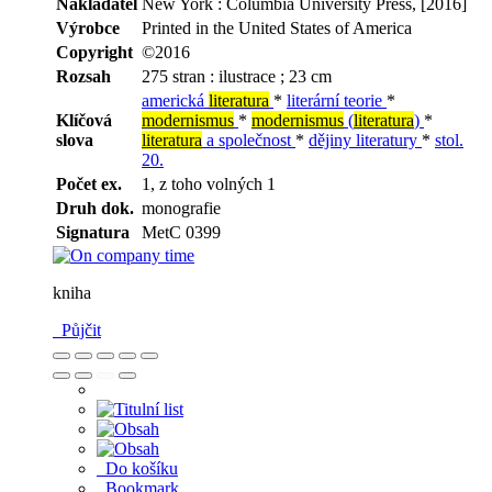
Nakladatel
New York : Columbia University Press, [2016]
Výrobce
Printed in the United States of America
Copyright
©2016
Rozsah
275 stran : ilustrace ; 23 cm
americká
literatura
*
literární teorie
*
Klíčová
modernismus
*
modernismus
(
literatura
)
*
slova
literatura
a společnost
*
dějiny literatury
*
stol.
20.
Počet ex.
1, z toho volných 1
Druh dok.
monografie
Signatura
MetC 0399
kniha
Půjčit
Do košíku
Bookmark