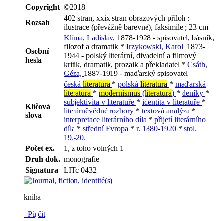
Copyright
©2018
402 stran, xxix stran obrazových příloh :
Rozsah
ilustrace (převážně barevné), faksimile ; 23 cm
Klíma, Ladislav,
1878-1928 - spisovatel, básník,
filozof a dramatik *
Irzykowski, Karol,
1873-
Osobní
1944 - polský literární, divadelní a filmový
hesla
kritik, dramatik, prozaik a překladatel *
Csáth,
Géza,
1887-1919 - maďarský spisovatel
česká
literatura
*
polská
literatura
*
maďarská
literatura
*
modernismus
(
literatura
)
*
deníky
*
subjektivita v literatuře
*
identita v literatuře
*
Klíčová
literárněvědné rozbory
*
textová analýza
*
slova
interpretace literárního díla
*
přijetí literárního
díla
*
střední Evropa
*
r. 1880-1920
*
stol.
19.-20.
Počet ex.
1, z toho volných 1
Druh dok.
monografie
Signatura
LITc 0432
kniha
Půjčit