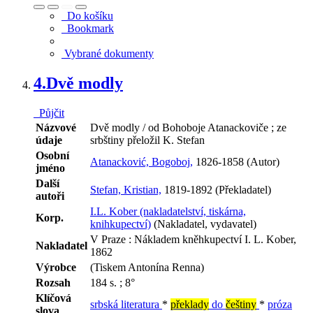
Do košíku
Bookmark
Vybrané dokumenty
4.
Dvě modly
Půjčit
Názvové
Dvě modly / od Bohoboje Atanackoviče ; ze
údaje
srbštiny přeložil K. Stefan
Osobní
Atanacković, Bogoboj,
1826-1858 (Autor)
jméno
Další
Stefan, Kristian,
1819-1892 (Překladatel)
autoři
I.L. Kober (nakladatelství, tiskárna,
Korp.
knihkupectví)
(Nakladatel, vydavatel)
V Praze : Nákladem kněhkupectví I. L. Kober,
Nakladatel
1862
Výrobce
(Tiskem Antonína Renna)
Rozsah
184 s. ; 8°
Klíčová
srbská literatura
*
překlady
do
češtiny
*
próza
slova