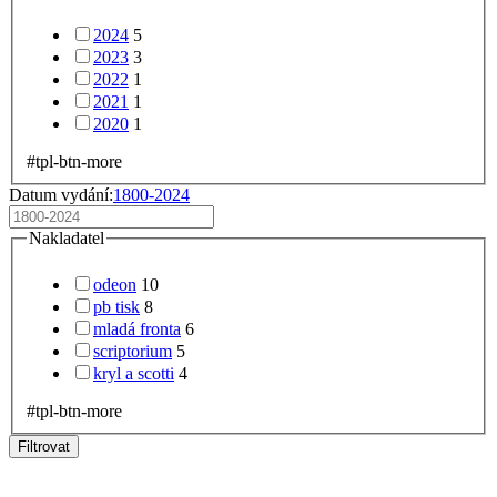
2024
5
2023
3
2022
1
2021
1
2020
1
#tpl-btn-more
Datum vydání:
1800-2024
Nakladatel
odeon
10
pb tisk
8
mladá fronta
6
scriptorium
5
kryl a scotti
4
#tpl-btn-more
Filtrovat