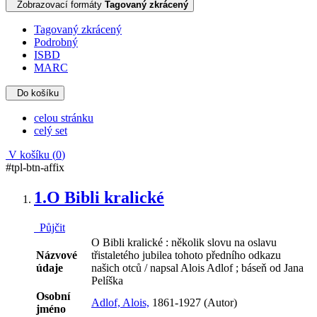
Zobrazovací formáty
Tagovaný zkrácený
Tagovaný zkrácený
Podrobný
ISBD
MARC
Do košíku
celou stránku
celý set
V košíku (
0
)
#tpl-btn-affix
1.
O Bibli kralické
Půjčit
O Bibli kralické : několik slovu na oslavu
Názvové
třistaletého jubilea tohoto předního odkazu
údaje
našich otců / napsal Alois Adlof ; báseň od Jana
Pelíška
Osobní
Adlof, Alois,
1861-1927 (Autor)
jméno