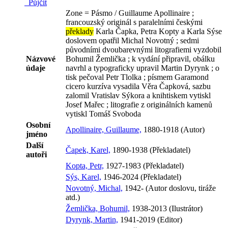
Půjčit
Zone = Pásmo / Guillaume Apollinaire ;
francouzský originál s paralelními českými
překlady
Karla Čapka, Petra Kopty a Karla Sýse
doslovem opatřil Michal Novotný ; sedmi
původními dvoubarevnými litografiemi vyzdobil
Názvové
Bohumil Žemlička ; k vydání připravil, obálku
údaje
navrhl a typograficky upravil Martin Dyrynk ; o
tisk pečoval Petr Tlolka ; písmem Garamond
cicero kurzíva vysadila Věra Čapková, sazbu
zalomil Vratislav Sýkora a knihtiskem vytiskl
Josef Mařec ; litografie z originálních kamenů
vytiskl Tomáš Svoboda
Osobní
Apollinaire, Guillaume,
1880-1918 (Autor)
jméno
Další
Čapek, Karel,
1890-1938 (Překladatel)
autoři
Kopta, Petr,
1927-1983 (Překladatel)
Sýs, Karel,
1946-2024 (Překladatel)
Novotný, Michal,
1942- (Autor doslovu, tiráže
atd.)
Žemlička, Bohumil,
1938-2013 (Ilustrátor)
Dyrynk, Martin,
1941-2019 (Editor)