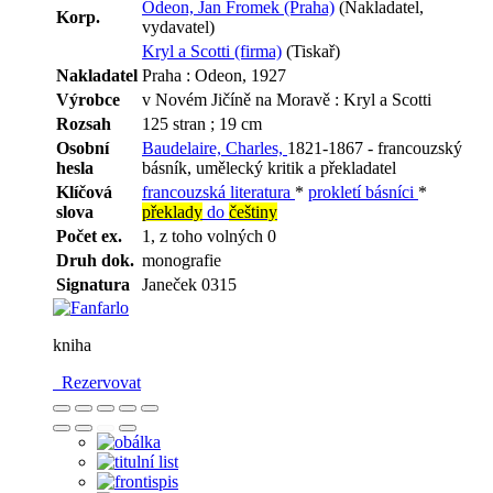
Odeon, Jan Fromek (Praha)
(Nakladatel,
Korp.
vydavatel)
Kryl a Scotti (firma)
(Tiskař)
Nakladatel
Praha : Odeon, 1927
Výrobce
v Novém Jičíně na Moravě : Kryl a Scotti
Rozsah
125 stran ; 19 cm
Osobní
Baudelaire, Charles,
1821-1867 - francouzský
hesla
básník, umělecký kritik a překladatel
Klíčová
francouzská literatura
*
prokletí básníci
*
slova
překlady
do
češtiny
Počet ex.
1, z toho volných 0
Druh dok.
monografie
Signatura
Janeček 0315
kniha
Rezervovat