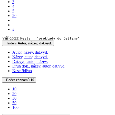
3
4
5
20
#
Váš dotaz:
Hesla = "překlady do češtiny"
Třídění
Autor, název, dat.vyd.
Autor, název, dat.vyd.
Název, autor, dat.vyd.
Dat.vyd, autor, název.
Druh dok., název, autor, dat.vyd.
Nesetříděno
Počet záznamů
10
10
20
30
50
100