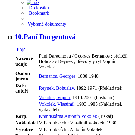
Do košíku
Bookmark
Vybrané dokumenty
10.
Paní Dargentová
Půjčit
Paní Dargentová / Georges Bernanos ; přeložil
Názvové
Bohuslav Reynek ; dřevoryty ryl Vojmír
údaje
Vokolek
Osobní
Bernanos, Georges,
1888-1948
jméno
Další
Reynek, Bohuslav,
1892-1971 (Překladatel)
autoři
Vokolek, Vojmír,
1910-2001 (Ilustrátor)
Vokolek, Vlastimil,
1903-1985 (Nakladatel,
vydavatel)
Korp.
Knihtiskárna Antonín Vokolek
(Tiskař)
Nakladatel
V Pardubicích : Vlastimil Vokolek, 1930
Výrobce
V Pardubicích : Antonín Vokolek