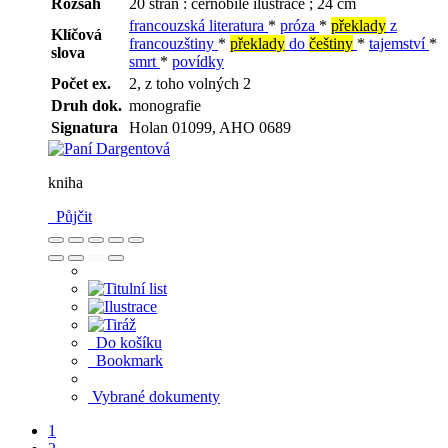
Rozsah
20 stran : černobílé ilustrace ; 24 cm
francouzská literatura
*
próza
*
překlady
z
Klíčová
francouzštiny
*
překlady
do
češtiny
*
tajemství
*
slova
smrt
*
povídky
Počet ex.
2, z toho volných 2
Druh dok.
monografie
Signatura
Holan 01099, AHO 0689
kniha
Půjčit
Do košíku
Bookmark
Vybrané dokumenty
1