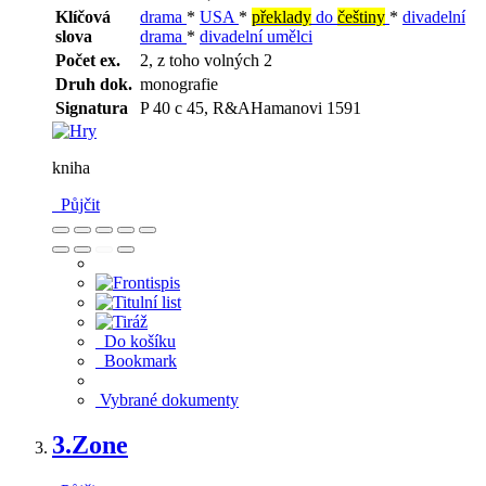
Klíčová
drama
*
USA
*
překlady
do
češtiny
*
divadelní
slova
drama
*
divadelní umělci
Počet ex.
2, z toho volných 2
Druh dok.
monografie
Signatura
P 40 c 45, R&AHamanovi 1591
kniha
Půjčit
Do košíku
Bookmark
Vybrané dokumenty
3.
Zone