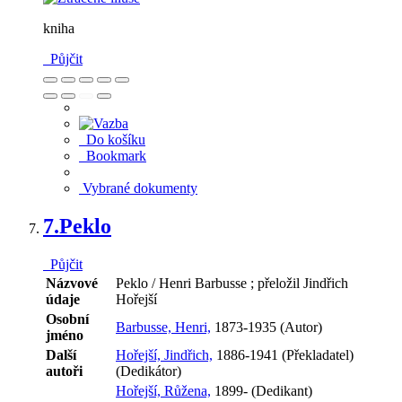
kniha
Půjčit
Do košíku
Bookmark
Vybrané dokumenty
7.
Peklo
Půjčit
Názvové
Peklo / Henri Barbusse ; přeložil Jindřich
údaje
Hořejší
Osobní
Barbusse, Henri,
1873-1935 (Autor)
jméno
Další
Hořejší, Jindřich,
1886-1941 (Překladatel)
autoři
(Dedikátor)
Hořejší, Růžena,
1899- (Dedikant)