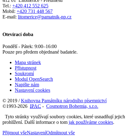
412 01
Litoměřice - Předměstí
Tel.:
+420 412 552 625
Mobil:
+420 731 448 567
E-mail:
litomerice@pamatnik-np.cz
Otevírací doba
Pondělí - Pátek:
9:00
–
16:00
Pouze pro předem objednané badatele.
Mapa stránek
Přístupnost
Soukromí
Modul OpenSearch
Napište nám
Nastavení cookies
© 2019 /
Knihovna Památníku národního písemnictví
©1993-2026
IPAC
-
Cosmotron Bohemia, s.r.o.
Tyto stránky využívají soubory cookies, které usnadňují jejich
prohlížení. Další informace o tom
jak používáme cookies
.
Přijmout vše
Nastavení
Odmítnout vše