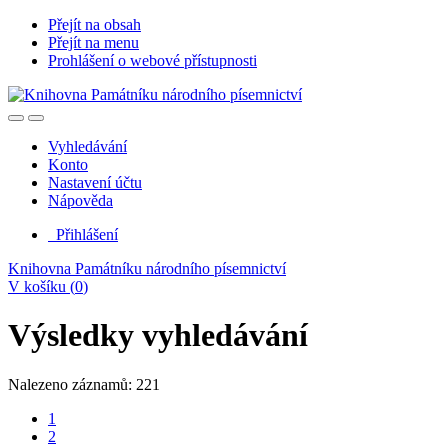
Přejít na obsah
Přejít na menu
Prohlášení o webové přístupnosti
Vyhledávání
Konto
Nastavení účtu
Nápověda
Přihlášení
Knihovna Památníku národního písemnictví
V košíku (
0
)
Výsledky vyhledávání
Nalezeno záznamů: 221
1
2