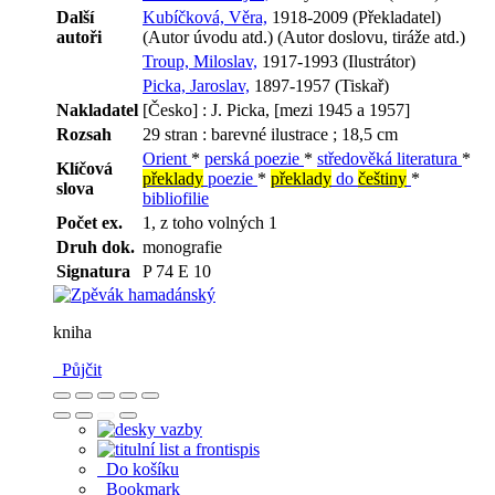
Další
Kubíčková, Věra,
1918-2009 (Překladatel)
autoři
(Autor úvodu atd.) (Autor doslovu, tiráže atd.)
Troup, Miloslav,
1917-1993 (Ilustrátor)
Picka, Jaroslav,
1897-1957 (Tiskař)
Nakladatel
[Česko] : J. Picka, [mezi 1945 a 1957]
Rozsah
29 stran : barevné ilustrace ; 18,5 cm
Orient
*
perská poezie
*
středověká literatura
*
Klíčová
překlady
poezie
*
překlady
do
češtiny
*
slova
bibliofilie
Počet ex.
1, z toho volných 1
Druh dok.
monografie
Signatura
P 74 E 10
kniha
Půjčit
Do košíku
Bookmark