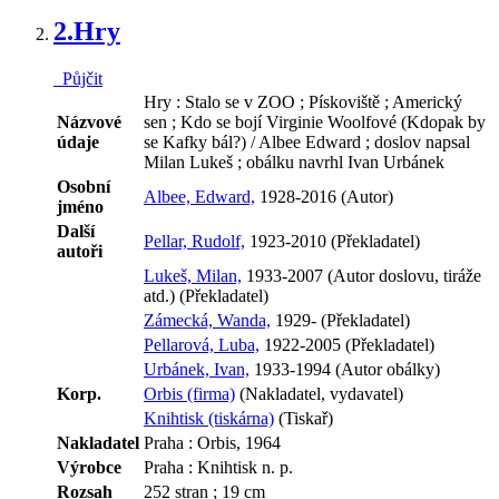
2.
Hry
Půjčit
Hry : Stalo se v ZOO ; Pískoviště ; Americký
Názvové
sen ; Kdo se bojí Virginie Woolfové (Kdopak by
údaje
se Kafky bál?) / Albee Edward ; doslov napsal
Milan Lukeš ; obálku navrhl Ivan Urbánek
Osobní
Albee, Edward,
1928-2016 (Autor)
jméno
Další
Pellar, Rudolf,
1923-2010 (Překladatel)
autoři
Lukeš, Milan,
1933-2007 (Autor doslovu, tiráže
atd.) (Překladatel)
Zámecká, Wanda,
1929- (Překladatel)
Pellarová, Luba,
1922-2005 (Překladatel)
Urbánek, Ivan,
1933-1994 (Autor obálky)
Korp.
Orbis (firma)
(Nakladatel, vydavatel)
Knihtisk (tiskárna)
(Tiskař)
Nakladatel
Praha : Orbis, 1964
Výrobce
Praha : Knihtisk n. p.
Rozsah
252 stran ; 19 cm