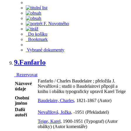
Do košíku
Bookmark
Vybrané dokumenty
9.
Fanfarlo
Rezervovat
Fanfarlo / Charles Baudelaire ; přeložila J.
Názvové
Nevařilová ; studii o Baudelairovi připojil a
údaje
knihu i obálku typograficky upravil Karel Teige
Osobní
Baudelaire, Charles,
1821-1867 (Autor)
jméno
Další
Nevařilová, Jožka,
-1951 (Překladatel)
autoři
Teige, Karel,
1900-1951 (Typograf) (Autor
obálky) (Autor komentáře)