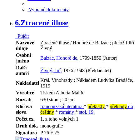
Vybrané dokumenty
6.
Ztracené illuse
Půjčit
Názvové
Ztracené illuse / Honoré de Balzac ; přeložil Jiří
údaje
Živný
Osobní
Balzac, Honoré de,
1799-1850 (Autor)
jméno
Další
Živný, Jiří,
1876-1948 (Překladatel)
autoři
Král. Vinohrady : Nákladem Ludvíka Bradáče,
Nakladatel
1919
Výrobce
Tiskem Alberta Malíře
Rozsah
630 stran ; 20 cm
Klíčová
francouzská literatura
*
překlady
*
překlady
do
slova
češtiny
*
romány
*
stol. 19.
Počet ex.
1, z toho volných 1
Druh dok.
monografie
Signatura
P 76 F 25