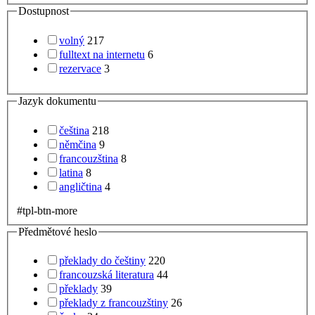
Dostupnost
volný
217
fulltext na internetu
6
rezervace
3
Jazyk dokumentu
čeština
218
němčina
9
francouzština
8
latina
8
angličtina
4
#tpl-btn-more
Předmětové heslo
překlady do češtiny
220
francouzská literatura
44
překlady
39
překlady z francouzštiny
26