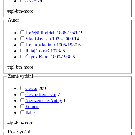
česko
24
#tpl-btn-more
Autor
Hořejší Jindřich 1886-1941
19
Vladislav Jan 1923-2009
14
Holan Vladimír 1905-1980
6
Rataj Tomáš 1973-
5
Čapek Karel 1890-1938
5
#tpl-btn-more
Země vydání
Česko
209
Československo
7
Nizozemské Antily
1
Francie
1
Itálie
1
#tpl-btn-more
Rok vydání