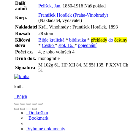
Další
Pelíšek, Jan,
1850-1916 Náš poklad
autoři
František Horálek (Praha-Vinohrady)
Korp.
(Nakladatel, vydavatel)
Nakladatel
Král. Vinohrady : František Horálek, 1893
Rozsah
28 stran
Klíčová
Bible kralická
*
biblistika
*
překlady
do
češtiny
slova
*
Česko
*
stol. 16.
*
pojednání
Počet ex.
4, z toho volných 4
Druh dok.
monografie
M 102g 61, HP XII 84, M 55f 135, P XXVI Ch
Signatura
51
kniha
Půjčit
Do košíku
Bookmark
Vybrané dokumenty