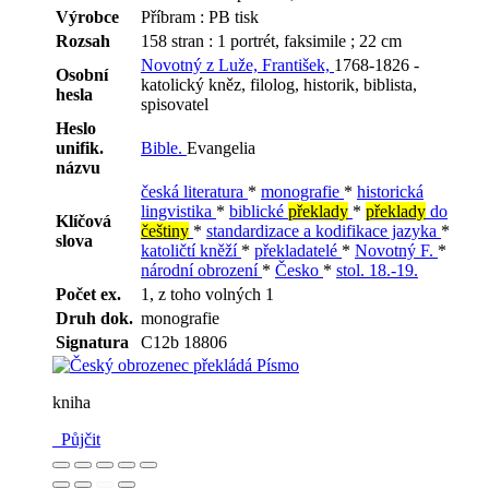
Výrobce
Příbram : PB tisk
Rozsah
158 stran : 1 portrét, faksimile ; 22 cm
Novotný z Luže, František,
1768-1826 -
Osobní
katolický kněz, filolog, historik, biblista,
hesla
spisovatel
Heslo
unifik.
Bible.
Evangelia
názvu
česká literatura
*
monografie
*
historická
lingvistika
*
biblické
překlady
*
překlady
do
Klíčová
češtiny
*
standardizace a kodifikace jazyka
*
slova
katoličtí kněží
*
překladatelé
*
Novotný F.
*
národní obrození
*
Česko
*
stol. 18.-19.
Počet ex.
1, z toho volných 1
Druh dok.
monografie
Signatura
C12b 18806
kniha
Půjčit