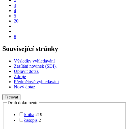
2
3
4
5
20
#
Související stránky
Výsledky vyhledávání
Zasílání novinek (SDI).
Upravit dotaz
Zdroje
Předmětové vyhledávání
Nový dotaz
Filtrovat
Druh dokumentu
kniha
219
časopis
2