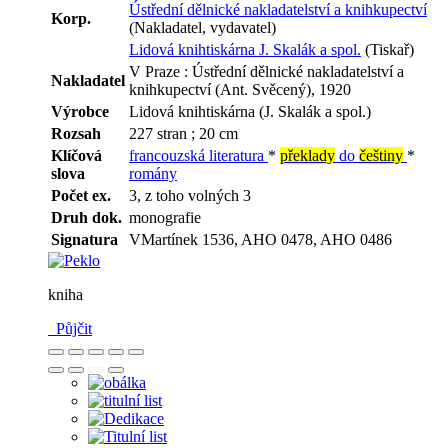
Ústřední dělnické nakladatelství a knihkupectví
Korp.
(Nakladatel, vydavatel)
Lidová knihtiskárna J. Skalák a spol.
(Tiskař)
V Praze : Ústřední dělnické nakladatelství a
Nakladatel
knihkupectví (Ant. Svěcený), 1920
Výrobce
Lidová knihtiskárna (J. Skalák a spol.)
Rozsah
227 stran ; 20 cm
Klíčová
francouzská literatura
*
překlady
do
češtiny
*
slova
romány
Počet ex.
3, z toho volných 3
Druh dok.
monografie
Signatura
VMartínek 1536, AHO 0478, AHO 0486
kniha
Půjčit