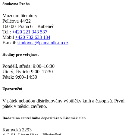
Studovna Praha
Muzeum literatury
Pelléova 44/22
160 00
Praha 6 – Bubeneč
Tel.:
+420 221 343 537
Mobil
+420 732 633 134
E-mail:
studovna@pamatnik-np.cz
Hodiny pro veřejnost
Pondělí, středa:
9:00
–
16:30
Úterý, čtvrtek:
9:00
–
17:30
Pátek:
9:00
–
14:30
Upozornění
V pátek nebudou distribuovány výpůjčky knih a časopisů. První
pátek v měsíci zavřeno.
Badatelna centrálního depozitáře v Litoměřicích
Kamýcká 2293