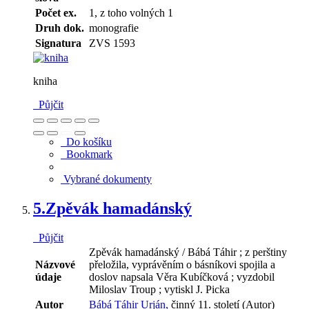
Počet ex.
1, z toho volných 1
Druh dok.
monografie
Signatura
ZVS 1593
kniha
Půjčit
Do košíku
Bookmark
Vybrané dokumenty
5.
Zpěvák hamadánský
Půjčit
Zpěvák hamadánský / Bábá Táhir ; z perštiny
Názvové
přeložila, vyprávěním o básníkovi spojila a
údaje
doslov napsala Věra Kubíčková ; vyzdobil
Miloslav Troup ; vytiskl J. Picka
Autor
Bábá Táhir Urján,
činný 11. století (Autor)