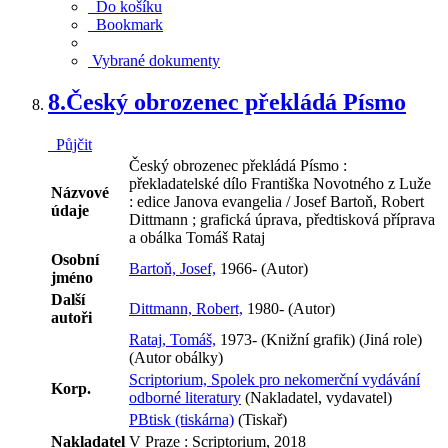
Do košíku
Bookmark
Vybrané dokumenty
8.
Český obrozenec překládá Písmo
Půjčit
Český obrozenec překládá Písmo :
překladatelské dílo Františka Novotného z Luže
Názvové
: edice Janova evangelia / Josef Bartoň, Robert
údaje
Dittmann ; grafická úprava, předtisková příprava
a obálka Tomáš Rataj
Osobní
Bartoň, Josef,
1966- (Autor)
jméno
Další
Dittmann, Robert,
1980- (Autor)
autoři
Rataj, Tomáš,
1973- (Knižní grafik) (Jiná role)
(Autor obálky)
Scriptorium, Spolek pro nekomerční vydávání
Korp.
odborné literatury
(Nakladatel, vydavatel)
PBtisk (tiskárna)
(Tiskař)
Nakladatel
V Praze : Scriptorium, 2018