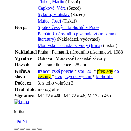
Tlolka, Martin
(Tiskař)
Čapková, Věra
(Sazeč)
Sýkora, Vratislav
(Sazeč)
Mařec, Josef
(Tiskař)
Korp.
Spolek českých bibliofilů v Praze
Památník národního písemnictví (muzeum
literatury)
(Nakladatel, vydavatel)
Moravské tiskařské závody (firma)
(Tiskař)
Nakladatel
Praha : Památník národního písemnictví, 1988
Výrobce
Ostrava : Moravské tiskařské závody
Rozsah
49 stran : ilustrace ; 28 cm
Klíčová
francouzská poezie
*
stol. 20.
*
překlady
do
slova
češtiny
*
dvojjazyčné vydání
*
bibliofilie
Počet ex.
3, z toho volných 3
Druh dok.
monografie
Signatura
M 172 a 46b, M 172 a 46, M 172 a 46a
kniha
Půjčit