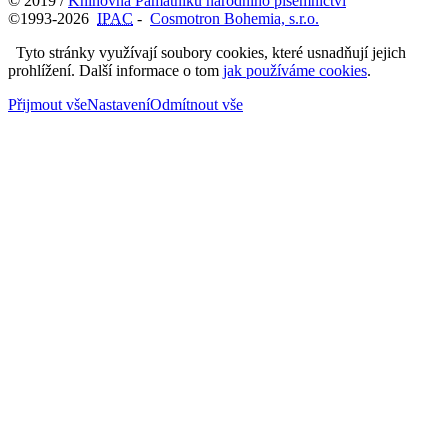
© 2019 /
Knihovna Památníku národního písemnictví
©1993-2026
IPAC
-
Cosmotron Bohemia, s.r.o.
Tyto stránky využívají soubory cookies, které usnadňují jejich
prohlížení. Další informace o tom
jak používáme cookies
.
Přijmout vše
Nastavení
Odmítnout vše