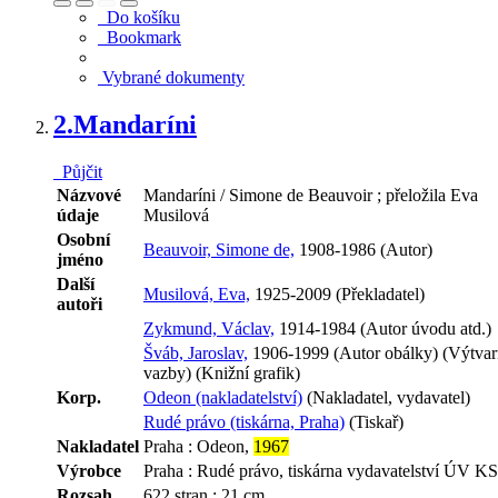
Do košíku
Bookmark
Vybrané dokumenty
2.
Mandaríni
Půjčit
Názvové
Mandaríni / Simone de Beauvoir ; přeložila Eva
údaje
Musilová
Osobní
Beauvoir, Simone de,
1908-1986 (Autor)
jméno
Další
Musilová, Eva,
1925-2009 (Překladatel)
autoři
Zykmund, Václav,
1914-1984 (Autor úvodu atd.)
Šváb, Jaroslav,
1906-1999 (Autor obálky) (Výtvar
vazby) (Knižní grafik)
Korp.
Odeon (nakladatelství)
(Nakladatel, vydavatel)
Rudé právo (tiskárna, Praha)
(Tiskař)
Nakladatel
Praha : Odeon,
1967
Výrobce
Praha : Rudé právo, tiskárna vydavatelství ÚV K
Rozsah
622 stran ; 21 cm