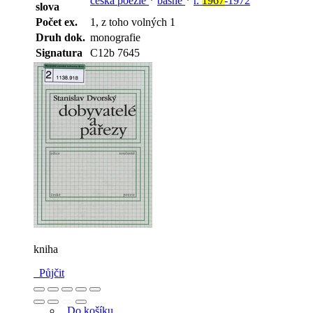
česká poezie
*
básně
*
r.
1967
-1972
slova
Počet ex.
1, z toho volných 1
Druh dok.
monografie
Signatura
C12b 7645
kniha
Půjčit
Do košíku