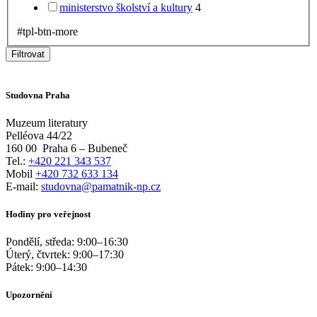
ministerstvo školství a kultury
4
#tpl-btn-more
Filtrovat
Studovna Praha
Muzeum literatury
Pelléova 44/22
160 00
Praha 6 – Bubeneč
Tel.:
+420 221 343 537
Mobil
+420 732 633 134
E-mail:
studovna@pamatnik-np.cz
Hodiny pro veřejnost
Pondělí, středa:
9:00
–
16:30
Úterý, čtvrtek:
9:00
–
17:30
Pátek:
9:00
–
14:30
Upozornění