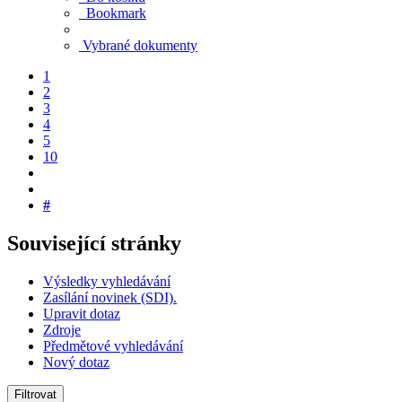
Bookmark
Vybrané dokumenty
1
2
3
4
5
10
#
Související stránky
Výsledky vyhledávání
Zasílání novinek (SDI).
Upravit dotaz
Zdroje
Předmětové vyhledávání
Nový dotaz
Filtrovat