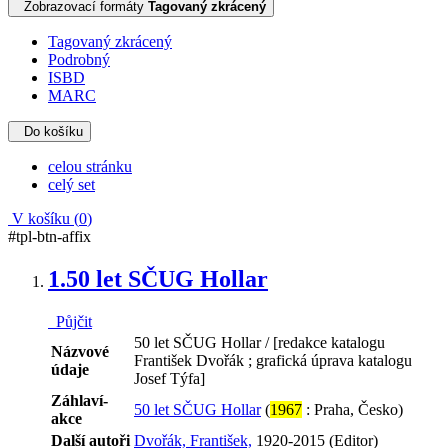
Zobrazovací formáty
Tagovaný zkrácený
Tagovaný zkrácený
Podrobný
ISBD
MARC
Do košíku
celou stránku
celý set
V košíku (
0
)
#tpl-btn-affix
1.
50 let SČUG Hollar
Půjčit
50 let SČUG Hollar / [redakce katalogu
Názvové
František Dvořák ; grafická úprava katalogu
údaje
Josef Týfa]
Záhlaví-
50 let SČUG Hollar
(
1967
: Praha, Česko)
akce
Další autoři
Dvořák, František,
1920-2015 (Editor)