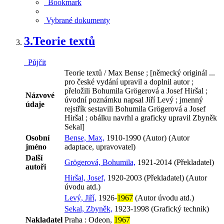
Bookmark
Vybrané dokumenty
3.
Teorie textů
Půjčit
Teorie textů / Max Bense ; [německý originál ...
pro české vydání upravil a doplnil autor ;
přeložili Bohumila Grögerová a Josef Hiršal ;
Názvové
úvodní poznámku napsal Jiří Levý ; jmenný
údaje
rejstřík sestavili Bohumila Grögerová a Josef
Hiršal ; obálku navrhl a graficky upravil Zbyněk
Sekal]
Osobní
Bense, Max,
1910-1990 (Autor) (Autor
jméno
adaptace, upravovatel)
Další
Grögerová, Bohumila,
1921-2014 (Překladatel)
autoři
Hiršal, Josef,
1920-2003 (Překladatel) (Autor
úvodu atd.)
Levý, Jiří,
1926-
1967
(Autor úvodu atd.)
Sekal, Zbyněk,
1923-1998 (Grafický technik)
Nakladatel
Praha : Odeon,
1967