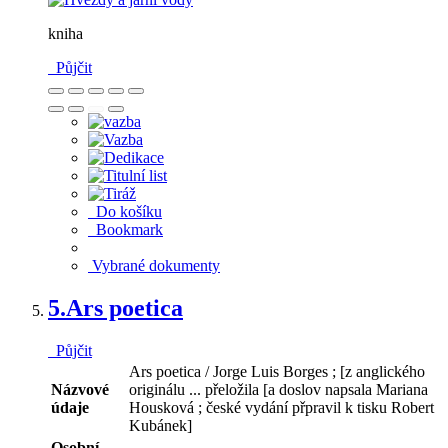
kniha
Půjčit
Do košíku
Bookmark
Vybrané dokumenty
5.
Ars poetica
Půjčit
Ars poetica / Jorge Luis Borges ; [z anglického
Názvové
originálu ... přeložila [a doslov napsala Mariana
údaje
Housková ; české vydání přpravil k tisku Robert
Kubánek]
Osobní