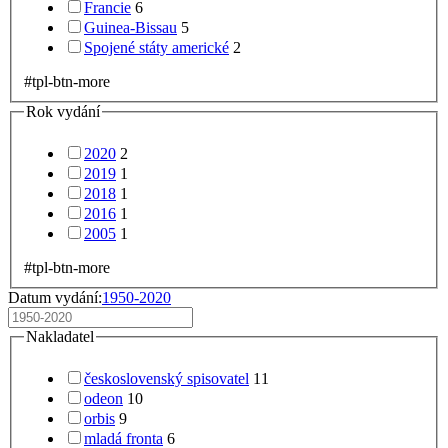
Francie
6
Guinea-Bissau
5
Spojené státy americké
2
#tpl-btn-more
Rok vydání
2020
2
2019
1
2018
1
2016
1
2005
1
#tpl-btn-more
Datum vydání:
1950-2020
Nakladatel
československý spisovatel
11
odeon
10
orbis
9
mladá fronta
6