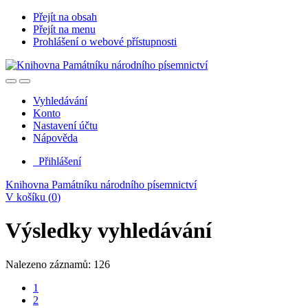
Přejít na obsah
Přejít na menu
Prohlášení o webové přístupnosti
Vyhledávání
Konto
Nastavení účtu
Nápověda
Přihlášení
Knihovna Památníku národního písemnictví
V košíku (
0
)
Výsledky vyhledávání
Nalezeno záznamů: 126
1
2