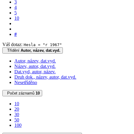
3
4
5
10
#
Váš dotaz:
Hesla = "r 1967"
Třídění
Autor, název, dat.vyd.
Autor, název, dat.vyd.
Název, autor, dat.vyd.
Dat.vyd, autor, název.
Druh dok., název, autor, dat.vyd.
Nesetříděno
Počet záznamů
10
10
20
30
50
100