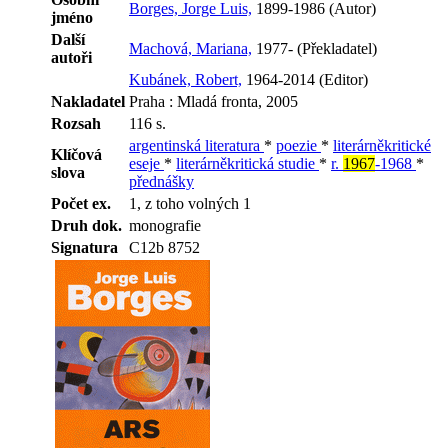
Borges, Jorge Luis,
1899-1986 (Autor)
jméno
Další
Machová, Mariana,
1977- (Překladatel)
autoři
Kubánek, Robert,
1964-2014 (Editor)
Nakladatel
Praha : Mladá fronta, 2005
Rozsah
116 s.
argentinská literatura
*
poezie
*
literárněkritické
Klíčová
eseje
*
literárněkritická studie
*
r.
1967
-1968
*
slova
přednášky
Počet ex.
1, z toho volných 1
Druh dok.
monografie
Signatura
C12b 8752