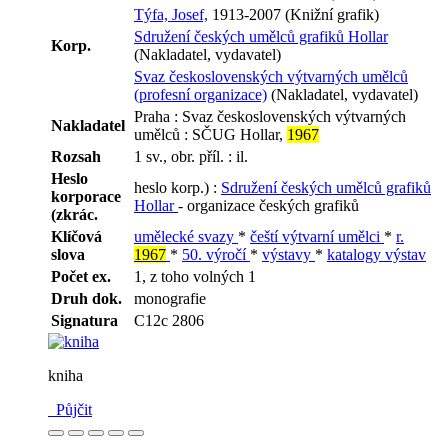
Týfa, Josef,
1913-2007 (Knižní grafik)
Sdružení českých umělců grafiků Hollar
Korp.
(Nakladatel, vydavatel)
Svaz československých výtvarných umělců
(profesní organizace)
(Nakladatel, vydavatel)
Praha : Svaz československých výtvarných
Nakladatel
umělců : SČUG Hollar,
1967
Rozsah
1 sv., obr. příl. : il.
Heslo
heslo korp.) :
Sdružení českých umělců grafiků
korporace
Hollar
- organizace českých grafiků
(zkrác.
Klíčová
umělecké svazy
*
čeští výtvarní umělci
*
r.
slova
1967
*
50. výročí
*
výstavy
*
katalogy výstav
Počet ex.
1, z toho volných 1
Druh dok.
monografie
Signatura
C12c 2806
kniha
Půjčit