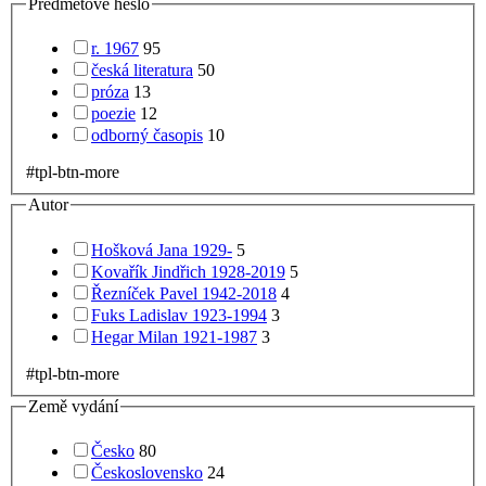
Předmětové heslo
r. 1967
95
česká literatura
50
próza
13
poezie
12
odborný časopis
10
#tpl-btn-more
Autor
Hošková Jana 1929-
5
Kovařík Jindřich 1928-2019
5
Řezníček Pavel 1942-2018
4
Fuks Ladislav 1923-1994
3
Hegar Milan 1921-1987
3
#tpl-btn-more
Země vydání
Česko
80
Československo
24