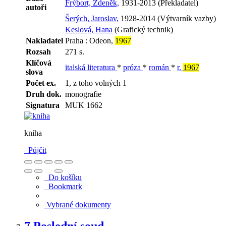
Frýbort, Zdeněk,
1931-2013 (Překladatel)
autoři
Šerých, Jaroslav,
1928-2014 (Výtvarník vazby)
Keslová, Hana
(Grafický technik)
Nakladatel
Praha : Odeon,
1967
Rozsah
271 s.
Klíčová
italská literatura
*
próza
*
román
*
r.
1967
slova
Počet ex.
1, z toho volných 1
Druh dok.
monografie
Signatura
MUK 1662
kniha
Půjčit
Do košíku
Bookmark
Vybrané dokumenty
7.
Poslední soud