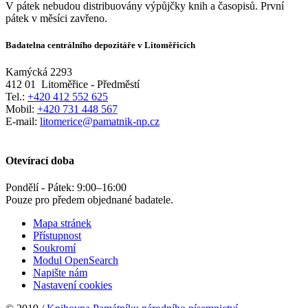
V pátek nebudou distribuovány výpůjčky knih a časopisů. První
pátek v měsíci zavřeno.
Badatelna centrálního depozitáře v Litoměřicích
Kamýcká 2293
412 01
Litoměřice - Předměstí
Tel.:
+420 412 552 625
Mobil:
+420 731 448 567
E-mail:
litomerice@pamatnik-np.cz
Otevírací doba
Pondělí - Pátek:
9:00
–
16:00
Pouze pro předem objednané badatele.
Mapa stránek
Přístupnost
Soukromí
Modul OpenSearch
Napište nám
Nastavení cookies