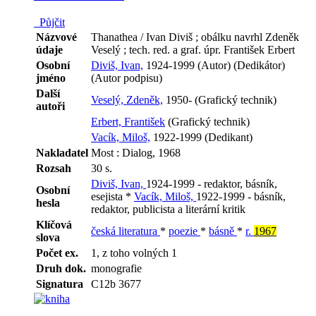
Půjčit
Názvové
Thanathea / Ivan Diviš ; obálku navrhl Zdeněk
údaje
Veselý ; tech. red. a graf. úpr. František Erbert
Osobní
Diviš, Ivan,
1924-1999 (Autor) (Dedikátor)
jméno
(Autor podpisu)
Další
Veselý, Zdeněk,
1950- (Grafický technik)
autoři
Erbert, František
(Grafický technik)
Vacík, Miloš,
1922-1999 (Dedikant)
Nakladatel
Most : Dialog, 1968
Rozsah
30 s.
Diviš, Ivan,
1924-1999 - redaktor, básník,
Osobní
esejista *
Vacík, Miloš,
1922-1999 - básník,
hesla
redaktor, publicista a literární kritik
Klíčová
česká literatura
*
poezie
*
básně
*
r.
1967
slova
Počet ex.
1, z toho volných 1
Druh dok.
monografie
Signatura
C12b 3677