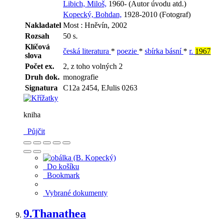
Libich, Miloš,
1960- (Autor úvodu atd.)
Kopecký, Bohdan,
1928-2010 (Fotograf)
Nakladatel
Most : Hněvín, 2002
Rozsah
50 s.
Klíčová
česká literatura
*
poezie
*
sbírka básní
*
r.
1967
slova
Počet ex.
2, z toho volných 2
Druh dok.
monografie
Signatura
C12a 2454, EJulis 0263
kniha
Půjčit
Do košíku
Bookmark
Vybrané dokumenty
9.
Thanathea