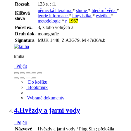
Rozsah
133 s. : il.
německá literatura
*
studie
*
literární věda
*
Klíčová
teorie informace
*
lingvistika
*
estetika
*
slova
metodologie
*
r.
1967
Počet ex.
3, z toho volných 3
Druh dok.
monografie
Signatura
MUK 1448, Z A3G79, M 47e36/a,b
kniha
Půjčit
Do košíku
Bookmark
Vybrané dokumenty
4.
Hvězdy a jarní vody
Půjčit
Názvové
Hvězdy a jarní vody / Ping Sin ; přeložila