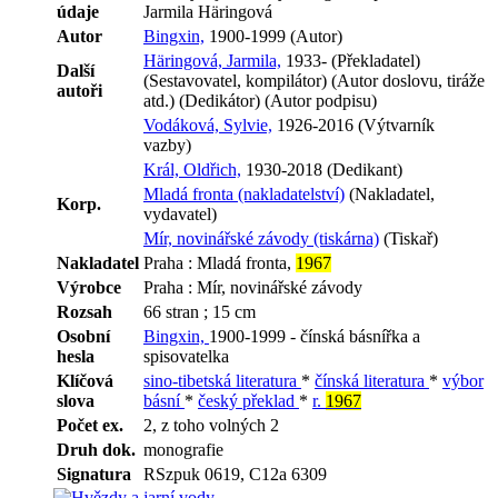
údaje
Jarmila Häringová
Autor
Bingxin,
1900-1999 (Autor)
Häringová, Jarmila,
1933- (Překladatel)
Další
(Sestavovatel, kompilátor) (Autor doslovu, tiráže
autoři
atd.) (Dedikátor) (Autor podpisu)
Vodáková, Sylvie,
1926-2016 (Výtvarník
vazby)
Král, Oldřich,
1930-2018 (Dedikant)
Mladá fronta (nakladatelství)
(Nakladatel,
Korp.
vydavatel)
Mír, novinářské závody (tiskárna)
(Tiskař)
Nakladatel
Praha : Mladá fronta,
1967
Výrobce
Praha : Mír, novinářské závody
Rozsah
66 stran ; 15 cm
Osobní
Bingxin,
1900-1999 - čínská básnířka a
hesla
spisovatelka
Klíčová
sino-tibetská literatura
*
čínská literatura
*
výbor
slova
básní
*
český překlad
*
r.
1967
Počet ex.
2, z toho volných 2
Druh dok.
monografie
Signatura
RSzpuk 0619, C12a 6309