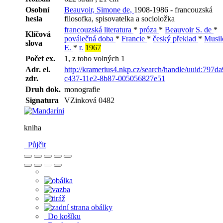
Osobní
Beauvoir, Simone de,
1908-1986 - francouzská
hesla
filosofka, spisovatelka a socioložka
francouzská literatura
*
próza
*
Beauvoir S. de
*
Klíčová
poválečná doba
*
Francie
*
český překlad
*
Musil
slova
E.
*
r.
1967
Počet ex.
1, z toho volných 1
Adr. el.
http://kramerius4.nkp.cz/search/handle/uuid:797d
zdr.
c437-11e2-8b87-005056827e51
Druh dok.
monografie
Signatura
VZinková 0482
kniha
Půjčit
Do košíku