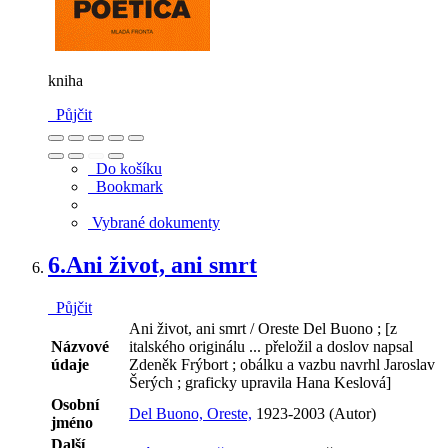
kniha
Půjčit
Do košíku
Bookmark
Vybrané dokumenty
6.
Ani život, ani smrt
Půjčit
Ani život, ani smrt / Oreste Del Buono ; [z
Názvové
italského originálu ... přeložil a doslov napsal
údaje
Zdeněk Frýbort ; obálku a vazbu navrhl Jaroslav
Šerých ; graficky upravila Hana Keslová]
Osobní
Del Buono, Oreste,
1923-2003 (Autor)
jméno
Další