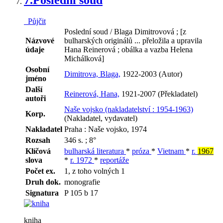
Půjčit
Poslední soud / Blaga Dimitrovová ; [z
Názvové
bulharských originálů ... přeložila a upravila
údaje
Hana Reinerová ; obálka a vazba Helena
Michálková]
Osobní
Dimitrova, Blaga,
1922-2003 (Autor)
jméno
Další
Reinerová, Hana,
1921-2007 (Překladatel)
autoři
Naše vojsko (nakladatelství : 1954-1963)
Korp.
(Nakladatel, vydavatel)
Nakladatel
Praha : Naše vojsko, 1974
Rozsah
346 s. ; 8°
Klíčová
bulharská literatura
*
próza
*
Vietnam
*
r.
1967
slova
*
r. 1972
*
reportáže
Počet ex.
1, z toho volných 1
Druh dok.
monografie
Signatura
P 105 b 17
kniha