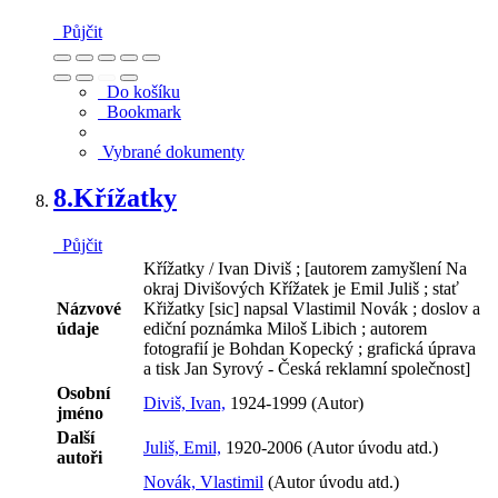
Půjčit
Do košíku
Bookmark
Vybrané dokumenty
8.
Křížatky
Půjčit
Křížatky / Ivan Diviš ; [autorem zamyšlení Na
okraj Divišových Křížatek je Emil Juliš ; stať
Názvové
Křižatky [sic] napsal Vlastimil Novák ; doslov a
údaje
ediční poznámka Miloš Libich ; autorem
fotografií je Bohdan Kopecký ; grafická úprava
a tisk Jan Syrový - Česká reklamní společnost]
Osobní
Diviš, Ivan,
1924-1999 (Autor)
jméno
Další
Juliš, Emil,
1920-2006 (Autor úvodu atd.)
autoři
Novák, Vlastimil
(Autor úvodu atd.)