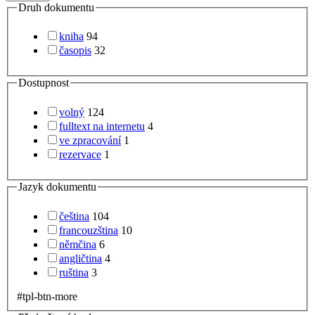
Druh dokumentu
kniha
94
časopis
32
Dostupnost
volný
124
fulltext na internetu
4
ve zpracování
1
rezervace
1
Jazyk dokumentu
čeština
104
francouzština
10
němčina
6
angličtina
4
ruština
3
#tpl-btn-more