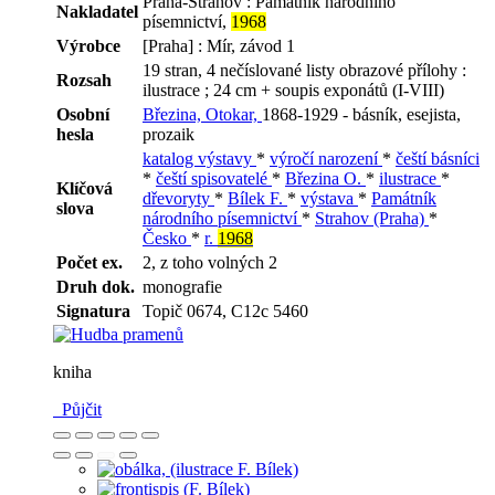
Praha-Strahov : Památník národního
Nakladatel
písemnictví,
1968
Výrobce
[Praha] : Mír, závod 1
19 stran, 4 nečíslované listy obrazové přílohy :
Rozsah
ilustrace ; 24 cm + soupis exponátů (I-VIII)
Osobní
Březina, Otokar,
1868-1929 - básník, esejista,
hesla
prozaik
katalog výstavy
*
výročí narození
*
čeští básníci
*
čeští spisovatelé
*
Březina O.
*
ilustrace
*
Klíčová
dřevoryty
*
Bílek F.
*
výstava
*
Památník
slova
národního písemnictví
*
Strahov (Praha)
*
Česko
*
r.
1968
Počet ex.
2, z toho volných 2
Druh dok.
monografie
Signatura
Topič 0674, C12c 5460
kniha
Půjčit