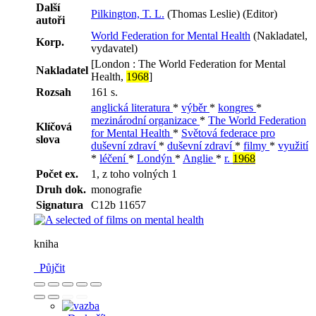
Další
Pilkington, T. L.
(Thomas Leslie) (Editor)
autoři
World Federation for Mental Health
(Nakladatel,
Korp.
vydavatel)
[London : The World Federation for Mental
Nakladatel
Health,
1968
]
Rozsah
161 s.
anglická literatura
*
výběr
*
kongres
*
mezinárodní organizace
*
The World Federation
Klíčová
for Mental Health
*
Světová federace pro
slova
duševní zdraví
*
duševní zdraví
*
filmy
*
využití
*
léčení
*
Londýn
*
Anglie
*
r.
1968
Počet ex.
1, z toho volných 1
Druh dok.
monografie
Signatura
C12b 11657
kniha
Půjčit