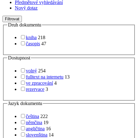
Předmětové vyhledávání
Nový dotaz
Filtrovat
Druh dokumentu
kniha
218
časopis
47
Dostupnost
volný
254
fulltext na internetu
13
ve zpracování
4
rezervace
3
Jazyk dokumentu
čeština
222
němčina
19
angličtina
16
slovenština
14