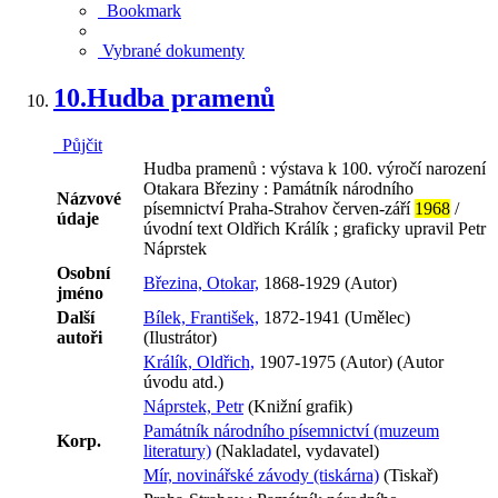
Bookmark
Vybrané dokumenty
10.
Hudba pramenů
Půjčit
Hudba pramenů : výstava k 100. výročí narození
Otakara Březiny : Památník národního
Názvové
písemnictví Praha-Strahov červen-září
1968
/
údaje
úvodní text Oldřich Králík ; graficky upravil Petr
Náprstek
Osobní
Březina, Otokar,
1868-1929 (Autor)
jméno
Další
Bílek, František,
1872-1941 (Umělec)
autoři
(Ilustrátor)
Králík, Oldřich,
1907-1975 (Autor) (Autor
úvodu atd.)
Náprstek, Petr
(Knižní grafik)
Památník národního písemnictví (muzeum
Korp.
literatury)
(Nakladatel, vydavatel)
Mír, novinářské závody (tiskárna)
(Tiskař)