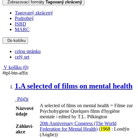
Zobrazovací formáty
Tagovaný zkrácený
Tagovaný zkrácený
Podrobný
ISBD
MARC
Do košíku
celou stránku
celý set
V košíku (
0
)
#tpl-btn-affix
1.
A selected of films on mental health
Půjčit
A selected of films on mental health = Filme zur
Názvové
Psychohygiene Quelques films d'hygiène
údaje
mentale / edited by T.L. Pilkington
20th Anniversary Congress (The World
Záhlaví-
Federation for Mental Health)
(
1968
: Londýn
akce
(Anglie))