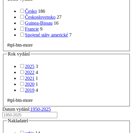
Česko
186
Československo
27
Guinea-Bissau
16
Francie
9
Spojené státy americké
7
#tpl-btn-more
Rok vydání
2025
3
2022
4
2021
1
2020
1
2019
4
#tpl-btn-more
Datum vydání:
1950-2025
Nakladatel