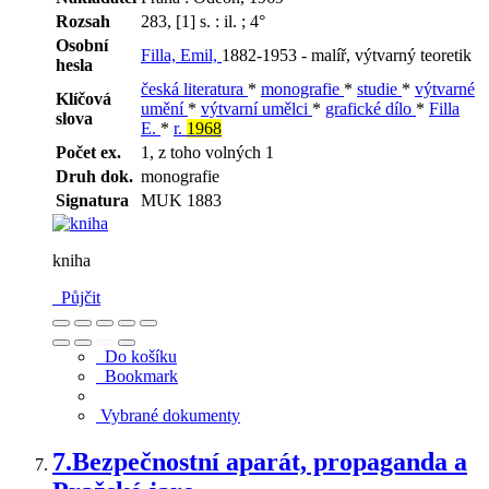
Rozsah
283, [1] s. : il. ; 4°
Osobní
Filla, Emil,
1882-1953 - malíř, výtvarný teoretik
hesla
česká literatura
*
monografie
*
studie
*
výtvarné
Klíčová
umění
*
výtvarní umělci
*
grafické dílo
*
Filla
slova
E.
*
r.
1968
Počet ex.
1, z toho volných 1
Druh dok.
monografie
Signatura
MUK 1883
kniha
Půjčit
Do košíku
Bookmark
Vybrané dokumenty
7.
Bezpečnostní aparát, propaganda a