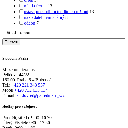
orbis
14
mladá fronta
13
ústav pro studium totalitních režimů
13
nakladatel není známý
8
odeon
7
#tpl-btn-more
Filtrovat
Studovna Praha
Muzeum literatury
Pelléova 44/22
160 00
Praha 6 – Bubeneč
Tel.:
+420 221 343 537
Mobil
+420 732 633 134
E-mail:
studovna@pamatnik-np.cz
Hodiny pro veřejnost
Pondělí, středa:
9:00
–
16:30
Úterý, čtvrtek:
9:00
–
17:30
Pátek:
9:00
–
14:30