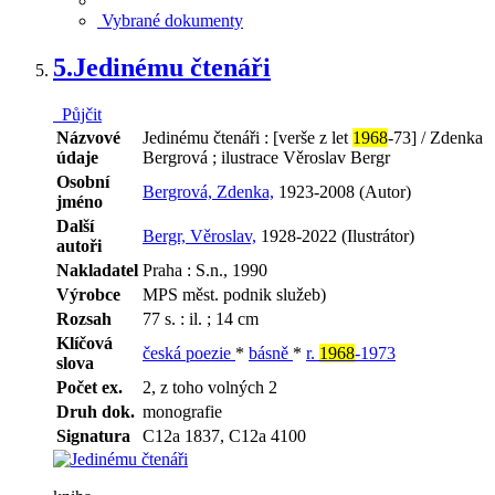
Vybrané dokumenty
5.
Jedinému čtenáři
Půjčit
Názvové
Jedinému čtenáři : [verše z let
1968
-73] / Zdenka
údaje
Bergrová ; ilustrace Věroslav Bergr
Osobní
Bergrová, Zdenka,
1923-2008 (Autor)
jméno
Další
Bergr, Věroslav,
1928-2022 (Ilustrátor)
autoři
Nakladatel
Praha : S.n., 1990
Výrobce
MPS měst. podnik služeb)
Rozsah
77 s. : il. ; 14 cm
Klíčová
česká poezie
*
básně
*
r.
1968
-1973
slova
Počet ex.
2, z toho volných 2
Druh dok.
monografie
Signatura
C12a 1837, C12a 4100