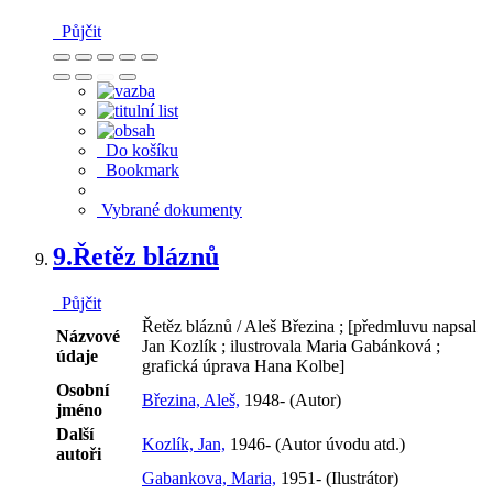
Půjčit
Do košíku
Bookmark
Vybrané dokumenty
9.
Řetěz bláznů
Půjčit
Řetěz bláznů / Aleš Březina ; [předmluvu napsal
Názvové
Jan Kozlík ; ilustrovala Maria Gabánková ;
údaje
grafická úprava Hana Kolbe]
Osobní
Březina, Aleš,
1948- (Autor)
jméno
Další
Kozlík, Jan,
1946- (Autor úvodu atd.)
autoři
Gabankova, Maria,
1951- (Ilustrátor)