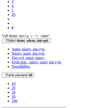
3
4
5
20
#
Váš dotaz:
Hesla = "r 1968"
Třídění
Autor, název, dat.vyd.
Autor, název, dat.vyd.
Název, autor, dat.vyd.
Dat.vyd, autor, název.
Druh dok., název, autor, dat.vyd.
Nesetříděno
Počet záznamů
10
10
20
30
50
100