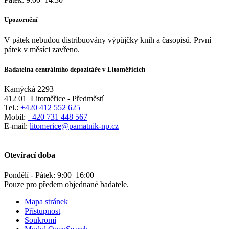
Upozornění
V pátek nebudou distribuovány výpůjčky knih a časopisů. První
pátek v měsíci zavřeno.
Badatelna centrálního depozitáře v Litoměřicích
Kamýcká 2293
412 01
Litoměřice - Předměstí
Tel.:
+420 412 552 625
Mobil:
+420 731 448 567
E-mail:
litomerice@pamatnik-np.cz
Otevírací doba
Pondělí - Pátek:
9:00
–
16:00
Pouze pro předem objednané badatele.
Mapa stránek
Přístupnost
Soukromí