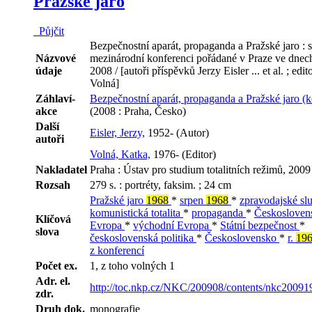
Pražské jaro
Půjčit
Bezpečnostní aparát, propaganda a Pražské jaro : 
Názvové
mezinárodní konferenci pořádané v Praze ve dnech 
údaje
2008 / [autoři příspěvků Jerzy Eisler ... et al. ; edi
Volná]
Záhlaví-
Bezpečnostní aparát, propaganda a Pražské jaro (
akce
(2008 : Praha, Česko)
Další
Eisler, Jerzy,
1952- (Autor)
autoři
Volná, Katka,
1976- (Editor)
Nakladatel
Praha : Ústav pro studium totalitních režimů, 2009
Rozsah
279 s. : portréty, faksim. ; 24 cm
Pražské jaro
1968
*
srpen
1968
*
zpravodajské s
komunistická totalita
*
propaganda
*
Českoslove
Klíčová
Evropa
*
východní Evropa
*
Státní bezpečnost
*
slova
československá politika
*
Československo
*
r.
19
z konferencí
Počet ex.
1, z toho volných 1
Adr. el.
http://toc.nkp.cz/NKC/200908/contents/nkc2009
zdr.
Druh dok.
monografie