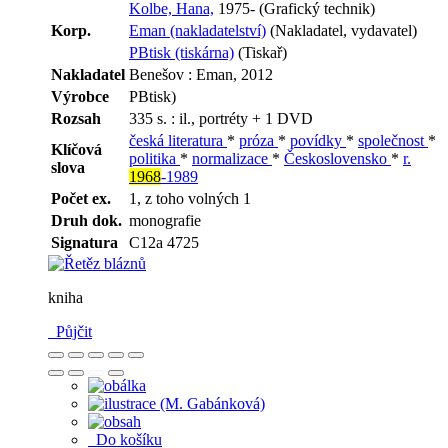
Kolbe, Hana,
1975- (Grafický technik)
Korp.
Eman (nakladatelství)
(Nakladatel, vydavatel)
PBtisk (tiskárna)
(Tiskař)
Nakladatel
Benešov : Eman, 2012
Výrobce
PBtisk)
Rozsah
335 s. : il., portréty + 1 DVD
česká literatura
*
próza
*
povídky
*
společnost
*
Klíčová
politika
*
normalizace
*
Československo
*
r.
slova
1968
-1989
Počet ex.
1, z toho volných 1
Druh dok.
monografie
Signatura
C12a 4725
kniha
Půjčit
Do košíku