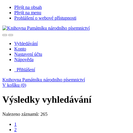
Přejít na obsah
Přejít na menu
Prohlášení o webové přístupnosti
Vyhledávání
Konto
Nastavení účtu
Nápověda
Přihlášení
Knihovna Památníku národního písemnictví
V košíku (
0
)
Výsledky vyhledávání
Nalezeno záznamů: 265
1
2