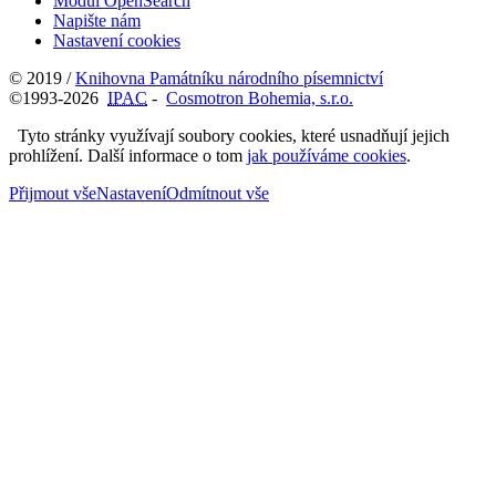
Modul OpenSearch
Napište nám
Nastavení cookies
© 2019 /
Knihovna Památníku národního písemnictví
©1993-2026
IPAC
-
Cosmotron Bohemia, s.r.o.
Tyto stránky využívají soubory cookies, které usnadňují jejich
prohlížení. Další informace o tom
jak používáme cookies
.
Přijmout vše
Nastavení
Odmítnout vše