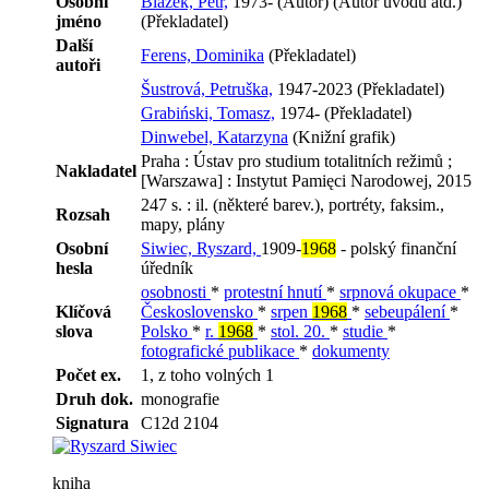
Osobní
Blažek, Petr,
1973- (Autor) (Autor úvodu atd.)
jméno
(Překladatel)
Další
Ferens, Dominika
(Překladatel)
autoři
Šustrová, Petruška,
1947-2023 (Překladatel)
Grabiński, Tomasz,
1974- (Překladatel)
Dinwebel, Katarzyna
(Knižní grafik)
Praha : Ústav pro studium totalitních režimů ;
Nakladatel
[Warszawa] : Instytut Pamięci Narodowej, 2015
247 s. : il. (některé barev.), portréty, faksim.,
Rozsah
mapy, plány
Osobní
Siwiec, Ryszard,
1909-
1968
- polský finanční
hesla
úředník
osobnosti
*
protestní hnutí
*
srpnová okupace
*
Klíčová
Československo
*
srpen
1968
*
sebeupálení
*
slova
Polsko
*
r.
1968
*
stol. 20.
*
studie
*
fotografické publikace
*
dokumenty
Počet ex.
1, z toho volných 1
Druh dok.
monografie
Signatura
C12d 2104
kniha