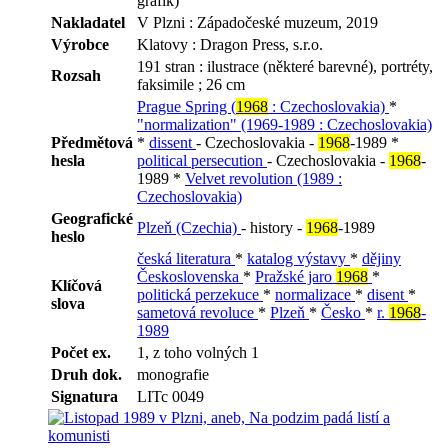
grafik)
Nakladatel
V Plzni : Západočeské muzeum, 2019
Výrobce
Klatovy : Dragon Press, s.r.o.
191 stran : ilustrace (některé barevné), portréty,
Rozsah
faksimile ; 26 cm
Prague Spring (
1968
: Czechoslovakia)
*
"normalization" (1969-1989 : Czechoslovakia)
Předmětová
*
dissent
- Czechoslovakia -
1968
-1989 *
hesla
political persecution
- Czechoslovakia -
1968
-
1989 *
Velvet revolution (1989 :
Czechoslovakia)
Geografické
Plzeň (Czechia)
- history -
1968
-1989
heslo
česká literatura
*
katalog výstavy
*
dějiny
Československa
*
Pražské jaro
1968
*
Klíčová
politická perzekuce
*
normalizace
*
disent
*
slova
sametová revoluce
*
Plzeň
*
Česko
*
r.
1968
-
1989
Počet ex.
1, z toho volných 1
Druh dok.
monografie
Signatura
LITc 0049