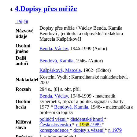
4.
Dopisy přes mříže
Půjčit
Dopisy přes mříže / Václav Benda, Kamila
Názvové
Bendová ; [editorka a odpovědná redaktora
údaje
Marcela Kašpárková]
Osobní
Benda, Václav,
1946-1999 (Autor)
jméno
Další
Bendová, Kamila,
1946- (Autor)
autoři
Kašpárková, Marcela,
1962- (Editor)
Kostelní Vydří : Karmelitanské nakladatelství,
Nakladatel
2007
Rozsah
294 s., [8] s. obr. příl.
Benda, Václav,
1946-1999 - matematik,
Osobní
kybernetik, filozof a politik, signatář Charty
hesla
1977 *
Bendová, Kamila,
1946- - matematička a
profesorka logiky
političtí vězni
*
disidentské hnutí
*
Klíčová
Československo
*
r.
1968
-1989
*
slova
korespondence
*
dopisy z vězení
*
r. 1979
Počet ex.
1, z toho volných 1