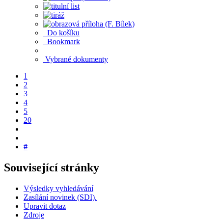
Do košíku
Bookmark
Vybrané dokumenty
1
2
3
4
5
20
#
Související stránky
Výsledky vyhledávání
Zasílání novinek (SDI).
Upravit dotaz
Zdroje