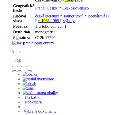
Československo -
1968
-1989
Geografické
Praha (Česko)
*
Československo
heslo
Klíčová
česká literatura
*
soubor textů
*
Bednářová O.
slova
*
r.
1968
-1989
*
výbory
Počet ex.
1, z toho volných 1
Druh dok.
monografie
Signatura
C12b 17790
kniha
Půjčit
Do košíku
Bookmark
Vybrané dokumenty