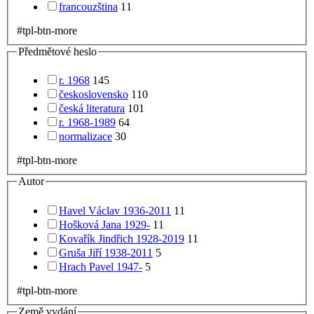
francouzština
11
#tpl-btn-more
Předmětové heslo
r. 1968
145
československo
110
česká literatura
101
r. 1968-1989
64
normalizace
30
#tpl-btn-more
Autor
Havel Václav 1936-2011
11
Hošková Jana 1929-
11
Kovařík Jindřich 1928-2019
11
Gruša Jiří 1938-2011
5
Hrach Pavel 1947-
5
#tpl-btn-more
Země vydání