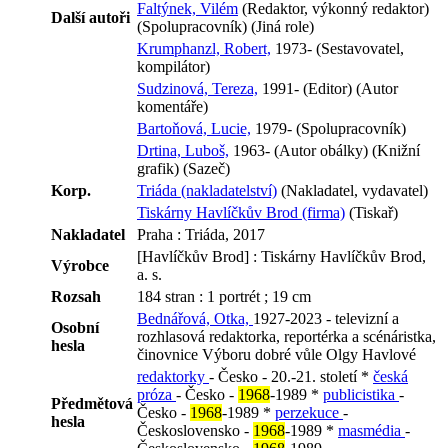
Faltýnek, Vilém
(Redaktor, výkonný redaktor)
Další autoři
(Spolupracovník) (Jiná role)
Krumphanzl, Robert,
1973- (Sestavovatel,
kompilátor)
Sudzinová, Tereza,
1991- (Editor) (Autor
komentáře)
Bartoňová, Lucie,
1979- (Spolupracovník)
Drtina, Luboš,
1963- (Autor obálky) (Knižní
grafik) (Sazeč)
Korp.
Triáda (nakladatelství)
(Nakladatel, vydavatel)
Tiskárny Havlíčkův Brod (firma)
(Tiskař)
Nakladatel
Praha : Triáda, 2017
[Havlíčkův Brod] : Tiskárny Havlíčkův Brod,
Výrobce
a. s.
Rozsah
184 stran : 1 portrét ; 19 cm
Bednářová, Otka,
1927-2023 - televizní a
Osobní
rozhlasová redaktorka, reportérka a scénáristka,
hesla
činovnice Výboru dobré vůle Olgy Havlové
redaktorky
- Česko - 20.-21. století *
česká
próza
- Česko -
1968
-1989 *
publicistika
-
Předmětová
Česko -
1968
-1989 *
perzekuce
-
hesla
Československo -
1968
-1989 *
masmédia
-