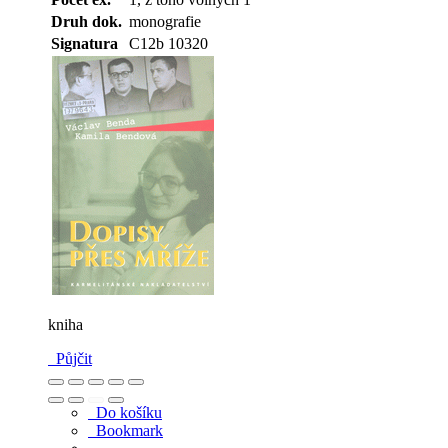
Druh dok.
monografie
Signatura
C12b 10320
kniha
Půjčit
Do košíku
Bookmark