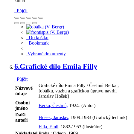
kniha
Půjčit
Do košíku
Bookmark
Vybrané dokumenty
6.
Grafické dílo Emila Filly
Půjčit
Grafické dílo Emila Filly / Čestmír Berka ;
Názvové
[obálku, vazbu a grafickou úpravu navrhl
údaje
Jaroslav Hošek]
Osobní
Berka, Čestmír,
1924- (Autor)
jméno
Další
Hošek, Jaroslav,
1909-1983 (Grafický technik)
autoři
Filla, Emil,
1882-1953 (Ilustrátor)
Nakladatel
Praha : Odeon, 1969