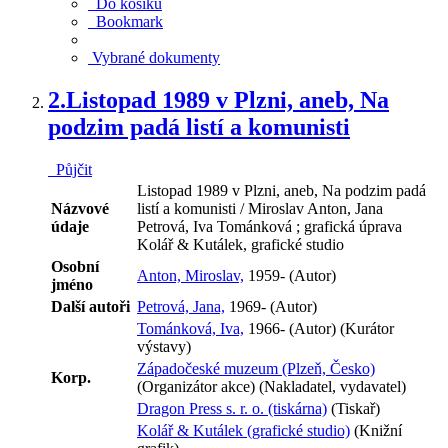
Do košíku
Bookmark
Vybrané dokumenty
2.
Listopad 1989 v Plzni, aneb, Na
podzim padá listí a komunisti
Půjčit
Listopad 1989 v Plzni, aneb, Na podzim padá
Názvové
listí a komunisti / Miroslav Anton, Jana
údaje
Petrová, Iva Tománková ; grafická úprava
Kolář & Kutálek, grafické studio
Osobní
Anton, Miroslav,
1959- (Autor)
jméno
Další autoři
Petrová, Jana,
1969- (Autor)
Tománková, Iva,
1966- (Autor) (Kurátor
výstavy)
Západočeské muzeum (Plzeň, Česko)
Korp.
(Organizátor akce) (Nakladatel, vydavatel)
Dragon Press s. r. o. (tiskárna)
(Tiskař)
Kolář & Kutálek (grafické studio)
(Knižní