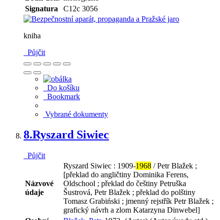
Signatura
C12c 3056
kniha
Půjčit
Do košíku
Bookmark
Vybrané dokumenty
8.
Ryszard Siwiec
Půjčit
Ryszard Siwiec : 1909-
1968
/ Petr Blažek ;
[překlad do angličtiny Dominika Ferens,
Názvové
Oldschool ; překlad do češtiny Petruška
údaje
Šustrová, Petr Blažek ; překlad do polštiny
Tomasz Grabiński ; jmenný rejstřík Petr Blažek ;
grafický návrh a zlom Katarzyna Dinwebel]