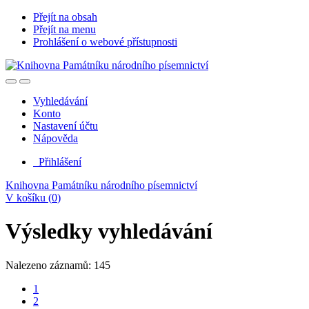
Přejít na obsah
Přejít na menu
Prohlášení o webové přístupnosti
Vyhledávání
Konto
Nastavení účtu
Nápověda
Přihlášení
Knihovna Památníku národního písemnictví
V košíku (
0
)
Výsledky vyhledávání
Nalezeno záznamů: 145
1
2