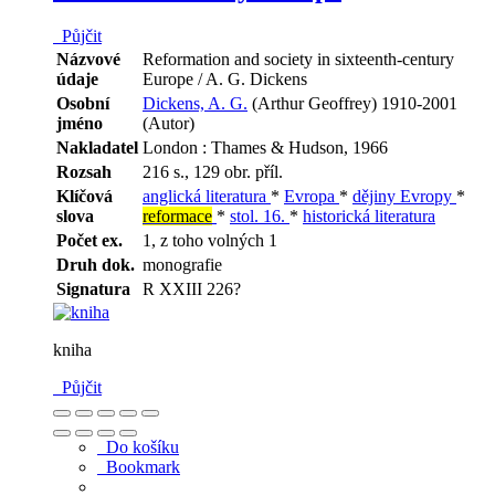
Půjčit
Názvové
Reformation and society in sixteenth-century
údaje
Europe / A. G. Dickens
Osobní
Dickens, A. G.
(Arthur Geoffrey) 1910-2001
jméno
(Autor)
Nakladatel
London : Thames & Hudson, 1966
Rozsah
216 s., 129 obr. příl.
Klíčová
anglická literatura
*
Evropa
*
dějiny Evropy
*
slova
reformace
*
stol. 16.
*
historická literatura
Počet ex.
1, z toho volných 1
Druh dok.
monografie
Signatura
R XXIII 226?
kniha
Půjčit
Do košíku
Bookmark