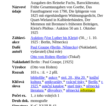
Ausgaben des Reineke Fuchs, Barockliteratur,
Názvové
Frühe Gesamtausgaben von Goethe, Das
údaje
Faustfragment von 1790, Die Iphigenie von
1825 mit eigenhändigem Widmungsgedicht, Der
Quart-Wieland in Kalblederbänden, Der
Memmon mit Brentano's frühesten Beiträgen,
Kleist's Phöbus : Auktion 50 am 1. Oktober
1925
Záhlaví-
Auktion (Von Luther bis Kleist)
(50._: 1. 10.
akce
1925 : Berlin, Německo)
Další
Paul Graupe (Berlin, Německo)
(Nakladatel,
autoři
vydavatel) (Jiná role)
Otto von Holten (Berlin)
(Tiskař)
Nakladatel
Berlin : Paul Graupe, [1925]
Výrobce
(Otto von Holten)
Rozsah
103 s. : il. + 2 příl.
bibliofilie
*
aukce
*
stol. 20., léta 20.
*
knižní
Klíčová
kultura
*
antikvariáty
*
vzácné tisky
*
Berlín
*
r.
slova
1925
*
aukční katalog
*
staré tisky
*
německá
literatura
*
dřevořezy
*
německá
reformace
Počet ex.
1, z toho volných 1
Druh dok.
monografie
Signatura
KaG XVIII B 43