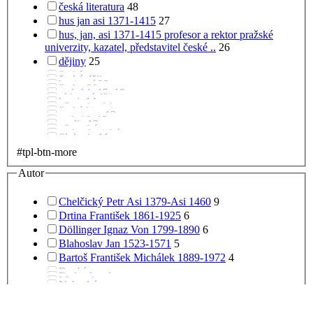
hus jan asi 1371-1415
27
hus, jan, asi 1371-1415 profesor a rektor pražské
univerzity, kazatel, představitel české ..
26
dějiny
25
#tpl-btn-more
Autor
Chelčický Petr Asi 1379-Asi 1460
9
Drtina František 1861-1925
6
Döllinger Ignaz Von 1799-1890
6
Blahoslav Jan 1523-1571
5
Bartoš František Michálek 1889-1972
4
#tpl-btn-more
Země vydání
Česko
114
Guinea-Bissau
20
Austrálie
2
Francie
2
Slovensko
2