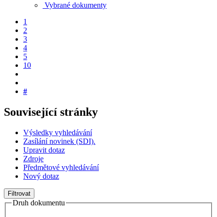
Vybrané dokumenty
1
2
3
4
5
10
#
Související stránky
Výsledky vyhledávání
Zasílání novinek (SDI).
Upravit dotaz
Zdroje
Předmětové vyhledávání
Nový dotaz
Filtrovat
Druh dokumentu