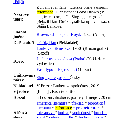
Půjčit
Zpívání evangelia : luterské písně a úspěch
reformace
/ Christopher Boyd Brown ; z
Názvové
anglického originálu Singing the gospel ...
údaje
přeložil Dan Török ; grafická úprava a sazba
Stáňa Laňková
Osobní
Brown, Christopher Boyd,
1972- (Autor)
jméno
Další autoři
Török, Dan
(Překladatel)
Laňková, Stanislava,
1960- (Knižní grafik)
(Sazeč)
Lutherova společnost (Praha)
(Nakladatel,
Korp.
vydavatel)
Fastr typo-tisk (tiskárna)
(Tiskař)
Unifikovaný
Singing the gospel.
Česky
název
Nakladatel
V Praze : Lutherova společnost, 2019
Výrobce
[Praha] : Fastr typo-tisk
Rozsah
335 stran : ilustrace, portréty, 1 mapa ; 20 cm
americká literatura
*
překlad
*
teologická
literatura
*
reformace
*
protireformace
*
Klíčová
luteránství
*
hudba
*
společnost
*
hudební
slova
život
*
církevní hudba
*
duchovní písně
*