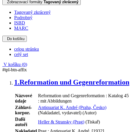
Zobrazovací formáty
Tagovaný zkrácený
Tagovaný zkrácený
Podrobný
ISBD
MARC
Do košíku
celou stránku
celý set
V košíku (
0
)
#tpl-btn-affix
1.
Reformation und Gegenreformation
Názvové
Reformation und Gegenreformation : Katalog 45
údaje
: mit Abbildungen
Záhlaví-
Antiquariat K. André (Praha, Česko)
korpor.
(Nakladatel, vydavatel) (Autor)
Další
Heller & Stransky (Prag)
(Tiskař)
autoři
Nakladatel
Prag : Antiquariat K. André, [1932]