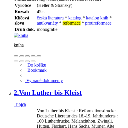
Výrobce
(Heller & Stransky)
Rozsah
45 s.
Klíčová
česká literatura
*
katalog
*
katalog knih
*
slova
antikvariáty
*
reformace
*
protireformace
Druh dok.
monografie
kniha
Do košíku
Bookmark
Vybrané dokumenty
2.
Von Luther bis Kleist
Půjčit
Von Luther bis Kleist : Reformationsdrucke
Deutsche Literatur des 16.-19. Jahrhunderts :
100 Lutherdrucke, Melanchthon, Zwingli,
Hutten, Fischart, Hans Sachs, Murner, Alte