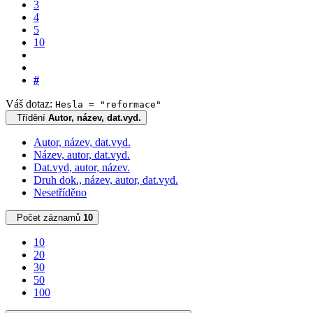
3
4
5
10
#
Váš dotaz:
Hesla = "reformace"
Třídění
Autor, název, dat.vyd.
Autor, název, dat.vyd.
Název, autor, dat.vyd.
Dat.vyd, autor, název.
Druh dok., název, autor, dat.vyd.
Nesetříděno
Počet záznamů
10
10
20
30
50
100