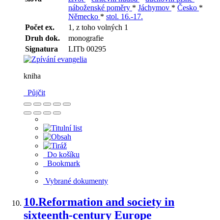
náboženské poměry
*
Jáchymov
*
Česko
*
Německo
*
stol. 16.-17.
Počet ex.
1, z toho volných 1
Druh dok.
monografie
Signatura
LITb 00295
kniha
Půjčit
Do košíku
Bookmark
Vybrané dokumenty
10.
Reformation and society in
sixteenth-century Europe