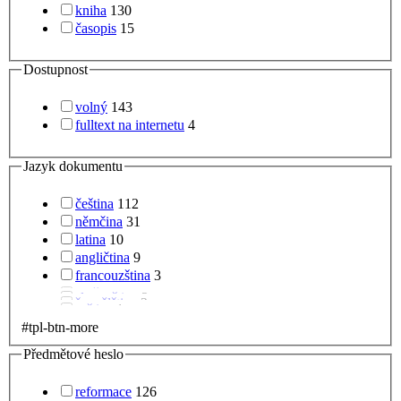
kniha
130
časopis
15
Dostupnost
volný
143
fulltext na internetu
4
Jazyk dokumentu
čeština
112
němčina
31
latina
10
angličtina
9
francouzština
3
#tpl-btn-more
Předmětové heslo
reformace
126
česká literatura
48