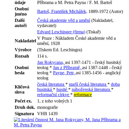
údaje
Příbrama a M. Petra Payna / F. M. Bartoš
Osobní
Bartoš, František Michálek,
1889-1972 (Autor)
jméno
Další
Česká akademie věd a umění
(Nakladatel,
autoři
vydavatel)
Edvard Leschinger (firma)
(Tiskař)
V Praze : Nákladem České akademie věd a
Nakladatel
umění, 1928
Výrobce
(Tiskem Ed. Leschingra)
Rozsah
114 s.
Jan Rokycana,
asi 1397-1471 - český husitský
Osobní
teolog *
Jan z Příbramě,
asi 1387-1448 - český
hesla
teolog *
Payne, Petr,
asi 1385-1456 - anglický
teolog
česká literatura
*
starší česká literatura
*
doba
Klíčová
husitská
*
husité
*
náboženská literatura
*
slova
reformační církve
*
reformace
Počet ex.
1, z toho volných 1
Druh dok.
monografie
Signatura
VHB 1439