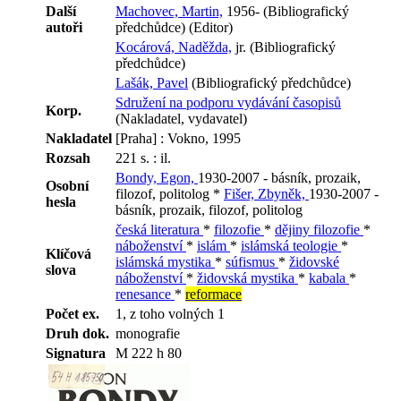
Další
Machovec, Martin,
1956- (Bibliografický
autoři
předchůdce) (Editor)
Kocárová, Naděžda,
jr. (Bibliografický
předchůdce)
Lašák, Pavel
(Bibliografický předchůdce)
Sdružení na podporu vydávání časopisů
Korp.
(Nakladatel, vydavatel)
Nakladatel
[Praha] : Vokno, 1995
Rozsah
221 s. : il.
Bondy, Egon,
1930-2007 - básník, prozaik,
Osobní
filozof, politolog *
Fišer, Zbyněk,
1930-2007 -
hesla
básník, prozaik, filozof, politolog
česká literatura
*
filozofie
*
dějiny filozofie
*
náboženství
*
islám
*
islámská teologie
*
Klíčová
islámská mystika
*
súfismus
*
židovské
slova
náboženství
*
židovská mystika
*
kabala
*
renesance
*
reformace
Počet ex.
1, z toho volných 1
Druh dok.
monografie
Signatura
M 222 h 80