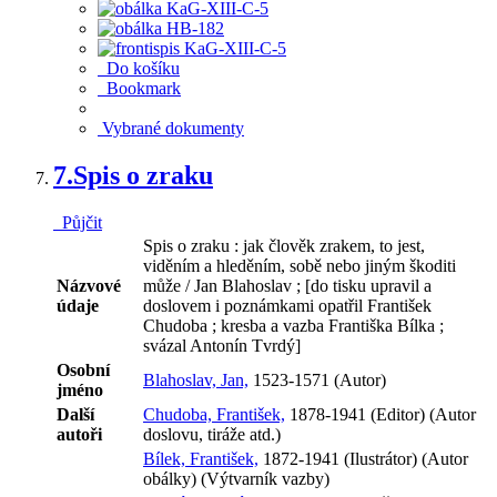
Do košíku
Bookmark
Vybrané dokumenty
7.
Spis o zraku
Půjčit
Spis o zraku : jak člověk zrakem, to jest,
viděním a hleděním, sobě nebo jiným škoditi
Názvové
může / Jan Blahoslav ; [do tisku upravil a
údaje
doslovem i poznámkami opatřil František
Chudoba ; kresba a vazba Františka Bílka ;
svázal Antonín Tvrdý]
Osobní
Blahoslav, Jan,
1523-1571 (Autor)
jméno
Další
Chudoba, František,
1878-1941 (Editor) (Autor
autoři
doslovu, tiráže atd.)
Bílek, František,
1872-1941 (Ilustrátor) (Autor
obálky) (Výtvarník vazby)