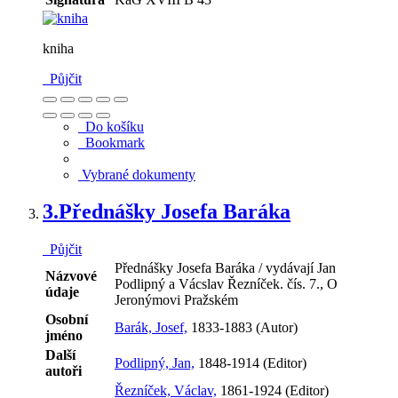
kniha
Půjčit
Do košíku
Bookmark
Vybrané dokumenty
3.
Přednášky Josefa Baráka
Půjčit
Přednášky Josefa Baráka / vydávají Jan
Názvové
Podlipný a Vácslav Řezníček. čís. 7., O
údaje
Jeronýmovi Pražském
Osobní
Barák, Josef,
1833-1883 (Autor)
jméno
Další
Podlipný, Jan,
1848-1914 (Editor)
autoři
Řezníček, Václav,
1861-1924 (Editor)