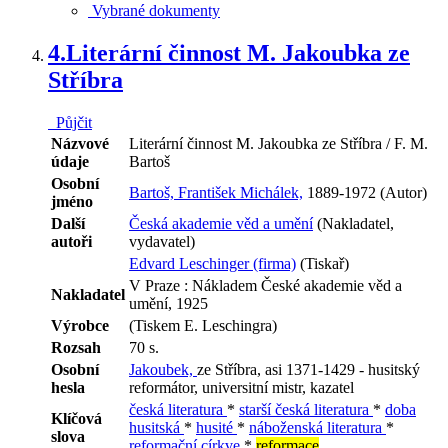
Vybrané dokumenty
4.
Literární činnost M. Jakoubka ze
Stříbra
Půjčit
Názvové
Literární činnost M. Jakoubka ze Stříbra / F. M.
údaje
Bartoš
Osobní
Bartoš, František Michálek,
1889-1972 (Autor)
jméno
Další
Česká akademie věd a umění
(Nakladatel,
autoři
vydavatel)
Edvard Leschinger (firma)
(Tiskař)
V Praze : Nákladem České akademie věd a
Nakladatel
umění, 1925
Výrobce
(Tiskem E. Leschingra)
Rozsah
70 s.
Osobní
Jakoubek,
ze Stříbra, asi 1371-1429 - husitský
hesla
reformátor, universitní mistr, kazatel
česká literatura
*
starší česká literatura
*
doba
Klíčová
husitská
*
husité
*
náboženská literatura
*
slova
reformační církve
*
reformace