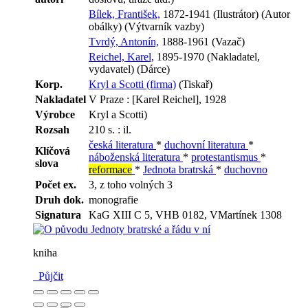
Bílek, František,
1872-1941 (Ilustrátor) (Autor
obálky) (Výtvarník vazby)
Tvrdý, Antonín,
1888-1961 (Vazač)
Reichel, Karel,
1895-1970 (Nakladatel,
vydavatel) (Dárce)
Korp.
Kryl a Scotti (firma)
(Tiskař)
Nakladatel
V Praze : [Karel Reichel], 1928
Výrobce
Kryl a Scotti)
Rozsah
210 s. : il.
česká literatura
*
duchovní literatura
*
Klíčová
náboženská literatura
*
protestantismus
*
slova
reformace
*
Jednota bratrská
*
duchovno
Počet ex.
3, z toho volných 3
Druh dok.
monografie
Signatura
KaG XIII C 5, VHB 0182, VMartínek 1308
kniha
Půjčit