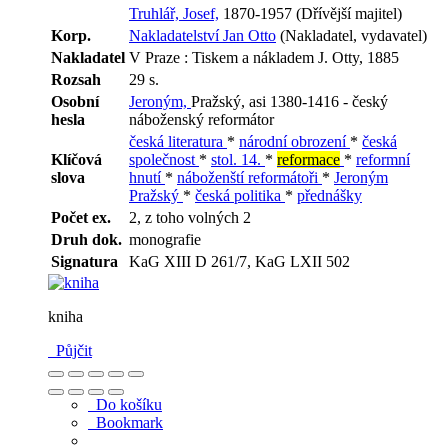
Truhlář, Josef,
1870-1957 (Dřívější majitel)
Korp.
Nakladatelství Jan Otto
(Nakladatel, vydavatel)
Nakladatel
V Praze : Tiskem a nákladem J. Otty, 1885
Rozsah
29 s.
Osobní
Jeroným,
Pražský, asi 1380-1416 - český
hesla
náboženský reformátor
česká literatura
*
národní obrození
*
česká
Klíčová
společnost
*
stol. 14.
*
reformace
*
reformní
slova
hnutí
*
náboženští reformátoři
*
Jeroným
Pražský
*
česká politika
*
přednášky
Počet ex.
2, z toho volných 2
Druh dok.
monografie
Signatura
KaG XIII D 261/7, KaG LXII 502
kniha
Půjčit
Do košíku
Bookmark