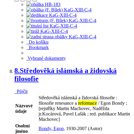
Do košíku
Bookmark
Vybrané dokumenty
8.
Středověká islámská a židovská
filosofie
Půjčit
Středověká islámská a židovská filosofie :
filosofie renesance a
reformace
/ Egon Bondy ;
Názvové
[rejstříky Martin Machovec, Naděžda
údaje
jr.Kocárová, Pavel Lašák ; red. publikace Martin
Machovec]
Osobní
Bondy, Egon,
1930-2007 (Autor)
jméno