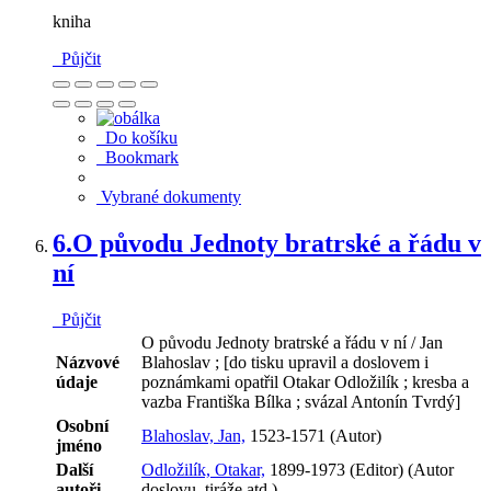
kniha
Půjčit
Do košíku
Bookmark
Vybrané dokumenty
6.
O původu Jednoty bratrské a řádu v
ní
Půjčit
O původu Jednoty bratrské a řádu v ní / Jan
Názvové
Blahoslav ; [do tisku upravil a doslovem i
údaje
poznámkami opatřil Otakar Odložilík ; kresba a
vazba Františka Bílka ; svázal Antonín Tvrdý]
Osobní
Blahoslav, Jan,
1523-1571 (Autor)
jméno
Další
Odložilík, Otakar,
1899-1973 (Editor) (Autor
autoři
doslovu, tiráže atd.)