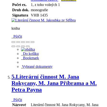
Počet ex.
1, z toho volných 1
Druh dok.
monografie
Signatura
VHB 1435
kniha
Půjčit
Do košíku
Bookmark
Vybrané dokumenty
5.
Literární činnost M. Jana
Rokycany, M. Jana Příbrama a M.
Petra Payna
Půjčit
Názvové
Literární činnost M. Jana Rokycany, M. Jana