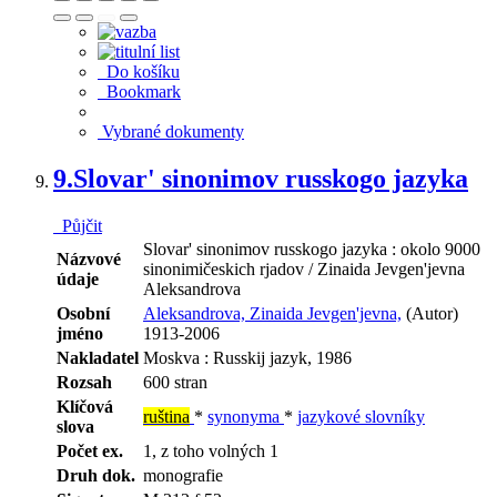
Do košíku
Bookmark
Vybrané dokumenty
9.
Slovar' sinonimov russkogo jazyka
Půjčit
Slovar' sinonimov russkogo jazyka : okolo 9000
Názvové
sinonimičeskich rjadov / Zinaida Jevgen'jevna
údaje
Aleksandrova
Osobní
Aleksandrova, Zinaida Jevgen'jevna,
(Autor)
jméno
1913-2006
Nakladatel
Moskva : Russkij jazyk, 1986
Rozsah
600 stran
Klíčová
ruština
*
synonyma
*
jazykové slovníky
slova
Počet ex.
1, z toho volných 1
Druh dok.
monografie