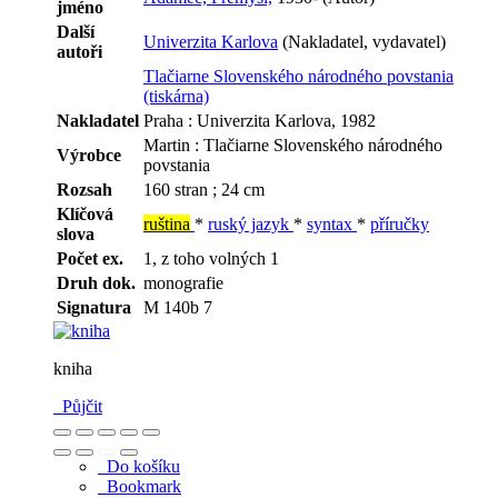
jméno
Další
Univerzita Karlova
(Nakladatel, vydavatel)
autoři
Tlačiarne Slovenského národného povstania
(tiskárna)
Nakladatel
Praha : Univerzita Karlova, 1982
Martin : Tlačiarne Slovenského národného
Výrobce
povstania
Rozsah
160 stran ; 24 cm
Klíčová
ruština
*
ruský jazyk
*
syntax
*
příručky
slova
Počet ex.
1, z toho volných 1
Druh dok.
monografie
Signatura
M 140b 7
kniha
Půjčit
Do košíku
Bookmark