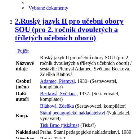
Vybrané dokumenty
2.
Ruský jazyk II pro učební obory
SOU (pro 2. ročník dvouletých a
tříletých učebních oborů)
Půjčit
Ruský jazyk II pro učební obory SOU (pro 2.
Názvové
ročník dvouletých a tříletých učebních oborů) /
údaje
sestavili: Přemysl Adamec, Světlana Becková,
Zdeňka Blahová
Osobní
Adamec, Přemysl,
1930- (Sestavovatel,
jméno
kompilátor)
Další
Becková, Světlana,
1937- (Sestavovatel,
autoři
kompilátor)
Bláhová, Zdeňka
(Sestavovatel, kompilátor)
Státní pedagogické nakladatelství
(Nakladatel,
Korp.
vydavatel)
Tisk Brno (tiskárna)
(Tiskař)
Nakladatel
Praha, Státní pedagogické nakladatelství, 1989
Výrobce
Brno : Tisk 1