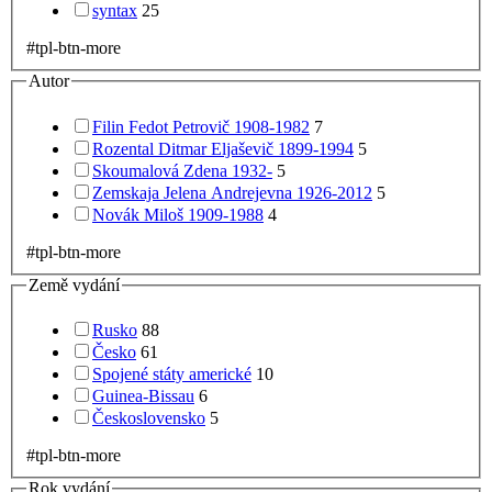
syntax
25
#tpl-btn-more
Autor
Filin Fedot Petrovič 1908-1982
7
Rozental Ditmar Eljaševič 1899-1994
5
Skoumalová Zdena 1932-
5
Zemskaja Jelena Andrejevna 1926-2012
5
Novák Miloš 1909-1988
4
#tpl-btn-more
Země vydání
Rusko
88
Česko
61
Spojené státy americké
10
Guinea-Bissau
6
Československo
5
#tpl-btn-more
Rok vydání