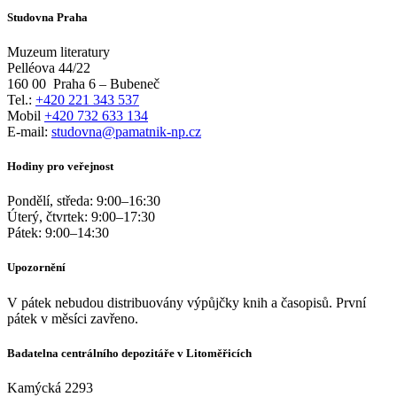
Studovna Praha
Muzeum literatury
Pelléova 44/22
160 00
Praha 6 – Bubeneč
Tel.:
+420 221 343 537
Mobil
+420 732 633 134
E-mail:
studovna@pamatnik-np.cz
Hodiny pro veřejnost
Pondělí, středa:
9:00
–
16:30
Úterý, čtvrtek:
9:00
–
17:30
Pátek:
9:00
–
14:30
Upozornění
V pátek nebudou distribuovány výpůjčky knih a časopisů. První
pátek v měsíci zavřeno.
Badatelna centrálního depozitáře v Litoměřicích
Kamýcká 2293