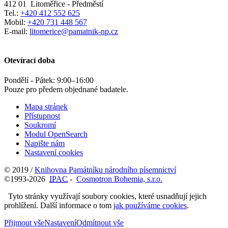
412 01
Litoměřice - Předměstí
Tel.:
+420 412 552 625
Mobil:
+420 731 448 567
E-mail:
litomerice@pamatnik-np.cz
Otevírací doba
Pondělí - Pátek:
9:00
–
16:00
Pouze pro předem objednané badatele.
Mapa stránek
Přístupnost
Soukromí
Modul OpenSearch
Napište nám
Nastavení cookies
© 2019 /
Knihovna Památníku národního písemnictví
©1993-2026
IPAC
-
Cosmotron Bohemia, s.r.o.
Tyto stránky využívají soubory cookies, které usnadňují jejich
prohlížení. Další informace o tom
jak používáme cookies
.
Přijmout vše
Nastavení
Odmítnout vše