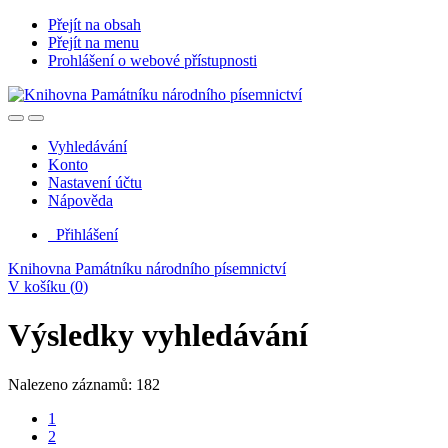
Přejít na obsah
Přejít na menu
Prohlášení o webové přístupnosti
Vyhledávání
Konto
Nastavení účtu
Nápověda
Přihlášení
Knihovna Památníku národního písemnictví
V košíku (
0
)
Výsledky vyhledávání
Nalezeno záznamů: 182
1
2