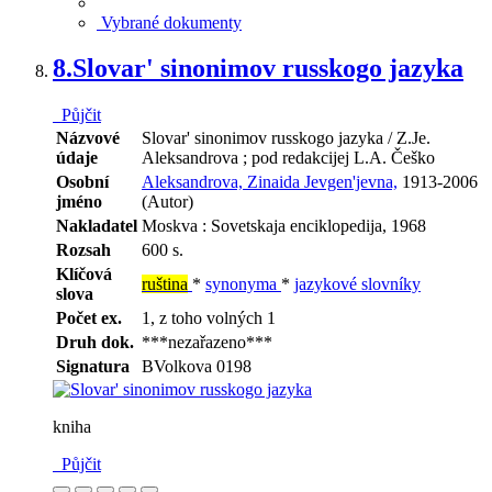
Vybrané dokumenty
8.
Slovar' sinonimov russkogo jazyka
Půjčit
Názvové
Slovar' sinonimov russkogo jazyka / Z.Je.
údaje
Aleksandrova ; pod redakcijej L.A. Češko
Osobní
Aleksandrova, Zinaida Jevgen'jevna,
1913-2006
jméno
(Autor)
Nakladatel
Moskva : Sovetskaja enciklopedija, 1968
Rozsah
600 s.
Klíčová
ruština
*
synonyma
*
jazykové slovníky
slova
Počet ex.
1, z toho volných 1
Druh dok.
***nezařazeno***
Signatura
BVolkova 0198
kniha
Půjčit