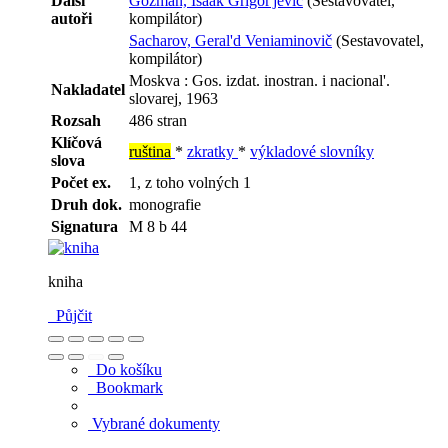
Další
Gozman, Isaak Grigor'jevič
(Sestavovatel,
autoři
kompilátor)
Sacharov, Geral'd Veniaminovič
(Sestavovatel,
kompilátor)
Moskva : Gos. izdat. inostran. i nacional'.
Nakladatel
slovarej, 1963
Rozsah
486 stran
Klíčová
ruština
*
zkratky
*
výkladové slovníky
slova
Počet ex.
1, z toho volných 1
Druh dok.
monografie
Signatura
M 8 b 44
kniha
Půjčit
Do košíku
Bookmark
Vybrané dokumenty