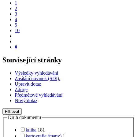
1
2
3
4
5
10
#
Související stránky
Výsledky vyhledávání
Zasílání novinek (SDI).
Upravit dotaz
Zdroje
Předmětové vyhledávání
Nový dotaz
Filtrovat
Druh dokumentu
kniha
181
kartografie (mapy)
1