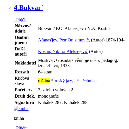
4.
Bukvar'
Půjčit
Názvové
Bukvar' / P.O. Afanas'jev i N.A. Kostin
údaje
Osobní
Afanas'jev, Petr Onisimovič,
(Autor) 1874-1944
jméno
Další
Kostin, Nikifor Aleksejevič
(Autor)
autoři
Moskva : Gosudarstvěnnoje učeb.-pedagog.
Nakladatel
izdatel'stvo, 1933
Rozsah
64 stran
Klíčová
ruština
*
ruský jazyk
*
učebnice
slova
Počet ex.
2, z toho volných 2
Druh dok.
monografie
Signatura
Kubálek 287, Kubálek 288
kniha
Půjčit