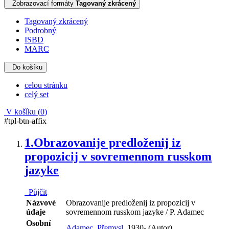
Zobrazovací formáty
Tagovaný zkrácený
Tagovaný zkrácený
Podrobný
ISBD
MARC
Do košíku
celou stránku
celý set
V košíku (
0
)
#tpl-btn-affix
1.
Obrazovanije predloženij iz
propozicij v sovremennom russkom
jazyke
Půjčit
Názvové
Obrazovanije predloženij iz propozicij v
údaje
sovremennom russkom jazyke / P. Adamec
Osobní
Adamec, Přemysl,
1930- (Autor)