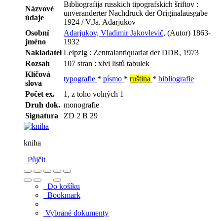
Bibliografija russkich tipografskich šriftov :
Názvové
unveranderter Nachdruck der Originalausgabe
údaje
1924 / V.Ja. Adarjukov
Osobní
Adarjukov, Vladimir Jakovlevič,
(Autor) 1863-
jméno
1932
Nakladatel
Leipzig : Zentralantiquariat der DDR, 1973
Rozsah
107 stran : xlvi listů tabulek
Klíčová
typografie
*
písmo
*
ruština
*
bibliografie
slova
Počet ex.
1, z toho volných 1
Druh dok.
monografie
Signatura
ZD 2 B 29
kniha
Půjčit
Do košíku
Bookmark
Vybrané dokumenty