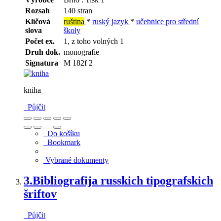
Rozsah
140 stran
Klíčová
ruština
*
ruský jazyk
*
učebnice pro střední
slova
školy
Počet ex.
1, z toho volných 1
Druh dok.
monografie
Signatura
M 182f 2
kniha
Půjčit
Do košíku
Bookmark
Vybrané dokumenty
3.
Bibliografija russkich tipografskich
šriftov
Půjčit