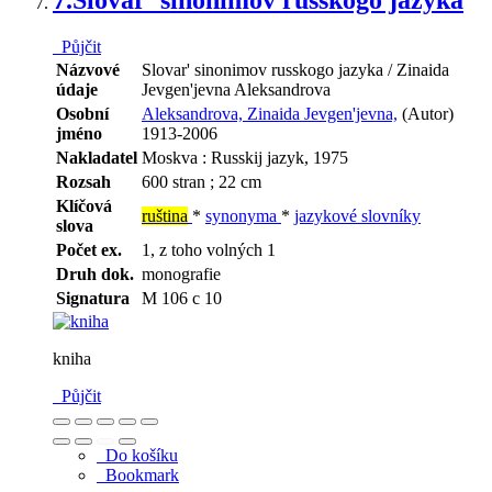
Půjčit
Názvové
Slovar' sinonimov russkogo jazyka / Zinaida
údaje
Jevgen'jevna Aleksandrova
Osobní
Aleksandrova, Zinaida Jevgen'jevna,
(Autor)
jméno
1913-2006
Nakladatel
Moskva : Russkij jazyk, 1975
Rozsah
600 stran ; 22 cm
Klíčová
ruština
*
synonyma
*
jazykové slovníky
slova
Počet ex.
1, z toho volných 1
Druh dok.
monografie
Signatura
M 106 c 10
kniha
Půjčit
Do košíku
Bookmark