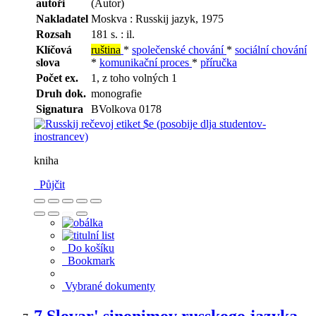
autoři
(Autor)
Nakladatel
Moskva : Russkij jazyk, 1975
Rozsah
181 s. : il.
Klíčová
ruština
*
společenské chování
*
sociální chování
slova
*
komunikační proces
*
příručka
Počet ex.
1, z toho volných 1
Druh dok.
monografie
Signatura
BVolkova 0178
kniha
Půjčit
Do košíku
Bookmark
Vybrané dokumenty
7.
Slovar' sinonimov russkogo jazyka