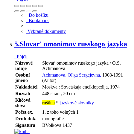
Do košíku
Bookmark
Vybrané dokumenty
5.
Slovar' omonimov russkogo jazyka
Půjčit
Názvové
Slovar' omonimov russkogo jazyka / O.S.
údaje
Achmanova
Osobní
Achmanova, Ol'ga Sergejevna,
1908-1991
jméno
(Autor)
Nakladatel
Moskva : Sovetskaja enciklopedija, 1974
Rozsah
448 stran ; 20 cm
Klíčová
ruština
*
jazykové slovníky
slova
Počet ex.
1, z toho volných 1
Druh dok.
monografie
Signatura
BVolkova 1437