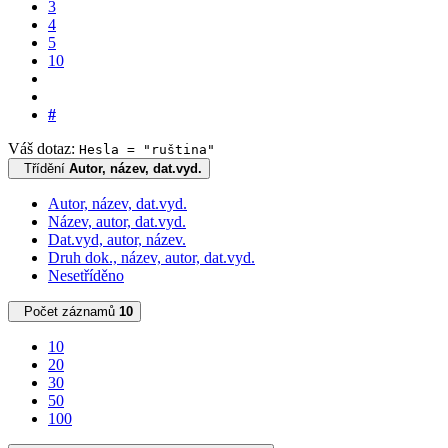
3
4
5
10
#
Váš dotaz:
Hesla = "ruština"
Třídění
Autor, název, dat.vyd.
Autor, název, dat.vyd.
Název, autor, dat.vyd.
Dat.vyd, autor, název.
Druh dok., název, autor, dat.vyd.
Nesetříděno
Počet záznamů
10
10
20
30
50
100