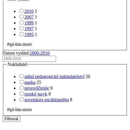
2010
1
2007
1
1999
1
1997
1
1995
1
#tpl-btn-more
Datum vydání:
1800-2010
Nakladatel
státní pedagogické nakladatelství
26
nauka
25
prosveščenije
9
russkij jazyk
8
sovetskaja enciklopedija
8
#tpl-btn-more
Filtrovat