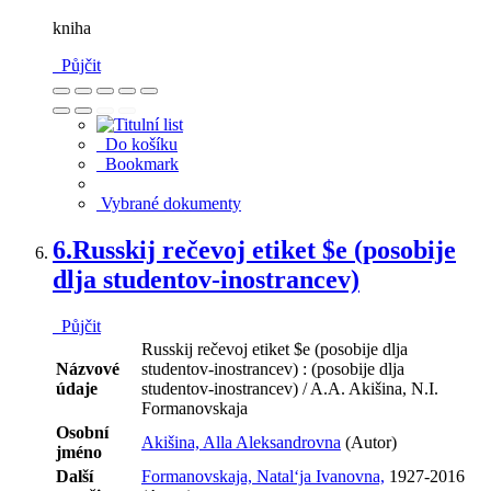
kniha
Půjčit
Do košíku
Bookmark
Vybrané dokumenty
6.
Russkij rečevoj etiket $e (posobije
dlja studentov-inostrancev)
Půjčit
Russkij rečevoj etiket $e (posobije dlja
Názvové
studentov-inostrancev) : (posobije dlja
údaje
studentov-inostrancev) / A.A. Akišina, N.I.
Formanovskaja
Osobní
Akišina, Alla Aleksandrovna
(Autor)
jméno
Další
Formanovskaja, Natal‘ja Ivanovna,
1927-2016