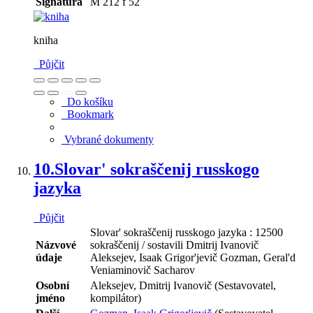
Signatura
M 212 f 52
kniha
Půjčit
Do košíku
Bookmark
Vybrané dokumenty
10.
Slovar' sokraščenij russkogo
jazyka
Půjčit
Slovar' sokraščenij russkogo jazyka : 12500
Názvové
sokraščenij / sostavili Dmitrij Ivanovič
údaje
Aleksejev, Isaak Grigor'jevič Gozman, Geral'd
Veniaminovič Sacharov
Osobní
Aleksejev, Dmitrij Ivanovič (Sestavovatel,
jméno
kompilátor)