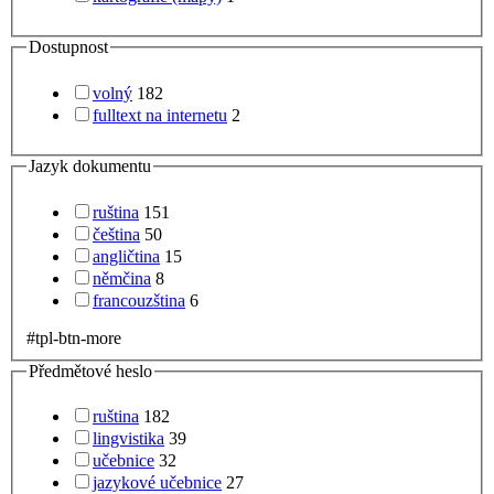
Dostupnost
volný
182
fulltext na internetu
2
Jazyk dokumentu
ruština
151
čeština
50
angličtina
15
němčina
8
francouzština
6
#tpl-btn-more
Předmětové heslo
ruština
182
lingvistika
39
učebnice
32
jazykové učebnice
27