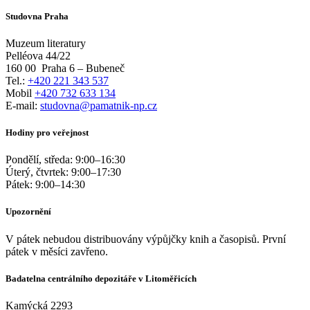
Studovna Praha
Muzeum literatury
Pelléova 44/22
160 00
Praha 6 – Bubeneč
Tel.:
+420 221 343 537
Mobil
+420 732 633 134
E-mail:
studovna@pamatnik-np.cz
Hodiny pro veřejnost
Pondělí, středa:
9:00
–
16:30
Úterý, čtvrtek:
9:00
–
17:30
Pátek:
9:00
–
14:30
Upozornění
V pátek nebudou distribuovány výpůjčky knih a časopisů. První
pátek v měsíci zavřeno.
Badatelna centrálního depozitáře v Litoměřicích
Kamýcká 2293