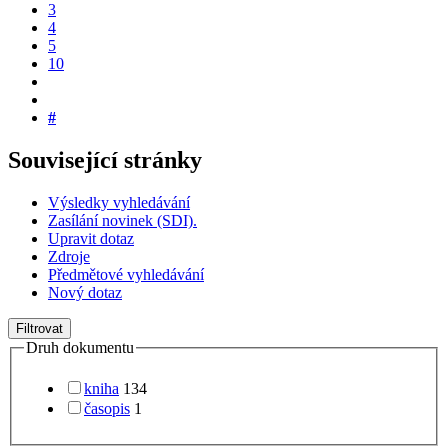
3
4
5
10
#
Související stránky
Výsledky vyhledávání
Zasílání novinek (SDI).
Upravit dotaz
Zdroje
Předmětové vyhledávání
Nový dotaz
Filtrovat
Druh dokumentu
kniha
134
časopis
1