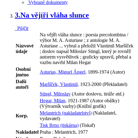
Vybrané dokumenty
3.
Na vějíři vláha slunce
Půjčit
Na vějíři vláha slunce : poesia precolombina /
výbor M. A. Asturiase ; z antologie M. A.
Názvové
Asturiase ... vybral a přeložil Vlastimil Maršíček
údaje
; doslov napsal Miloslav Stingl, který je rovněž
autorem vysvětlivek ; graficky upravil, přebal a
vazbu navrhl Milan Hegar
Osobní
Asturias, Miguel Ángel,
1899-1974 (Autor)
jméno
Další
Maršíček, Vlastimil,
1923-2000 (Překladatel)
autoři
Stingl, Miloslav
(Autor doslovu, tiráže atd.)
Hegar, Milan,
1921-1987 (Autor obálky)
(Výtvarník vazby) (Knižní grafik)
Melantrich (nakladatelství)
(Nakladatel,
Korp.
vydavatel)
Tisk Brno (tiskárna)
(Tiskař)
Nakladatel
Praha : Melantrich, 1977