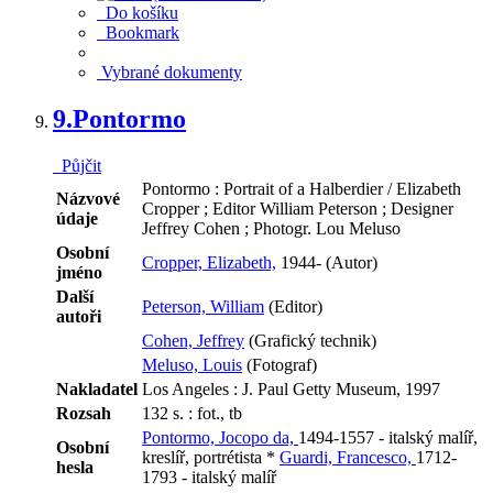
Do košíku
Bookmark
Vybrané dokumenty
9.
Pontormo
Půjčit
Pontormo : Portrait of a Halberdier / Elizabeth
Názvové
Cropper ; Editor William Peterson ; Designer
údaje
Jeffrey Cohen ; Photogr. Lou Meluso
Osobní
Cropper, Elizabeth,
1944- (Autor)
jméno
Další
Peterson, William
(Editor)
autoři
Cohen, Jeffrey
(Grafický technik)
Meluso, Louis
(Fotograf)
Nakladatel
Los Angeles : J. Paul Getty Museum, 1997
Rozsah
132 s. : fot., tb
Pontormo, Jocopo da,
1494-1557 - italský malíř,
Osobní
kreslíř, portrétista *
Guardi, Francesco,
1712-
hesla
1793 - italský malíř