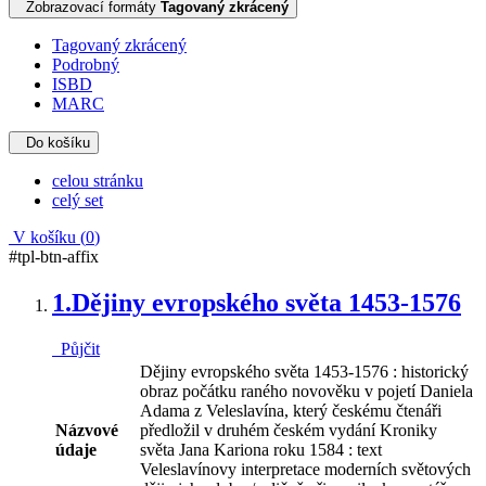
Zobrazovací formáty
Tagovaný zkrácený
Tagovaný zkrácený
Podrobný
ISBD
MARC
Do košíku
celou stránku
celý set
V košíku (
0
)
#tpl-btn-affix
1.
Dějiny evropského světa 1453-1576
Půjčit
Dějiny evropského světa 1453-1576 : historický
obraz počátku raného novověku v pojetí Daniela
Adama z Veleslavína, který českému čtenáři
Názvové
předložil v druhém českém vydání Kroniky
údaje
světa Jana Kariona roku 1584 : text
Veleslavínovy interpretace moderních světových