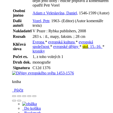
dějin jeho doby / edičně připravil a komentářem
opatřil Petr Vorel
Osobní
Adam z Veleslavína, Daniel,
1546-1599 (Autor)
jméno
Další
Vorel, Petr,
1963- (Editor) (Autor komentáře
autoři
textu)
Nakladatel
V Praze : Rybka publishers, 2008
Rozsah
283 s. : il., mapy, faksim. ; 28 cm
Evropa
*
evropská kultura
*
evropská
Klíčová
společnost
*
evropské dějiny
*
stol
. 15.-16.
*
slova
kroniky
Počet ex.
1, z toho volných 1
Druh dok.
monografie
Signatura
C12d 1376
kniha
Půjčit
Do košíku
Bookmark