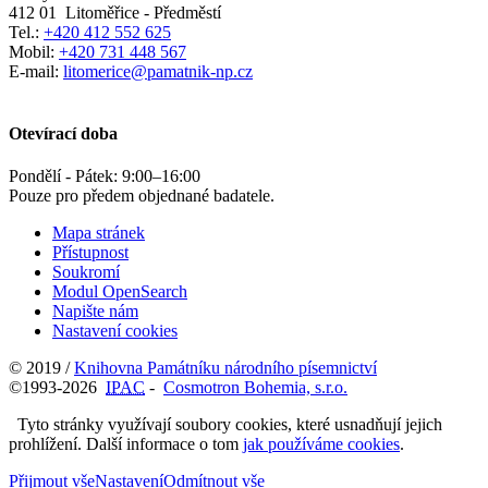
412 01
Litoměřice - Předměstí
Tel.:
+420 412 552 625
Mobil:
+420 731 448 567
E-mail:
litomerice@pamatnik-np.cz
Otevírací doba
Pondělí - Pátek:
9:00
–
16:00
Pouze pro předem objednané badatele.
Mapa stránek
Přístupnost
Soukromí
Modul OpenSearch
Napište nám
Nastavení cookies
© 2019 /
Knihovna Památníku národního písemnictví
©1993-2026
IPAC
-
Cosmotron Bohemia, s.r.o.
Tyto stránky využívají soubory cookies, které usnadňují jejich
prohlížení. Další informace o tom
jak používáme cookies
.
Přijmout vše
Nastavení
Odmítnout vše