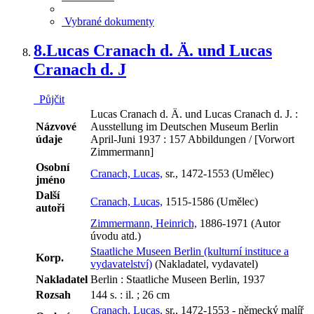
Vybrané dokumenty
8.
Lucas Cranach d. Ä. und Lucas
Cranach d. J
Půjčit
Lucas Cranach d. Ä. und Lucas Cranach d. J. :
Názvové
Ausstellung im Deutschen Museum Berlin
údaje
April-Juni 1937 : 157 Abbildungen / [Vorwort
Zimmermann]
Osobní
Cranach, Lucas,
sr., 1472-1553 (Umělec)
jméno
Další
Cranach, Lucas,
1515-1586 (Umělec)
autoři
Zimmermann, Heinrich,
1886-1971 (Autor
úvodu atd.)
Staatliche Museen Berlin (kulturní instituce a
Korp.
vydavatelství)
(Nakladatel, vydavatel)
Nakladatel
Berlin : Staatliche Museen Berlin, 1937
Rozsah
144 s. : il. ; 26 cm
Cranach, Lucas,
sr., 1472-1553 - německý malíř