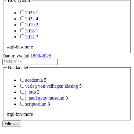
Rok vydání
2025
1
2022
4
2019
2
2018
1
2017
3
#tpl-btn-more
Datum vydání:
1800-2025
Nakladatel
academia
5
verlag von velhagen klasing
5
j. otto
3
j. paul getty museum
3
scriptorium
3
#tpl-btn-more
Filtrovat