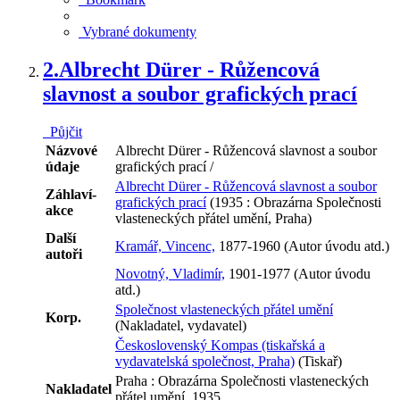
Vybrané dokumenty
2.
Albrecht Dürer - Růžencová
slavnost a soubor grafických prací
Půjčit
Názvové
Albrecht Dürer - Růžencová slavnost a soubor
údaje
grafických prací /
Albrecht Dürer - Růžencová slavnost a soubor
Záhlaví-
grafických prací
(1935 : Obrazárna Společnosti
akce
vlasteneckých přátel umění, Praha)
Další
Kramář, Vincenc,
1877-1960 (Autor úvodu atd.)
autoři
Novotný, Vladimír,
1901-1977 (Autor úvodu
atd.)
Společnost vlasteneckých přátel umění
Korp.
(Nakladatel, vydavatel)
Československý Kompas (tiskařská a
vydavatelská společnost, Praha)
(Tiskař)
Praha : Obrazárna Společnosti vlasteneckých
Nakladatel
přátel umění, 1935