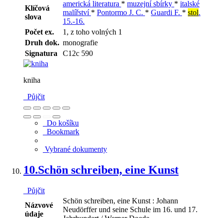
americká literatura
*
muzejní sbírky
*
italské
Klíčová
malířství
*
Pontormo J. C.
*
Guardi F.
*
stol
.
slova
15.-16.
Počet ex.
1, z toho volných 1
Druh dok.
monografie
Signatura
C12c 590
kniha
Půjčit
Do košíku
Bookmark
Vybrané dokumenty
10.
Schön schreiben, eine Kunst
Půjčit
Schön schreiben, eine Kunst : Johann
Názvové
Neudörffer und seine Schule im 16. und 17.
údaje