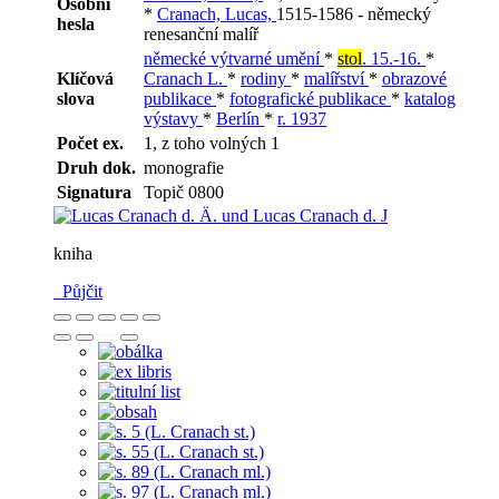
Osobní
*
Cranach, Lucas,
1515-1586 - německý
hesla
renesanční malíř
německé výtvarné umění
*
stol
. 15.-16.
*
Klíčová
Cranach L.
*
rodiny
*
malířství
*
obrazové
slova
publikace
*
fotografické publikace
*
katalog
výstavy
*
Berlín
*
r. 1937
Počet ex.
1, z toho volných 1
Druh dok.
monografie
Signatura
Topič 0800
kniha
Půjčit