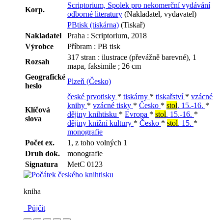
Scriptorium, Spolek pro nekomerční vydávání
Korp.
odborné literatury
(Nakladatel, vydavatel)
PBtisk (tiskárna)
(Tiskař)
Nakladatel
Praha : Scriptorium, 2018
Výrobce
Příbram : PB tisk
317 stran : ilustrace (převážně barevné), 1
Rozsah
mapa, faksimile ; 26 cm
Geografické
Plzeň (Česko)
heslo
české prvotisky
*
tiskárny
*
tiskařství
*
vzácné
knihy
*
vzácné tisky
*
Česko
*
stol
. 15.-16.
*
Klíčová
dějiny knihtisku
*
Evropa
*
stol
. 15.-16.
*
slova
dějiny knižní kultury
*
Česko
*
stol
. 15.
*
monografie
Počet ex.
1, z toho volných 1
Druh dok.
monografie
Signatura
MetC 0123
kniha
Půjčit