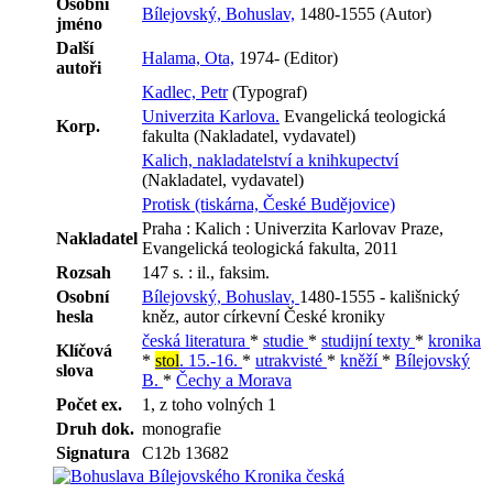
Osobní
Bílejovský, Bohuslav,
1480-1555 (Autor)
jméno
Další
Halama, Ota,
1974- (Editor)
autoři
Kadlec, Petr
(Typograf)
Univerzita Karlova.
Evangelická teologická
Korp.
fakulta (Nakladatel, vydavatel)
Kalich, nakladatelství a knihkupectví
(Nakladatel, vydavatel)
Protisk (tiskárna, České Budějovice)
Praha : Kalich : Univerzita Karlovav Praze,
Nakladatel
Evangelická teologická fakulta, 2011
Rozsah
147 s. : il., faksim.
Osobní
Bílejovský, Bohuslav,
1480-1555 - kališnický
hesla
kněz, autor církevní České kroniky
česká literatura
*
studie
*
studijní texty
*
kronika
Klíčová
*
stol
. 15.-16.
*
utrakvisté
*
kněží
*
Bílejovský
slova
B.
*
Čechy a Morava
Počet ex.
1, z toho volných 1
Druh dok.
monografie
Signatura
C12b 13682