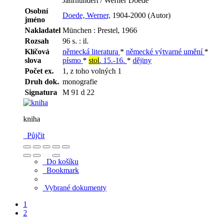
Jahrhundert / Werner Doede
Osobní
Doede, Werner,
1904-2000 (Autor)
jméno
Nakladatel
München : Prestel, 1966
Rozsah
96 s. : il.
Klíčová
německá literatura
*
německé výtvarné umění
*
slova
písmo
*
stol
. 15.-16.
*
dějiny
Počet ex.
1, z toho volných 1
Druh dok.
monografie
Signatura
M 91 d 22
kniha
Půjčit
Do košíku
Bookmark
Vybrané dokumenty
1
2