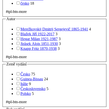
česko
18
#tpl-btn-more
Autor
Merežkovskij Dmitrij Sergejevič 1865-1941
4
Blažek Jiří 1922-2017
3
Hegar Milan 1921-1987
3
Jirásek Alois 1851-1930
3
Knapp Fritz 1870-1938
3
#tpl-btn-more
Země vydání
Česko
75
Guinea-Bissau
24
Itálie
9
Československo
5
Polsko
5
#tpl-btn-more