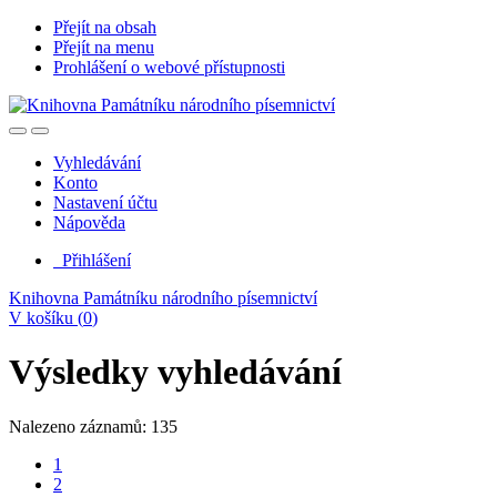
Přejít na obsah
Přejít na menu
Prohlášení o webové přístupnosti
Vyhledávání
Konto
Nastavení účtu
Nápověda
Přihlášení
Knihovna Památníku národního písemnictví
V košíku (
0
)
Výsledky vyhledávání
Nalezeno záznamů: 135
1
2