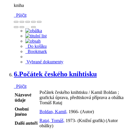
kniha
Půjčit
Do košíku
Bookmark
Vybrané dokumenty
6.
Počátek českého knihtisku
Půjčit
Počátek českého knihtisku / Kamil Boldan ;
Názvové
grafická úprava, předtisková příprava a obálka
údaje
Tomáš Rataj
Osobní
Boldan, Kamil,
1966- (Autor)
jméno
Rataj, Tomáš,
1973- (Knižní grafik) (Autor
Další autoři
obálky)