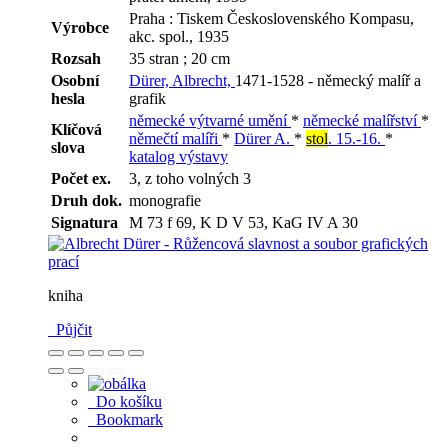
Praha : Tiskem Československého Kompasu,
Výrobce
akc. spol., 1935
Rozsah
35 stran ; 20 cm
Osobní
Dürer, Albrecht,
1471-1528 - německý malíř a
hesla
grafik
německé výtvarné umění
*
německé malířství
*
Klíčová
němečtí malíři
*
Dürer A.
*
stol
. 15.-16.
*
slova
katalog výstavy
Počet ex.
3, z toho volných 3
Druh dok.
monografie
Signatura
M 73 f 69, K D V 53, KaG IV A 30
kniha
Půjčit
Do košíku
Bookmark