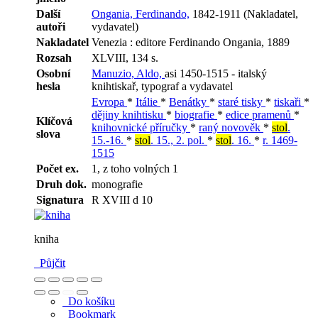
Další
Ongania, Ferdinando,
1842-1911 (Nakladatel,
autoři
vydavatel)
Nakladatel
Venezia : editore Ferdinando Ongania, 1889
Rozsah
XLVIII, 134 s.
Osobní
Manuzio, Aldo,
asi 1450-1515 - italský
hesla
knihtiskař, typograf a vydavatel
Evropa
*
Itálie
*
Benátky
*
staré tisky
*
tiskaři
*
dějiny knihtisku
*
biografie
*
edice pramenů
*
Klíčová
knihovnické příručky
*
raný novověk
*
stol
.
slova
15.-16.
*
stol
. 15., 2. pol.
*
stol
. 16.
*
r. 1469-
1515
Počet ex.
1, z toho volných 1
Druh dok.
monografie
Signatura
R XVIII d 10
kniha
Půjčit
Do košíku
Bookmark