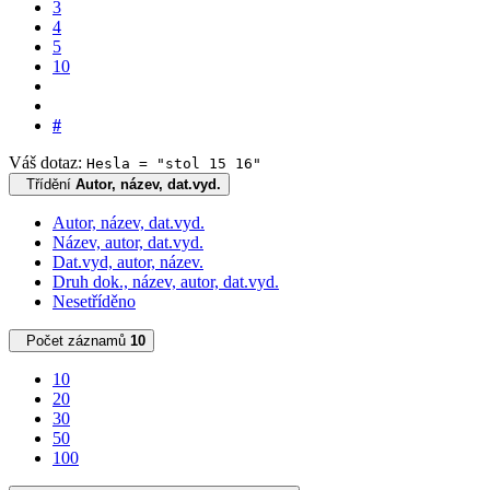
3
4
5
10
#
Váš dotaz:
Hesla = "stol 15 16"
Třídění
Autor, název, dat.vyd.
Autor, název, dat.vyd.
Název, autor, dat.vyd.
Dat.vyd, autor, název.
Druh dok., název, autor, dat.vyd.
Nesetříděno
Počet záznamů
10
10
20
30
50
100