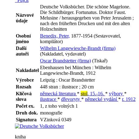
Půjčit
Deutsche Volksbücher. Die schöne Magelone.
Die Schildbürger. Fortunatus. Doktor Faust.
Názvové
Melusine / herausgegeben von Peter Jerusalem ;
údaje
nach den früheften Drucken und mit den alten
Holzschnitten
Osobní
Benedix, Peter,
1877-1954 (Sestavovatel,
jméno
kompilátor)
Další
Wilhelm Langewiesche-Brandt (firma)
autoři
(Nakladatel, vydavatel)
Oscar Brandstetter (firma)
(Tiskař)
Ebenhausen bei München : Wilhelm
Nakladatel
Langewiesche-Brandt, 1912
Výrobce
Leipzig : Oscar Brandstetter
Rozsah
448 stran : ilustrace ; 20 cm
Klíčová
německá literatura
*
stol
. 15.-16.
*
výbory
*
slova
ilustrace
*
dřevoryty
*
německé vydání
*
r. 1912
Počet ex.
1, z toho volných 1
Druh dok.
monografie
Signatura
VZinková 0349
kniha