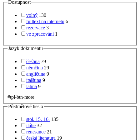
Dostupnost
volný
130
fulltext na internetu
6
rezervace
3
ve zpracování
1
Jazyk dokumentu
čeština
79
němčina
29
angličtina
9
italština
9
latina
9
#tpl-btn-more
Předmětové heslo
stol. 15.-16.
135
itálie
32
renesance
21
česká literatura
19