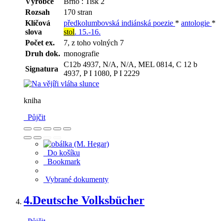
Výrobce
Brno : Tisk 2
Rozsah
170 stran
Klíčová
předkolumbovská indiánská poezie
*
antologie
*
slova
stol
. 15.-16.
Počet ex.
7, z toho volných 7
Druh dok.
monografie
C12b 4937, N/A, N/A, MEL 0814, C 12 b
Signatura
4937, P I 1080, P I 2229
kniha
Půjčit
Do košíku
Bookmark
Vybrané dokumenty
4.
Deutsche Volksbücher